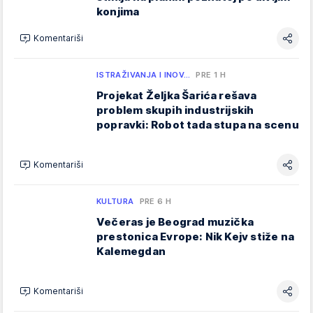
konjima
Komentariši
ISTRAŽIVANJA I INOV…
PRE 1 H
Projekat Željka Šarića rešava
problem skupih industrijskih
popravki: Robot tada stupa na scenu
Komentariši
KULTURA
PRE 6 H
Večeras je Beograd muzička
prestonica Evrope: Nik Kejv stiže na
Kalemegdan
Komentariši