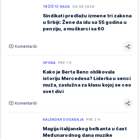
TRŽIŠTE RADA
06.08.2026.
Sindikati predlažu izmene tri zakona
u Srbiji: Žene da idu sa 55 godina u
penziju, a muškarci sa 60
Komentariši
SPONA
PRE 1 H
Kako je Berta Benc oblikovala
istoriju Mercedesa? Liderka u senci
muža, zaslužna za klasu kojoj se ceo
svet divi
Komentariši
KALENDAR DOGAĐAJA
PRE 2 H
Magija italijanskog belkanta u čast
Međunarodnog dana muzike