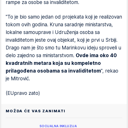
rampe za osobe sa invaliditetom.
"To je bio samo jedan od projekata koji je realizovan
tokom ovih godina. Kruna saradnje ministarstva,
lokalne samouprave i Udruženja osoba sa
invaliditetom jeste ovaj objekat, koji je prvi u Srbiji.
Drago nam je što smo tu Marinkovu ideju sproveli u
delo zajedno sa ministarstvom.
Ovde ima oko 40
kvadratnih metara koja su kompeletno
prilagođena osobama sa invaliditetom
", rekao
je Mitrović.
(EUpravo zato)
MOŽDA ĆE VAS ZANIMATI
SOCIJALNA INKLUZIJA