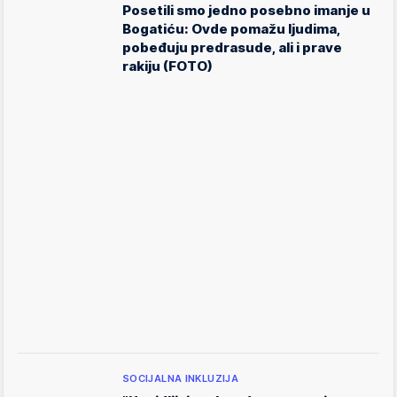
Posetili smo jedno posebno imanje u
Bogatiću: Ovde pomažu ljudima,
pobeđuju predrasude, ali i prave
rakiju (FOTO)
SOCIJALNA INKLUZIJA