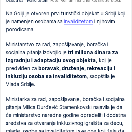
Osoba sa invaliditetom
Foto: Roman Tishchenko/Shutterstock
Na Goliji je otvoren prvi turistički objekat u Srbiji koji
je namenjen osobama sa
invaliditetom
i njihovim
porodicama.
Ministarstvo za rad, zapošljavanje, boračka i
socijalna pitanja izdvojilo je
tri miliona dinara za
izgradnju i adaptaciju ovog objekta,
koji je
predviđen za
boravak, druženje, rekreaciju i
inkluziju osoba sa invaliditetom
, saopštila je
Vlada Srbije.
Ministarka za rad, zapošljavanje, boračka i socijalna
pitanja Milica Đurđević Stamenkovski najavila je da
će ministarstvo naredne godine opredeliti i dodatna
sredstva za otvaranje inkluzivnog igrališta za decu,
mlade, osobe sa invaliditetom i sve one koji žele da