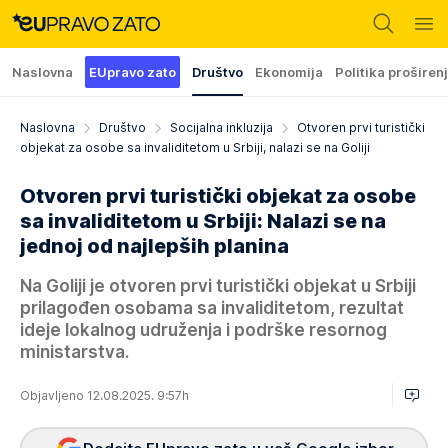
Naslovna
EUpravo zato
Društvo
Ekonomija
Politika proširen
Naslovna
Društvo
Socijalna inkluzija
Otvoren prvi turistički
objekat za osobe sa invaliditetom u Srbiji, nalazi se na Goliji
Otvoren prvi turistički objekat za osobe
sa invaliditetom u Srbiji: Nalazi se na
jednoj od najlepših planina
Na Goliji je otvoren prvi turistički objekat u Srbiji
prilagođen osobama sa invaliditetom, rezultat
ideje lokalnog udruženja i podrške resornog
ministarstva.
Objavljeno 12.08.2025. 9:57h