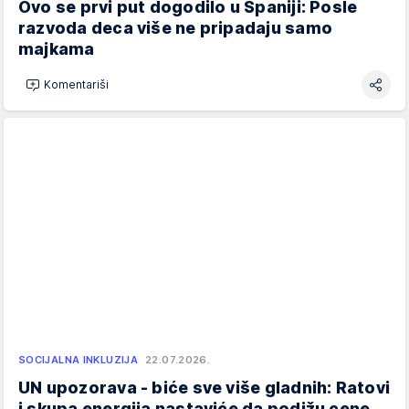
Ovo se prvi put dogodilo u Španiji: Posle
razvoda deca više ne pripadaju samo
majkama
Komentariši
SOCIJALNA INKLUZIJA
22.07.2026.
UN upozorava - biće sve više gladnih: Ratovi
i skupa energija nastaviće da podižu cene