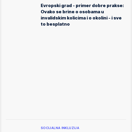
Evropski grad - primer dobre prakse:
Ovako se brine o osobama u
invalidskim kolicima i o okolini - i sve
to besplatno
SOCIJALNA INKLUZIJA