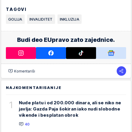
TAGOVI
GOLIJA
INVALIDITET
INKLUZIJA
Budi deo EUpravo zato zajednice.
Komentariši
NAJKOMENTARISANIJE
1
Nude platu i od 200.000 dinara, ali se niko ne
javlja: Gazda Paja šokiran iako nudi slobodne
vikende i besplatan obrok
40