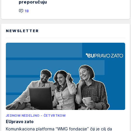
preporučuju
18
NEWSLETTER
JEDNOM NEDELJNO - ČETVRTKOM
EUpravo zato
Komunikaciona platforma “WMG fondacije” čiji je cilj da