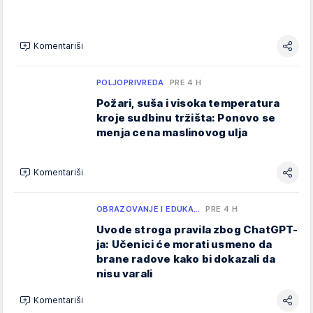
Komentariši
POLJOPRIVREDA
PRE 4 H
Požari, suša i visoka temperatura
kroje sudbinu tržišta: Ponovo se
menja cena maslinovog ulja
Komentariši
OBRAZOVANJE I EDUKA…
PRE 4 H
Uvode stroga pravila zbog ChatGPT-
ja: Učenici će morati usmeno da
brane radove kako bi dokazali da
nisu varali
Komentariši