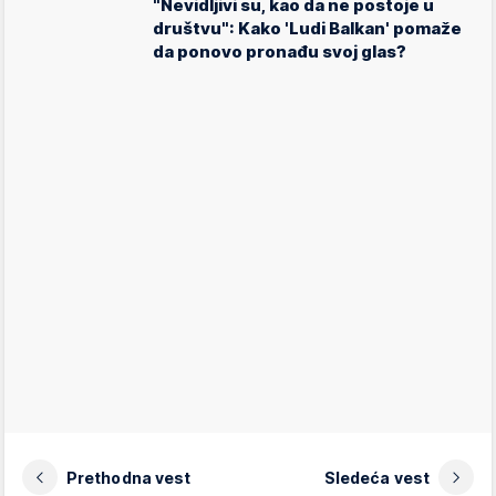
"Nevidljivi su, kao da ne postoje u
društvu": Kako 'Ludi Balkan' pomaže
da ponovo pronađu svoj glas?
Prethodna vest
Sledeća vest