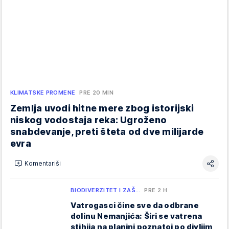
KLIMATSKE PROMENE
PRE 20 MIN
Zemlja uvodi hitne mere zbog istorijski
niskog vodostaja reka: Ugroženo
snabdevanje, preti šteta od dve milijarde
evra
Komentariši
BIODIVERZITET I ZAŠ…
PRE 2 H
Vatrogasci čine sve da odbrane
dolinu Nemanjića: Širi se vatrena
stihija na planini poznatoj po divljim