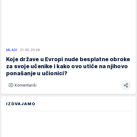
MLADI
21.05.2026.
Koje države u Evropi nude besplatne obroke
za svoje učenike i kako ovo utiče na njihovo
ponašanje u učionici?
Komentariši
IZDVAJAMO