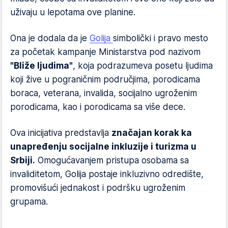
uživaju u lepotama ove planine.
Ona je dodala da je
Golija
simbolički i pravo mesto
za početak kampanje Ministarstva pod nazivom
"Bliže ljudima"
, koja podrazumeva posetu ljudima
koji žive u pograničnim područjima, porodicama
boraca, veterana, invalida, socijalno ugroženim
porodicama, kao i porodicama sa više dece.
Ova inicijativa predstavlja
značajan korak ka
unapređenju socijalne inkluzije i turizma u
Srbiji.
Omogućavanjem pristupa osobama sa
invaliditetom, Golija postaje inkluzivno odredište,
promovišući jednakost i podršku ugroženim
grupama.