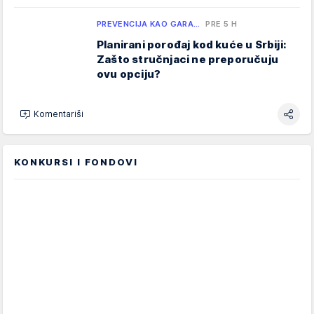
PREVENCIJA KAO GARA…
PRE 5 H
Planirani porođaj kod kuće u Srbiji:
Zašto stručnjaci ne preporučuju
ovu opciju?
Komentariši
KONKURSI I FONDOVI