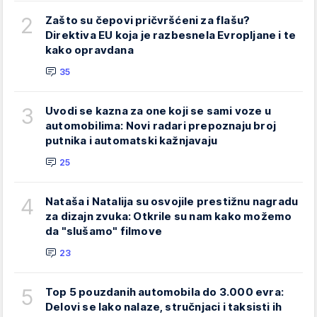
2
Zašto su čepovi pričvršćeni za flašu?
Direktiva EU koja je razbesnela Evropljane i te
kako opravdana
35
3
Uvodi se kazna za one koji se sami voze u
automobilima: Novi radari prepoznaju broj
putnika i automatski kažnjavaju
25
4
Nataša i Natalija su osvojile prestižnu nagradu
za dizajn zvuka: Otkrile su nam kako možemo
da "slušamo" filmove
23
5
Top 5 pouzdanih automobila do 3.000 evra:
Delovi se lako nalaze, stručnjaci i taksisti ih