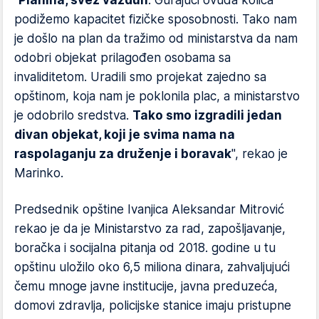
"
Planina, svež vazduh
. Gurajući ovuda kolica
podižemo kapacitet fizičke sposobnosti. Tako nam
je došlo na plan da tražimo od ministarstva da nam
odobri objekat prilagođen osobama sa
invaliditetom. Uradili smo projekat zajedno sa
opštinom, koja nam je poklonila plac, a ministarstvo
je odobrilo sredstva.
Tako smo izgradili jedan
divan objekat, koji je svima nama na
raspolaganju za druženje i boravak
", rekao je
Marinko.
Predsednik opštine Ivanjica Aleksandar Mitrović
rekao je da je Ministarstvo za rad, zapošljavanje,
boračka i socijalna pitanja od 2018. godine u tu
opštinu uložilo oko 6,5 miliona dinara, zahvaljujući
čemu mnoge javne institucije, javna preduzeća,
domovi zdravlja, policijske stanice imaju pristupne