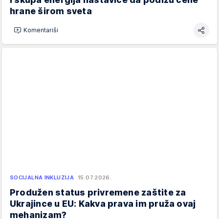
hrane širom sveta
Komentariši
SOCIJALNA INKLUZIJA
15.07.2026.
Produžen status privremene zaštite za
Ukrajince u EU: Kakva prava im pruža ovaj
mehanizam?