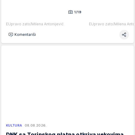
1/19
EUpravo zato/Milena Antonijević
EUpravo zato/Milena Anto
Komentariši
KULTURA
08.08.2026.
DNK sa Torinskog platna otkriva vekovima