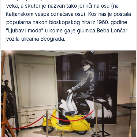
veka, a skuter je nazvan tako jer liči na osu (na
italijanskom vespa označava osu). Kos nas je postala
popularna nakon bioskopskog hita iz 1960. godine
"Ljubav i moda" u kome ga je glumica Beba Lončar
vozila ulicama Beograda.