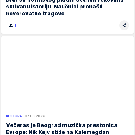
skrivanu istoriju: Naučnici pronašli
neverovatne tragove
1
KULTURA
07.08.2026.
Večeras je Beograd muzička prestonica
Evrope: Nik Kejv stiže na Kalemegdan