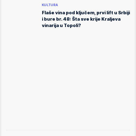
KULTURA
Flaše vina pod ključem, prvi lift u Srbiji
i bure br. 48: Šta sve krije Kraljeva
vinarija u Topoli?