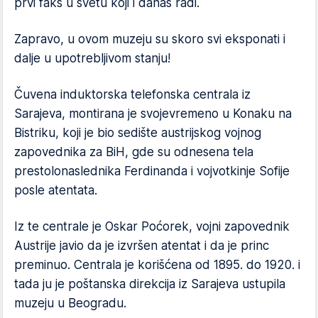
prvi faks u svetu koji i danas radi.
Zapravo, u ovom muzeju su skoro svi eksponati i
dalje u upotrebljivom stanju!
Čuvena induktorska telefonska centrala iz
Sarajeva, montirana je svojevremeno u Konaku na
Bistriku, koji je bio sedište austrijskog vojnog
zapovednika za BiH, gde su odnesena tela
prestolonaslednika Ferdinanda i vojvotkinje Sofije
posle atentata.
Iz te centrale je Oskar Poćorek, vojni zapovednik
Austrije javio da je izvršen atentat i da je princ
preminuo. Centrala je korišćena od 1895. do 1920. i
tada ju je poštanska direkcija iz Sarajeva ustupila
muzeju u Beogradu.