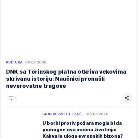
KULTURA
08.08.2026.
DNK sa Torinskog platna otkriva vekovima
skrivanu istoriju: Naučnici pronašli
neverovatne tragove
1
BIODIVERZITET I ZAŠ…
08.08.2026.
U borbi protiv požara mogla bi da
pomogne ova moćna životinja:
Kakva je uloga evropskih bizona?