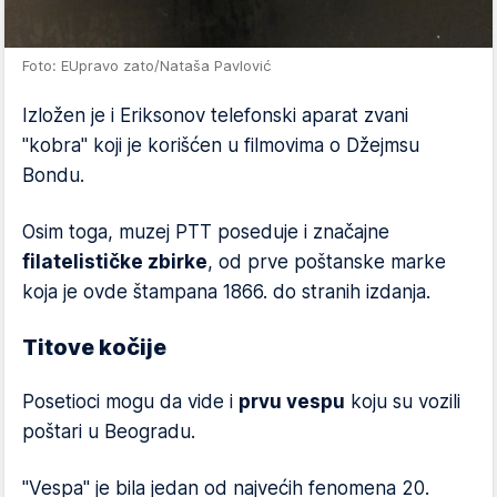
Foto: EUpravo zato/Nataša Pavlović
Izložen je i Eriksonov telefonski aparat zvani
"kobra" koji je korišćen u filmovima o Džejmsu
Bondu.
Osim toga, muzej PTT poseduje i značajne
filatelističke zbirke
, od prve poštanske marke
koja je ovde štampana 1866. do stranih izdanja.
Titove kočije
Posetioci mogu da vide i
prvu vespu
koju su vozili
poštari u Beogradu.
"Vespa" je bila jedan od najvećih fenomena 20.