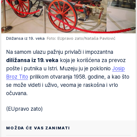
Diližansa iz 19. veka
Foto: EUpravo zato/Nataša Pavlović
Na samom ulazu pažnju privlači i impozantna
diližansa iz 19. veka
koja je korišćena za prevoz
pošte i putnika u Istri. Muzeju ju je poklonio
Josip
Broz Tito
prilikom otvaranja 1958. godine, a kao što
se može videti i uživo, veoma je raskošna i vrlo
očuvana.
(EUpravo zato)
MOŽDA ĆE VAS ZANIMATI