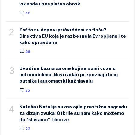
vikende i besplatan obrok
40
2
Zašto su čepovi pričvršćeni za flašu?
Direktiva EU koja je razbesnela Evropljane i te
kako opravdana
36
3
Uvodi se kazna za one koji se sami voze u
automobilima: Novi radari prepoznaju broj
putnika i automatski kažnjavaju
25
4
Nataša i Natalija su osvojile prestižnu nagradu
za dizajn zvuka: Otkrile su nam kako možemo
da "slušamo" filmove
23