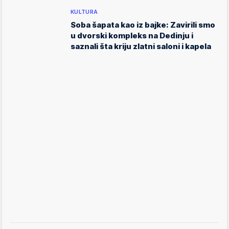
KULTURA
Soba šapata kao iz bajke: Zavirili smo
u dvorski kompleks na Dedinju i
saznali šta kriju zlatni saloni i kapela