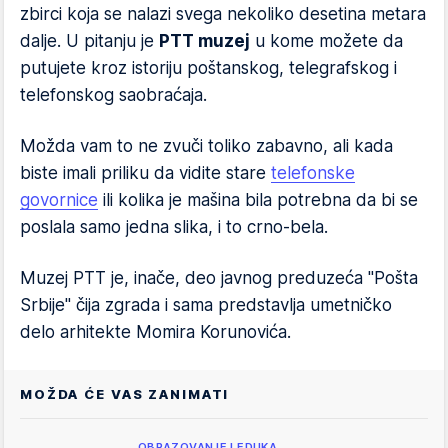
zbirci koja se nalazi svega nekoliko desetina metara
dalje. U pitanju je
PTT muzej
u kome možete da
putujete kroz istoriju poštanskog, telegrafskog i
telefonskog saobraćaja.
Možda vam to ne zvuči toliko zabavno, ali kada
biste imali priliku da vidite stare
telefonske
govornice
ili kolika je mašina bila potrebna da bi se
poslala samo jedna slika, i to crno-bela.
Muzej PTT je, inače, deo javnog preduzeća "Pošta
Srbije" čija zgrada i sama predstavlja umetničko
delo arhitekte Momira Korunovića.
MOŽDA ĆE VAS ZANIMATI
OBRAZOVANJE I EDUKA…