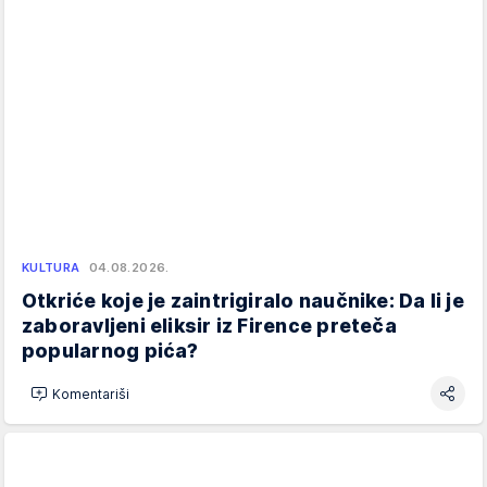
KULTURA
04.08.2026.
Otkriće koje je zaintrigiralo naučnike: Da li je
zaboravljeni eliksir iz Firence preteča
popularnog pića?
Komentariši