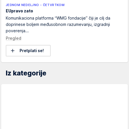
JEDNOM NEDELJNO - ČETVRTKOM
EUpravo zato
Komunikaciona platforma “WMG fondacije” čiji je cilj da
doprinese boljem međusobnom razumevanju, izgradnji
poverenja...
Pregled
Pretplati se!
Iz kategorije