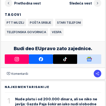
Prethodna vest
Sledeća vest
TAGOVI
PTT MUZEJ
POŠTA SRBIJE
STARI TELEFONI
TELEFONSKA GOVORNICA
VESPA
Budi deo EUpravo zato zajednice.
Komentariši
NAJKOMENTARISANIJE
1
Nude platu i od 200.000 dinara, ali se niko ne
javlja: Gazda Paja šokiran iako nudi slobodne