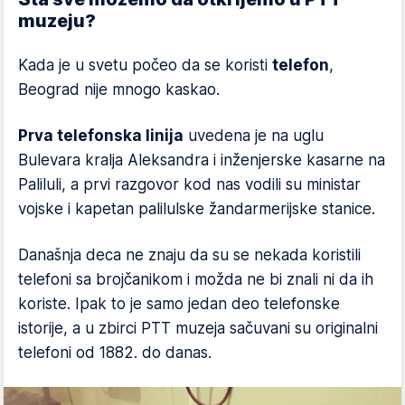
muzeju?
Kada je u svetu počeo da se koristi
telefon
,
Beograd nije mnogo kaskao.
Prva telefonska linija
uvedena je na uglu
Bulevara kralja Aleksandra i inženjerske kasarne na
Paliluli, a prvi razgovor kod nas vodili su ministar
vojske i kapetan palilulske žandarmerijske stanice.
Današnja deca ne znaju da su se nekada koristili
telefoni sa brojčanikom i možda ne bi znali ni da ih
koriste. Ipak to je samo jedan deo telefonske
istorije, a u zbirci PTT muzeja sačuvani su originalni
telefoni od 1882. do danas.