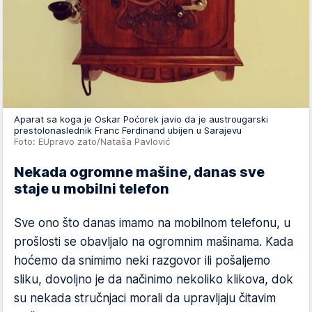
Aparat sa koga je Oskar Poćorek javio da je austrougarski
prestolonaslednik Franc Ferdinand ubijen u Sarajevu
Foto: EUpravo zato/Nataša Pavlović
Nekada ogromne mašine, danas sve
staje u mobilni telefon
Sve ono što danas imamo na mobilnom telefonu, u
prošlosti se obavljalo na ogromnim mašinama. Kada
hoćemo da snimimo neki razgovor ili pošaljemo
sliku, dovoljno je da načinimo nekoliko klikova, dok
su nekada stručnjaci morali da upravljaju čitavim