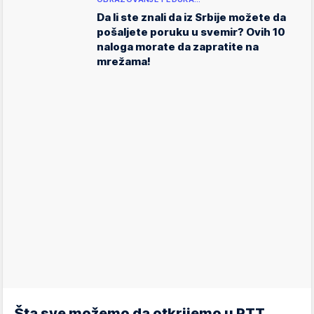
Da li ste znali da iz Srbije možete da
pošaljete poruku u svemir? Ovih 10
naloga morate da zapratite na
mrežama!
Šta sve možemo da otkrijemo u PTT