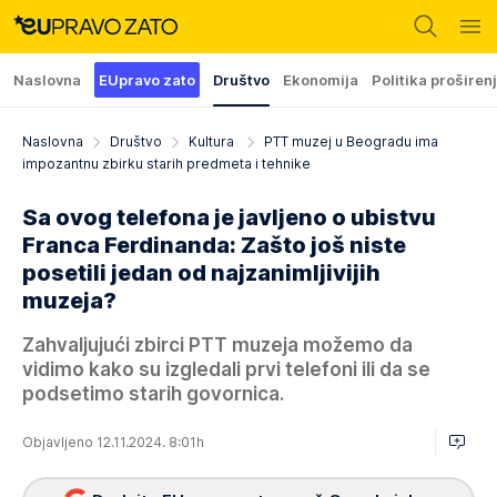
Naslovna
EUpravo zato
Društvo
Ekonomija
Politika proširen
Naslovna
Društvo
Kultura
PTT muzej u Beogradu ima
impozantnu zbirku starih predmeta i tehnike
Sa ovog telefona je javljeno o ubistvu
Franca Ferdinanda: Zašto još niste
posetili jedan od najzanimljivijih
muzeja?
Zahvaljujući zbirci PTT muzeja možemo da
vidimo kako su izgledali prvi telefoni ili da se
podsetimo starih govornica.
Objavljeno 12.11.2024. 8:01h