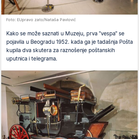
Foto: EUpravo zato/Nataša Pavlović
Kako se može saznati u Muzeju, prva "vespa" se
pojavila u Beogradu 1952. kada ga je tadašnja Pošta
kupila dva skutera za raznošenje poštanskih
uputnica i telegrama.