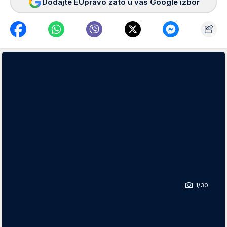
Dodajte EUpravo zato u vaš Google izbor
1/30