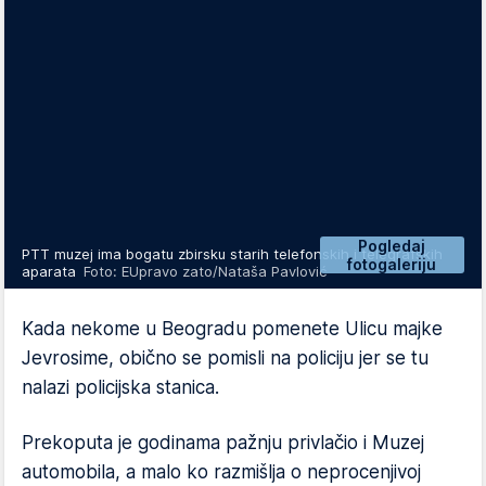
Pogledaj
PTT muzej ima bogatu zbirsku starih telefonskih i telegrafskih
fotogaleriju
aparata
Foto: EUpravo zato/Nataša Pavlović
Kada nekome u Beogradu pomenete Ulicu majke
Jevrosime, obično se pomisli na policiju jer se tu
nalazi policijska stanica.
Prekoputa je godinama pažnju privlačio i Muzej
automobila, a malo ko razmišlja o neprocenjivoj