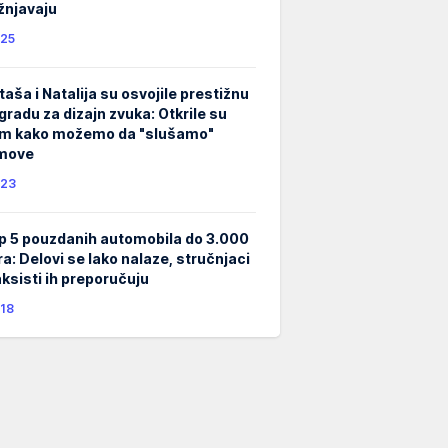
žnjavaju
25
taša i Natalija su osvojile prestižnu
gradu za dizajn zvuka: Otkrile su
m kako možemo da "slušamo"
lmove
23
p 5 pouzdanih automobila do 3.000
ra: Delovi se lako nalaze, stručnjaci
taksisti ih preporučuju
18