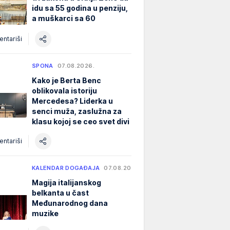
idu sa 55 godina u penziju,
a muškarci sa 60
ntariši
SPONA
07.08.2026.
Kako je Berta Benc
oblikovala istoriju
Mercedesa? Liderka u
senci muža, zaslužna za
klasu kojoj se ceo svet divi
ntariši
KALENDAR DOGAĐAJA
07.08.2026.
Magija italijanskog
belkanta u čast
Međunarodnog dana
muzike