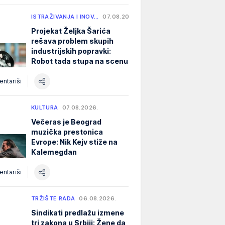
ISTRAŽIVANJA I INOV…
07.08.2026.
Projekat Željka Šarića
rešava problem skupih
industrijskih popravki:
Robot tada stupa na scenu
ntariši
KULTURA
07.08.2026.
Večeras je Beograd
muzička prestonica
Evrope: Nik Kejv stiže na
Kalemegdan
ntariši
TRŽIŠTE RADA
06.08.2026.
Sindikati predlažu izmene
tri zakona u Srbiji: Žene da