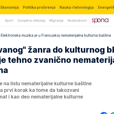
Ekonomija
Politika proširenja
Nauka i tehnologija
Energetik
Sport
Socijalna inkluzija
Migracije
Bezbednost
Elektronska muzika je u Francuskoj nematerijalna kulturna baština
anog" žanra do kulturnog b
 je tehno zvanično nematerij
na
e na listu nematerijalne kulturne baštine
ja prvi korak ka tome da takozvani
nat i kao deo nematerijalne kulturne