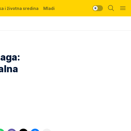
a i životna sredina
Mladi
laga:
alna