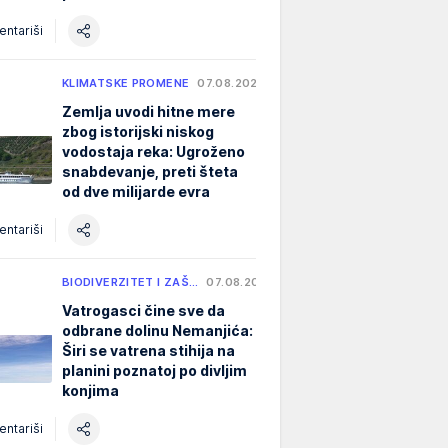
ntariši
KLIMATSKE PROMENE
07.08.2026.
Zemlja uvodi hitne mere
zbog istorijski niskog
vodostaja reka: Ugroženo
snabdevanje, preti šteta
od dve milijarde evra
ntariši
BIODIVERZITET I ZAŠ…
07.08.2026.
Vatrogasci čine sve da
odbrane dolinu Nemanjića:
Širi se vatrena stihija na
planini poznatoj po divljim
konjima
ntariši