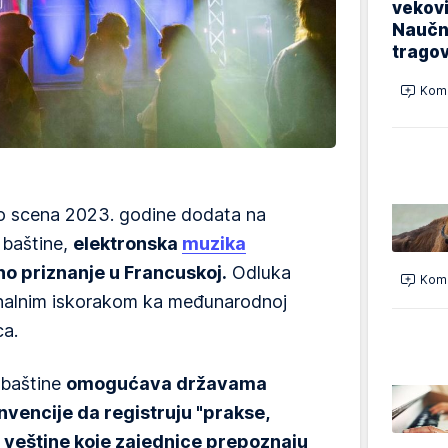
vekovi
Naučn
trago
Kome
no scena 2023. godine dodata na
 baštine,
elektronska
muzika
no priznanje u Francuskoj.
Odluka
Kome
onalnim iskorakom ka međunarodnoj
ca.
 baštine
omogućava državama
nvencije da registruju "prakse,
i veštine koje zajednice prepoznaju