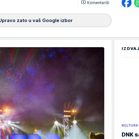
Komentariši
Upravo zato u vaš Google izbor
IZDVA
KULTURA
DNK sa