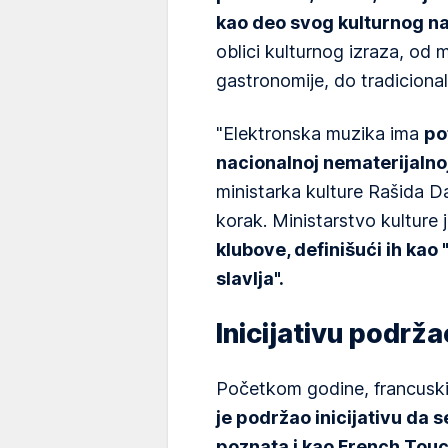
kao deo svog kulturnog na
oblici kulturnog izraza, od 
gastronomije, do tradicional
"Elektronska muzika ima
po
nacionalnoj nematerijalnoj
ministarka kulture Rašida Dat
korak. Ministarstvo kulture
klubove, definišući ih kao
slavlja".
Inicijativu podrž
Početkom godine, francusk
je podržao inicijativu da 
poznata i kao French Touc