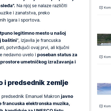
sleđa".
Na njoj se nalaze različiti
Kome
muzike i zanatstva, preko
nih igara i sportova.
tpuno legitimno mesto u našoj
 baštini
", izjavila je francuska
i, potvrđujući ovaj prvi, ali ključni
 je nedavno uvelo i
poseban status za
Kome
 "prostore umetničkog izražavanja i
ao i predsednik zemlje
i predsednik Emanuel Makron
javno
se francuska elektronska muzika,
Kome
h, kandiduje za UNESCO listu