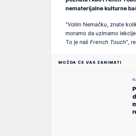
nematerijalne kulturne ba
"Volim Nemačku, znate kolik
moramo da uzimamo lekcije n
To je naš
French Touch
", r
MOŽDA ĆE VAS ZANIMATI
K
P
d
m
r