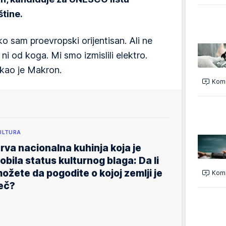
štine.
o sam proevropski orijentisan. Ali ne
i od koga. Mi smo izmislili elektro.
ekao je Makron.
Kome
ULTURA
rva nacionalna kuhinja koja je
obila status kulturnog blaga: Da li
ožete da pogodite o kojoj zemlji je
Kome
eč?