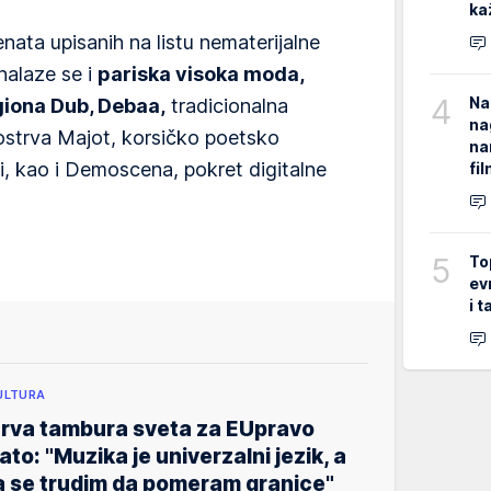
ka
ata upisanih na listu nematerijalne
nalaze se i
pariska visoka moda,
4
Na
giona Dub, Debaa,
tradicionalna
na
ostrva Majot, korsičko poetsko
na
, kao i Demoscena, pokret digitalne
fi
5
To
ev
i 
ULTURA
rva tambura sveta za EUpravo
ato: "Muzika je univerzalni jezik, a
a se trudim da pomeram granice"