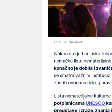
Foto: Shutterstock
Nakon što je berlinska teh
nemačku listu nematerijalne
konačno je dobila i zvanič
se smatra važnim instituci
zaštiti ovog muzičkog prav
Lista nematerijalne kulturne
potpisnicama
UNESCO
ko
predstave, izraze, znanja 