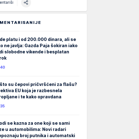
ntariši
MENTARISANIJE
de platu i od 200.000 dinara, ali se
ko ne javlja: Gazda Paja šokiran iako
di slobodne vikende i besplatan
rok
40
što su čepovi pričvršćeni za flašu?
rektiva EU koja je razbesnela
ropljane i te kako opravdana
35
odi se kazna za one koji se sami
ze u automobilima: Novi radari
epoznaju broj putnika i automatski