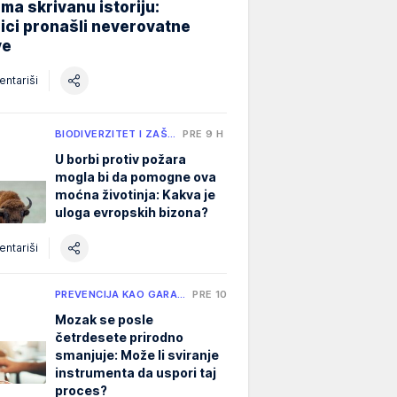
ma skrivanu istoriju:
ici pronašli neverovatne
ve
ntariši
BIODIVERZITET I ZAŠ…
PRE 9 H
U borbi protiv požara
mogla bi da pomogne ova
moćna životinja: Kakva je
uloga evropskih bizona?
ntariši
PREVENCIJA KAO GARA…
PRE 10 H
Mozak se posle
četrdesete prirodno
smanjuje: Može li sviranje
instrumenta da uspori taj
proces?