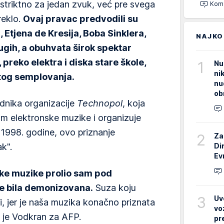
striktno za jedan zvuk, već pre svega
Kome
reklo.
Ovaj pravac predvodili su
 Etjena de Kresija, Boba Sinklera,
NAJKO
ugih, a obuhvata širok spektar
preko elektra i diska stare škole,
1
Nu
ni
tog semplovanja.
nu
ob
dnika organizacije
Technopol
, koja
om elektronske muzike i organizuje
1998. godine, ovo priznanje
2
Za
Di
ak".
Ev
ske muzike prolio sam pod
e bila demonizovana.
Suza koju
3
Uv
i, jer je naša muzika konačno priznata
vo
o je Vodkran za AFP.
pr