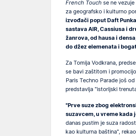
French Touch
se ne vezuje 
za geografsko i kulturno po
izvođači poput Daft Punka,
sastava AIR, Cassiusa i dr
žanrova, od hausa i densа, 
do džez elemenata i boga
Za Tomija Vodkrana, predse
se bavi zaštitom i promocij
Paris Techno Parade još od 
predstavlja "istorijski trenut
"Prve suze zbog elektron
suzavcem, u vreme kada j
danas pustim je suza radost
kao kulturna baština", reka