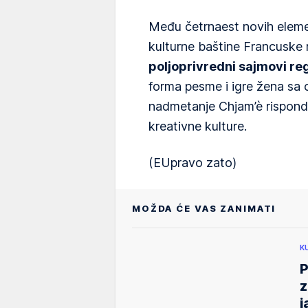
Među četrnaest novih elemen
kulturne baštine Francuske 
poljoprivredni sajmovi re
forma pesme i igre žena sa 
nadmetanje Chjam’è rispondi
kreativne kulture.
(EUpravo zato)
MOŽDA ĆE VAS ZANIMATI
K
P
z
j