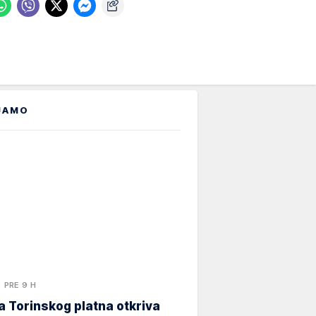
JAMO
PRE 9 H
 Torinskog platna otkriva