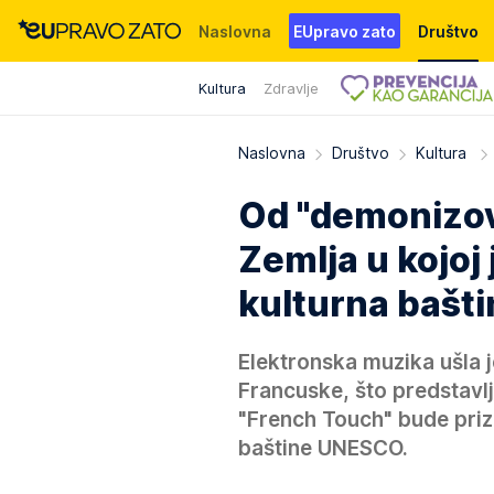
Naslovna
EUpravo zato
Društvo
Kultura
Zdravlje
Događaji
News
WMG fondacija
Naslovna
Društvo
Kultura
Od "demonizov
Zemlja u kojoj
kulturna bašti
Elektronska muzika ušla j
Francuske, što predstavl
"French Touch" bude priz
baštine UNESCO.