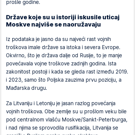
prošle godine.
Države koje su u istoriji iskusile uticaj
Moskve najviše se naoružavaju
Iz podataka je jasno da su najveći rast vojnih
troškova imale države sa istoka i severa Evrope.
Okvirno, što je država dalje od Rusije, to je manje
povećavala vojne troškove zadnjih godina. Ista
zakonitost postoji i kada se gleda rast između 2019.
i 2023, samo što Poljska zauzima prvu poziciju, a
Mađarska drugu.
Za Litvaniju i Letoniju je jasan razlog povećanja
vojnih troškova. Obe zemlje su u prošlom veku bile
pod centralnom vlašću Moskve/Sankt-Peterburga,
i nad njima se sprovodila rusifikacija, Litvanija se