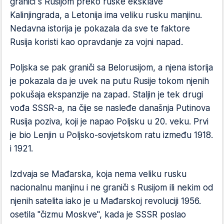
graniči s Rusijom preko ruske eksklave
Kalinjingrada, a Letonija ima veliku rusku manjinu.
Nedavna istorija je pokazala da sve te faktore
Rusija koristi kao opravdanje za vojni napad.
Poljska se pak graniči sa Belorusijom, a njena istorija
je pokazala da je uvek na putu Rusije tokom njenih
pokušaja ekspanzije na zapad. Staljin je tek drugi
vođa SSSR-a, na čije se nasleđe današnja Putinova
Rusija poziva, koji je napao Poljsku u 20. veku. Prvi
je bio Lenjin u Poljsko-sovjetskom ratu između 1918.
i 1921.
Izdvaja se Mađarska, koja nema veliku rusku
nacionalnu manjinu i ne graniči s Rusijom ili nekim od
njenih satelita iako je u Mađarskoj revoluciji 1956.
osetila "čizmu Moskve", kada je SSSR poslao