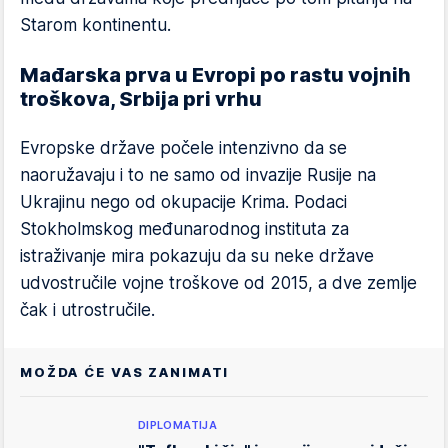
Starom kontinentu.
Mađarska prva u Evropi po rastu vojnih
troškova, Srbija pri vrhu
Evropske države počele intenzivno da se
naoružavaju i to ne samo od invazije Rusije na
Ukrajinu nego od okupacije Krima. Podaci
Stokholmskog međunarodnog instituta za
istraživanje mira pokazuju da su neke države
udvostručile vojne troškove od 2015, a dve zemlje
čak i utrostručile.
MOŽDA ĆE VAS ZANIMATI
DIPLOMATIJA