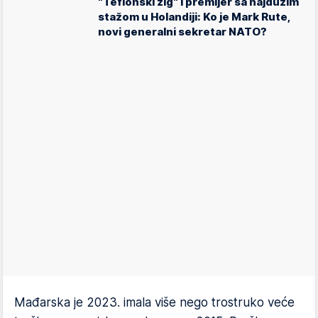
"Teflonski žig" i premijer sa najdužim
stažom u Holandiji: Ko je Mark Rute,
novi generalni sekretar NATO?
Mađarska je 2023. imala više nego trostruko veće