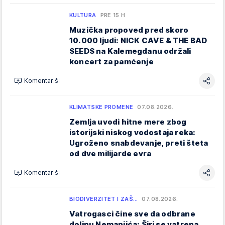
KULTURA
PRE 15 H
Muzička propoved pred skoro
10.000 ljudi: NICK CAVE & THE BAD
SEEDS na Kalemegdanu održali
koncert za pamćenje
Komentariši
KLIMATSKE PROMENE
07.08.2026.
Zemlja uvodi hitne mere zbog
istorijski niskog vodostaja reka:
Ugroženo snabdevanje, preti šteta
od dve milijarde evra
Komentariši
BIODIVERZITET I ZAŠ…
07.08.2026.
Vatrogasci čine sve da odbrane
dolinu Nemanjića: Širi se vatrena