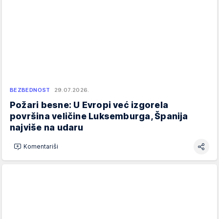
BEZBEDNOST
29.07.2026.
Požari besne: U Evropi već izgorela
površina veličine Luksemburga, Španija
najviše na udaru
Komentariši