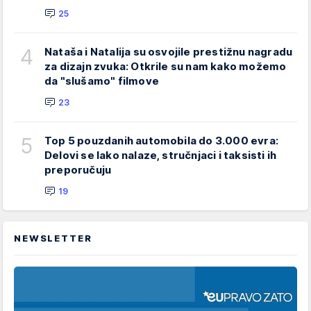
25
4
Nataša i Natalija su osvojile prestižnu nagradu
za dizajn zvuka: Otkrile su nam kako možemo
da "slušamo" filmove
23
5
Top 5 pouzdanih automobila do 3.000 evra:
Delovi se lako nalaze, stručnjaci i taksisti ih
preporučuju
19
NEWSLETTER