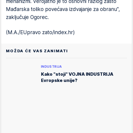
mehanizmi. Verojatno je to osnovni razlog zašto
Mađarska toliko povećava izdvajanje za obranu",
zaključuje Ogorec.
(M.A./EUpravo zato/index.hr)
MOŽDA ĆE VAS ZANIMATI
INDUSTRIJA
Kako "stoji" VOJNA INDUSTRIJA
Evropske unije?