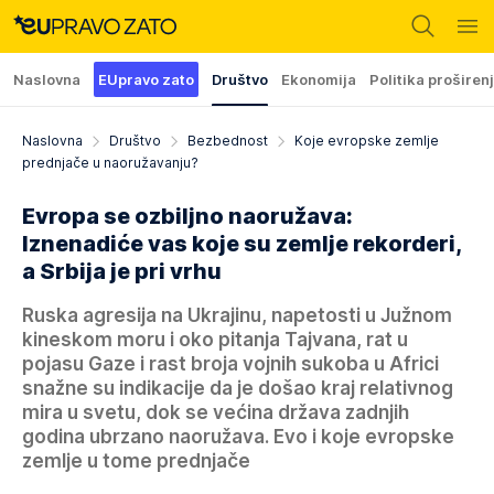
Naslovna
EUpravo zato
Društvo
Ekonomija
Politika proširen
Naslovna
Društvo
Bezbednost
Koje evropske zemlje
prednjače u naoružavanju?
Evropa se ozbiljno naoružava:
Iznenadiće vas koje su zemlje rekorderi,
a Srbija je pri vrhu
Ruska agresija na Ukrajinu, napetosti u Južnom
kineskom moru i oko pitanja Tajvana, rat u
pojasu Gaze i rast broja vojnih sukoba u Africi
snažne su indikacije da je došao kraj relativnog
mira u svetu, dok se većina država zadnjih
godina ubrzano naoružava. Evo i koje evropske
zemlje u tome prednjače