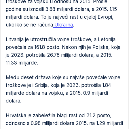
troškove za vojsku u odnosu na 2015. Prošle
godine su iznosili 3.88 milijardi dolara, a 2015. 1.15
milijardi dolara. To je najveći rast u cijeloj Evropi,
ukoliko se ne računa
Ukrajina
.
Litvanija je utrostručila vojne troškove, a Letonija
povećala za 161.8 posto. Nakon njih je Poljska, koja
je 2023. potrošila 26.78 milijardi dolara, a 2015.
11.33 milijarde.
Među deset država koje su najviše povećale vojne
troškove je i Srbija, koja je 2023. potrošila 1.84
milijarde dolara na vojsku, a 2015. 0.9 milijardi
dolara.
Hrvatska je zabeležila blagi rast od 31.2 posto,
odnosno s 0.98 milijardi dolara 2015. na 1.29 milijardi