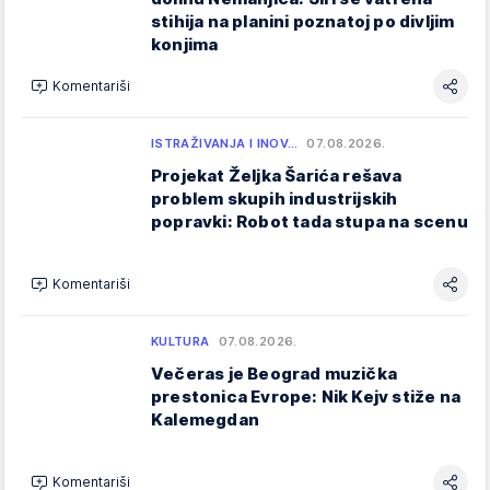
stihija na planini poznatoj po divljim
konjima
Komentariši
ISTRAŽIVANJA I INOV…
07.08.2026.
Projekat Željka Šarića rešava
problem skupih industrijskih
popravki: Robot tada stupa na scenu
Komentariši
KULTURA
07.08.2026.
Večeras je Beograd muzička
prestonica Evrope: Nik Kejv stiže na
Kalemegdan
Komentariši