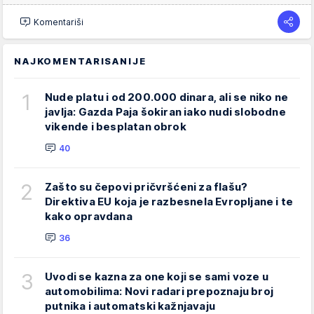
Komentariši
NAJKOMENTARISANIJE
1
Nude platu i od 200.000 dinara, ali se niko ne
javlja: Gazda Paja šokiran iako nudi slobodne
vikende i besplatan obrok
40
2
Zašto su čepovi pričvršćeni za flašu?
Direktiva EU koja je razbesnela Evropljane i te
kako opravdana
36
3
Uvodi se kazna za one koji se sami voze u
automobilima: Novi radari prepoznaju broj
putnika i automatski kažnjavaju