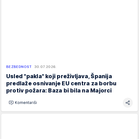
BEZBEDNOST
30.07.2026.
Usled "pakla" koji preživljava, Španija
predlaže osnivanje EU centra za borbu
protiv požara: Baza bi bila na Majorci
Komentariši