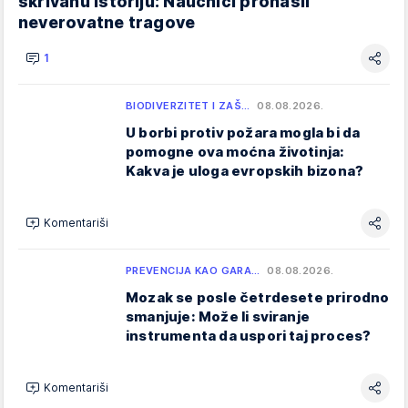
skrivanu istoriju: Naučnici pronašli
neverovatne tragove
1
BIODIVERZITET I ZAŠ…
08.08.2026.
U borbi protiv požara mogla bi da
pomogne ova moćna životinja:
Kakva je uloga evropskih bizona?
Komentariši
PREVENCIJA KAO GARA…
08.08.2026.
Mozak se posle četrdesete prirodno
smanjuje: Može li sviranje
instrumenta da uspori taj proces?
Komentariši