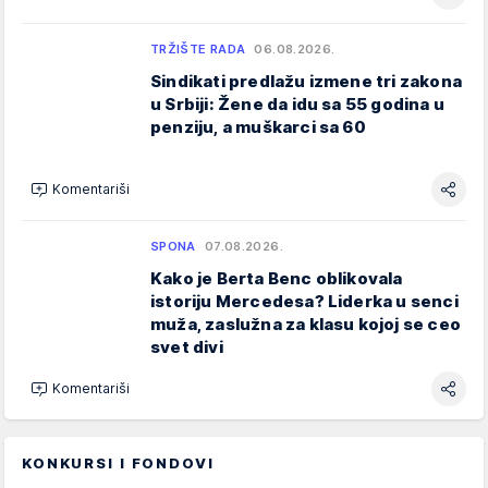
TRŽIŠTE RADA
06.08.2026.
Sindikati predlažu izmene tri zakona
u Srbiji: Žene da idu sa 55 godina u
penziju, a muškarci sa 60
Komentariši
SPONA
07.08.2026.
Kako je Berta Benc oblikovala
istoriju Mercedesa? Liderka u senci
muža, zaslužna za klasu kojoj se ceo
svet divi
Komentariši
KONKURSI I FONDOVI