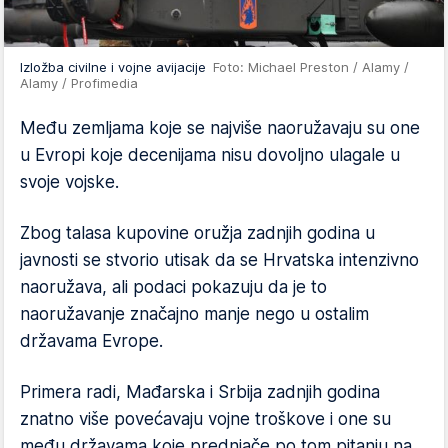
Izložba civilne i vojne avijacije
Foto: Michael Preston / Alamy /
Alamy / Profimedia
Među zemljama koje se najviše naoružavaju su one
u Evropi koje decenijama nisu dovoljno ulagale u
svoje vojske.
Zbog talasa kupovine oružja zadnjih godina u
javnosti se stvorio utisak da se Hrvatska intenzivno
naoružava, ali podaci pokazuju da je to
naoružavanje značajno manje nego u ostalim
državama Evrope.
Primera radi, Mađarska i Srbija zadnjih godina
znatno više povećavaju vojne troškove i one su
među državama koje prednjače po tom pitanju na