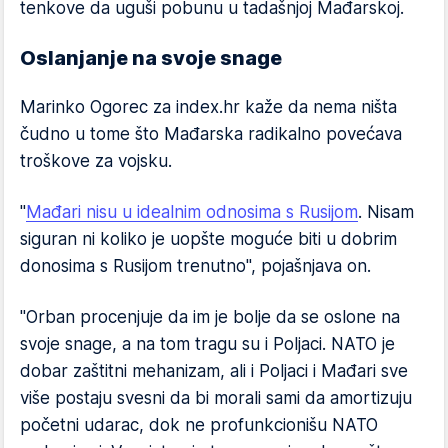
tenkove da uguši pobunu u tadašnjoj Mađarskoj.
Oslanjanje na svoje snage
Marinko Ogorec za index.hr kaže da nema ništa
čudno u tome što Mađarska radikalno povećava
troškove za vojsku.
"
Mađari nisu u idealnim odnosima s Rusijom
. Nisam
siguran ni koliko je uopšte moguće biti u dobrim
donosima s Rusijom trenutno", pojašnjava on.
"Orban procenjuje da im je bolje da se oslone na
svoje snage, a na tom tragu su i Poljaci. NATO je
dobar zaštitni mehanizam, ali i Poljaci i Mađari sve
više postaju svesni da bi morali sami da amortizuju
početni udarac, dok ne profunkcionišu NATO