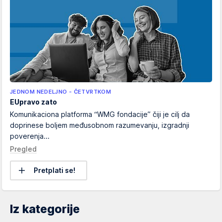
JEDNOM NEDELJNO - ČETVRTKOM
EUpravo zato
Komunikaciona platforma “WMG fondacije” čiji je cilj da
doprinese boljem međusobnom razumevanju, izgradnji
poverenja...
Pregled
Pretplati se!
Iz kategorije