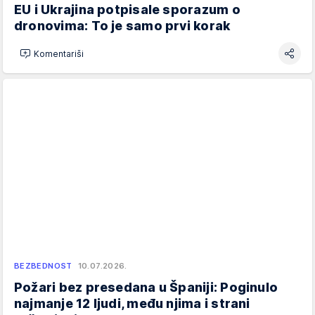
EU i Ukrajina potpisale sporazum o
dronovima: To je samo prvi korak
Komentariši
BEZBEDNOST
10.07.2026.
Požari bez presedana u Španiji: Poginulo
najmanje 12 ljudi, među njima i strani