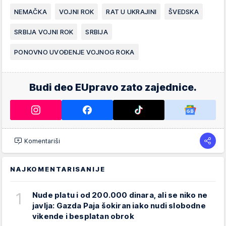
NEMAČKA
VOJNI ROK
RAT U UKRAJINI
ŠVEDSKA
SRBIJA VOJNI ROK
SRBIJA
PONOVNO UVOĐENJE VOJNOG ROKA
Budi deo EUpravo zato zajednice.
Komentariši
NAJKOMENTARISANIJE
1
Nude platu i od 200.000 dinara, ali se niko ne
javlja: Gazda Paja šokiran iako nudi slobodne
vikende i besplatan obrok