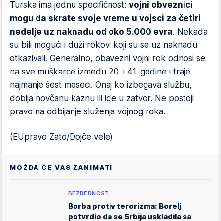
Turska ima jednu specifičnost:
vojni obveznici
mogu da skrate svoje vreme u vojsci za četiri
nedelje uz naknadu od oko 5.000 evra
. Nekada
su bili mogući i duži rokovi koji su se uz naknadu
otkazivali. Generalno, obavezni vojni rok odnosi se
na sve muškarce između 20. i 41. godine i traje
najmanje šest meseci. Onaj ko izbegava službu,
dobija novčanu kaznu ili ide u zatvor. Ne postoji
pravo na odbijanje služenja vojnog roka.
(EUpravo Zato/Dojče vele)
MOŽDA ĆE VAS ZANIMATI
BEZBEDNOST
Borba protiv terorizma: Borelj
potvrdio da se Srbija uskladila sa