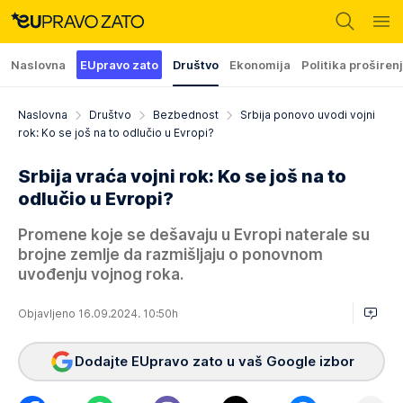
Naslovna
EUpravo zato
Društvo
Ekonomija
Politika proširen
Naslovna
Društvo
Bezbednost
Srbija ponovo uvodi vojni
rok: Ko se još na to odlučio u Evropi?
Srbija vraća vojni rok: Ko se još na to
odlučio u Evropi?
Promene koje se dešavaju u Evropi naterale su
brojne zemlje da razmišljaju o ponovnom
uvođenju vojnog roka.
Objavljeno 16.09.2024. 10:50h
Dodajte EUpravo zato u vaš Google izbor