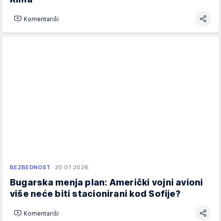
Komentariši
BEZBEDNOST
20.07.2026.
Bugarska menja plan: Američki vojni avioni
više neće biti stacionirani kod Sofije?
Komentariši