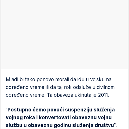
Mladi bi tako ponovo morali da idu u vojsku na
određeno vreme ili da taj rok odsluže u civilnom
određeno vreme. Ta obaveza ukinuta je 2011.
"
Postupno ćemo povući suspenziju služenja
vojnog roka i konvertovati obaveznu vojnu
službu u obaveznu godinu služenja društvu
",