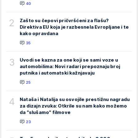
40
2
Zašto su čepovi pričvršćeni za flašu?
Direktiva EU koja je razbesnela Evropljane i te
kako opravdana
35
3
Uvodi se kazna za one koji se sami voze u
automobilima: Novi radari prepoznaju broj
putnika i automatski kažnjavaju
25
4
Nataša i Natalija su osvojile prestižnu nagradu
za dizajn zvuka: Otkrile su nam kako možemo
da "slušamo" filmove
23