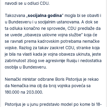
navodi se u odluci CDU.
Takozvana „
socijalna godina
“ mogla bi se obaviti i
u Bundesveru i u socijalnim ustanovama. A dok se
ta odluka konačno ne sprovede, CDU predlaže da
se uvede „obaveza uslovne vojna službe“ koja će
se ravnati prema kadrovskim potrebama nemačke
vojske. Razlog za takav zaokret CDU, stranke koja
je bila na vlasti kada je vojna obaveza ukinuta, jeste
zabrinutost zbog sve agresivnije Rusiju i nedostatka
osoblja u Bundesveru.
Nemački ministar odbrane Boris Pistorijus je rekao
da Nemačka ima cilj da broj vojnika poveća sa
180.000 na 203.000.
Pistorijus je u junu predstavio model po kome bi 18-