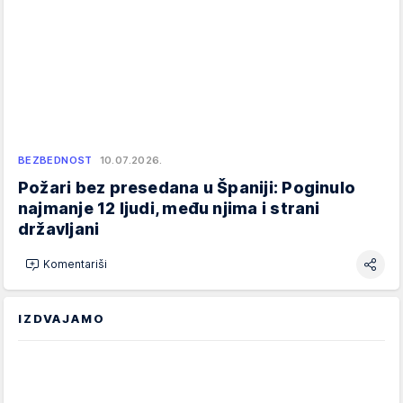
BEZBEDNOST
10.07.2026.
Požari bez presedana u Španiji: Poginulo
najmanje 12 ljudi, među njima i strani
državljani
Komentariši
IZDVAJAMO