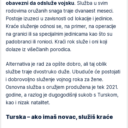
obavezni da odsluže vojsku
. Služba u svim
rodovima oružanih snaga traje dvanaest meseci.
Postoje izuzeci u zavisnosti od lokacije i jedinice.
Kraće služenje odnosi se, na primer, na operacije
na granici ili sa specijalnim jedinicama kao što su
padobranci ili ronioci. Kraći rok služe i oni koji
dolaze iz višečlanih porodica.
Alternativa je rad za opšte dobro, ali taj oblik
službe traje dvostruko duže. Ubuduće će postojati
i dobrovoljno služenje vojnog roka za žene.
Osnovna služba s oružjem produžena je tek 2021.
godine, a razlog je dugogodišnji sukob s Turskom,
kao i nizak natalitet.
Turska – ako imaš novac, služiš kraće