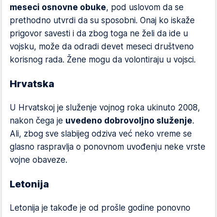
meseci osnovne obuke
, pod uslovom da se
prethodno utvrdi da su sposobni. Onaj ko iskaže
prigovor savesti i da zbog toga ne želi da ide u
vojsku, može da odradi devet meseci društveno
korisnog rada. Žene mogu da volontiraju u vojsci.
Hrvatska
U Hrvatskoj je služenje vojnog roka ukinuto 2008,
nakon čega je
uvedeno dobrovoljno služenje
.
Ali, zbog sve slabijeg odziva već neko vreme se
glasno raspravlja o ponovnom uvođenju neke vrste
vojne obaveze.
Letonija
Letonija je takođe je od prošle godine ponovno