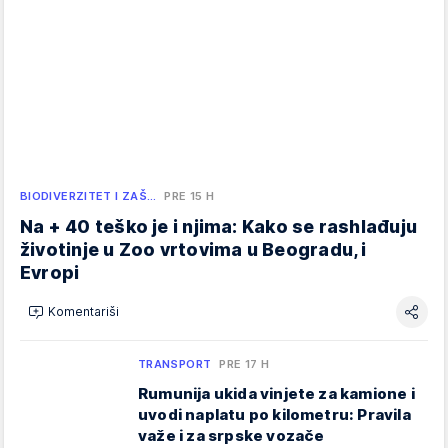
BIODIVERZITET I ZAŠ…
PRE 15 H
Na + 40 teško je i njima: Kako se rashlađuju
životinje u Zoo vrtovima u Beogradu, i
Evropi
Komentariši
TRANSPORT
PRE 17 H
Rumunija ukida vinjete za kamione i
uvodi naplatu po kilometru: Pravila
važe i za srpske vozače