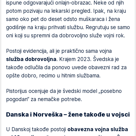
ispune odgovarajući onlajn-obrazac. Neke od njih
potom pozivaju na lekarski pregled. Ipak, na kraju
samo oko pet do deset odsto muškaraca i žena
godišnje na kraju prihvati službu. Regrutuju se samo
oni koji su spremni da dobrovoljno služe vojni rok.
Postoji evidencija, ali je praktično sama vojna
služba dobrovoljna
. Krajem 2023. Švedska je
takođe odlučila da ponovo uvede obavezni rad za
opšte dobro, recimo u hitnim službama.
Pistorijus ocenjuje da je švedski model „posebno
pogodan“ za nemačke potrebe.
Danska i Norveška – žene takođe u vojsci
U Danskoj takođe postoji
obavezna vojna služba