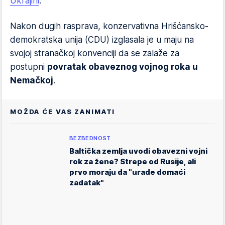
Ukrajini
.
Nakon dugih rasprava, konzervativna Hrišćansko-
demokratska unija (CDU) izglasala je u maju na
svojoj stranačkoj konvenciji da se zalaže za
postupni
povratak obaveznog vojnog roka u
Nemačkoj
.
MOŽDA ĆE VAS ZANIMATI
BEZBEDNOST
Baltička zemlja uvodi obavezni vojni
rok za žene? Strepe od Rusije, ali
prvo moraju da "urade domaći
zadatak"