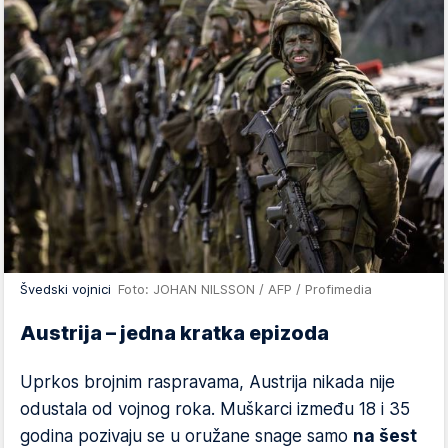
Švedski vojnici
Foto: JOHAN NILSSON / AFP / Profimedia
Austrija – jedna kratka epizoda
Uprkos brojnim raspravama, Austrija nikada nije
odustala od vojnog roka. Muškarci između 18 i 35
godina pozivaju se u oružane snage samo
na šest