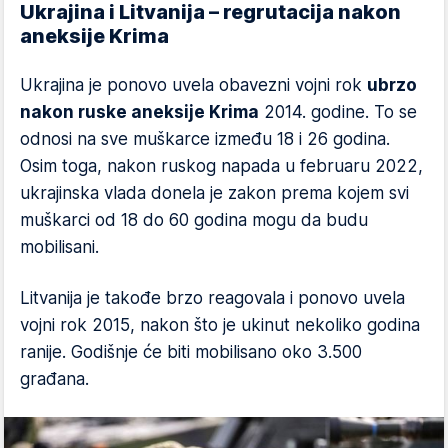
Ukrajina i Litvanija – regrutacija nakon
aneksije Krima
Ukrajina je ponovo uvela obavezni vojni rok
ubrzo
nakon ruske aneksije Krima
2014. godine. To se
odnosi na sve muškarce između 18 i 26 godina.
Osim toga, nakon ruskog napada u februaru 2022,
ukrajinska vlada donela je zakon prema kojem svi
muškarci od 18 do 60 godina mogu da budu
mobilisani.
Litvanija je takođe brzo reagovala i ponovo uvela
vojni rok 2015, nakon što je ukinut nekoliko godina
ranije. Godišnje će biti mobilisano oko 3.500
građana.