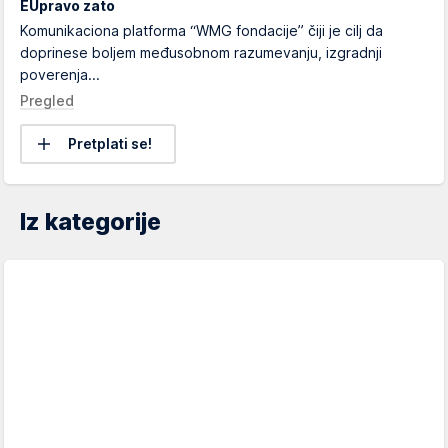
EUpravo zato
Komunikaciona platforma “WMG fondacije” čiji je cilj da
doprinese boljem međusobnom razumevanju, izgradnji
poverenja...
Pregled
Pretplati se!
Iz kategorije