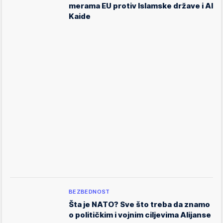
merama EU protiv Islamske države i Al
Kaide
BEZBEDNOST
Šta je NATO? Sve što treba da znamo
o političkim i vojnim ciljevima Alijanse