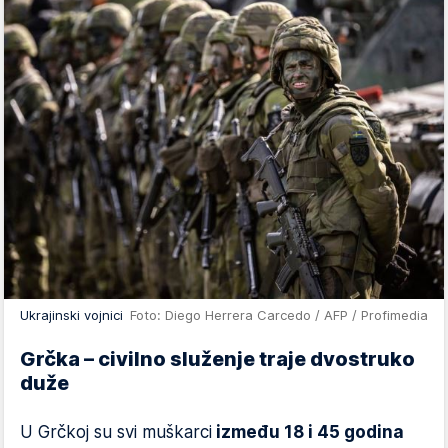
Ukrajinski vojnici
Foto: Diego Herrera Carcedo / AFP / Profimedia
Grčka – civilno služenje traje dvostruko
duže
U Grčkoj su svi muškarci
između 18 i 45 godina