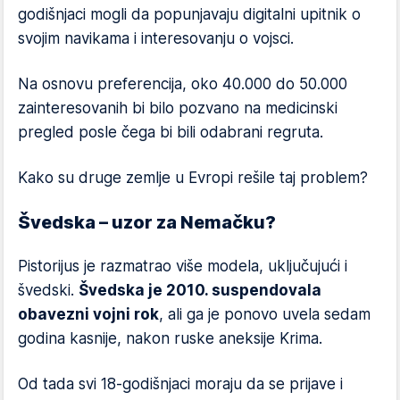
godišnjaci mogli da popunjavaju digitalni upitnik o
svojim navikama i interesovanju o vojsci.
Na osnovu preferencija, oko 40.000 do 50.000
zainteresovanih bi bilo pozvano na medicinski
pregled posle čega bi bili odabrani regruta.
Kako su druge zemlje u Evropi rešile taj problem?
Švedska – uzor za Nemačku?
Pistorijus je razmatrao više modela, uključujući i
švedski.
Švedska je 2010. suspendovala
obavezni vojni rok
, ali ga je ponovo uvela sedam
godina kasnije, nakon ruske aneksije Krima.
Od tada svi 18-godišnjaci moraju da se prijave i