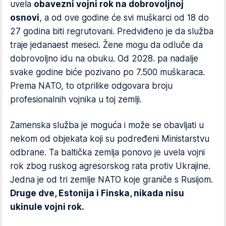
uvela
obavezni vojni rok na dobrovoljnoj
osnovi
, a od ove godine će svi muškarci od 18 do
27 godina biti regrutovani. Predviđeno je da služba
traje jedanaest meseci. Žene mogu da odluče da
dobrovoljno idu na obuku. Od 2028. pa nadalje
svake godine biće pozivano po 7.500 muškaraca.
Prema NATO, to otprilike odgovara broju
profesionalnih vojnika u toj zemlji.
Zamenska služba je moguća i može se obavljati u
nekom od objekata koji su podređeni Ministarstvu
odbrane. Ta baltička zemlja ponovo je uvela vojni
rok zbog ruskog agresorskog rata protiv Ukrajine.
Jedna je od tri zemlje NATO koje graniče s Rusijom.
Druge dve, Estonija i Finska, nikada nisu
ukinule vojni rok.