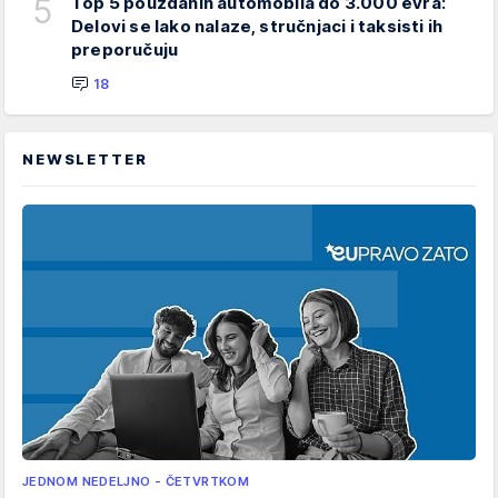
5
Top 5 pouzdanih automobila do 3.000 evra:
Delovi se lako nalaze, stručnjaci i taksisti ih
preporučuju
18
NEWSLETTER
JEDNOM NEDELJNO - ČETVRTKOM