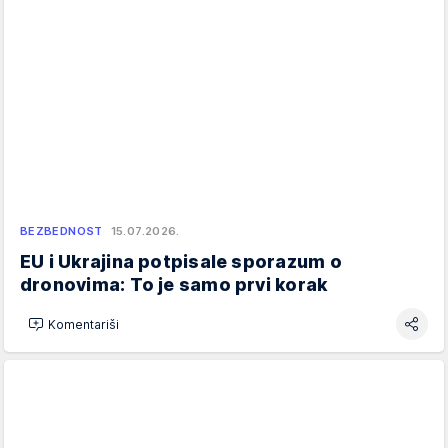
BEZBEDNOST
15.07.2026.
EU i Ukrajina potpisale sporazum o
dronovima: To je samo prvi korak
Komentariši