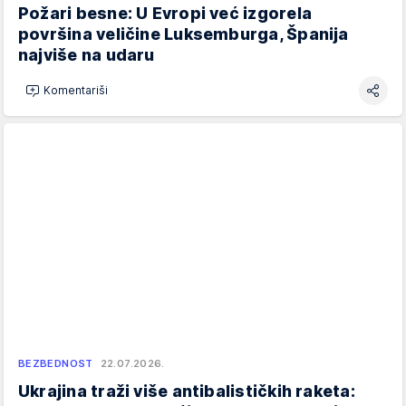
Požari besne: U Evropi već izgorela
površina veličine Luksemburga, Španija
najviše na udaru
Komentariši
BEZBEDNOST
22.07.2026.
Ukrajina traži više antibalističkih raketa: