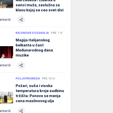
senci muža, zaslužna za
klasu kojoj se ceo svet divi
ntariši
KALENDAR DOGAĐAJA
PRE 7 H
Magija italijanskog
belkanta u čast
Međunarodnog dana
muzike
ntariši
POLJOPRIVREDA
PRE 10 H
Požari, suša i visoka
temperatura kroje sudbinu
tržišta: Ponovo se menja
cena maslinovog ulja
ntariši