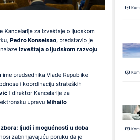
Kome
 Kancelarije za izveštaje o ljudskom
rku,
Pedro Konseisao
, predstavio je
e nalaze
Izveštaja o ljudskom razvoju
Kome
, u ime predsednika Vlade Republike
 odnose i koordinaciju strateških
vić
i direktor Kancelarije za
elektronsku upravu
Mihailo
 izbora: ljudi i mogućnosti u doba
Kome
osi zabrinjavajuću poruku da je