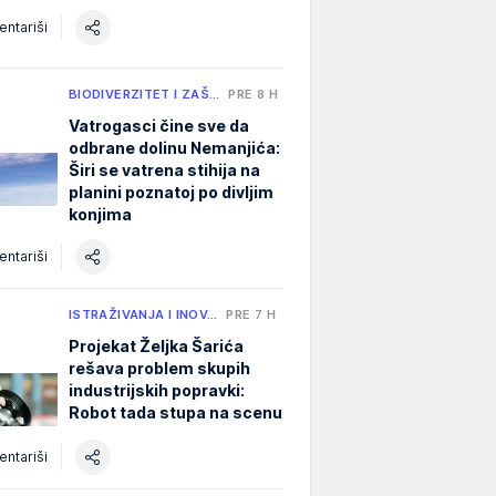
ntariši
BIODIVERZITET I ZAŠ…
PRE 8 H
Vatrogasci čine sve da
odbrane dolinu Nemanjića:
Širi se vatrena stihija na
planini poznatoj po divljim
konjima
ntariši
ISTRAŽIVANJA I INOV…
PRE 7 H
Projekat Željka Šarića
rešava problem skupih
industrijskih popravki:
Robot tada stupa na scenu
ntariši