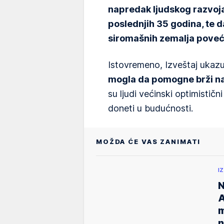
napredak ljudskog razvoja
poslednjih 35 godina, te 
siromašnih zemalja poveć
Istovremeno, Izveštaj ukazu
mogla da pomogne brži na
su ljudi većinski optimistič
doneti u budućnosti.
MOŽDA ĆE VAS ZANIMATI
I
N
A
m
n