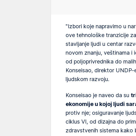
"Izbori koje napravimo u n
ove tehnološke tranzicije za 
stavljanje ljudi u centar raz
novom znanju, veštinama i 
od poljoprivrednika do malih
Konseisao, direktor UNDP-ev
ljudskom razvoju.
Konseisao je naveo da su
tr
ekonomije u kojoj ljudi sar
protiv nje; osiguravanje lju
ciklus VI, od dizajna do pri
zdravstvenih sistema kako b