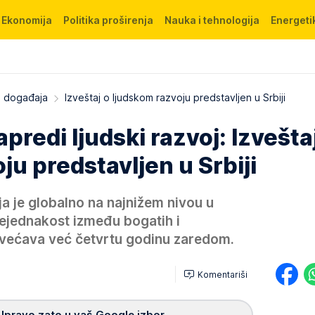
Ekonomija
Politika proširenja
Nauka i tehnologija
Energetik
 s događaja
Izveštaj o ljudskom razvoju predstavljen u Srbiji
predi ljudski razvoj: Izvešta
ju predstavljen u Srbiji
a je globalno na najnižem nivou u
nejednakost između bogatih i
ovećava već četvrtu godinu zaredom.
Komentariši
Upravo zato u vaš Google izbor