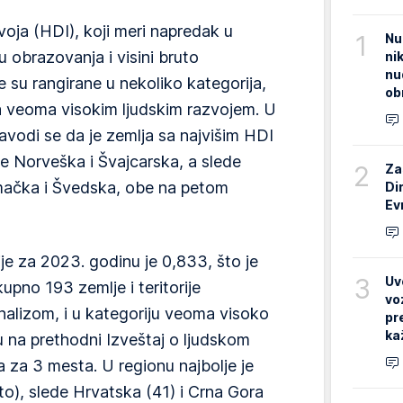
oja (HDI), koji meri napredak u
1
Nu
u obrazovanja i visini bruto
ni
nu
 su rangirane u nekoliko kategorija,
ob
a veoma visokim ljudskim razvojem. U
avodi se da je zemlja sa najvišim HDI
e Norveška i Švajcarska, a slede
2
Za
mačka i Švedska, obe na petom
Di
Ev
je za 2023. godinu je 0,833, što je
3
Uv
pno 193 zemlje i teritorije
vo
izom, i u kategoriju veoma visoko
pr
ka
u na prethodni Izveštaj o ljudskom
a za 3 mesta. U regionu najbolje je
to), slede Hrvatska (41) i Crna Gora