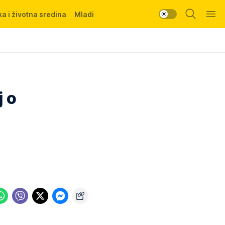
a i životna sredina
Mladi
j o