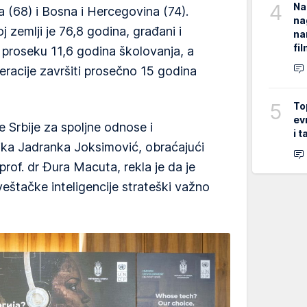
4
Na
 (68) i Bosna i Hercegovina (74).
na
j zemlji je 76,8 godina, građani i
na
fi
u proseku 11,6 godina školovanja, a
racije završiti prosečno 15 godina
5
To
ev
 Srbije za spoljne odnose i
i 
tika Jadranka Joksimović, obraćajući
rof. dr Đura Macuta, rekla je da je
eštačke inteligencije strateški važno