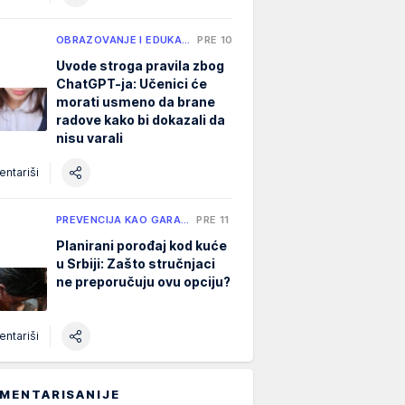
OBRAZOVANJE I EDUKA…
PRE 10 H
Uvode stroga pravila zbog
ChatGPT-ja: Učenici će
morati usmeno da brane
radove kako bi dokazali da
nisu varali
ntariši
PREVENCIJA KAO GARA…
PRE 11 H
Planirani porođaj kod kuće
u Srbiji: Zašto stručnjaci
ne preporučuju ovu opciju?
ntariši
MENTARISANIJE