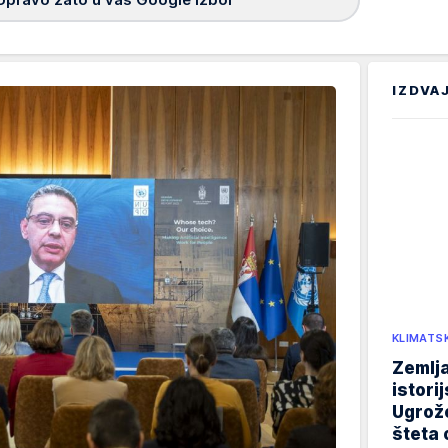
IZDVA
KLIMATS
Zemlja
istori
Ugrož
šteta 