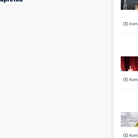
Kome
Kome
Kome