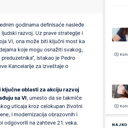
arednim godinama definisaće nasleđe
ljudski razvoj. Uz prave strategije i
voja VI, ona može biti ključni most ka
idejama koje mogu osnažiti svakog,
Kome
 preduzetnika“, istakao je Pedro
e Kancelarije za izveštaje o
i ključne oblasti za akciju razvoj
ađuju sa VI
, umesto da se takmiče
dskog uticaja kroz celokupan životni
Kome
mene, i modernizacija obrazovnih i
i odgovorili na zahteve 21. veka.
NAJKO