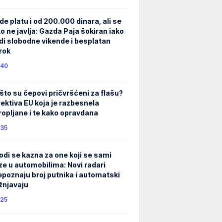
de platu i od 200.000 dinara, ali se
ko ne javlja: Gazda Paja šokiran iako
di slobodne vikende i besplatan
rok
40
što su čepovi pričvršćeni za flašu?
rektiva EU koja je razbesnela
ropljane i te kako opravdana
35
odi se kazna za one koji se sami
ze u automobilima: Novi radari
epoznaju broj putnika i automatski
žnjavaju
25