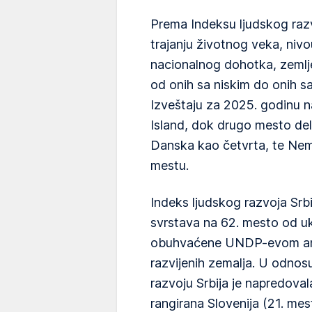
Prema Indeksu ljudskog razv
trajanju životnog veka, nivo
nacionalnog dohotka, zemlje
od onih sa niskim do onih s
Izveštaju za 2025. godinu n
Island, dok drugo mesto del
Danska kao četvrta, te Ne
mestu.
Indeks ljudskog razvoja Srbi
svrstava na 62. mesto od uku
obuhvaćene UNDP-evom anal
razvijenih zemalja. U odnos
razvoju Srbija je napredoval
rangirana Slovenija (21. mes