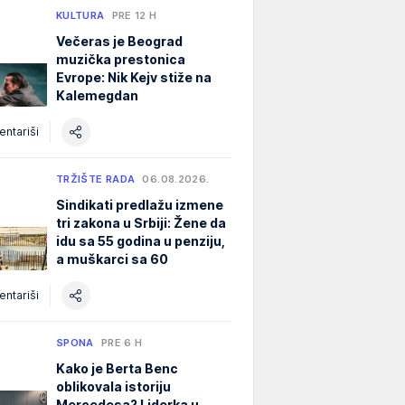
KULTURA
PRE 12 H
Večeras je Beograd
muzička prestonica
Evrope: Nik Kejv stiže na
Kalemegdan
ntariši
TRŽIŠTE RADA
06.08.2026.
Sindikati predlažu izmene
tri zakona u Srbiji: Žene da
idu sa 55 godina u penziju,
a muškarci sa 60
ntariši
SPONA
PRE 6 H
Kako je Berta Benc
oblikovala istoriju
Mercedesa? Liderka u