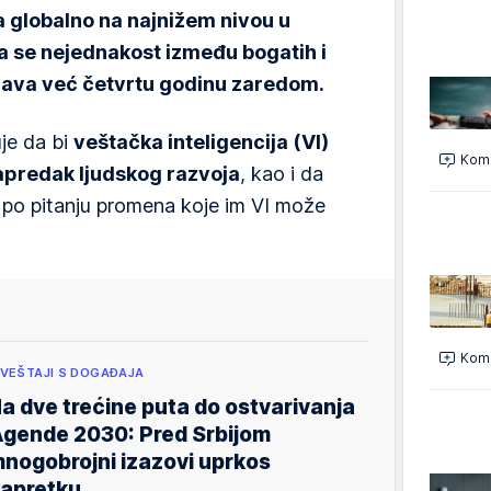
 globalno na najnižem nivou u
da se nejednakost između bogatih i
ava već četvrtu godinu zaredom.
je da bi
veštačka inteligencija (VI)
Kome
predak ljudskog razvoja
, kao i da
ni po pitanju promena koje im VI može
Kome
ZVEŠTAJI S DOGAĐAJA
a dve trećine puta do ostvarivanja
gende 2030: Pred Srbijom
nogobrojni izazovi uprkos
apretku