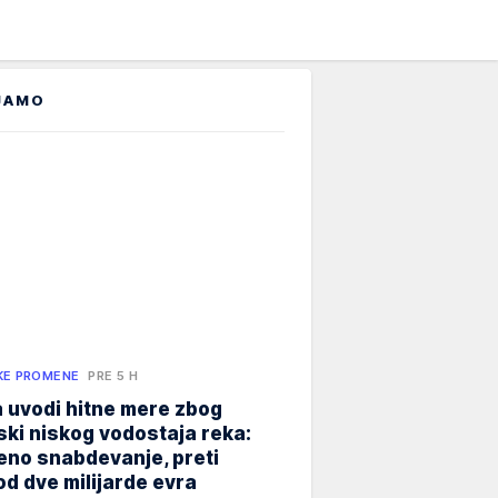
JAMO
KE PROMENE
PRE 5 H
 uvodi hitne mere zbog
jski niskog vodostaja reka:
eno snabdevanje, preti
od dve milijarde evra