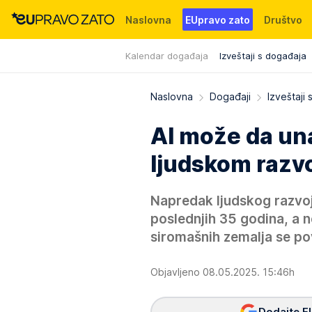
Naslovna
EUpravo zato
Društvo
Kalendar događaja
Izveštaji s događaja
Događaji
News
WMG fondacija
Naslovna
Događaji
Izveštaji
AI može da una
ljudskom razvo
Napredak ljudskog razvoj
poslednjih 35 godina, a 
siromašnih zemalja se p
Objavljeno 08.05.2025. 15:46h
Dodajte E