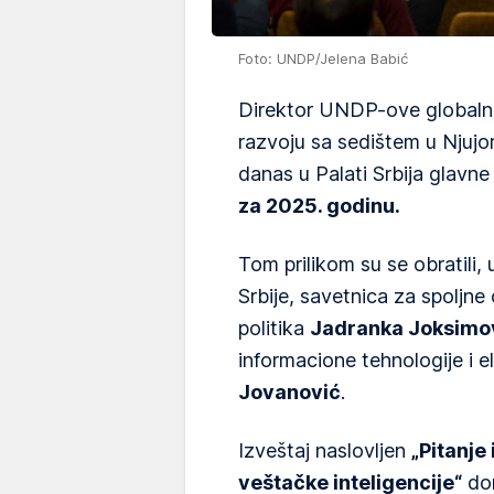
Foto: UNDP/Jelena Babić
Direktor UNDP-ove globalne
razvoju sa sedištem u Njujo
danas u Palati Srbija glavn
za 2025. godinu.
Tom prilikom su se obratili
Srbije, savetnica za spoljne
politika
Jadranka Joksimo
informacione tehnologije i 
Jovanović
.
Izveštaj naslovljen
„Pitanje
veštačke inteligencije“
don