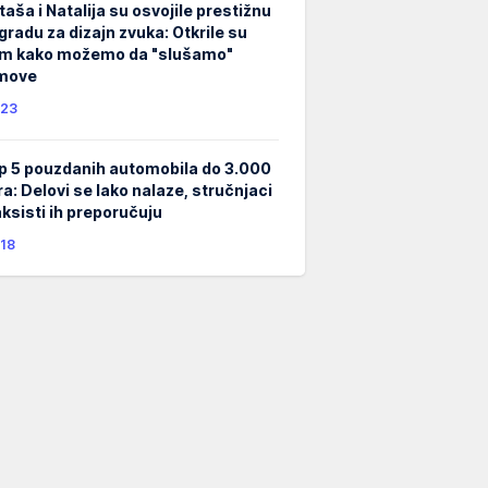
taša i Natalija su osvojile prestižnu
gradu za dizajn zvuka: Otkrile su
m kako možemo da "slušamo"
lmove
23
p 5 pouzdanih automobila do 3.000
ra: Delovi se lako nalaze, stručnjaci
taksisti ih preporučuju
18