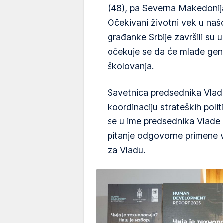
(48), pa Severna Makedonija
Očekivani životni vek u našo
građanke Srbije završili su 
očekuje se da će mlađe gene
školovanja.
Savetnica predsednika Vlade
koordinaciju strateških poli
se u ime predsednika Vlade p
pitanje odgovorne primene v
za Vladu.