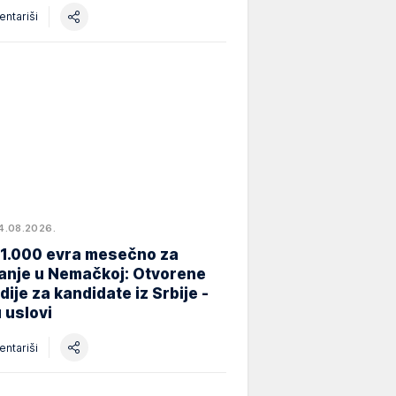
ntariši
4.08.2026.
 1.000 evra mesečno za
anje u Nemačkoj: Otvorene
dije za kandidate iz Srbije -
 uslovi
ntariši