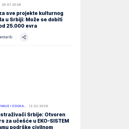
28.07.2026.
za sve projekte kulturnog
a u Srbiji: Može se dobiti
od 25.000 evra
ntariši
ANJE I EDUKA…
12.02.2026.
istraživači Srbije: Otvoren
rs za učešće u EKO-SISTEM
amu podrške civilnom