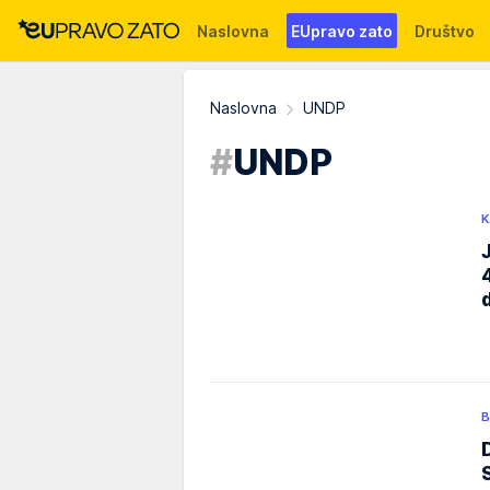
Naslovna
EUpravo zato
Društvo
Događaji
News
WMG fondacija
Naslovna
UNDP
#
UNDP
K
B