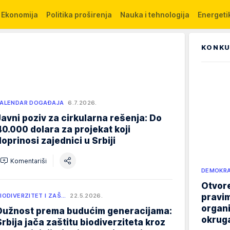
Ekonomija
Politika proširenja
Nauka i tehnologija
Energetik
KONKU
ALENDAR DOGAĐAJA
6.7.2026.
Javni poziv za cirkularna rešenja: Do
40.000 dolara za projekat koji
doprinosi zajednici u Srbiji
Komentariši
DEMOKRA
Otvore
pravim
IODIVERZITET I ZAŠ…
22.5.2026.
organi
Dužnost prema budućim generacijama:
okruga
Srbija jača zaštitu biodiverziteta kroz