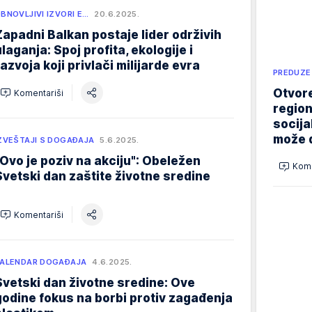
BNOVLJIVI IZVORI E…
20.6.2025.
Zapadni Balkan postaje lider održivih
ulaganja: Spoj profita, ekologije i
razvoja koji privlači milijarde evra
PREDUZE
Otvore
Komentariši
region
socija
može d
ZVEŠTAJI S DOGAĐAJA
5.6.2025.
"Ovo je poziv na akciju": Obeležen
Kome
Svetski dan zaštite životne sredine
Komentariši
ALENDAR DOGAĐAJA
4.6.2025.
Svetski dan životne sredine: Ove
godine fokus na borbi protiv zagađenja