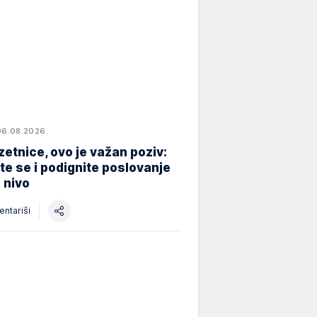
06.08.2026.
etnice, ovo je važan poziv:
ite se i podignite poslovanje
i nivo
ntariši