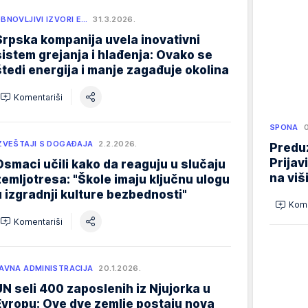
BNOVLJIVI IZVORI E…
31.3.2026.
Srpska kompanija uvela inovativni
sistem grejanja i hlađenja: Ovako se
štedi energija i manje zagađuje okolina
Komentariši
SPONA
ZVEŠTAJI S DOGAĐAJA
2.2.2026.
Preduz
Prijav
Osmaci učili kako da reaguju u slučaju
na viš
zemljotresa: "Škole imaju ključnu ulogu
u izgradnji kulture bezbednosti"
Kome
Komentariši
AVNA ADMINISTRACIJA
20.1.2026.
UN seli 400 zaposlenih iz Njujorka u
Evropu: Ove dve zemlje postaju nova