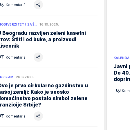
Komentariši
IODIVERZITET I ZAŠ…
16.10.2025.
U Beogradu razvijen zeleni kasetni
rov: Štiti i od buke, a proizvodi
kiseonik
Komentariši
KALENDA
Javni 
Do 40.
URIZAM
20.6.2025.
doprin
Ovo je prvo cirkularno gazdinstvo u
Kome
našoj zemlji: Kako je seosko
domaćinstvo postalo simbol zelene
tranzicije Srbije?
Komentariši