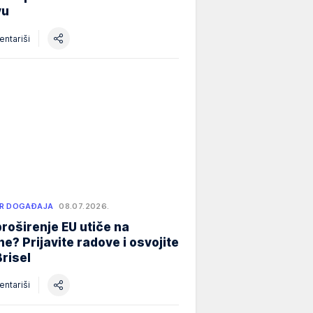
vu
ntariši
R DOGAĐAJA
08.07.2026.
roširenje EU utiče na
e? Prijavite radove i osvojite
Brisel
ntariši