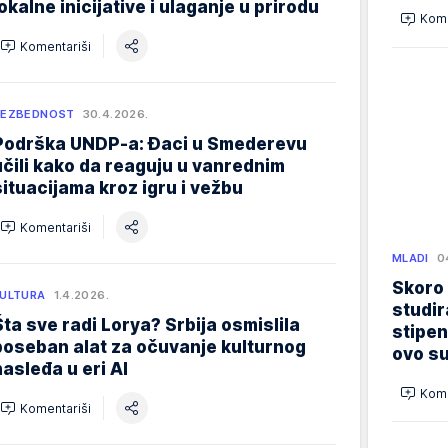
lokalne inicijative i ulaganje u prirodu
Kome
Komentariši
BEZBEDNOST
30.4.2026.
Podrška UNDP-a: Đaci u Smederevu
učili kako da reaguju u vanrednim
situacijama kroz igru i vežbu
Komentariši
MLADI
0
Skoro
ULTURA
1.4.2026.
studir
Šta sve radi Lorya? Srbija osmislila
stipen
poseban alat za očuvanje kulturnog
ovo su
nasleđa u eri AI
Kome
Komentariši