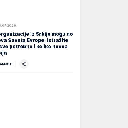
8.07.2026.
rganizacije iz Srbije mogu do
va Saveta Evrope: Istražite
 sve potrebno i koliko novca
ija
ntariši