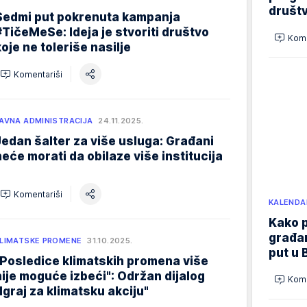
društ
Sedmi put pokrenuta kampanja
#TičeMeSe: Ideja je stvoriti društvo
Kome
koje ne toleriše nasilje
Komentariši
AVNA ADMINISTRACIJA
24.11.2025.
Jedan šalter za više usluga: Građani
neće morati da obilaze više institucija
Komentariši
KALENDA
Kako p
građan
LIMATSKE PROMENE
31.10.2025.
put u 
"Posledice klimatskih promena više
nije moguće izbeći": Održan dijalog
Kome
"Igraj za klimatsku akciju"