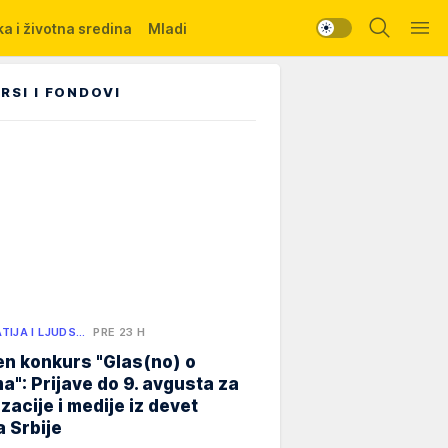
a i životna sredina
Mladi
RSI I FONDOVI
TIJA I LJUDS…
PRE 23 H
n konkurs "Glas(no) o
a": Prijave do 9. avgusta za
zacije i medije iz devet
 Srbije