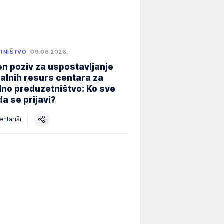
TNIŠTVO
09.06.2026.
n poziv za uspostavljanje
alnih resurs centara za
lno preduzetništvo: Ko sve
a se prijavi?
ntariši