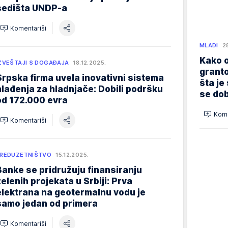
sedišta UNDP-a
Komentariši
MLADI
2
Kako o
ZVEŠTAJI S DOGAĐAJA
18.12.2025.
granto
Srpska firma uvela inovativni sistema
šta je
hlađenja za hladnjače: Dobili podršku
se dob
od 172.000 evra
Kome
Komentariši
REDUZETNIŠTVO
15.12.2025.
Banke se pridružuju finansiranju
zelenih projekata u Srbiji: Prva
elektrana na geotermalnu vodu je
samo jedan od primera
Komentariši