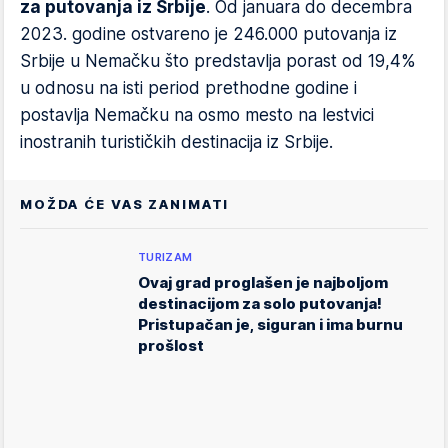
za putovanja iz Srbije
. Od januara do decembra
2023. godine ostvareno je 246.000 putovanja iz
Srbije u Nemačku što predstavlja porast od 19,4%
u odnosu na isti period prethodne godine i
postavlja Nemačku na osmo mesto na lestvici
inostranih turističkih destinacija iz Srbije.
MOŽDA ĆE VAS ZANIMATI
TURIZAM
Ovaj grad proglašen je najboljom
destinacijom za solo putovanja!
Pristupačan je, siguran i ima burnu
prošlost