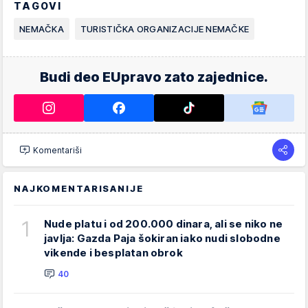
TAGOVI
NEMAČKA
TURISTIČKA ORGANIZACIJE NEMAČKE
Budi deo EUpravo zato zajednice.
Komentariši
NAJKOMENTARISANIJE
1
Nude platu i od 200.000 dinara, ali se niko ne
javlja: Gazda Paja šokiran iako nudi slobodne
vikende i besplatan obrok
40