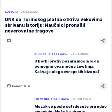
KULTURA
08.08.2026.
DNK sa Torinskog platna otkriva vekovima
skrivanu istoriju: Naučnici pronašli
neverovatne tragove
1
BIODIVERZITET I ZAŠ…
08.08.2026.
U borbi protiv požara mogla bi da
pomogne ova moćna životinja:
Kakva je uloga evropskih bizona?
Komentariši
PREVENCIJA KAO GARA…
08.08.2026.
Mozak se posle četrdesete prirodno
smanjuje: Može li sviranje