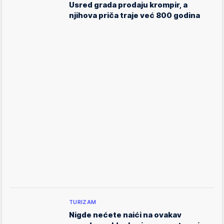
Usred grada prodaju krompir, a
njihova priča traje već 800 godina
TURIZAM
Nigde nećete naići na ovakav