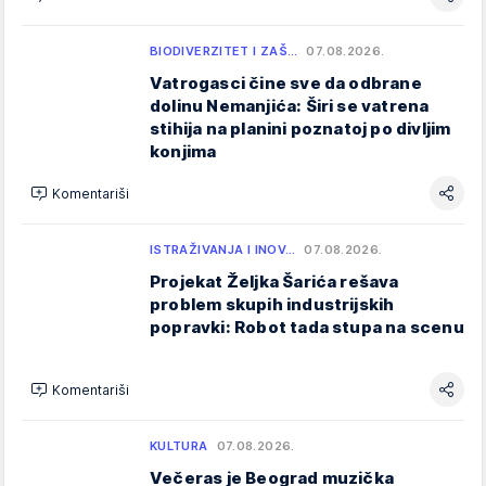
BIODIVERZITET I ZAŠ…
07.08.2026.
Vatrogasci čine sve da odbrane
dolinu Nemanjića: Širi se vatrena
stihija na planini poznatoj po divljim
konjima
Komentariši
ISTRAŽIVANJA I INOV…
07.08.2026.
Projekat Željka Šarića rešava
problem skupih industrijskih
popravki: Robot tada stupa na scenu
Komentariši
KULTURA
07.08.2026.
Večeras je Beograd muzička