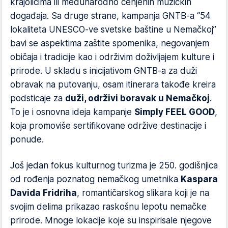
krajolicima ili međunarodno cenjenih muzičkih
događaja. Sa druge strane, kampanja GNTB-a “54
lokaliteta UNESCO-ve svetske baštine u Nemačkoj”
bavi se aspektima zaštite spomenika, negovanjem
običaja i tradicije kao i održivim doživljajem kulture i
prirode. U skladu s inicijativom GNTB-a za duži
obravak na putovanju, osam itinerara takođe kreira
podsticaje za
duži, održivi boravak u Nemačkoj
.
To je i osnovna ideja kampanje
Simply FEEL GOOD
,
koja promoviše sertifikovane održive destinacije i
ponude.
Još jedan fokus kulturnog turizma je 250. godišnjica
od rođenja poznatog nemačkog umetnika
Kaspara
Davida Fridriha
, romantičarskog slikara koji je na
svojim delima prikazao raskošnu lepotu nemačke
prirode. Mnoge lokacije koje su inspirisale njegove