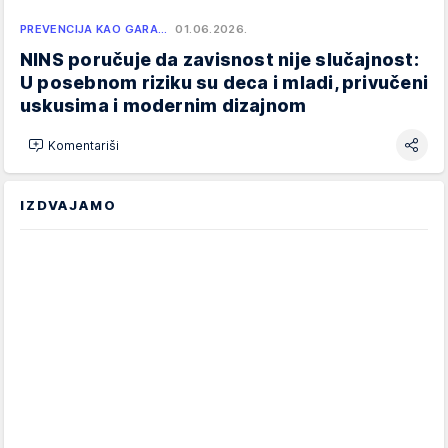
PREVENCIJA KAO GARA…
01.06.2026.
NINS poručuje da zavisnost nije slučajnost:
U posebnom riziku su deca i mladi, privučeni
uskusima i modernim dizajnom
Komentariši
IZDVAJAMO