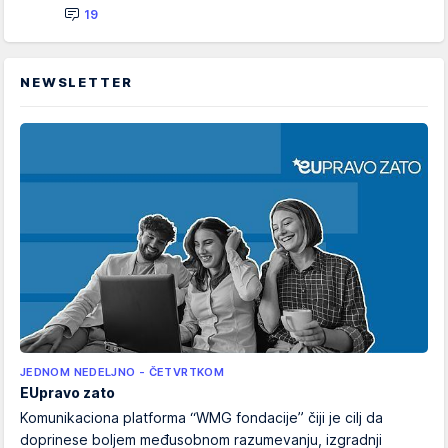
19
NEWSLETTER
JEDNOM NEDELJNO - ČETVRTKOM
EUpravo zato
Komunikaciona platforma “WMG fondacije” čiji je cilj da
doprinese boljem međusobnom razumevanju, izgradnji