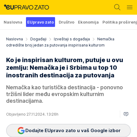
Naslovna
EUpravo zato
Društvo
Ekonomija
Politika proširen
Naslovna
Događaji
Izveštaji s događaja
Nemačka
odredište broj jedan za putovanja inspirisana kulturom
Ko je inspirisan kulturom, putuje u ovu
zemlju: Nemačka je i Srbima u top 10
inostranih destinacija za putovanja
Nemačka kao turistička destinacija - ponovno
tržišni lider među evropskim kulturnim
destinacijama.
Objavljeno 27.11.2024. 13:26h
Dodajte EUpravo zato u vaš Google izbor