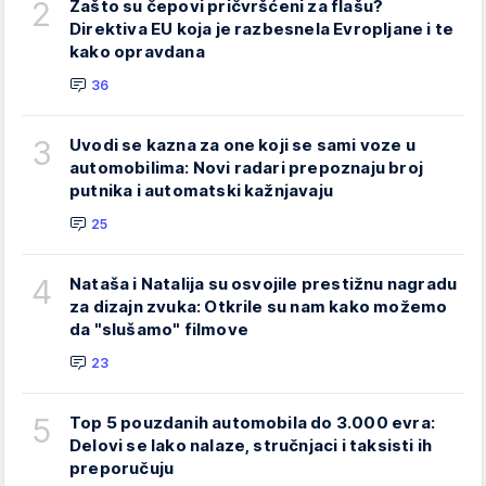
2
Zašto su čepovi pričvršćeni za flašu?
Direktiva EU koja je razbesnela Evropljane i te
kako opravdana
36
3
Uvodi se kazna za one koji se sami voze u
automobilima: Novi radari prepoznaju broj
putnika i automatski kažnjavaju
25
4
Nataša i Natalija su osvojile prestižnu nagradu
za dizajn zvuka: Otkrile su nam kako možemo
da "slušamo" filmove
23
5
Top 5 pouzdanih automobila do 3.000 evra:
Delovi se lako nalaze, stručnjaci i taksisti ih
preporučuju