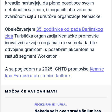
kreacije nastavljaju da plene posetioce svojim
netaknutim šarmom, i mogu biti otkrivene na
zvaničnom sajtu Turisitčke organizacije Nemačke.
Obeležavanjem
35. godišnjice od pada Berlinskog
zida
Turistička organizacija Nemačke promoviše
inovativni razvoj u regijama koje su nekada bile
odvojene granicom, s posebnim akcentom na
rastući segment Workation.
A sa pogledom na 2025, GNTB promoviše
Kemnic
kao Evropsku prestonicu kulture
.
MOŽDA ĆE VAS ZANIMATI
RECIKLIRANJE I UPRA…
Nekada se iz ove zgrade špijunirao