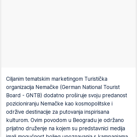
Ciljanim tematskim marketingom Turistička
organizacija Nemačke (German National Tourist
Board - GNTB) dodatno proširuje svoju predanost
pozicioniranju Nemačke kao kosmopolitske i
održive destinacije za putovanja inspirisana
kulturom. Ovim povodom u Beogradu je održano
prijatno druženje na kojem su predstavnici medija
imali mogućnost boljeg upoznavanja s kampanjama