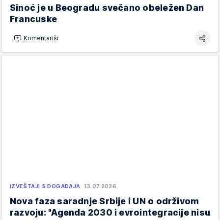
Sinoć je u Beogradu svečano obeležen Dan
Francuske
Komentariši
IZVEŠTAJI S DOGAĐAJA
13.07.2026.
Nova faza saradnje Srbije i UN o održivom
razvoju: "Agenda 2030 i evrointegracije nisu