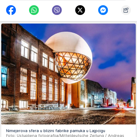
Nimejerova sfera u blizini fabrike pamuka u Lajpcigu
Foto: Ustupljena fotografija/Mitteldeutsche Zeitung / Andreas