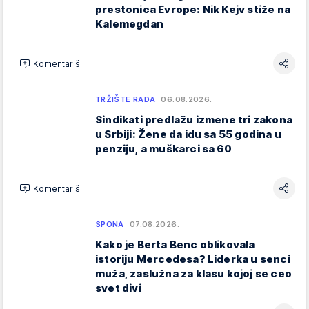
prestonica Evrope: Nik Kejv stiže na
Kalemegdan
Komentariši
TRŽIŠTE RADA
06.08.2026.
Sindikati predlažu izmene tri zakona
u Srbiji: Žene da idu sa 55 godina u
penziju, a muškarci sa 60
Komentariši
SPONA
07.08.2026.
Kako je Berta Benc oblikovala
istoriju Mercedesa? Liderka u senci
muža, zaslužna za klasu kojoj se ceo
svet divi