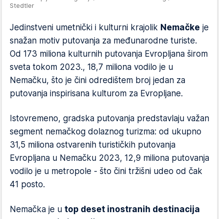
Stedtler
Jedinstveni umetnički i kulturni krajolik
Nemačke
je
snažan motiv putovanja za međunarodne turiste.
Od 173 miliona kulturnih putovanja Evropljana širom
sveta tokom 2023., 18,7 miliona vodilo je u
Nemačku, što je čini odredištem broj jedan za
putovanja inspirisana kulturom za Evropljane.
Istovremeno, gradska putovanja predstavlaju važan
segment nemačkog dolaznog turizma: od ukupno
31,5 miliona ostvarenih turističkih putovanja
Evropljana u Nemačku 2023, 12,9 miliona putovanja
vodilo je u metropole - što čini tržišni udeo od čak
41 posto.
Nemačka je u
top deset inostranih destinacija