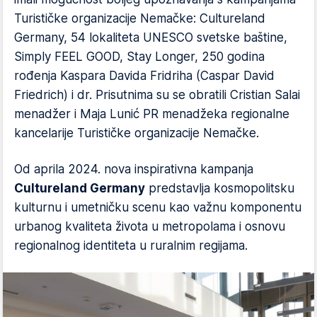
Turističke organizacije Nemačke: Cultureland
Germany, 54 lokaliteta UNESCO svetske baštine,
Simply FEEL GOOD, Stay Longer, 250 godina
rođenja Kaspara Davida Fridriha (Caspar David
Friedrich) i dr. Prisutnima su se obratili Cristian Salai
menadžer i Maja Lunić PR menadžeka regionalne
kancelarije Turističke organizacije Nemačke.
Od aprila 2024. nova inspirativna kampanja
Cultureland Germany
predstavlja kosmopolitsku
kulturnu i umetničku scenu kao važnu komponentu
urbanog kvaliteta života u metropolama i osnovu
regionalnog identiteta u ruralnim regijama.