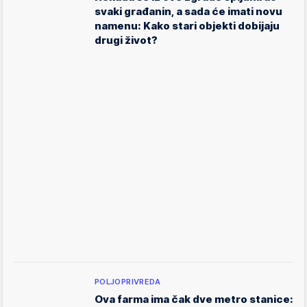
svaki građanin, a sada će imati novu
namenu: Kako stari objekti dobijaju
drugi život?
POLJOPRIVREDA
Ova farma ima čak dve metro stanice: