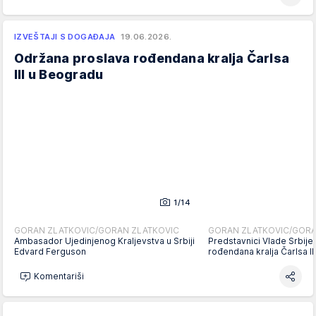
IZVEŠTAJI S DOGAĐAJA
19.06.2026.
Održana proslava rođendana kralja Čarlsa
III u Beogradu
1/14
GORAN ZLATKOVIC/GORAN ZLATKOVIC
GORAN ZLATKOVIC/GORA
Ambasador Ujedinjenog Kraljevstva u Srbiji
Predstavnici Vlade Srbije
Edvard Ferguson
rođendana kralja Čarlsa I
Komentariši