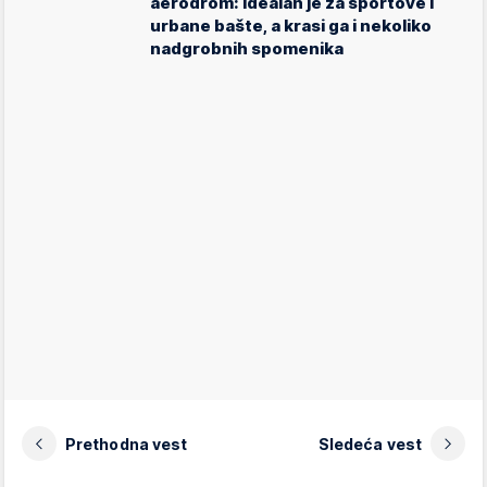
aerodrom: Idealan je za sportove i
urbane bašte, a krasi ga i nekoliko
nadgrobnih spomenika
Prethodna vest
Sledeća vest