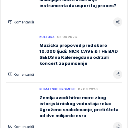
instrumenta da uspori taj proces?
Komentariši
KULTURA
08.08.2026.
Muzička propoved pred skoro
10.000 ljudi: NICK CAVE & THE BAD
SEEDS na Kalemegdanu održali
koncert za pamćenje
Komentariši
KLIMATSKE PROMENE
07.08.2026.
Zemlja uvodi hitne mere zbog
istorijski niskog vodostaja reka:
Ugroženo snabdevanje, preti šteta
od dve milijarde evra
Komentariši