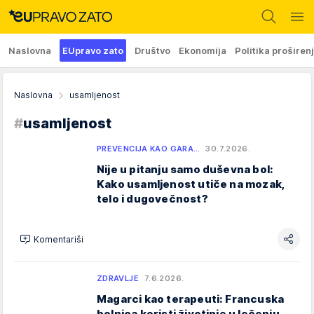
Naslovna
EUpravo zato
Društvo
Ekonomija
Politika proširen
Naslovna
usamljenost
#
usamljenost
PREVENCIJA KAO GARA…
30.7.2026.
Nije u pitanju samo duševna bol:
Kako usamljenost utiče na mozak,
telo i dugovečnost?
Komentariši
ZDRAVLJE
7.6.2026.
Magarci kao terapeuti: Francuska
bolnica koristi životinje u lečenju