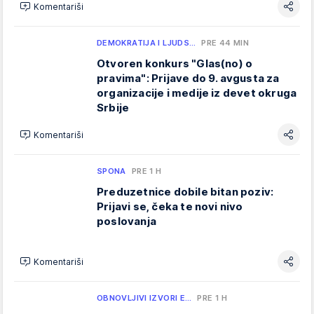
Komentariši
DEMOKRATIJA I LJUDS…
PRE 44 MIN
Otvoren konkurs "Glas(no) o
pravima": Prijave do 9. avgusta za
organizacije i medije iz devet okruga
Srbije
Komentariši
SPONA
PRE 1 H
Preduzetnice dobile bitan poziv:
Prijavi se, čeka te novi nivo
poslovanja
Komentariši
OBNOVLJIVI IZVORI E…
PRE 1 H