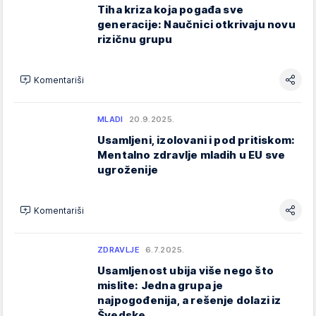
Tiha kriza koja pogađa sve
generacije: Naučnici otkrivaju novu
rizičnu grupu
Komentariši
MLADI
20.9.2025.
Usamljeni, izolovani i pod pritiskom:
Mentalno zdravlje mladih u EU sve
ugroženije
Komentariši
ZDRAVLJE
6.7.2025.
Usamljenost ubija više nego što
mislite: Jedna grupa je
najpogođenija, a rešenje dolazi iz
Švedske