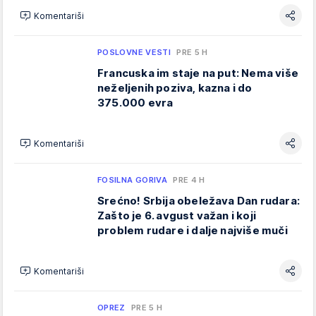
Komentariši
POSLOVNE VESTI
PRE 5 H
Francuska im staje na put: Nema više
neželjenih poziva, kazna i do
375.000 evra
Komentariši
FOSILNA GORIVA
PRE 4 H
Srećno! Srbija obeležava Dan rudara:
Zašto je 6. avgust važan i koji
problem rudare i dalje najviše muči
Komentariši
OPREZ
PRE 5 H