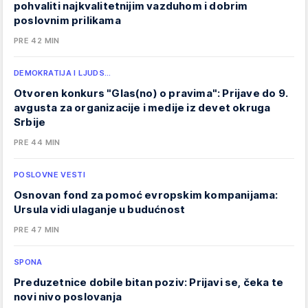
pohvaliti najkvalitetnijim vazduhom i dobrim
poslovnim prilikama
PRE 42 MIN
DEMOKRATIJA I LJUDS…
Otvoren konkurs "Glas(no) o pravima": Prijave do 9.
avgusta za organizacije i medije iz devet okruga
Srbije
PRE 44 MIN
POSLOVNE VESTI
Osnovan fond za pomoć evropskim kompanijama:
Ursula vidi ulaganje u budućnost
PRE 47 MIN
SPONA
Preduzetnice dobile bitan poziv: Prijavi se, čeka te
novi nivo poslovanja