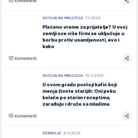
Komentariši
SOCIJALNA INKLUZIJA
7.1.2026.
Plaćeno vreme za prijatelje? U ovoj
zemlji sve više firmi se uključuje u
borbu protiv usamljenosti, evo i
kako
Komentariši
SOCIJALNA INKLUZIJA
13.11.2025.
U ovom gradu postoji kafić koji
menja živote starijih: Oni peku
kolače po starim receptima,
zarađuju i druže sa mladima
Komentariši
ZDRAVLJE
9.11.2025.