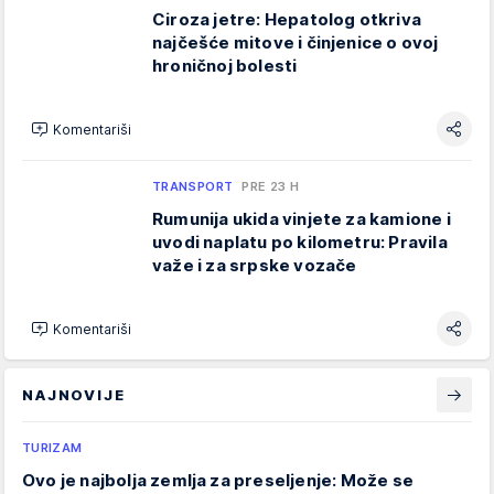
Ciroza jetre: Hepatolog otkriva
najčešće mitove i činjenice o ovoj
hroničnoj bolesti
Komentariši
TRANSPORT
PRE 23 H
Rumunija ukida vinjete za kamione i
uvodi naplatu po kilometru: Pravila
važe i za srpske vozače
Komentariši
NAJNOVIJE
TURIZAM
Ovo je najbolja zemlja za preseljenje: Može se