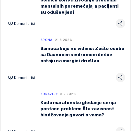
mentalnih poremećaja, a pacijenti
su oduševljeni
Komentariši
SPONA
21.3.2026.
Samoća koju ne vidimo: Zašto osobe
sa Daunovim sindromom češće
ostaju na margini društva
Komentariši
ZDRAVLJE
8.2.2026.
Kada maratonsko gledanje serija
postane problem: Šta zavisnost
bindžovanja govori o vama?