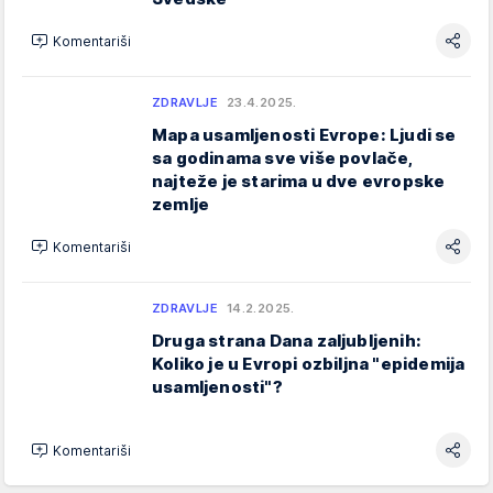
Komentariši
ZDRAVLJE
23.4.2025.
Mapa usamljenosti Evrope: Ljudi se
sa godinama sve više povlače,
najteže je starima u dve evropske
zemlje
Komentariši
ZDRAVLJE
14.2.2025.
Druga strana Dana zaljubljenih:
Koliko je u Evropi ozbiljna "epidemija
usamljenosti"?
Komentariši