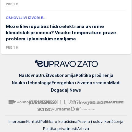
PRE 1 H
OBNOVLJIVI IZVORI E…
Može li Evropa bez hidroelektrana u vreme
klimatskih promena? Visoke temperature prave
problem i planinskim zemljama
PRE 1 H
EUpravo
Naslovna
Društvo
Ekonomija
Politika proširenja
zato
Nauka i tehnologija
Energetika i životna sredina
Mladi
Događaji
News
Impresum
Kontakt
Politika o kolačićima
Pravila i uslovi korišćenja
Politika privatnosti
Arhiva