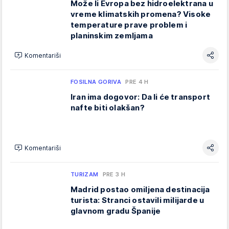
Može li Evropa bez hidroelektrana u
vreme klimatskih promena? Visoke
temperature prave problem i
planinskim zemljama
Komentariši
FOSILNA GORIVA
PRE 4 H
Iran ima dogovor: Da li će transport
nafte biti olakšan?
Komentariši
TURIZAM
PRE 3 H
Madrid postao omiljena destinacija
turista: Stranci ostavili milijarde u
glavnom gradu Španije