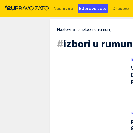
Naslovna
EUpravo zato
Društvo
Događaji
News
WMG fondacija
Naslovna
izbori u rumuniji
#
izbori u rumuni
I
I