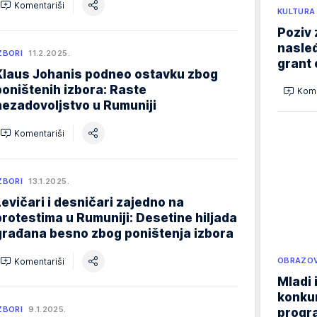
Komentariši
KULTURA
Poziv 
nasleđ
ZBORI
11.2.2025.
grant 
Klaus Johanis podneo ostavku zbog
poništenih izbora: Raste
Kome
nezadovoljstvo u Rumuniji
Komentariši
ZBORI
13.1.2025.
Levičari i desničari zajedno na
protestima u Rumuniji: Desetine hiljada
građana besno zbog poništenja izbora
OBRAZOV
Komentariši
Mladi 
konku
ZBORI
9.1.2025.
progr