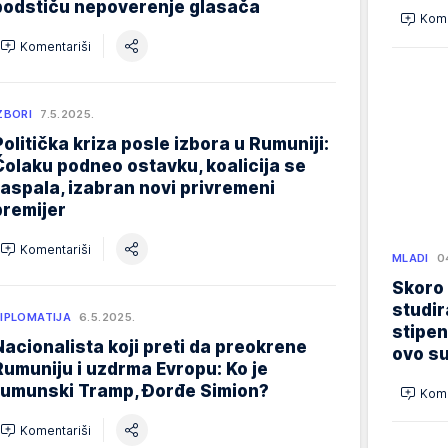
podstiču nepoverenje glasača
Kome
Komentariši
ZBORI
7.5.2025.
Politička kriza posle izbora u Rumuniji:
Čolaku podneo ostavku, koalicija se
raspala, izabran novi privremeni
premijer
Komentariši
MLADI
0
Skoro
studir
IPLOMATIJA
6.5.2025.
stipen
Nacionalista koji preti da preokrene
ovo su
Rumuniju i uzdrma Evropu: Ko je
rumunski Tramp, Đorđe Simion?
Kome
Komentariši