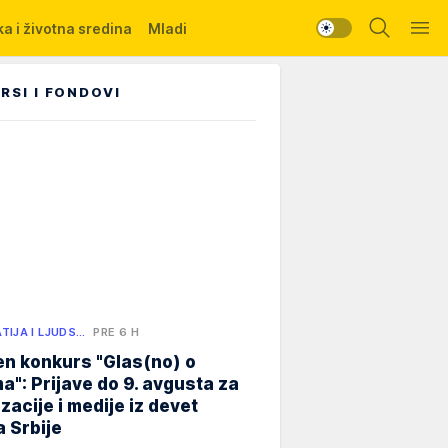
a i životna sredina
Mladi
RSI I FONDOVI
TIJA I LJUDS…
PRE 6 H
n konkurs "Glas(no) o
a": Prijave do 9. avgusta za
zacije i medije iz devet
 Srbije