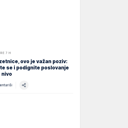
PRE 7 H
etnice, ovo je važan poziv:
ite se i podignite poslovanje
i nivo
ntariši