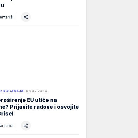
vu
ntariši
R DOGAĐAJA
08.07.2026.
roširenje EU utiče na
e? Prijavite radove i osvojite
Brisel
ntariši