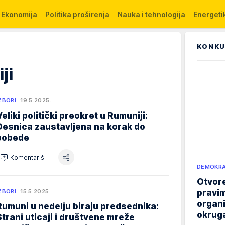
Ekonomija
Politika proširenja
Nauka i tehnologija
Energetik
KONKU
ji
ZBORI
19.5.2025.
Veliki politički preokret u Rumuniji:
Desnica zaustavljena na korak do
pobede
Komentariši
DEMOKRA
Otvore
pravim
ZBORI
15.5.2025.
organi
Rumuni u nedelju biraju predsednika:
okruga
Strani uticaji i društvene mreže