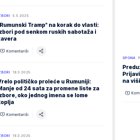
ZBORI
5.5.2025.
"Rumunski Tramp" na korak do vlasti:
Izbori pod senkom ruskih sabotaža i
zavera
Komentariši
SPONA
Preduz
ZBORI
18.3.2025.
Prijav
na viš
Vrelo političko proleće u Rumuniji:
Manje od 24 sata za promene liste za
Kome
izbore, oko jednog imena se lome
koplja
Komentariši
ZBORI
18.3.2025.