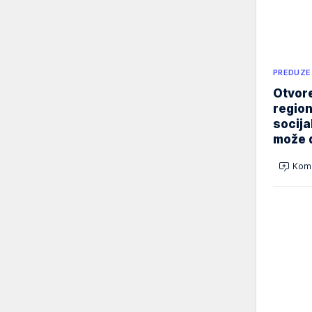
PREDUZE
Otvore
region
socija
može d
Kome