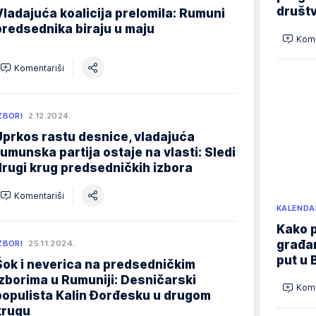
društ
Vladajuća koalicija prelomila: Rumuni
predsednika biraju u maju
Kome
Komentariši
ZBORI
2.12.2024.
Uprkos rastu desnice, vladajuća
rumunska partija ostaje na vlasti: Sledi
drugi krug predsedničkih izbora
Komentariši
KALENDA
Kako p
građan
ZBORI
25.11.2024.
put u 
Šok i neverica na predsedničkim
izborima u Rumuniji: Desničarski
Kome
populista Kalin Đorđesku u drugom
krugu