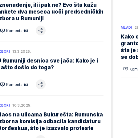
Iznenađenje, ili ipak ne? Evo šta kažu
ankete dva meseca uoči predsedničkih
izbora u Rumuniji
MLADI
2
Komentariši
Kako o
granto
šta je
ZBORI
13.3.2025.
se dob
U Rumuniji desnica sve jača: Kako je i
zašto došlo do toga?
Kome
Komentariši
ZBORI
10.3.2025.
Haos na ulicama Bukurešta: Rumunska
izborna komisija odbacila kandidaturu
Đorđeskua, što je izazvalo proteste