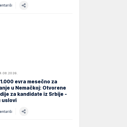
ntariši
4.08.2026.
 1.000 evra mesečno za
anje u Nemačkoj: Otvorene
dije za kandidate iz Srbije -
 uslovi
ntariši