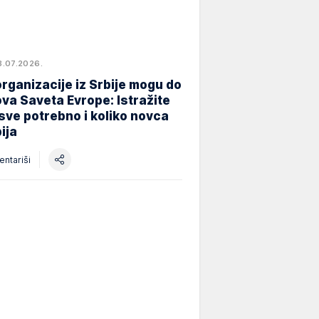
8.07.2026.
rganizacije iz Srbije mogu do
va Saveta Evrope: Istražite
 sve potrebno i koliko novca
ija
ntariši