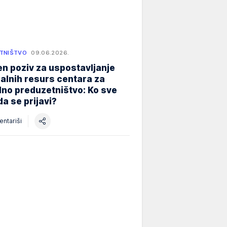
TNIŠTVO
09.06.2026.
n poziv za uspostavljanje
alnih resurs centara za
lno preduzetništvo: Ko sve
a se prijavi?
ntariši