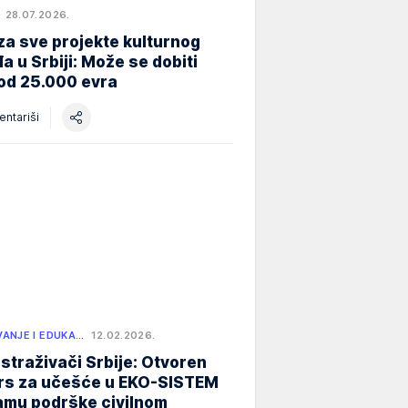
28.07.2026.
za sve projekte kulturnog
a u Srbiji: Može se dobiti
od 25.000 evra
ntariši
ANJE I EDUKA…
12.02.2026.
istraživači Srbije: Otvoren
rs za učešće u EKO-SISTEM
amu podrške civilnom