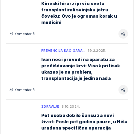
Kineski hirurzi prvi u svetu
transplantirali svinjsku jetru
čoveku: Ovo je ogroman korak u
medicini
Komentariši
PREVENCIJA KAO GARA…
19.2.2025.
Ivan noći provodi na aparatu za
prečišćavanje krvi: Visok pritisak
ukazao je na problem,
transplantacija je jedina nada
Komentariši
ZDRAVLJE
8.10.2024.
Pet osoba dobilo šansu za novi
život: Posle pet godina pauze, u Nišu
urađena specifična operacija