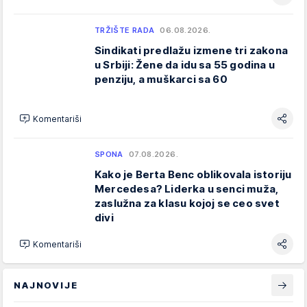
TRŽIŠTE RADA
06.08.2026.
Sindikati predlažu izmene tri zakona
u Srbiji: Žene da idu sa 55 godina u
penziju, a muškarci sa 60
Komentariši
SPONA
07.08.2026.
Kako je Berta Benc oblikovala istoriju
Mercedesa? Liderka u senci muža,
zaslužna za klasu kojoj se ceo svet
divi
Komentariši
NAJNOVIJE