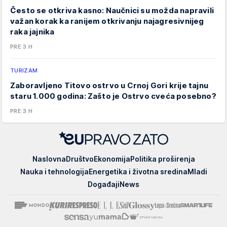
Često se otkriva kasno: Naučnici su možda napravili
važan korak ka ranijem otkrivanju najagresivnijeg
raka jajnika
PRE 3 H
TURIZAM
Zaboravljeno Titovo ostrvo u Crnoj Gori krije tajnu
staru 1.000 godina: Zašto je Ostrvo cveća posebno?
PRE 3 H
EUpravo
Naslovna
Društvo
Ekonomija
Politika proširenja
zato
Nauka i tehnologija
Energetika i životna sredina
Mladi
Događaji
News