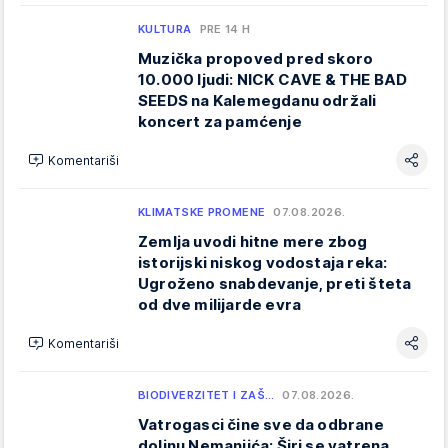
KULTURA
PRE 14 H
Muzička propoved pred skoro
10.000 ljudi: NICK CAVE & THE BAD
SEEDS na Kalemegdanu održali
koncert za pamćenje
Komentariši
KLIMATSKE PROMENE
07.08.2026.
Zemlja uvodi hitne mere zbog
istorijski niskog vodostaja reka:
Ugroženo snabdevanje, preti šteta
od dve milijarde evra
Komentariši
BIODIVERZITET I ZAŠ…
07.08.2026.
Vatrogasci čine sve da odbrane
dolinu Nemanjića: Širi se vatrena