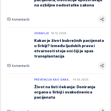
na ozbiljne nedostatke zakona
Komentariši
ZDRAVLJE
10.12.2025.
Kakav je život bubrežnih pacijenata
u Srbiji? Između ljudskih prava i
stvarnosti stoje oni čiji je spas
transplantacija
Komentariši
PREVENCIJA KAO GARA…
14.10.2025.
Život na listi čekanja: Doniranja
organa u Srbiji i svakodnevica
pacijenata