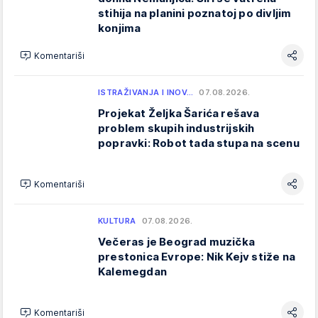
stihija na planini poznatoj po divljim
konjima
Komentariši
ISTRAŽIVANJA I INOV…
07.08.2026.
Projekat Željka Šarića rešava
problem skupih industrijskih
popravki: Robot tada stupa na scenu
Komentariši
KULTURA
07.08.2026.
Večeras je Beograd muzička
prestonica Evrope: Nik Kejv stiže na
Kalemegdan
Komentariši