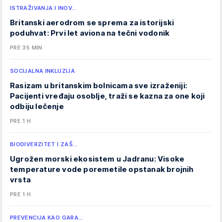
ISTRAŽIVANJA I INOV…
Britanski aerodrom se sprema za istorijski
poduhvat: Prvi let aviona na tečni vodonik
PRE 35 MIN
SOCIJALNA INKLUZIJA
Rasizam u britanskim bolnicama sve izraženiji:
Pacijenti vređaju osoblje, traži se kazna za one koji
odbiju lečenje
PRE 1 H
BIODIVERZITET I ZAŠ…
Ugrožen morski ekosistem u Jadranu: Visoke
temperature vode poremetile opstanak brojnih
vrsta
PRE 1 H
PREVENCIJA KAO GARA…