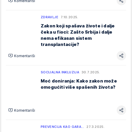
Komentariši
ZDRAVLJE
7.10.2025.
Zakon koji spašava živote i dalje
čeka u fioci: Zašto Srbija i dalje
nema efikasan sistem
transplantacije?
Komentariši
SOCIJALNA INKLUZIJA
30.7.2025.
Moć doniranja: Kako zakon može
omogućiti više spašenih života?
Komentariši
PREVENCIJA KAO GARA…
27.3.2025.