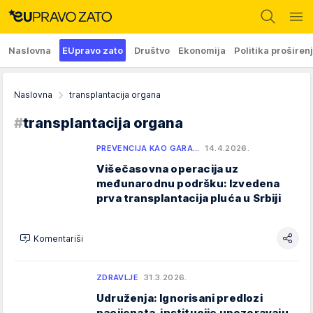
Naslovna
EUpravo zato
Društvo
Ekonomija
Politika proširen
Naslovna
transplantacija organa
#
transplantacija organa
PREVENCIJA KAO GARA…
14.4.2026.
Višečasovna operacija uz
međunarodnu podršku: Izvedena
prva transplantacija pluća u Srbiji
Komentariši
ZDRAVLJE
31.3.2026.
Udruženja: Ignorisani predlozi
pacijenata, institucije upozoravaju