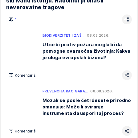
skrivanu istoriju: Naučnici pronašli
neverovatne tragove
1
BIODIVERZITET I ZAŠ…
08.08.2026.
U borbi protiv požara mogla bi da
pomogne ova moćna životinja: Kakva
je uloga evropskih bizona?
Komentariši
PREVENCIJA KAO GARA…
08.08.2026.
Mozak se posle četrdesete prirodno
smanjuje: Može li sviranje
instrumenta da uspori taj proces?
Komentariši