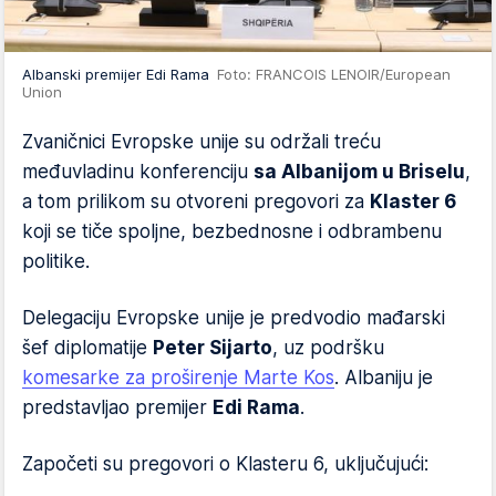
Albanski premijer Edi Rama
Foto: FRANCOIS LENOIR/European
Union
Zvaničnici Evropske unije su održali treću
međuvladinu konferenciju
sa Albanijom u Briselu
,
a tom prilikom su otvoreni pregovori za
Klaster 6
koji se tiče spoljne, bezbednosne i odbrambenu
politike.
Delegaciju Evropske unije je predvodio mađarski
šef diplomatije
Peter Sijarto
, uz podršku
komesarke za proširenje Marte Kos
. Albaniju je
predstavljao premijer
Edi Rama
.
Započeti su pregovori o Klasteru 6, uključujući: