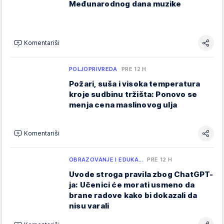
Međunarodnog dana muzike
Komentariši
POLJOPRIVREDA
PRE 12 H
Požari, suša i visoka temperatura
kroje sudbinu tržišta: Ponovo se
menja cena maslinovog ulja
Komentariši
OBRAZOVANJE I EDUKA…
PRE 12 H
Uvode stroga pravila zbog ChatGPT-
ja: Učenici će morati usmeno da
brane radove kako bi dokazali da
nisu varali