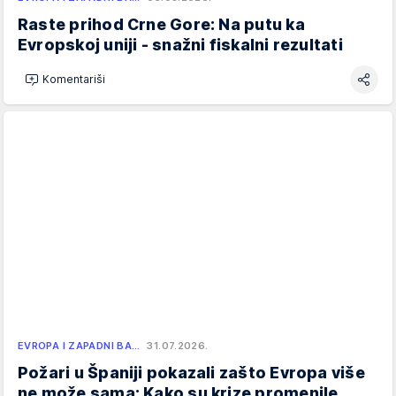
Raste prihod Crne Gore: Na putu ka
Evropskoj uniji - snažni fiskalni rezultati
Komentariši
EVROPA I ZAPADNI BA…
31.07.2026.
Požari u Španiji pokazali zašto Evropa više
ne može sama: Kako su krize promenile