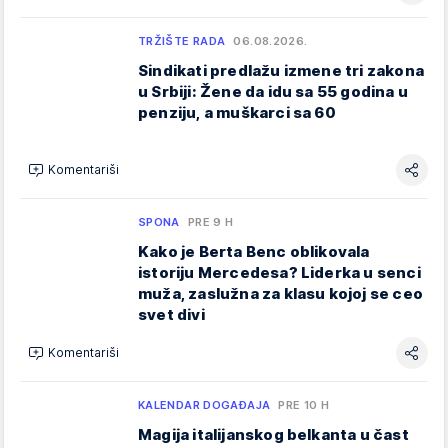
TRŽIŠTE RADA
06.08.2026.
Sindikati predlažu izmene tri zakona
u Srbiji: Žene da idu sa 55 godina u
penziju, a muškarci sa 60
Komentariši
SPONA
PRE 9 H
Kako je Berta Benc oblikovala
istoriju Mercedesa? Liderka u senci
muža, zaslužna za klasu kojoj se ceo
svet divi
Komentariši
KALENDAR DOGAĐAJA
PRE 10 H
Magija italijanskog belkanta u čast