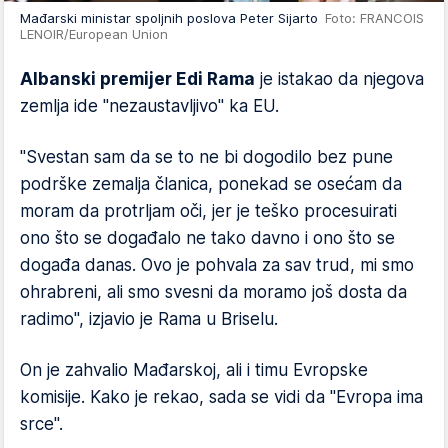
Mađarski ministar spoljnih poslova Peter Sijarto
Foto: FRANCOIS
LENOIR/European Union
Albanski premijer Edi Rama
je istakao da njegova
zemlja ide "nezaustavljivo" ka EU.
"Svestan sam da se to ne bi dogodilo bez pune
podrške zemalja članica, ponekad se osećam da
moram da protrljam oči, jer je teško procesuirati
ono što se događalo ne tako davno i ono što se
događa danas. Ovo je pohvala za sav trud, mi smo
ohrabreni, ali smo svesni da moramo još dosta da
radimo", izjavio je Rama u Briselu.
On je zahvalio Mađarskoj, ali i timu Evropske
komisije. Kako je rekao, sada se vidi da "Evropa ima
srce".