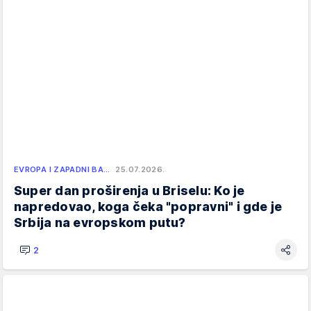
EVROPA I ZAPADNI BA…
25.07.2026.
Super dan proširenja u Briselu: Ko je
napredovao, koga čeka "popravni" i gde je
Srbija na evropskom putu?
2