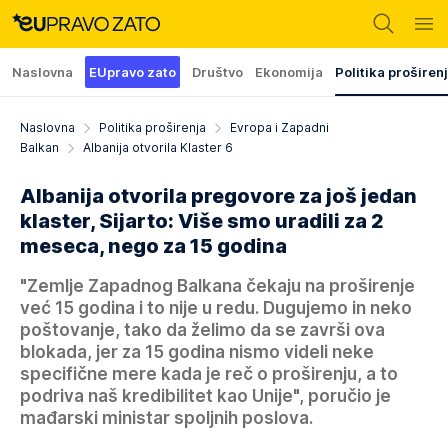
Naslovna
EUpravo zato
Društvo
Ekonomija
Politika proširen
Naslovna
Politika proširenja
Evropa i Zapadni
Balkan
Albanija otvorila Klaster 6
Albanija otvorila pregovore za još jedan
klaster, Sijarto: Više smo uradili za 2
meseca, nego za 15 godina
"Zemlje Zapadnog Balkana čekaju na proširenje
već 15 godina i to nije u redu. Dugujemo in neko
poštovanje, tako da želimo da se završi ova
blokada, jer za 15 godina nismo videli neke
specifične mere kada je reč o proširenju, a to
podriva naš kredibilitet kao Unije", poručio je
mađarski ministar spoljnih poslova.