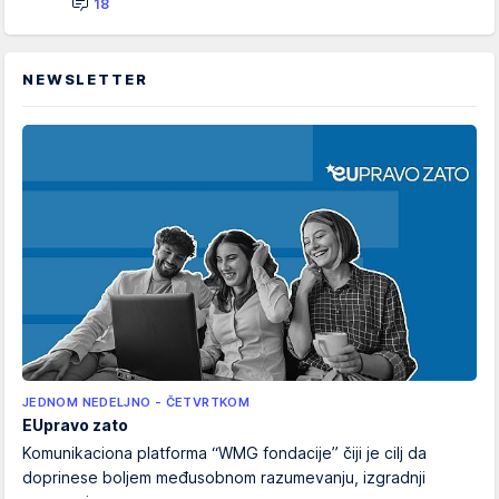
18
NEWSLETTER
JEDNOM NEDELJNO - ČETVRTKOM
EUpravo zato
Komunikaciona platforma “WMG fondacije” čiji je cilj da
doprinese boljem međusobnom razumevanju, izgradnji