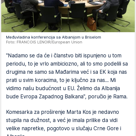
Međuvladina konferencija sa Albanijom u Briselom
Foto: FRANCOIS LENOIR/European Union
"Nadamo se da će i članstvo biti ispunjeno u tom
periodu, to je vrlo ambiciozno, ali to smo podelili sa
drugima ne samo sa Mađarima već i sa EK koja nas
prati u svim koracima, to je ključno za nas... Mi
vidimo našu budućnost u EU. Želimo da Albanija
bude Evropa Zapadnog Balkana", poručio je Rama.
Komesarka za proširenje Marta Kos je nedavno
stupila na dužnost, a već je imala prilike da vidi
velike napretke, pogotovo u slučaju Crne Gore i