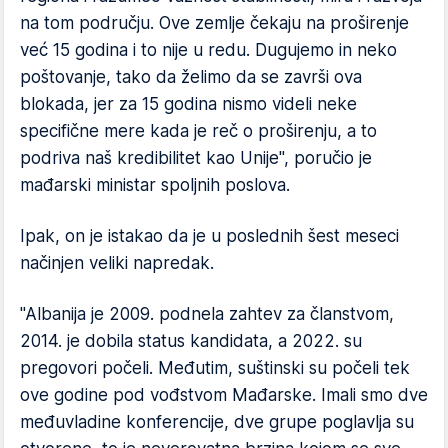
na tom području. Ove zemlje čekaju na proširenje
već 15 godina i to nije u redu. Dugujemo in neko
poštovanje, tako da želimo da se završi ova
blokada, jer za 15 godina nismo videli neke
specifične mere kada je reč o proširenju, a to
podriva naš kredibilitet kao Unije", poručio je
mađarski ministar spoljnih poslova.
Ipak, on je istakao da je u poslednih šest meseci
načinjen veliki napredak.
"Albanija je 2009. podnela zahtev za članstvom,
2014. je dobila status kandidata, a 2022. su
pregovori počeli. Međutim, suštinski su počeli tek
ove godine pod vođstvom Mađarske. Imali smo dve
međuvladine konferencije, dve grupe poglavlja su