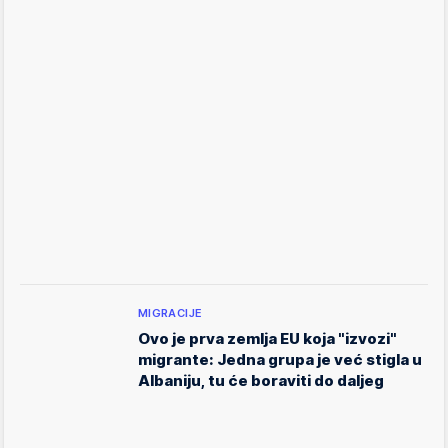
MIGRACIJE
Ovo je prva zemlja EU koja "izvozi"
migrante: Jedna grupa je već stigla u
Albaniju, tu će boraviti do daljeg