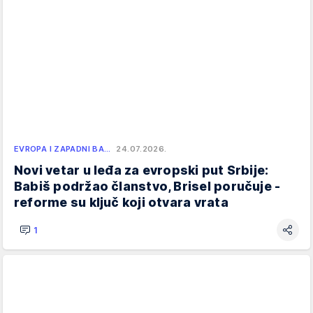
EVROPA I ZAPADNI BA…
24.07.2026.
Novi vetar u leđa za evropski put Srbije:
Babiš podržao članstvo, Brisel poručuje -
reforme su ključ koji otvara vrata
1