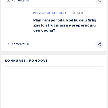
Komentariši
PREVENCIJA KAO GARA…
PRE 14 H
Planirani porođaj kod kuće u Srbiji:
Zašto stručnjaci ne preporučuju
ovu opciju?
Komentariši
KONKURSI I FONDOVI