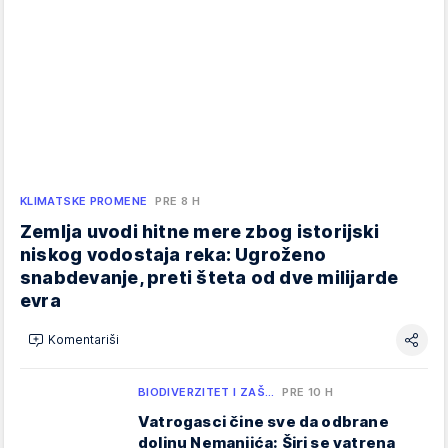
KLIMATSKE PROMENE
PRE 8 H
Zemlja uvodi hitne mere zbog istorijski
niskog vodostaja reka: Ugroženo
snabdevanje, preti šteta od dve milijarde
evra
Komentariši
BIODIVERZITET I ZAŠ…
PRE 10 H
Vatrogasci čine sve da odbrane
dolinu Nemanjića: Širi se vatrena