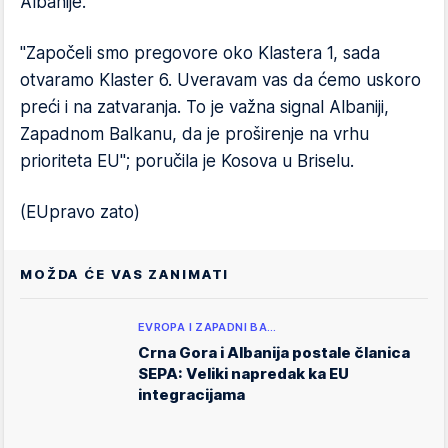
Albanije.
"Započeli smo pregovore oko Klastera 1, sada
otvaramo Klaster 6. Uveravam vas da ćemo uskoro
preći i na zatvaranja. To je važna signal Albaniji,
Zapadnom Balkanu, da je proširenje na vrhu
prioriteta EU"; poručila je Kosova u Briselu.
(EUpravo zato)
MOŽDA ĆE VAS ZANIMATI
EVROPA I ZAPADNI BA…
Crna Gora i Albanija postale članica
SEPA: Veliki napredak ka EU
integracijama