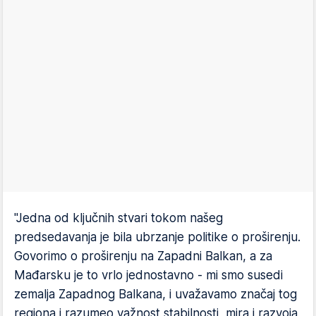
"Jedna od ključnih stvari tokom našeg
predsedavanja je bila ubrzanje politike o proširenju.
Govorimo o proširenju na Zapadni Balkan, a za
Mađarsku je to vrlo jednostavno - mi smo susedi
zemalja Zapadnog Balkana, i uvažavamo značaj tog
regiona i razumeo važnost stabilnosti, mira i razvoja