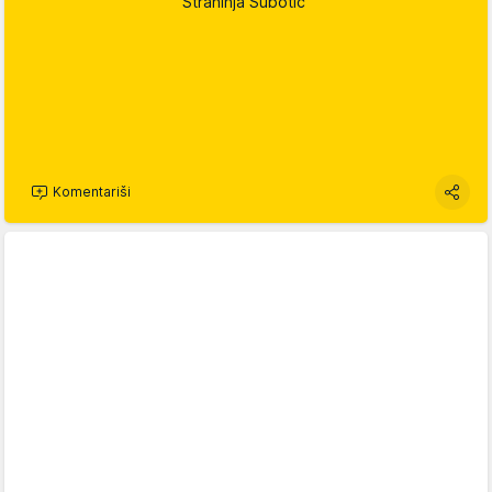
Strahinja Subotić
Komentariši