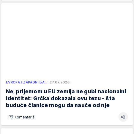
EVROPA I ZAPADNI BA…
27.07.2026.
Ne, prijemom u EU zemlja ne gubi nacionalni
identitet: Grčka dokazala ovu tezu - šta
buduće članice mogu da nauče od nje
Komentariši