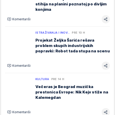
stihija na planini poznatoj po divljim
konjima
Komentariši
ISTRAŽIVANJA I INOV…
PRE 10 H
Projekat Željka Šarića rešava
problem skupih industrijskih
popravki: Robot tada stupa na scenu
Komentariši
KULTURA
PRE 14 H
Večeras je Beograd muzička
prestonica Evrope: Nik Kejv stiže na
Kalemegdan
Komentariši