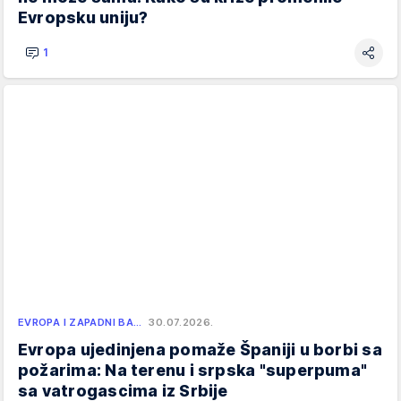
Evropsku uniju?
1
EVROPA I ZAPADNI BA…
30.07.2026.
Evropa ujedinjena pomaže Španiji u borbi sa
požarima: Na terenu i srpska "superpuma"
sa vatrogascima iz Srbije