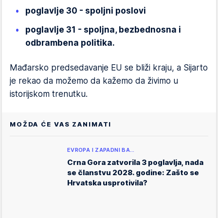
poglavlje 30 - spoljni poslovi
poglavlje 31 - spoljna, bezbednosna i
odbrambena politika.
Mađarsko predsedavanje EU se bliži kraju, a Sijarto
je rekao da možemo da kažemo da živimo u
istorijskom trenutku.
MOŽDA ĆE VAS ZANIMATI
EVROPA I ZAPADNI BA…
Crna Gora zatvorila 3 poglavlja, nada
se članstvu 2028. godine: Zašto se
Hrvatska usprotivila?