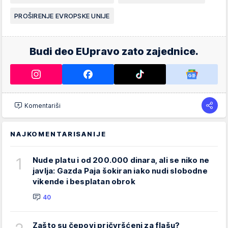
PROŠIRENJE EVROPSKE UNIJE
Budi deo EUpravo zato zajednice.
Komentariši
NAJKOMENTARISANIJE
1
Nude platu i od 200.000 dinara, ali se niko ne
javlja: Gazda Paja šokiran iako nudi slobodne
vikende i besplatan obrok
40
Zašto su čepovi pričvršćeni za flašu?