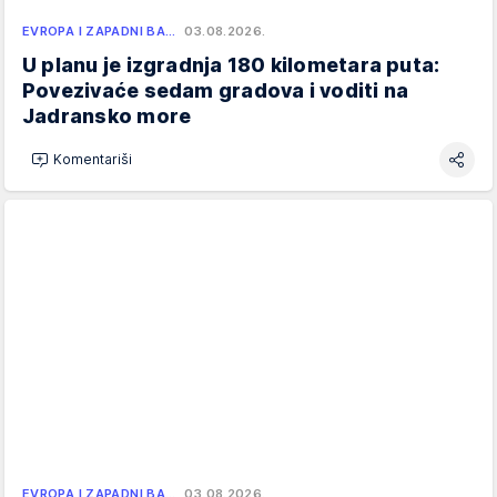
EVROPA I ZAPADNI BA…
03.08.2026.
U planu je izgradnja 180 kilometara puta:
Povezivaće sedam gradova i voditi na
Jadransko more
Komentariši
EVROPA I ZAPADNI BA…
03.08.2026.