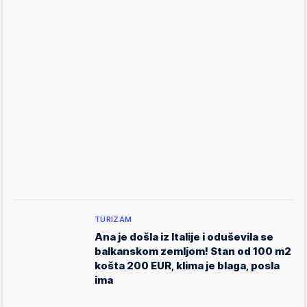
TURIZAM
Ana je došla iz Italije i oduševila se
balkanskom zemljom! Stan od 100 m2
košta 200 EUR, klima je blaga, posla
ima