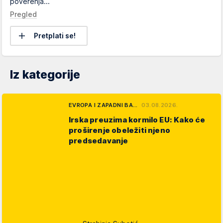
poverenja...
Pregled
Pretplati se!
Iz kategorije
EVROPA I ZAPADNI BA…
03.08.2026.
Irska preuzima kormilo EU: Kako će
proširenje obeležiti njeno
predsedavanje