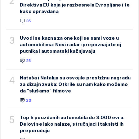
2
Direktiva EU koja je razbesnela Evropljane i te
kako opravdana
35
3
Uvodi se kazna za one koji se sami voze u
automobilima: Novi radari prepoznaju broj
putnika i automatski kažnjavaju
25
4
Nataša i Natalija su osvojile prestižnu nagradu
za dizajn zvuka: Otkrile su nam kako možemo
da "slušamo" filmove
23
5
Top 5 pouzdanih automobila do 3.000 evra:
Delovi se lako nalaze, stručnjaci i taksisti ih
preporučuju