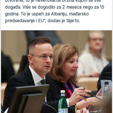
otvorene, to je neverovatna brzina kojom se sve
događa. Više se dogodilo za 2 meseca nego za 15
godina. To je uspeh za Albaniju, mađarsko
predsedavanje i EU", dodao je Sijarto.