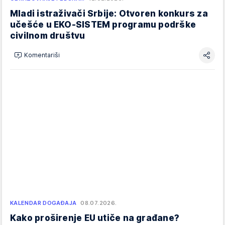
Mladi istraživači Srbije: Otvoren konkurs za
učešće u EKO-SISTEM programu podrške
civilnom društvu
Komentariši
KALENDAR DOGAĐAJA
08.07.2026.
Kako proširenje EU utiče na građane?