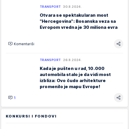
TRANSPORT
30.8.2024.
Otvara se spektakularan most
"Hercegovina": Bosanska veza sa
Evropom vredna je 30 miliona evra
Komentariši
TRANSPORT
26.8.2024.
Kada je pušten u rad, 10.000
automobila stalo je da vidi most
izbliza: Ovo čudo arhitekture
promenilo je mapu Evrope!
1
KONKURSI I FONDOVI