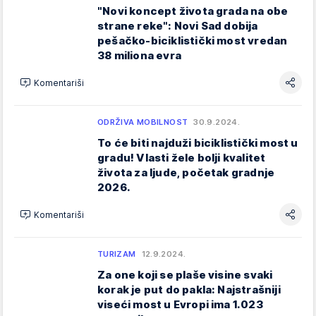
"Novi koncept života grada na obe
strane reke": Novi Sad dobija
pešačko-biciklistički most vredan
38 miliona evra
Komentariši
ODRŽIVA MOBILNOST
30.9.2024.
To će biti najduži biciklistički most u
gradu! Vlasti žele bolji kvalitet
života za ljude, početak gradnje
2026.
Komentariši
TURIZAM
12.9.2024.
Za one koji se plaše visine svaki
korak je put do pakla: Najstrašniji
viseći most u Evropi ima 1.023