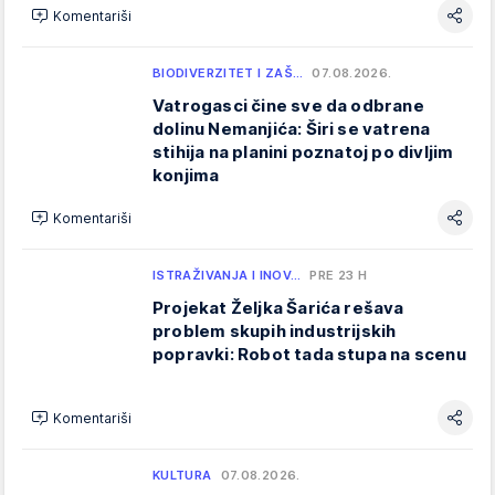
Komentariši
BIODIVERZITET I ZAŠ…
07.08.2026.
Vatrogasci čine sve da odbrane
dolinu Nemanjića: Širi se vatrena
stihija na planini poznatoj po divljim
konjima
Komentariši
ISTRAŽIVANJA I INOV…
PRE 23 H
Projekat Željka Šarića rešava
problem skupih industrijskih
popravki: Robot tada stupa na scenu
Komentariši
KULTURA
07.08.2026.