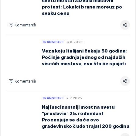
svetu mosta izazvala masovni
protest: Lokalci brane moreuz po
svaku cenu
Komentariši
TRANSPORT
6.8.2025.
Veza koju Italijani čekaju 50 godina:
Počinje gradnja jednog od najdužih
visećih mostova, evo šta će spajati
Komentariši
TRANSPORT
2.7.2025.
Najfascinantniji most na svetu
"proslavio" 25. rođendan!
Procenjuje se da će ovo
građevinsko čudo trajati 200 godina