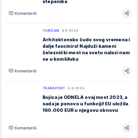
stepenika
Komentariši
TURIZAM
8.9.2024.
Arhitektonsko čudo svog vremena i
dalje fascinira! Najduži kameni
železnički most na svetu nalazi nam
se u komšiluku
Komentariši
TRANSPORT
4.9.2024.
Bujica je ODNELA ovaj most 2023, a
sada je ponovo u funkciji! EU uložila
160.000 EUR u njegovu obnovu
Komentariši