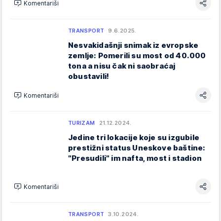
Komentariši
TRANSPORT
9.6.2025.
Nesvakidašnji snimak iz evropske
zemlje: Pomerili su most od 40.000
tona a nisu čak ni saobraćaj
obustavili!
Komentariši
TURIZAM
21.12.2024.
Jedine tri lokacije koje su izgubile
prestižni status Uneskove baštine:
"Presudili" im nafta, most i stadion
Komentariši
TRANSPORT
3.10.2024.