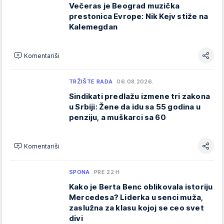
Večeras je Beograd muzička
prestonica Evrope: Nik Kejv stiže na
Kalemegdan
Komentariši
TRŽIŠTE RADA
06.08.2026.
Sindikati predlažu izmene tri zakona
u Srbiji: Žene da idu sa 55 godina u
penziju, a muškarci sa 60
Komentariši
SPONA
PRE 22 H
Kako je Berta Benc oblikovala istoriju
Mercedesa? Liderka u senci muža,
zaslužna za klasu kojoj se ceo svet
divi