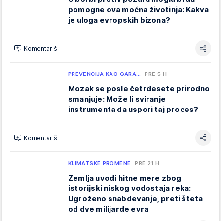
pomogne ova moćna životinja: Kakva
je uloga evropskih bizona?
Komentariši
PREVENCIJA KAO GARA…
PRE 5 H
Mozak se posle četrdesete prirodno
smanjuje: Može li sviranje
instrumenta da uspori taj proces?
Komentariši
KLIMATSKE PROMENE
PRE 21 H
Zemlja uvodi hitne mere zbog
istorijski niskog vodostaja reka:
Ugroženo snabdevanje, preti šteta
od dve milijarde evra