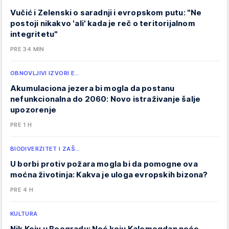
Vučić i Zelenski o saradnji i evropskom putu: "Ne
postoji nikakvo 'ali' kada je reč o teritorijalnom
integritetu"
PRE 34 MIN
OBNOVLJIVI IZVORI E…
Akumulaciona jezera bi mogla da postanu
nefunkcionalna do 2060: Novo istraživanje šalje
upozorenje
PRE 1 H
BIODIVERZITET I ZAŠ…
U borbi protiv požara mogla bi da pomogne ova
moćna životinja: Kakva je uloga evropskih bizona?
PRE 4 H
KULTURA
Nik Kejv u Beogradu: Noć koju Kalemegdan neće