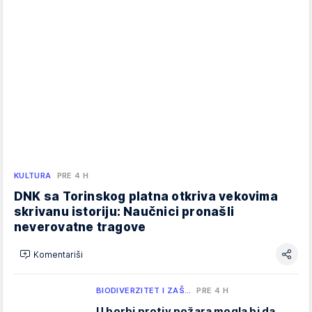
KULTURA
PRE 4 H
DNK sa Torinskog platna otkriva vekovima
skrivanu istoriju: Naučnici pronašli
neverovatne tragove
Komentariši
BIODIVERZITET I ZAŠ…
PRE 4 H
U borbi protiv požara mogla bi da