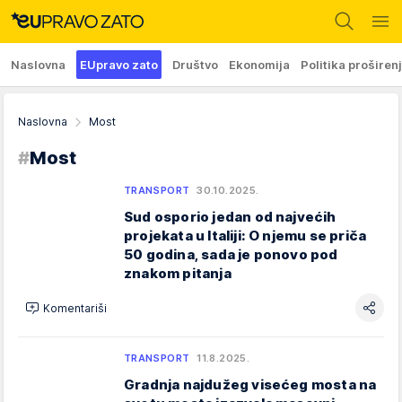
Naslovna
EUpravo zato
Društvo
Ekonomija
Politika proširen
Naslovna
Most
#
Most
TRANSPORT
30.10.2025.
Sud osporio jedan od najvećih
projekata u Italiji: O njemu se priča
50 godina, sada je ponovo pod
znakom pitanja
Komentariši
TRANSPORT
11.8.2025.
Gradnja najdužeg visećeg mosta na