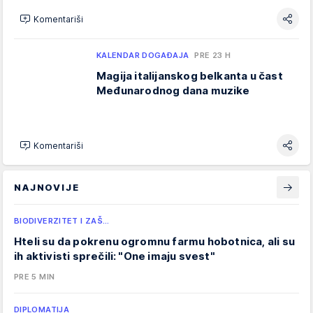
Komentariši
KALENDAR DOGAĐAJA
PRE 23 H
Magija italijanskog belkanta u čast
Međunarodnog dana muzike
Komentariši
NAJNOVIJE
BIODIVERZITET I ZAŠ…
Hteli su da pokrenu ogromnu farmu hobotnica, ali su
ih aktivisti sprečili: "One imaju svest"
PRE 5 MIN
DIPLOMATIJA