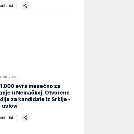
ntariši
4.08.2026.
 1.000 evra mesečno za
anje u Nemačkoj: Otvorene
dije za kandidate iz Srbije -
 uslovi
ntariši