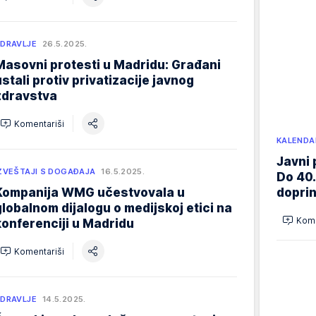
DRAVLJE
26.5.2025.
Masovni protesti u Madridu: Građani
ustali protiv privatizacije javnog
zdravstva
Komentariši
KALENDA
Javni 
ZVEŠTAJI S DOGAĐAJA
16.5.2025.
Do 40.
Kompanija WMG učestvovala u
doprin
globalnom dijalogu o medijskoj etici na
Kome
konferenciji u Madridu
Komentariši
DRAVLJE
14.5.2025.