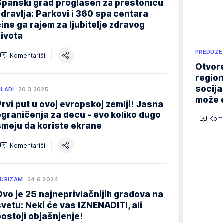
Španski grad proglašen za prestonicu
zdravlja: Parkovi i 360 spa centara
čine ga rajem za ljubitelje zdravog
života
PREDUZE
Komentariši
Otvore
region
socija
LADI
20.3.2025.
može d
Prvi put u ovoj evropskoj zemlji! Jasna
ograničenja za decu - evo koliko dugo
Kome
smeju da koriste ekrane
Komentariši
URIZAM
24.6.2024.
Ovo je 25 najneprivlačnijih gradova na
svetu: Neki će vas IZNENADITI, ali
postoji objašnjenje!