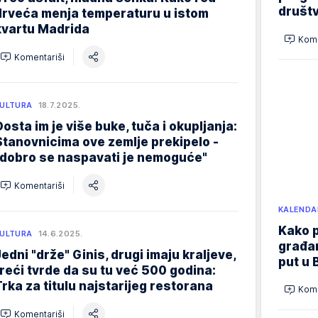
društ
drveća menja temperaturu u istom
kvartu Madrida
Kome
Komentariši
ULTURA
18.7.2025.
Dosta im je više buke, tuča i okupljanja:
Stanovnicima ove zemlje prekipelo -
"dobro se naspavati je nemoguće"
Komentariši
KALENDA
Kako p
ULTURA
14.6.2025.
građan
Jedni "drže" Ginis, drugi imaju kraljeve,
put u 
treći tvrde da su tu već 500 godina:
Trka za titulu najstarijeg restorana
Kome
Komentariši