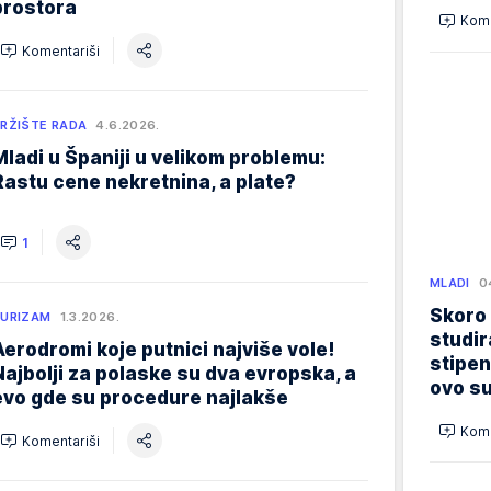
prostora
Kome
Komentariši
RŽIŠTE RADA
4.6.2026.
Mladi u Španiji u velikom problemu:
Rastu cene nekretnina, a plate?
1
MLADI
0
Skoro
URIZAM
1.3.2026.
studir
Aerodromi koje putnici najviše vole!
stipen
Najbolji za polaske su dva evropska, a
ovo su
evo gde su procedure najlakše
Kome
Komentariši