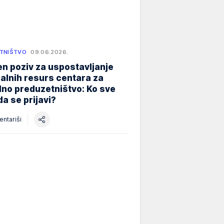
TNIŠTVO
09.06.2026.
n poziv za uspostavljanje
alnih resurs centara za
lno preduzetništvo: Ko sve
a se prijavi?
ntariši