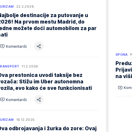
URIZAM
22.2.2026.
Najbolje destinacije za putovanje u
2026! Na prvom mestu Madrid, do
jedne možete doći automobilom za par
sati
Komentariši
SPONA
Preduz
TRANSPORT
11.2.2026.
Prijav
Ova prestonica uvodi taksije bez
na viš
vozača: Stižu im Uber autonomna
vozila, evo kako će sve funkcionisati
Kome
Komentariši
URIZAM
16.12.2025.
Dva odbrojavanja i žurka do zore: Ovaj