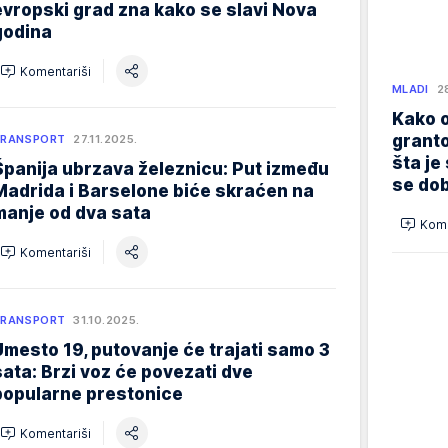
evropski grad zna kako se slavi Nova
godina
Komentariši
MLADI
2
Kako o
granto
TRANSPORT
27.11.2025.
šta je
Španija ubrzava železnicu: Put između
se dob
Madrida i Barselone biće skraćen na
manje od dva sata
Kome
Komentariši
TRANSPORT
31.10.2025.
Umesto 19, putovanje će trajati samo 3
sata: Brzi voz će povezati dve
popularne prestonice
Komentariši