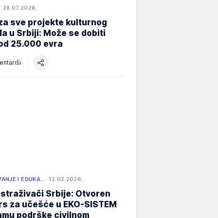
28.07.2026.
za sve projekte kulturnog
a u Srbiji: Može se dobiti
od 25.000 evra
ntariši
ANJE I EDUKA…
12.02.2026.
istraživači Srbije: Otvoren
rs za učešće u EKO-SISTEM
amu podrške civilnom