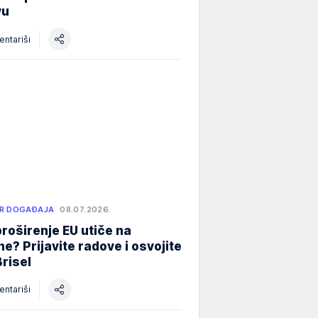
vu
ntariši
R DOGAĐAJA
08.07.2026.
roširenje EU utiče na
e? Prijavite radove i osvojite
Brisel
ntariši