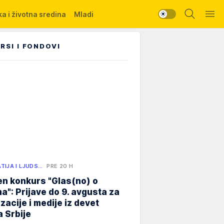
a i životna sredina
Mladi
RSI I FONDOVI
TIJA I LJUDS…
PRE 20 H
n konkurs "Glas(no) o
a": Prijave do 9. avgusta za
zacije i medije iz devet
 Srbije