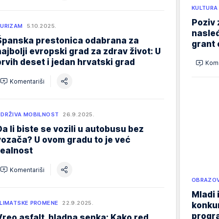
KULTURA
Poziv 
URIZAM
5.10.2025.
nasleđ
Španska prestonica odabrana za
grant 
najbolji evropski grad za zdrav život: U
prvih deset i jedan hrvatski grad
Kome
Komentariši
DRŽIVA MOBILNOST
26.9.2025.
Da li biste se vozili u autobusu bez
vozača? U ovom gradu to je već
realnost
Komentariši
OBRAZOV
Mladi 
LIMATSKE PROMENE
22.9.2025.
konku
progr
Vreo asfalt, hladna senka: Kako red