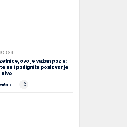
PRE 20 H
etnice, ovo je važan poziv:
ite se i podignite poslovanje
i nivo
ntariši