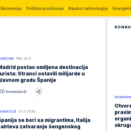
Ekonomija
Politika proširenja
Nauka i tehnologija
Energetik
KONKU
URIZAM
PRE 23 H
Madrid postao omiljena destinacija
turista: Stranci ostavili milijarde u
glavnom gradu Španije
Komentariši
DEMOKRA
Otvore
pravim
IGRACIJE
31.7.2026.
organi
Španija se bori sa migrantima, Italija
okruga
zahteva zatvaranje šengenskog