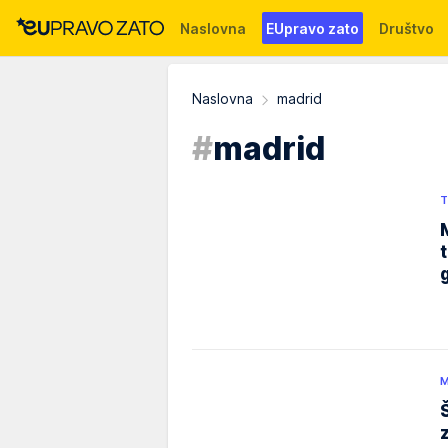
Naslovna
EUpravo zato
Društvo
Događaji
News
WMG fondacija
Naslovna
madrid
#
madrid
T
M