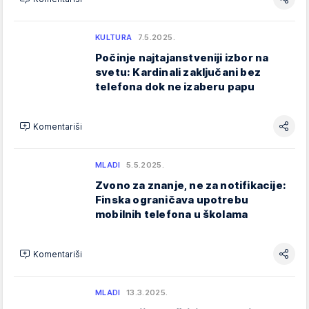
KULTURA
7.5.2025.
Počinje najtajanstveniji izbor na
svetu: Kardinali zaključani bez
telefona dok ne izaberu papu
Komentariši
MLADI
5.5.2025.
Zvono za znanje, ne za notifikacije:
Finska ograničava upotrebu
mobilnih telefona u školama
Komentariši
MLADI
13.3.2025.