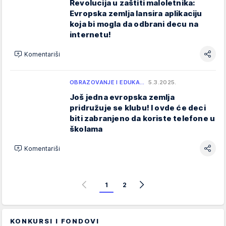
Revolucija u zaštiti maloletnika:
Evropska zemlja lansira aplikaciju
koja bi mogla da odbrani decu na
internetu!
Komentariši
OBRAZOVANJE I EDUKA…
5.3.2025.
Još jedna evropska zemlja
pridružuje se klubu! I ovde će deci
biti zabranjeno da koriste telefone u
školama
Komentariši
1
2
KONKURSI I FONDOVI