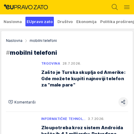
Naslovna
EUpravo zato
Društvo
Ekonomija
Politika proširen
Naslovna
mobilni telefoni
#
mobilni telefoni
TRGOVINA
28.7.2026.
Zašto je Turska skuplja od Amerike:
Gde možete kupiti najnoviji telefon
za "male pare"
Komentariši
INFORMATIČKE TEHNOL…
3.7.2026.
Zloupotreba kroz sistem Androida
košta ih 4,1 milijardu: Potvrđena