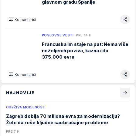
glavnom gradu Španije
Komentariši
POSLOVNE VESTI
PRE 14 H
Francuska im staje na put: Nema više
neželjenih poziva, kazna i do
375.000 evra
Komentariši
NAJNOVIJE
ODRŽIVA MOBILNOST
Zagreb dobija 70 miliona evra za modernizaciju?
Žele da reše ključne saobraćajne probleme
PRE 7 H