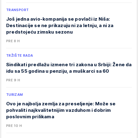
TRANSPORT
Još jedna avio-kompanija se povlači iz Niša:
Destinacije se ne prikazuju ni za letnju, a ni za
predstojeću zimsku sezonu
PRE 8 H
TRŽIŠTE RADA
Sindikati predlažu izmene tri zakona u Srbiji: Žene da
idu sa 55 godina u penziju, a muškarci sa 60
PRE 9 H
TURIZAM
Ovo je najbolja zemlja za preseljenje: Može se
pohvaliti najkvalitetnijim vazduhom i dobrim
poslovnim prilikama
PRE 10 H