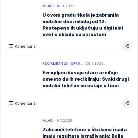
MLADI
16.9.2025.
U ovom gradu škola je zabranila
mobilne deci mlađoj od 12:
Postepeno ih uključuju u digitalni
svet u skladu sa uzrastom
Komentariši
RECIKLIRANJE I UPRA…
28.7.2025.
Evropljani čuvaju stare uređaje
umesto da ih recikliraju: Svaki drugi
mobilni telefon im ostaje u fioci
Komentariši
MLADI
9.7.2025.
Zabranili telefone u školama i sada
imaju rezultate istraživanja: Bolja