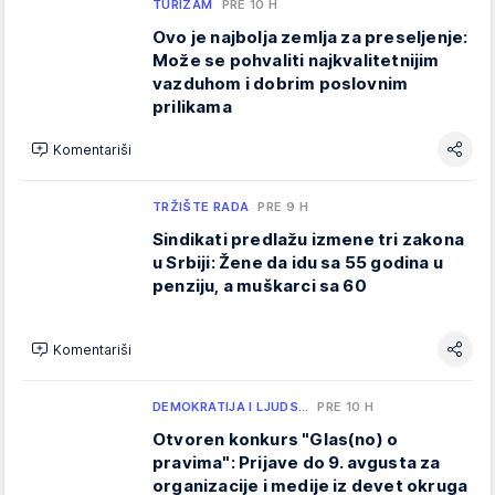
TURIZAM
PRE 10 H
Ovo je najbolja zemlja za preseljenje:
Može se pohvaliti najkvalitetnijim
vazduhom i dobrim poslovnim
prilikama
Komentariši
TRŽIŠTE RADA
PRE 9 H
Sindikati predlažu izmene tri zakona
u Srbiji: Žene da idu sa 55 godina u
penziju, a muškarci sa 60
Komentariši
DEMOKRATIJA I LJUDS…
PRE 10 H
Otvoren konkurs "Glas(no) o
pravima": Prijave do 9. avgusta za
organizacije i medije iz devet okruga