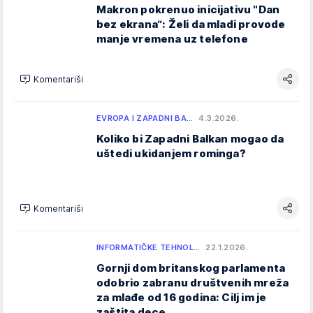
Makron pokrenuo inicijativu "Dan
bez ekrana“: Želi da mladi provode
manje vremena uz telefone
Komentariši
EVROPA I ZAPADNI BA…
4.3.2026.
Koliko bi Zapadni Balkan mogao da
uštedi ukidanjem rominga?
Komentariši
INFORMATIČKE TEHNOL…
22.1.2026.
Gornji dom britanskog parlamenta
odobrio zabranu društvenih mreža
za mlađe od 16 godina: Cilj im je
zaštita dece