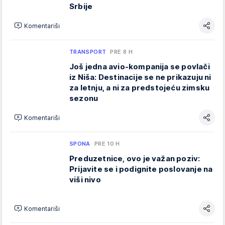
Srbije
Komentariši
TRANSPORT
PRE 8 H
Još jedna avio-kompanija se povlači
iz Niša: Destinacije se ne prikazuju ni
za letnju, a ni za predstojeću zimsku
sezonu
Komentariši
SPONA
PRE 10 H
Preduzetnice, ovo je važan poziv:
Prijavite se i podignite poslovanje na
viši nivo
Komentariši