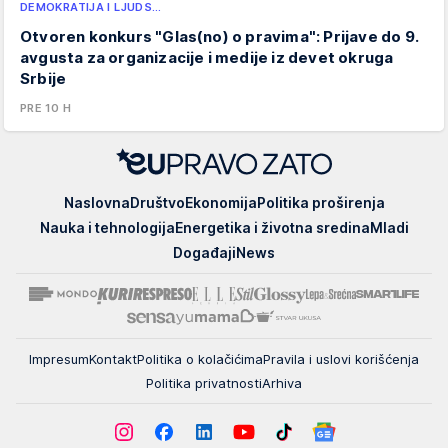
DEMOKRATIJA I LJUDS…
Otvoren konkurs "Glas(no) o pravima": Prijave do 9.
avgusta za organizacije i medije iz devet okruga
Srbije
PRE 10 H
EUpravo
Naslovna
Društvo
Ekonomija
Politika proširenja
zato
Nauka i tehnologija
Energetika i životna sredina
Mladi
Događaji
News
Impresum
Kontakt
Politika o kolačićima
Pravila i uslovi korišćenja
Politika privatnosti
Arhiva