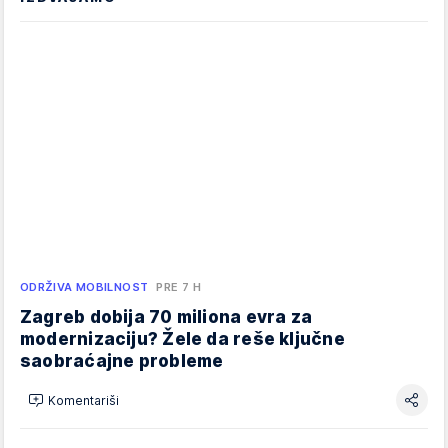
ODRŽIVA MOBILNOST
PRE 7 H
Zagreb dobija 70 miliona evra za
modernizaciju? Žele da reše ključne
saobraćajne probleme
Komentariši