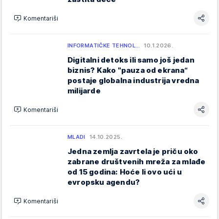
Komentariši
INFORMATIČKE TEHNOL…
10.1.2026.
Digitalni detoks ili samo još jedan
biznis? Kako "pauza od ekrana“
postaje globalna industrija vredna
milijarde
Komentariši
MLADI
14.10.2025.
Jedna zemlja zavrtela je priču oko
zabrane društvenih mreža za mlađe
od 15 godina: Hoće li ovo ući u
evropsku agendu?
Komentariši