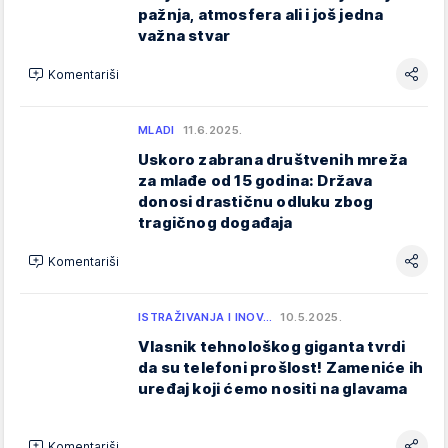
pažnja, atmosfera ali i još jedna
važna stvar
Komentariši
MLADI
11.6.2025.
Uskoro zabrana društvenih mreža
za mlađe od 15 godina: Država
donosi drastičnu odluku zbog
tragičnog događaja
Komentariši
ISTRAŽIVANJA I INOV…
10.5.2025.
Vlasnik tehnološkog giganta tvrdi
da su telefoni prošlost! Zameniće ih
uređaj koji ćemo nositi na glavama
Komentariši