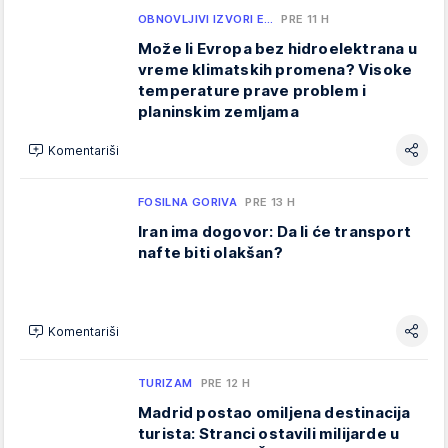
OBNOVLJIVI IZVORI E…
PRE 11 H
Može li Evropa bez hidroelektrana u
vreme klimatskih promena? Visoke
temperature prave problem i
planinskim zemljama
Komentariši
FOSILNA GORIVA
PRE 13 H
Iran ima dogovor: Da li će transport
nafte biti olakšan?
Komentariši
TURIZAM
PRE 12 H
Madrid postao omiljena destinacija
turista: Stranci ostavili milijarde u