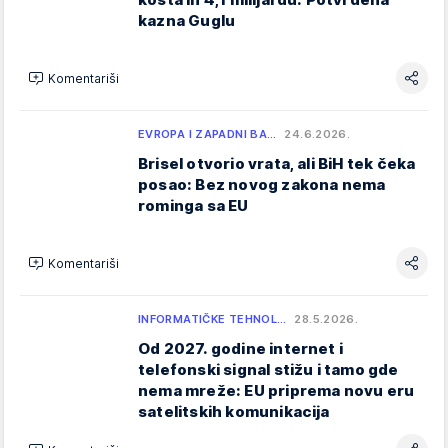
kazna Guglu
Komentariši
EVROPA I ZAPADNI BA…
24.6.2026.
Brisel otvorio vrata, ali BiH tek čeka
posao: Bez novog zakona nema
rominga sa EU
Komentariši
INFORMATIČKE TEHNOL…
28.5.2026.
Od 2027. godine internet i
telefonski signal stižu i tamo gde
nema mreže: EU priprema novu eru
satelitskih komunikacija