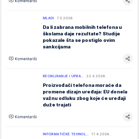
Komentariši
MLADI
7.5.2026.
Da li zabrana mobilnih telefona u
školama daje rezultate? Studije
pokazale šta se postiglo ovim
sankcijama
Komentariši
RECIKLIRANJE I UPRA…
22.4.2026.
Proizvođači telefona moraće da
promene dizajn uređaja: EU donela
važnu odluku zbog koje će uređaji
duže trajati
Komentariši
INFORMATIČKE TEHNOL…
17.4.2026.