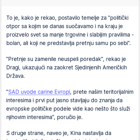
To je, kako je rekao, postavilo temelje za "politički
otpor sa kojim se danas suočavamo i na kraju je
proizvelo svet sa manje trgovine i slabijim pravilima -
bolan, ali koji ne predstavlja pretnju samu po sebi".
"Pretnje su zamenile neuspeli poredak", rekao je
Dragi, ukazujući na zaokret Sjedinjenih Američkih
Država.
"
SAD uvode carine Evropi
, prete našim teritorijalnim
interesima i prvi put jasno stavljaju do znanja da
evropske političke podele vide kao nešto što služi
njihovim interesima", poručio je.
S druge strane, naveo je, Kina nastavlja da