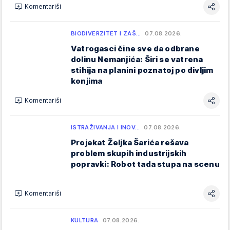
Komentariši
BIODIVERZITET I ZAŠ…
07.08.2026.
Vatrogasci čine sve da odbrane
dolinu Nemanjića: Širi se vatrena
stihija na planini poznatoj po divljim
konjima
Komentariši
ISTRAŽIVANJA I INOV…
07.08.2026.
Projekat Željka Šarića rešava
problem skupih industrijskih
popravki: Robot tada stupa na scenu
Komentariši
KULTURA
07.08.2026.