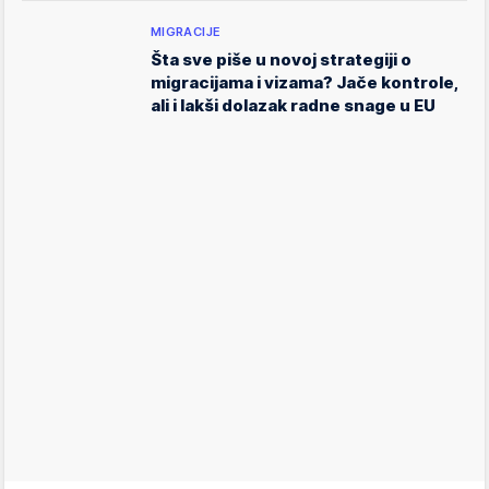
MIGRACIJE
Šta sve piše u novoj strategiji o
migracijama i vizama? Jače kontrole,
ali i lakši dolazak radne snage u EU