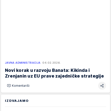
JAVNA ADMINISTRACIJA
04.02.2026.
Novi korak u razvoju Banata: Kikinda i
Zrenjanin uz EU prave zajedničke strategije
Komentariši
IZDVAJAMO