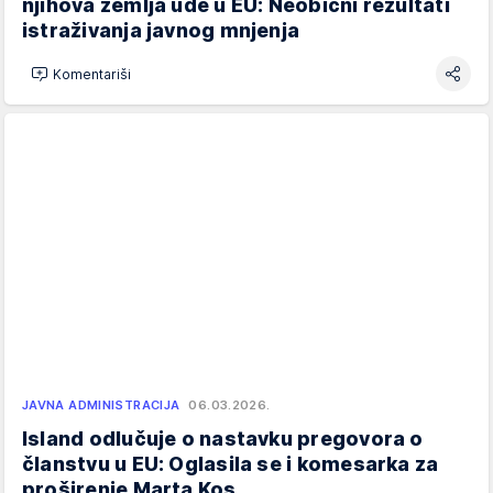
njihova zemlja uđe u EU: Neobični rezultati
istraživanja javnog mnjenja
Komentariši
JAVNA ADMINISTRACIJA
06.03.2026.
Island odlučuje o nastavku pregovora o
članstvu u EU: Oglasila se i komesarka za
proširenje Marta Kos