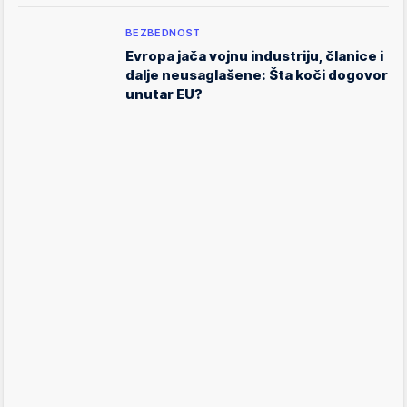
BEZBEDNOST
Evropa jača vojnu industriju, članice i
dalje neusaglašene: Šta koči dogovor
unutar EU?