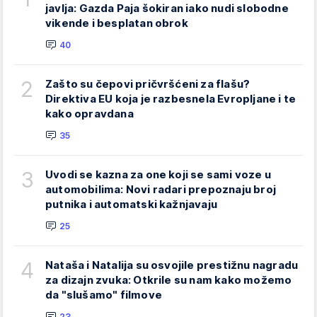
javlja: Gazda Paja šokiran iako nudi slobodne
vikende i besplatan obrok
40
2
Zašto su čepovi pričvršćeni za flašu?
Direktiva EU koja je razbesnela Evropljane i te
kako opravdana
35
3
Uvodi se kazna za one koji se sami voze u
automobilima: Novi radari prepoznaju broj
putnika i automatski kažnjavaju
25
4
Nataša i Natalija su osvojile prestižnu nagradu
za dizajn zvuka: Otkrile su nam kako možemo
da "slušamo" filmove
23