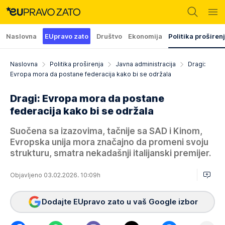
Naslovna
EUpravo zato
Društvo
Ekonomija
Politika proširen
Naslovna
Politika proširenja
Javna administracija
Dragi:
Evropa mora da postane federacija kako bi se održala
Dragi: Evropa mora da postane
federacija kako bi se održala
Suočena sa izazovima, tačnije sa SAD i Kinom,
Evropska unija mora značajno da promeni svoju
strukturu, smatra nekadašnji italijanski premijer.
Objavljeno 03.02.2026. 10:09h
Dodajte EUpravo zato u vaš Google izbor