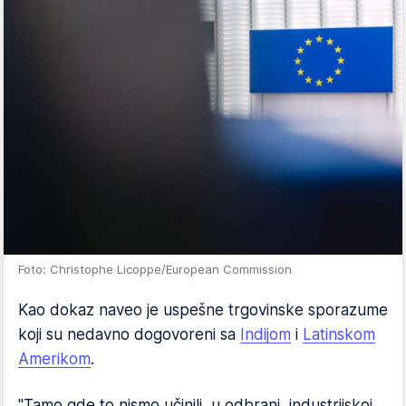
Foto: Christophe Licoppe/European Commission
Kao dokaz naveo je uspešne trgovinske sporazume
koji su nedavno dogovoreni sa
Indijom
i
Latinskom
Amerikom
.
"Tamo gde to nismo učinili, u odbrani, industrijskoj