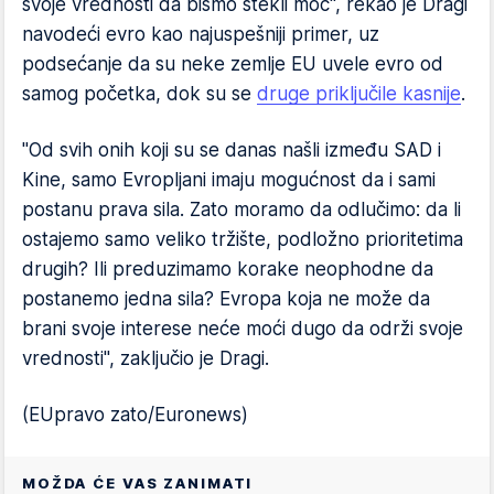
svoje vrednosti da bismo stekli moć", rekao je Dragi
navodeći evro kao najuspešniji primer, uz
podsećanje da su neke zemlje EU uvele evro od
samog početka, dok su se
druge priključile kasnije
.
"Od svih onih koji su se danas našli između SAD i
Kine, samo Evropljani imaju mogućnost da i sami
postanu prava sila. Zato moramo da odlučimo: da li
ostajemo samo veliko tržište, podložno prioritetima
drugih? Ili preduzimamo korake neophodne da
postanemo jedna sila? Evropa koja ne može da
brani svoje interese neće moći dugo da održi svoje
vrednosti", zaključio je Dragi.
(EUpravo zato/Euronews)
MOŽDA ĆE VAS ZANIMATI