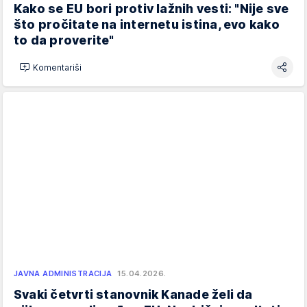
Kako se EU bori protiv lažnih vesti: "Nije sve
što pročitate na internetu istina, evo kako
to da proverite"
Komentariši
JAVNA ADMINISTRACIJA
15.04.2026.
Svaki četvrti stanovnik Kanade želi da