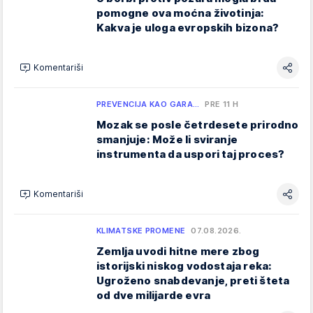
pomogne ova moćna životinja:
Kakva je uloga evropskih bizona?
Komentariši
PREVENCIJA KAO GARA…
PRE 11 H
Mozak se posle četrdesete prirodno
smanjuje: Može li sviranje
instrumenta da uspori taj proces?
Komentariši
KLIMATSKE PROMENE
07.08.2026.
Zemlja uvodi hitne mere zbog
istorijski niskog vodostaja reka:
Ugroženo snabdevanje, preti šteta
od dve milijarde evra