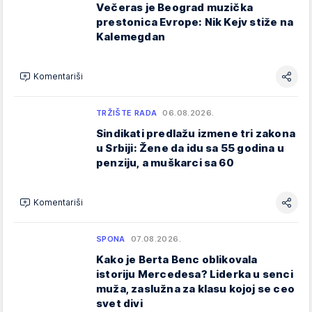
Večeras je Beograd muzička
prestonica Evrope: Nik Kejv stiže na
Kalemegdan
Komentariši
TRŽIŠTE RADA
06.08.2026.
Sindikati predlažu izmene tri zakona
u Srbiji: Žene da idu sa 55 godina u
penziju, a muškarci sa 60
Komentariši
SPONA
07.08.2026.
Kako je Berta Benc oblikovala
istoriju Mercedesa? Liderka u senci
muža, zaslužna za klasu kojoj se ceo
svet divi