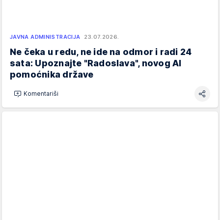
JAVNA ADMINISTRACIJA
23.07.2026.
Ne čeka u redu, ne ide na odmor i radi 24
sata: Upoznajte "Radoslava", novog AI
pomoćnika države
Komentariši