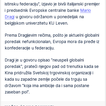
istinsku federaciju", izjavio je bivši italijanski premijer
i predsednik Evropske centralne banke
Mario
Dragi
u govoru održanom u ponedeljak na
belgijskom univerzitetu KU Leven.
Prema Dragiјevim rečima, pošto je aktuelni globalni
poredak nefunkcionalan, Evropa mora da pređe iz
konfederacije u federaciju.
Dragi je u govoru opisao "neuspeli globalni
poredak", prateći njegov pad od trenutka kada se
Kina pridružila Svetskoj trgovinskoj organizaciji i
kada su zapadne zemlje počele da trguju sa
državom "koja ima ambicije da i sama postane
zaseban pol".