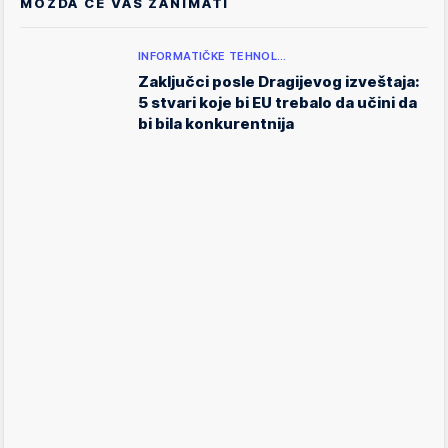
MOŽDA ĆE VAS ZANIMATI
INFORMATIČKE TEHNOL…
Zaključci posle Dragijevog izveštaja:
5 stvari koje bi EU trebalo da učini da
bi bila konkurentnija