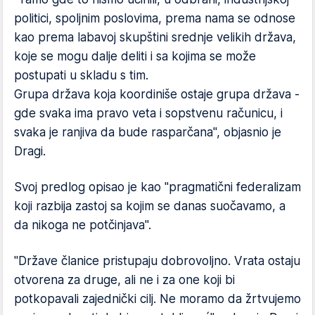
politici, spoljnim poslovima, prema nama se odnose
kao prema labavoj skupštini srednje velikih država,
koje se mogu dalje deliti i sa kojima se može
postupati u skladu s tim.
Grupa država koja koordiniše ostaje grupa država -
gde svaka ima pravo veta i sopstvenu računicu, i
svaka je ranjiva da bude rasparčana", objasnio je
Dragi.
Svoj predlog opisao je kao "pragmatični federalizam
koji razbija zastoj sa kojim se danas suočavamo, a
da nikoga ne potčinjava".
"Države članice pristupaju dobrovoljno. Vrata ostaju
otvorena za druge, ali ne i za one koji bi
potkopavali zajednički cilj. Ne moramo da žrtvujemo