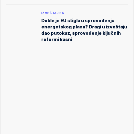
IZVEŠTAJ EK
Dokle je EU stigla u sprovođenju
energetskog plana? Dragi u izveštaju
dao putokaz, sprovođenje ključnih
reformi kasni