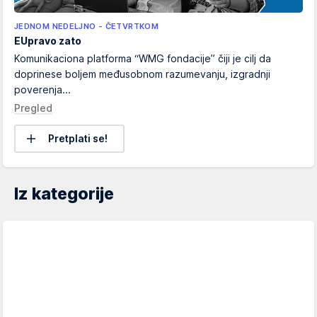
JEDNOM NEDELJNO - ČETVRTKOM
EUpravo zato
Komunikaciona platforma “WMG fondacije” čiji je cilj da
doprinese boljem međusobnom razumevanju, izgradnji
poverenja...
Pregled
Pretplati se!
Iz kategorije