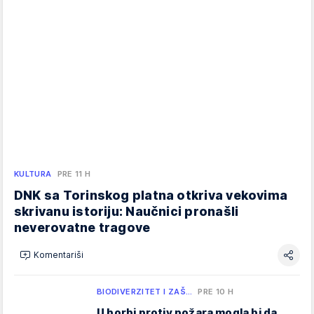
KULTURA
PRE 11 H
DNK sa Torinskog platna otkriva vekovima
skrivanu istoriju: Naučnici pronašli
neverovatne tragove
Komentariši
BIODIVERZITET I ZAŠ…
PRE 10 H
U borbi protiv požara mogla bi da