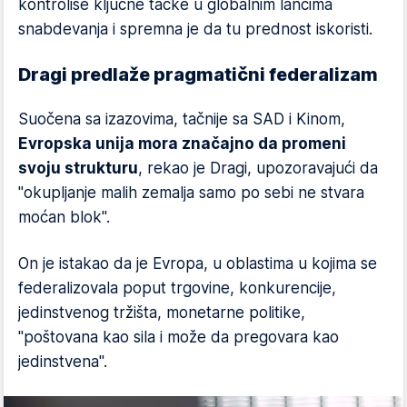
kontroliše ključne tačke u globalnim lancima
snabdevanja i spremna je da tu prednost iskoristi.
Dragi predlaže pragmatični federalizam
Suočena sa izazovima, tačnije sa SAD i Kinom,
Evropska unija mora značajno da promeni
svoju strukturu
, rekao je Dragi, upozoravajući da
"okupljanje malih zemalja samo po sebi ne stvara
moćan blok".
On je istakao da je Evropa, u oblastima u kojima se
federalizovala poput trgovine, konkurencije,
jedinstvenog tržišta, monetarne politike,
"poštovana kao sila i može da pregovara kao
jedinstvena".