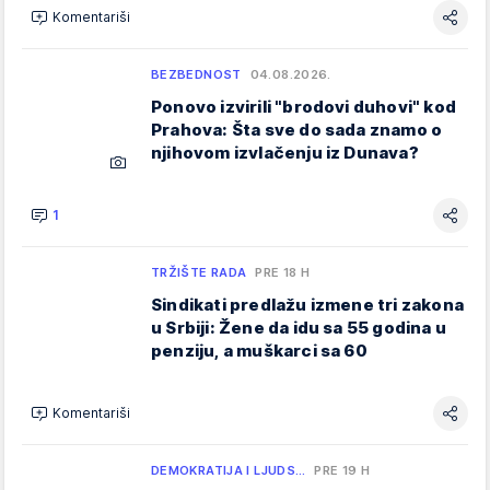
Komentariši
BEZBEDNOST
04.08.2026.
Ponovo izvirili "brodovi duhovi" kod
Prahova: Šta sve do sada znamo o
njihovom izvlačenju iz Dunava?
1
TRŽIŠTE RADA
PRE 18 H
Sindikati predlažu izmene tri zakona
u Srbiji: Žene da idu sa 55 godina u
penziju, a muškarci sa 60
Komentariši
DEMOKRATIJA I LJUDS…
PRE 19 H