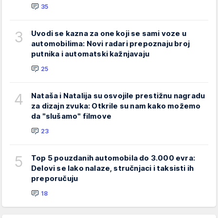
35
3
Uvodi se kazna za one koji se sami voze u
automobilima: Novi radari prepoznaju broj
putnika i automatski kažnjavaju
25
4
Nataša i Natalija su osvojile prestižnu nagradu
za dizajn zvuka: Otkrile su nam kako možemo
da "slušamo" filmove
23
5
Top 5 pouzdanih automobila do 3.000 evra:
Delovi se lako nalaze, stručnjaci i taksisti ih
preporučuju
18