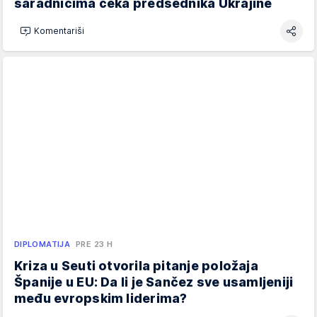
saradnicima čeka predsednika Ukrajine
Komentariši
DIPLOMATIJA
PRE 23 H
Kriza u Seuti otvorila pitanje položaja
Španije u EU: Da li je Sančez sve usamljeniji
među evropskim liderima?