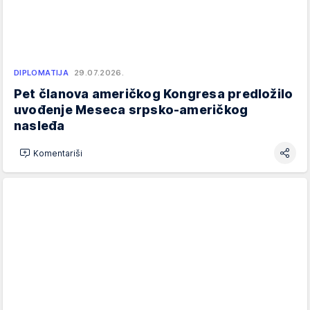
DIPLOMATIJA
29.07.2026.
Pet članova američkog Kongresa predložilo
uvođenje Meseca srpsko-američkog
nasleđa
Komentariši