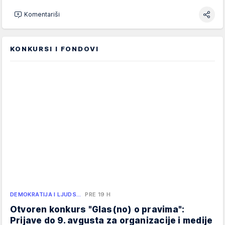
Komentariši
KONKURSI I FONDOVI
DEMOKRATIJA I LJUDS…
PRE 19 H
Otvoren konkurs "Glas(no) o pravima":
Prijave do 9. avgusta za organizacije i medije