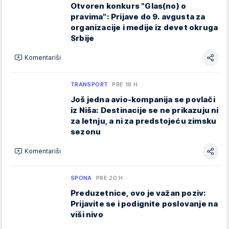
Otvoren konkurs "Glas(no) o
pravima": Prijave do 9. avgusta za
organizacije i medije iz devet okruga
Srbije
Komentariši
TRANSPORT
PRE 18 H
Još jedna avio-kompanija se povlači
iz Niša: Destinacije se ne prikazuju ni
za letnju, a ni za predstojeću zimsku
sezonu
Komentariši
SPONA
PRE 20 H
Preduzetnice, ovo je važan poziv:
Prijavite se i podignite poslovanje na
viši nivo