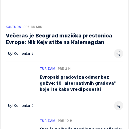
KULTURA
PRE 38 MIN
Večeras je Beograd muzička prestonica
Evrope: Nik Kejv stiže na Kalemegdan
Komentariši
TURIZAM
PRE 2 H
Evropski gradovi za odmor bez
gužve: 10 "alternativnih gradova"
koje i te kako vredi posetiti
Komentariši
TURIZAM
PRE 19 H