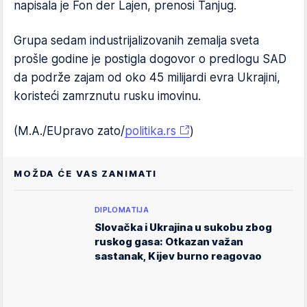
napisala je Fon der Lajen, prenosi Tanjug.
Grupa sedam industrijalizovanih zemalja sveta
prošle godine je postigla dogovor o predlogu SAD
da podrže zajam od oko 45 milijardi evra Ukrajini,
koristeći zamrznutu rusku imovinu.
(M.A./EUpravo zato/
politika.rs
)
MOŽDA ĆE VAS ZANIMATI
DIPLOMATIJA
Slovačka i Ukrajina u sukobu zbog
ruskog gasa: Otkazan važan
sastanak, Kijev burno reagovao