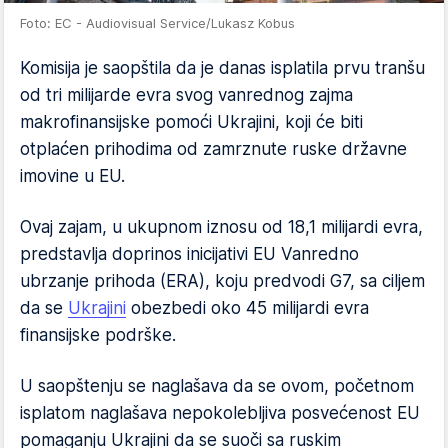
Foto: EC - Audiovisual Service/Lukasz Kobus
Komisija je saopštila da je danas isplatila prvu tranšu
od tri milijarde evra svog vanrednog zajma
makrofinansijske pomoći Ukrajini, koji će biti
otplaćen prihodima od zamrznute ruske državne
imovine u EU.
Ovaj zajam, u ukupnom iznosu od 18,1 milijardi evra,
predstavlja doprinos inicijativi EU Vanredno
ubrzanje prihoda (ERA), koju predvodi G7, sa ciljem
da se
Ukrajini
obezbedi oko 45 milijardi evra
finansijske podrške.
U saopštenju se naglašava da se ovom, početnom
isplatom naglašava nepokolebljiva posvećenost EU
pomaganju Ukrajini da se suoči sa ruskim