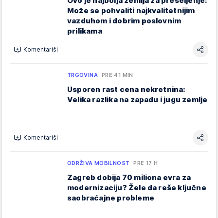
Ovo je najbolja zemlja za preseljenje:
Može se pohvaliti najkvalitetnijim
vazduhom i dobrim poslovnim
prilikama
Komentariši
TRGOVINA
PRE 41 MIN
Usporen rast cena nekretnina:
Velika razlika na zapadu i jugu zemlje
Komentariši
ODRŽIVA MOBILNOST
PRE 17 H
Zagreb dobija 70 miliona evra za
modernizaciju? Žele da reše ključne
saobraćajne probleme