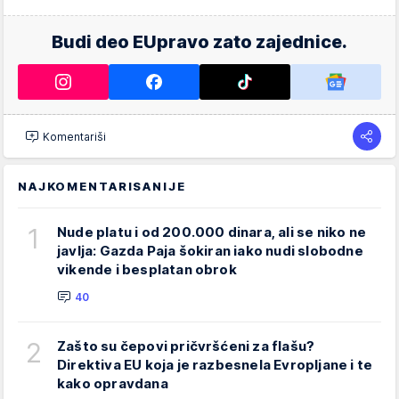
Budi deo EUpravo zato zajednice.
Komentariši
NAJKOMENTARISANIJE
1
Nude platu i od 200.000 dinara, ali se niko ne
javlja: Gazda Paja šokiran iako nudi slobodne
vikende i besplatan obrok
40
2
Zašto su čepovi pričvršćeni za flašu?
Direktiva EU koja je razbesnela Evropljane i te
kako opravdana