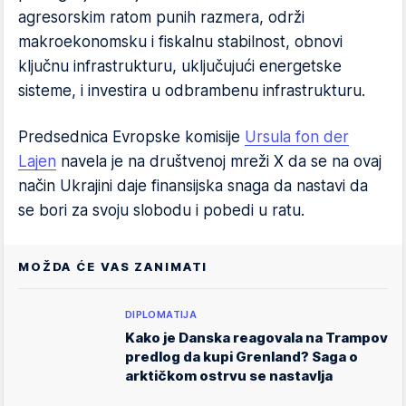
agresorskim ratom punih razmera, održi
makroekonomsku i fiskalnu stabilnost, obnovi
ključnu infrastrukturu, uključujući energetske
sisteme, i investira u odbrambenu infrastrukturu.
Predsednica Evropske komisije
Ursula fon der
Lajen
navela je na društvenoj mreži X da se na ovaj
način Ukrajini daje finansijska snaga da nastavi da
se bori za svoju slobodu i pobedi u ratu.
MOŽDA ĆE VAS ZANIMATI
DIPLOMATIJA
Kako je Danska reagovala na Trampov
predlog da kupi Grenland? Saga o
arktičkom ostrvu se nastavlja