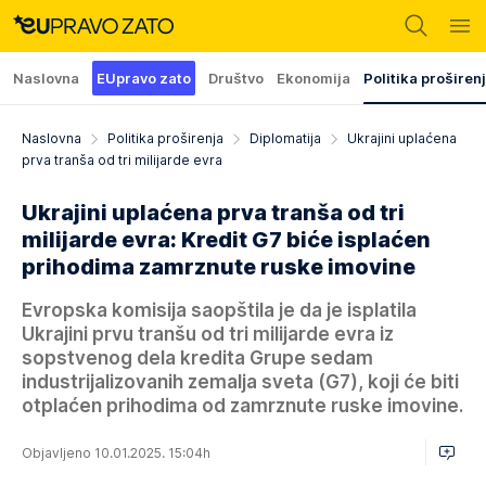
Naslovna
EUpravo zato
Društvo
Ekonomija
Politika proširen
Naslovna
Politika proširenja
Diplomatija
Ukrajini uplaćena
prva tranša od tri milijarde evra
Ukrajini uplaćena prva tranša od tri
milijarde evra: Kredit G7 biće isplaćen
prihodima zamrznute ruske imovine
Evropska komisija saopštila je da je isplatila
Ukrajini prvu tranšu od tri milijarde evra iz
sopstvenog dela kredita Grupe sedam
industrijalizovanih zemalja sveta (G7), koji će biti
otplaćen prihodima od zamrznute ruske imovine.
Objavljeno 10.01.2025. 15:04h