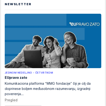
NEWSLETTER
JEDNOM NEDELJNO - ČETVRTKOM
EUpravo zato
Komunikaciona platforma “WMG fondacije” čiji je cilj da
doprinese boljem međusobnom razumevanju, izgradnji
poverenja...
Pregled