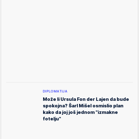
DIPLOMATIJA
Može li Ursula Fon der Lajen da bude
spokojna? Šarl Mišel osmislio plan
kako da joj još jednom "izmakne
fotelju"