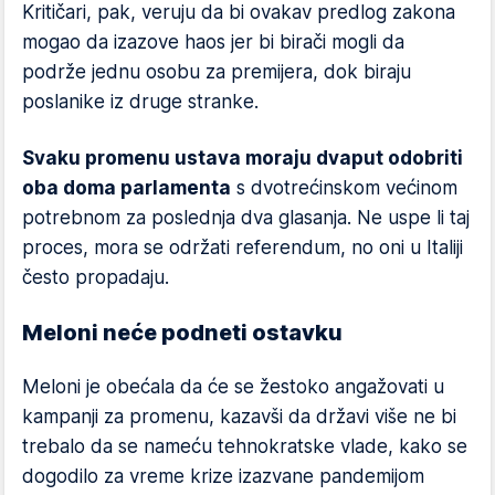
Kritičari, pak, veruju da bi ovakav predlog zakona
mogao da izazove haos jer bi birači mogli da
podrže jednu osobu za premijera, dok biraju
poslanike iz druge stranke.
Svaku promenu ustava moraju dvaput odobriti
oba doma parlamenta
s dvotrećinskom većinom
potrebnom za poslednja dva glasanja. Ne uspe li taj
proces, mora se održati referendum, no oni u Italiji
često propadaju.
Meloni neće podneti ostavku
Meloni je obećala da će se žestoko angažovati u
kampanji za promenu, kazavši da državi više ne bi
trebalo da se nameću tehnokratske vlade, kako se
dogodilo za vreme krize izazvane pandemijom