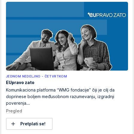
JEDNOM NEDELJNO - ČETVRTKOM
EUpravo zato
Komunikaciona platforma “WMG fondacije” čiji je cilj da
doprinese boljem međusobnom razumevanju, izgradnji
poverenja...
Pregled
Pretplati se!