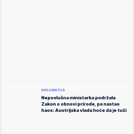
DIPLOMATIJA
Neposlušna ministarka podržala
Zakon o obnovi prirode, pa nastao
haos: Austrijska vlada hoće da je tuži