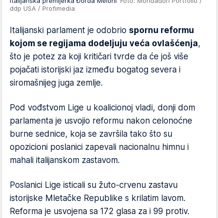
Italijanska premijerka Đorđa Meloni
Foto: Mondadori Portfolio /
ddp USA / Profimedia
Italijanski parlament je odobrio
spornu reformu
kojom se regijama dodeljuju veća ovlašćenja
,
što je potez za koji kritičari tvrde da će još više
pojačati istorijski jaz između bogatog severa i
siromašnijeg juga zemlje.
Pod vođstvom Lige u koalicionoj vladi, donji dom
parlamenta je usvojio reformu nakon celonoćne
burne sednice, koja se završila tako što su
opozicioni poslanici zapevali nacionalnu himnu i
mahali italijanskom zastavom.
Poslanici Lige isticali su žuto-crvenu zastavu
istorijske Mletačke Republike s krilatim lavom.
Reforma je usvojena sa 172 glasa za i 99 protiv.