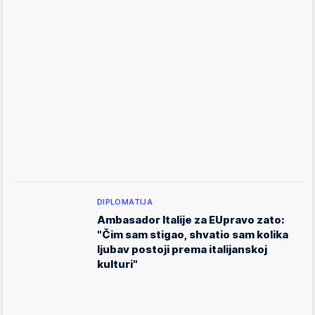
DIPLOMATIJA
Ambasador Italije za EUpravo zato:
"Čim sam stigao, shvatio sam kolika
ljubav postoji prema italijanskoj
kulturi"