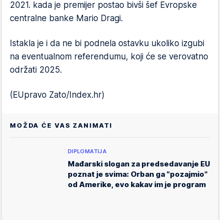
2021. kada je premijer postao bivši šef Evropske
centralne banke Mario Dragi.
Istakla je i da ne bi podnela ostavku ukoliko izgubi
na eventualnom referendumu, koji će se verovatno
održati 2025.
(EUpravo Zato/Index.hr)
MOŽDA ĆE VAS ZANIMATI
DIPLOMATIJA
Mađarski slogan za predsedavanje EU
poznat je svima: Orban ga "pozajmio"
od Amerike, evo kakav im je program