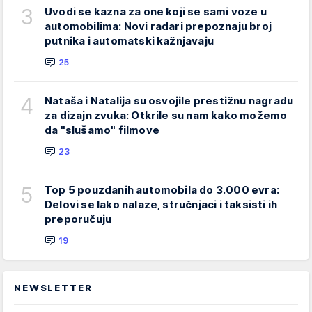
3
Uvodi se kazna za one koji se sami voze u
automobilima: Novi radari prepoznaju broj
putnika i automatski kažnjavaju
25
4
Nataša i Natalija su osvojile prestižnu nagradu
za dizajn zvuka: Otkrile su nam kako možemo
da "slušamo" filmove
23
5
Top 5 pouzdanih automobila do 3.000 evra:
Delovi se lako nalaze, stručnjaci i taksisti ih
preporučuju
19
NEWSLETTER