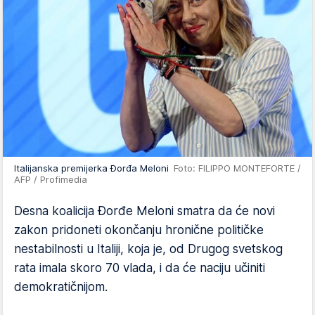
Italijanska premijerka Đorđa Meloni
Foto: FILIPPO MONTEFORTE /
AFP / Profimedia
Desna koalicija Đorđe Meloni smatra da će novi
zakon pridoneti okončanju hronične političke
nestabilnosti u Italiji, koja je, od Drugog svetskog
rata imala skoro 70 vlada, i da će naciju učiniti
demokratičnijom.