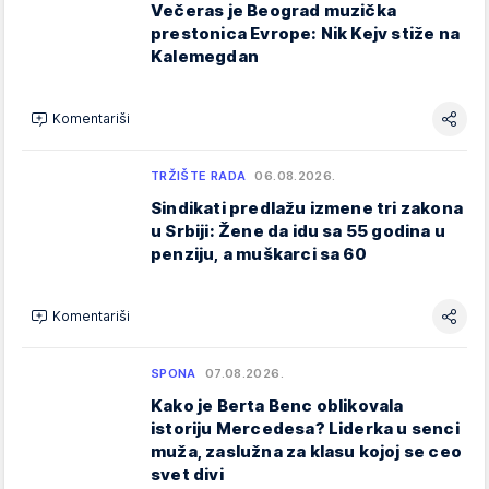
Večeras je Beograd muzička
prestonica Evrope: Nik Kejv stiže na
Kalemegdan
Komentariši
TRŽIŠTE RADA
06.08.2026.
Sindikati predlažu izmene tri zakona
u Srbiji: Žene da idu sa 55 godina u
penziju, a muškarci sa 60
Komentariši
SPONA
07.08.2026.
Kako je Berta Benc oblikovala
istoriju Mercedesa? Liderka u senci
muža, zaslužna za klasu kojoj se ceo
svet divi