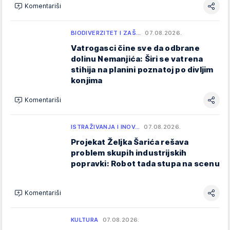
Komentariši
BIODIVERZITET I ZAŠ…
07.08.2026.
Vatrogasci čine sve da odbrane
dolinu Nemanjića: Širi se vatrena
stihija na planini poznatoj po divljim
konjima
Komentariši
ISTRAŽIVANJA I INOV…
07.08.2026.
Projekat Željka Šarića rešava
problem skupih industrijskih
popravki: Robot tada stupa na scenu
Komentariši
KULTURA
07.08.2026.