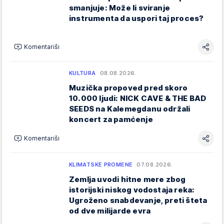
smanjuje: Može li sviranje
instrumenta da uspori taj proces?
Komentariši
KULTURA
08.08.2026.
Muzička propoved pred skoro
10.000 ljudi: NICK CAVE & THE BAD
SEEDS na Kalemegdanu održali
koncert za pamćenje
Komentariši
KLIMATSKE PROMENE
07.08.2026.
Zemlja uvodi hitne mere zbog
istorijski niskog vodostaja reka:
Ugroženo snabdevanje, preti šteta
od dve milijarde evra