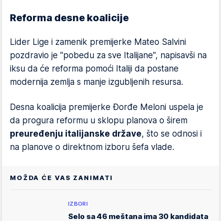
Reforma desne koalicije
Lider Lige i zamenik premijerke Mateo Salvini
pozdravio je "pobedu za sve Italijane", napisavši na
iksu da će reforma pomoći Italiji da postane
modernija zemlja s manje izgubljenih resursa.
Desna koalicija premijerke Đorđe Meloni uspela je
da progura reformu u sklopu planova o širem
preuređenju italijanske države
, što se odnosi i
na planove o direktnom izboru šefa vlade.
MOŽDA ĆE VAS ZANIMATI
IZBORI
Selo sa 46 meštana ima 30 kandidata