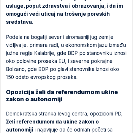
usluge, poput zdravstva i obrazovanja, i da im
omogući veći uticaj na trošenje poreskih
sredstava
.
Podela na bogatiji sever i siromašniji jug zemlje
vidljiva je, primera radi, u ekonomskom jazu između
južne regije Kalabrije, gde BDP po stanovniku iznosi
oko polovine proseka EU, i severne pokrajine
Bolzano, gde BDP po glavi stanovnika iznosi oko
150 odsto evropskog proseka.
Opozicija želi da referendumom ukine
zakon o autonomiji
Demokratska stranka levog centra, opozicioni PD,
želi referendumom da ukine zakon o
autonomiji
i najavljuje da će odmah početi sa