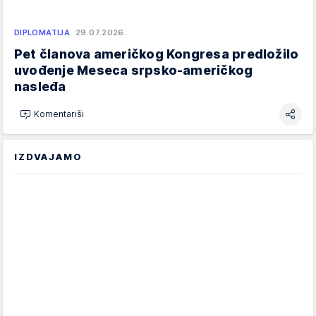
DIPLOMATIJA
29.07.2026.
Pet članova američkog Kongresa predložilo
uvođenje Meseca srpsko-američkog
nasleđa
Komentariši
IZDVAJAMO