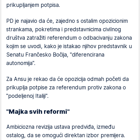
prikupljanjem potpisa.
PD je najavio da će, zajedno s ostalim opozicionim
strankama, pokretima i predstavnicima civilnog
društva zatražiti referendum o odbacivanju zakona
kojim se uvodi, kako je istakao njihov predstavnik u
Senatu Frančesko Bočija, "diferencirana
autonomija".
Za Ansu je rekao da će opozicija odmah početi da
prikuplja potpise za referendum protiv zakona o
"podeljenoj Italiji".
"Majka svih reformi"
Ambiciozna revizija ustava predviđa, između
ostalog, da se omogući direktan izbor premijera.