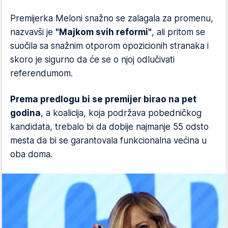
Premijerka Meloni snažno se zalagala za promenu,
nazvavši je
"Majkom svih reformi"
, ali pritom se
suočila sa snažnim otporom opozicionih stranaka i
skoro je sigurno da će se o njoj odlučivati
referendumom.
Prema predlogu bi se premijer birao na pet
godina
, a koalicija, koja podržava pobedničkog
kandidata, trebalo bi da dobije najmanje 55 odsto
mesta da bi se garantovala funkcionalna većina u
oba doma.