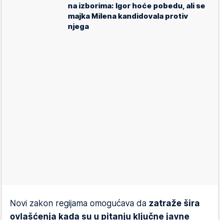
na izborima: Igor hoće pobedu, ali se
majka Milena kandidovala protiv
njega
Novi zakon regijama omogućava da
zatraže šira
ovlašćenja kada su u pitanju ključne javne