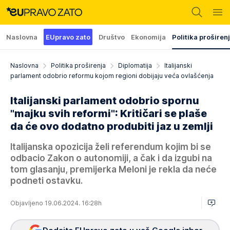
Naslovna
EUpravo zato
Društvo
Ekonomija
Politika proširen
Naslovna
Politika proširenja
Diplomatija
Italijanski
parlament odobrio reformu kojom regioni dobijaju veća ovlašćenja
Italijanski parlament odobrio spornu
"majku svih reformi": Kritičari se plaše
da će ovo dodatno produbiti jaz u zemlji
Italijanska opozicija želi referendum kojim bi se
odbacio Zakon o autonomiji, a čak i da izgubi na
tom glasanju, premijerka Meloni je rekla da neće
podneti ostavku.
Objavljeno 19.06.2024. 16:28h