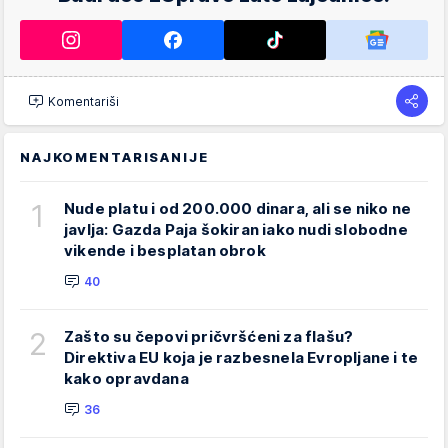
Komentariši
NAJKOMENTARISANIJE
1
Nude platu i od 200.000 dinara, ali se niko ne
javlja: Gazda Paja šokiran iako nudi slobodne
vikende i besplatan obrok
40
2
Zašto su čepovi pričvršćeni za flašu?
Direktiva EU koja je razbesnela Evropljane i te
kako opravdana
36