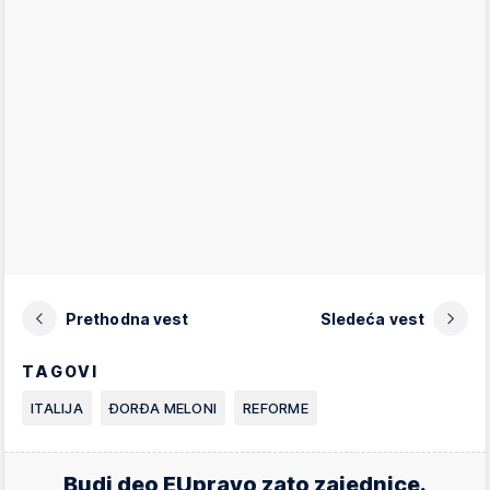
Prethodna vest
Sledeća vest
TAGOVI
ITALIJA
ĐORĐA MELONI
REFORME
Budi deo EUpravo zato zajednice.