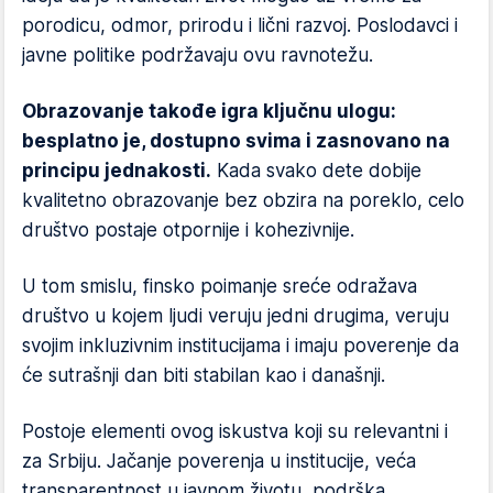
porodicu, odmor, prirodu i lični razvoj. Poslodavci i
javne politike podržavaju ovu ravnotežu.
Obrazovanje takođe igra ključnu ulogu:
besplatno je, dostupno svima i zasnovano na
principu jednakosti.
Kada svako dete dobije
kvalitetno obrazovanje bez obzira na poreklo, celo
društvo postaje otpornije i kohezivnije.
U tom smislu, finsko poimanje sreće odražava
društvo u kojem ljudi veruju jedni drugima, veruju
svojim inkluzivnim institucijama i imaju poverenje da
će sutrašnji dan biti stabilan kao i današnji.
Postoje elementi ovog iskustva koji su relevantni i
za Srbiju. Jačanje poverenja u institucije, veća
transparentnost u javnom životu, podrška