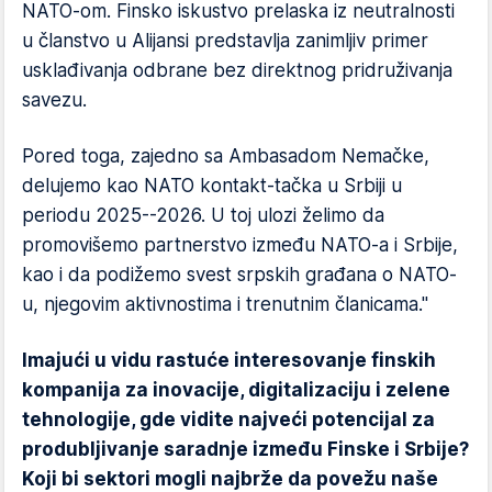
NATO-om. Finsko iskustvo prelaska iz neutralnosti
u članstvo u Alijansi predstavlja zanimljiv primer
usklađivanja odbrane bez direktnog pridruživanja
savezu.
Pored toga, zajedno sa Ambasadom Nemačke,
delujemo kao NATO kontakt-tačka u Srbiji u
periodu 2025--2026. U toj ulozi želimo da
promovišemo partnerstvo između NATO-a i Srbije,
kao i da podižemo svest srpskih građana o NATO-
u, njegovim aktivnostima i trenutnim članicama."
Imajući u vidu rastuće interesovanje finskih
kompanija za inovacije, digitalizaciju i zelene
tehnologije, gde vidite najveći potencijal za
produbljivanje saradnje između Finske i Srbije?
Koji bi sektori mogli najbrže da povežu naše