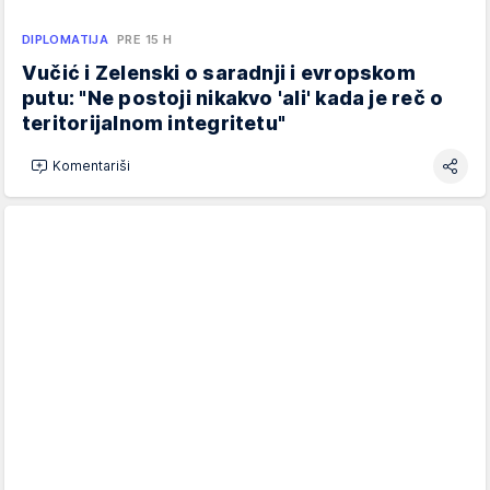
DIPLOMATIJA
PRE 15 H
Vučić i Zelenski o saradnji i evropskom
putu: "Ne postoji nikakvo 'ali' kada je reč o
teritorijalnom integritetu"
Komentariši