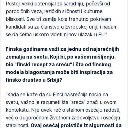
Postoji veliki potencijal za saradnju, počevši od
porodičnih veza, jezičkih sličnosti i kulturne
bliskosti. Sve tri zemlje koje trenutno pokrivam
kandidati su za članstvo u Evropskoj uniji, i nadam
se da ćemo uskoro videti njihov ulazak u EU."
Finska godinama važi za jednu od najsrećnijih
zemalja na svetu. Koji bi, po vašem mišljenju,
bio "finski recept za sreću" i šta od finskog
modela blagostanja može biti inspiracija za
finsko društvo u Srbiji?
"Kada se kaže da su Finci najsrećnija nacija na
svetu, važno je razumeti šta "sreća" znači u ovom
kontekstu. Nije uvek reč o stalnom osećaju radosti,
već o dugoročnom životnom zadovoljstvu i osećaju
stabilnosti.
Ovaj osećaj proističe iz sigurnosti da