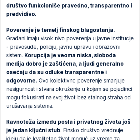
društvo funkcioniše pravedno, transparentno i
predvidivo.
Poverenje je temelj finskog blagostanja.
Građani imaju visok nivo poverenja u javne institucije
- pravosuđe, policiju, javnu upravu i obrazovni
sistem.
Korupcija je veoma niska, sloboda
medija dobro je zaštićena, a ljudi generalno
osećaju da su odluke transparentne i
odgovorne.
Ovo kolektivno poverenje smanjuje
nesigurnost i stvara okruženje u kojem se pojedinci
mogu fokusirati na svoj život bez stalnog straha od
urušavanja sistema.
Ravnoteža između posla i privatnog života još
je jedan ključni stub
. Finsko društvo vrednuje
ideju da je kvalitetan život moguć uz vreme za