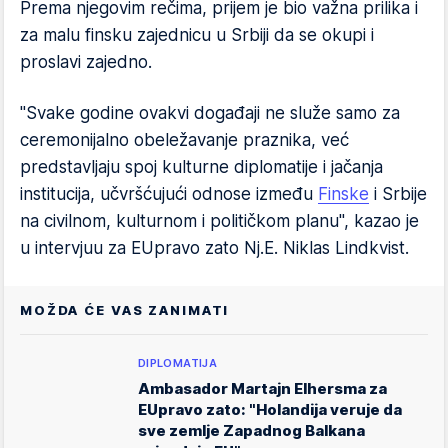
Prema njegovim rečima, prijem je bio važna prilika i
za malu finsku zajednicu u Srbiji da se okupi i
proslavi zajedno.
"Svake godine ovakvi događaji ne služe samo za
ceremonijalno obeležavanje praznika, već
predstavljaju spoj kulturne diplomatije i jačanja
institucija, učvršćujući odnose između
Finske
i Srbije
na civilnom, kulturnom i političkom planu", kazao je
u intervjuu za EUpravo zato Nj.E. Niklas Lindkvist.
MOŽDA ĆE VAS ZANIMATI
DIPLOMATIJA
Ambasador Martajn Elhersma za
EUpravo zato: "Holandija veruje da
sve zemlje Zapadnog Balkana