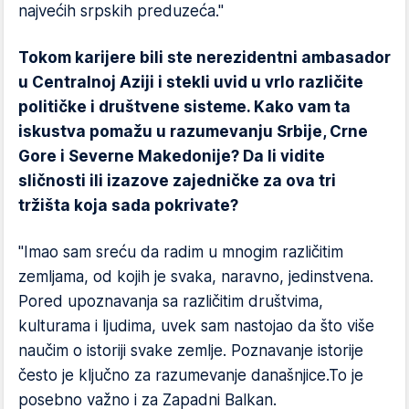
najvećih srpskih preduzeća."
Tokom karijere bili ste nerezidentni ambasador
u Centralnoj Aziji i stekli uvid u vrlo različite
političke i društvene sisteme. Kako vam ta
iskustva pomažu u razumevanju Srbije, Crne
Gore i Severne Makedonije? Da li vidite
sličnosti ili izazove zajedničke za ova tri
tržišta koja sada pokrivate?
"Imao sam sreću da radim u mnogim različitim
zemljama, od kojih je svaka, naravno, jedinstvena.
Pored upoznavanja sa različitim društvima,
kulturama i ljudima, uvek sam nastojao da što više
naučim o istoriji svake zemlje. Poznavanje istorije
često je ključno za razumevanje današnjice.To je
posebno važno i za Zapadni Balkan.