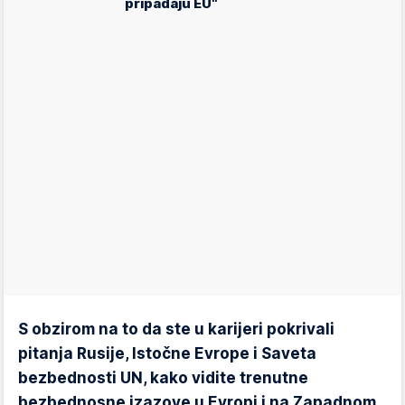
pripadaju EU"
S obzirom na to da ste u karijeri pokrivali
pitanja Rusije, Istočne Evrope i Saveta
bezbednosti UN, kako vidite trenutne
bezbednosne izazove u Evropi i na Zapadnom