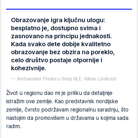
Obrazovanje igra ključnu ulogu:
besplatno je, dostupno svima i
zasnovano na principu jednakosti.
Kada svako dete dobije kvalitetno
obrazovanje bez obzira na poreklo,
celo društvo postaje otpornije i
kohezivnije.
Ambasador Finske u Srbiji Nj.E. Niklas Lindkvist
Život u regionu dao mi je priliku da detaljnije
istražim ove zemlje. Kao predstavnik nordijske
zemlje, čvrsto podržavam regionalnu saradnju, što
nastojim da promovišem u državama u kojima sada
radim.