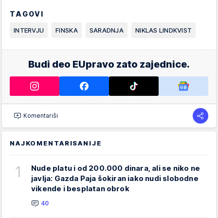
TAGOVI
INTERVJU
FINSKA
SARADNJA
NIKLAS LINDKVIST
Budi deo EUpravo zato zajednice.
Komentariši
NAJKOMENTARISANIJE
1
Nude platu i od 200.000 dinara, ali se niko ne
javlja: Gazda Paja šokiran iako nudi slobodne
vikende i besplatan obrok
40