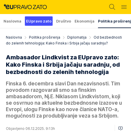
Naslovna
EUpravo zato
Društvo
Ekonomija
Politika proširen
Naslovna
Politika proširenja
Diplomatija
Od bezbednosti
do zelenih tehnologija: Kako Finska i Srbija jačaju saradnju?
Ambasador Lindkvist za EUpravo zato:
Kako Finska i Srbija jačaju saradnju, od
bezbednosti do zelenih tehnologija
Finska 6. decembra slavi Dan nezavisnosti. Tim
povodom razgovarali smo sa finskim
ambasadorom, Nj.E. Niklasom Lindkvistom, koji
se osvrnuo na aktuelne bezbednosne izazove u
Evropi, ulogu Finske kao nove članice NATO-a,
mogućnosti za produbljivanje veza sa Srbijom.
Objavljeno 06.12.2025. 9:13h