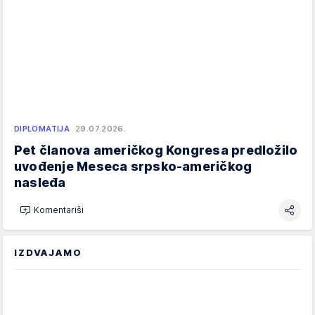
DIPLOMATIJA
29.07.2026.
Pet članova američkog Kongresa predložilo
uvođenje Meseca srpsko-američkog
nasleđa
Komentariši
IZDVAJAMO