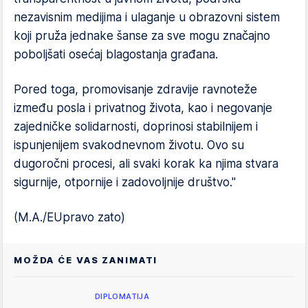
nezavisnim medijima i ulaganje u obrazovni sistem
koji pruža jednake šanse za sve mogu značajno
poboljšati osećaj blagostanja građana.
Pored toga, promovisanje zdravije ravnoteže
između posla i privatnog života, kao i negovanje
zajedničke solidarnosti, doprinosi stabilnijem i
ispunjenijem svakodnevnom životu. Ovo su
dugoročni procesi, ali svaki korak ka njima stvara
sigurnije, otpornije i zadovoljnije društvo."
(M.A./EUpravo zato)
MOŽDA ĆE VAS ZANIMATI
DIPLOMATIJA