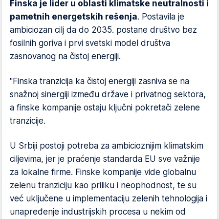
Finska je lider u oblasti klimatske neutralnosti i
pametnih energetskih rešenja
. Postavila je
ambiciozan cilj da do 2035. postane društvo bez
fosilnih goriva i prvi svetski model društva
zasnovanog na čistoj energiji.
"Finska tranzicija ka čistoj energiji zasniva se na
snažnoj sinergiji između države i privatnog sektora,
a finske kompanije ostaju ključni pokretači zelene
tranzicije.
U Srbiji postoji potreba za ambicioznijim klimatskim
ciljevima, jer je praćenje standarda EU sve važnije
za lokalne firme. Finske kompanije vide globalnu
zelenu tranziciju kao priliku i neophodnost, te su
već uključene u implementaciju zelenih tehnologija i
unapređenje industrijskih procesa u nekim od