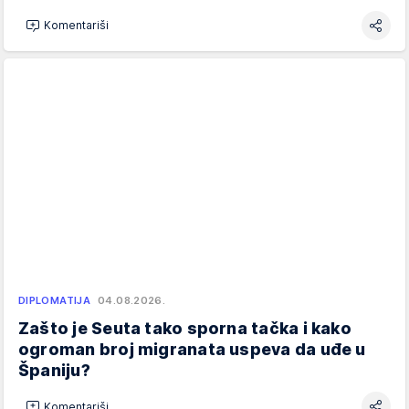
Komentariši
DIPLOMATIJA
04.08.2026.
Zašto je Seuta tako sporna tačka i kako
ogroman broj migranata uspeva da uđe u
Španiju?
Komentariši