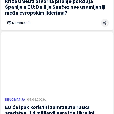
Kriza u Seuti otvorila pitanje položaja
Španije u EU: Da li je Sančez sve usamljeniji
među evropskim liderima?
Komentariši
DIPLOMATIJA
05.08.2026.
EU će ipak koristiti zamrznuta ruska
sredstva: 1,4 milijardi evra ide Ukrajini