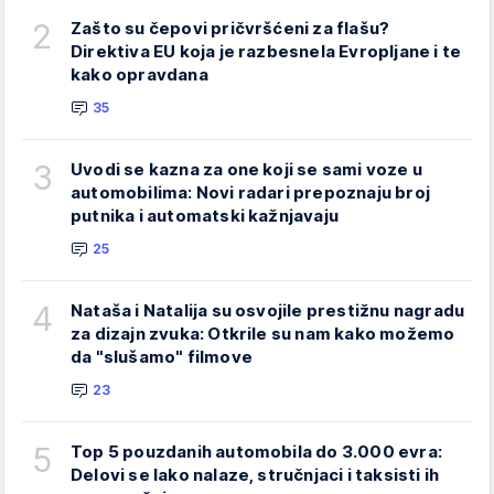
2
Zašto su čepovi pričvršćeni za flašu?
Direktiva EU koja je razbesnela Evropljane i te
kako opravdana
35
3
Uvodi se kazna za one koji se sami voze u
automobilima: Novi radari prepoznaju broj
putnika i automatski kažnjavaju
25
4
Nataša i Natalija su osvojile prestižnu nagradu
za dizajn zvuka: Otkrile su nam kako možemo
da "slušamo" filmove
23
5
Top 5 pouzdanih automobila do 3.000 evra:
Delovi se lako nalaze, stručnjaci i taksisti ih