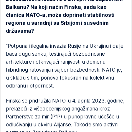
Balkanu? Na koji način Finska, sada kao
članica NATO-a, može doprineti stabilnosti
regiona u saradnji sa Srbijom i susednim
državama?
"Potpuna i ilegalna invazija Rusije na Ukrajinu i dalje
baca dugu senku, testirajući bezbednosne
arhitekture i otkrivajući ranjivosti u domenu
hibridnog ratovanja i sajber bezbednosti. NATO je,
u skladu s tim, ponovo fokusiran na kolektivnu
odbranu i otpornost.
Finska se pridružila NATO-u 4. aprila 2023. godine,
prelazeći iz višedecenijskog angažmana kroz
Partnerstvo za mir (PfP) u punopravno učešće u
odlučivanju u okviru Alijanse. Takođe smo aktivni