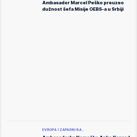
Ambasador Marcel Peško preuzeo
dužnost šefa Misije OEBS-a u Srbiji
EVROPA I ZAPADNI BA…