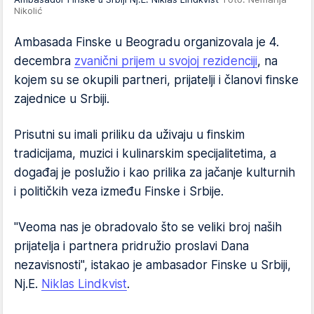
Nikolić
Ambasada Finske u Beogradu organizovala je 4.
decembra
zvanični prijem u svojoj rezidenciji
, na
kojem su se okupili partneri, prijatelji i članovi finske
zajednice u Srbiji.
Prisutni su imali priliku da uživaju u finskim
tradicijama, muzici i kulinarskim specijalitetima, a
događaj je poslužio i kao prilika za jačanje kulturnih
i političkih veza između Finske i Srbije.
"Veoma nas je obradovalo što se veliki broj naših
prijatelja i partnera pridružio proslavi Dana
nezavisnosti", istakao je ambasador Finske u Srbiji,
Nj.E.
Niklas Lindkvist
.