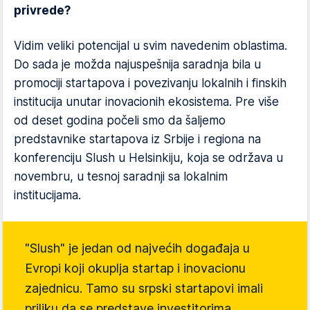
privrede?
Vidim veliki potencijal u svim navedenim oblastima.
Do sada je možda najuspešnija saradnja bila u
promociji startapova i povezivanju lokalnih i finskih
institucija unutar inovacionih ekosistema. Pre više
od deset godina počeli smo da šaljemo
predstavnike startapova iz Srbije i regiona na
konferenciju Slush u Helsinkiju, koja se održava u
novembru, u tesnoj saradnji sa lokalnim
institucijama.
"Slush" je jedan od najvećih događaja u
Evropi koji okuplja startap i inovacionu
zajednicu. Tamo su srpski startapovi imali
priliku da se predstave investitorima,