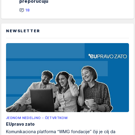
preporučuju
18
NEWSLETTER
JEDNOM NEDELJNO - ČETVRTKOM
EUpravo zato
Komunikaciona platforma “WMG fondacije” čiji je cilj da