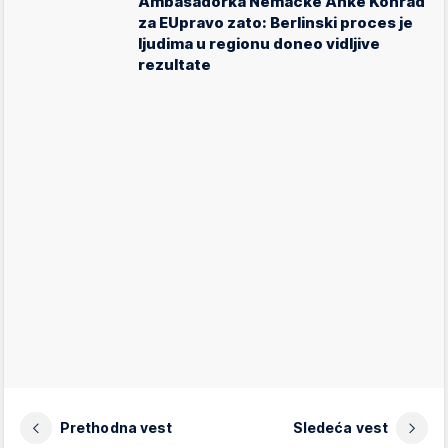
Ambasadorka Nemačke Anke Konrad
za EUpravo zato: Berlinski proces je
ljudima u regionu doneo vidljive
rezultate
Prethodna vest
Sledeća vest