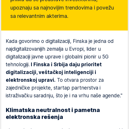
upoznaju sa najnovijim trendovima i povežu
sa relevantnim akterima.
Kada govorimo o digitalizaciji, Finska je jedna od
najdigitalizovanijih zemalja u Evropi, lider u
digitalizaciji javne uprave i globalni pionir u 5G
tehnologiji.
I Finska i Srbija daju prioritet
digitalizaciji, veštačkoj inteligenciji i
elektronskoj upravi.
To otvara prostor za
zajedničke projekte, startap partnerstva i
istraživačku saradnju, što je i na vrhu naše agende."
Klimatska neutralnost i pametna
elektronska rešenja