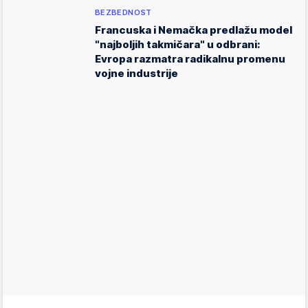
BEZBEDNOST
Francuska i Nemačka predlažu model
"najboljih takmičara" u odbrani:
Evropa razmatra radikalnu promenu
vojne industrije