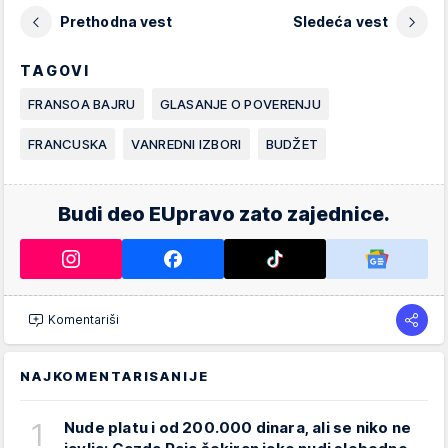
Prethodna vest
Sledeća vest
TAGOVI
FRANSOA BAJRU
GLASANJE O POVERENJU
FRANCUSKA
VANREDNI IZBORI
BUDŽET
Budi deo EUpravo zato zajednice.
Komentariši
NAJKOMENTARISANIJE
1
Nude platu i od 200.000 dinara, ali se niko ne