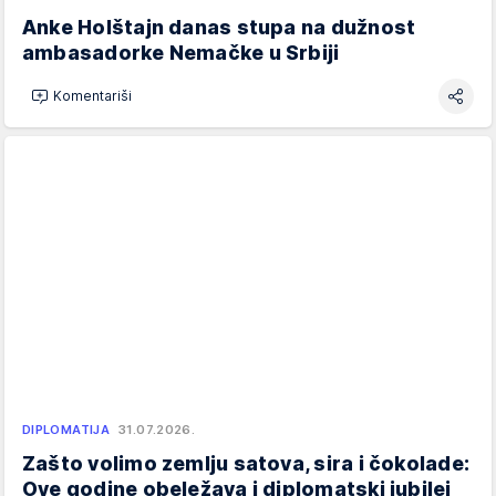
Anke Holštajn danas stupa na dužnost
ambasadorke Nemačke u Srbiji
Komentariši
DIPLOMATIJA
31.07.2026.
Zašto volimo zemlju satova, sira i čokolade:
Ove godine obeležava i diplomatski jubilej