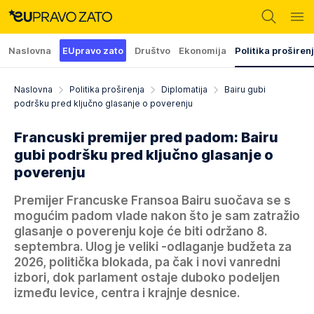
Naslovna
EUpravo zato
Društvo
Ekonomija
Politika proširen
Naslovna
Politika proširenja
Diplomatija
Bairu gubi
podršku pred ključno glasanje o poverenju
Francuski premijer pred padom: Bairu
gubi podršku pred ključno glasanje o
poverenju
Premijer Francuske Fransoa Bairu suočava se s
mogućim padom vlade nakon što je sam zatražio
glasanje o poverenju koje će biti održano 8.
septembra. Ulog je veliki -odlaganje budžeta za
2026, politička blokada, pa čak i novi vanredni
izbori, dok parlament ostaje duboko podeljen
između levice, centra i krajnje desnice.