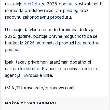
usvajanje
budžeta
za 2026. godinu. Novi kabinet bi
morao da predstavi revidirani predlog kroz
redovnu zakonodavnu proceduru.
U slučaju da vlada ne bude formirana do kraja
2025. godine, postoje pravne mogućnosti da se
budžet iz 2025. automatski produži i za narednu
godinu.
Ipak, takav privremeni aranžman dodatno bi
narušio kredibilitet Francuske u očima kreditnih
agencija i Evropske unije.
(M.A./EUpravo zato/euronews.com)
MOŽDA ĆE VAS ZANIMATI