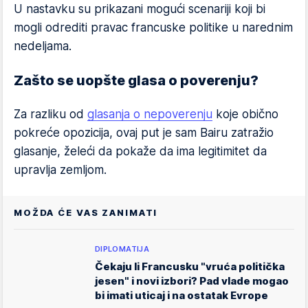
U nastavku su prikazani mogući scenariji koji bi
mogli odrediti pravac francuske politike u narednim
nedeljama.
Zašto se uopšte glasa o poverenju?
Za razliku od
glasanja o nepoverenju
koje obično
pokreće opozicija, ovaj put je sam Bairu zatražio
glasanje, želeći da pokaže da ima legitimitet da
upravlja zemljom.
MOŽDA ĆE VAS ZANIMATI
DIPLOMATIJA
Čekaju li Francusku "vruća politička
jesen" i novi izbori? Pad vlade mogao
bi imati uticaj i na ostatak Evrope