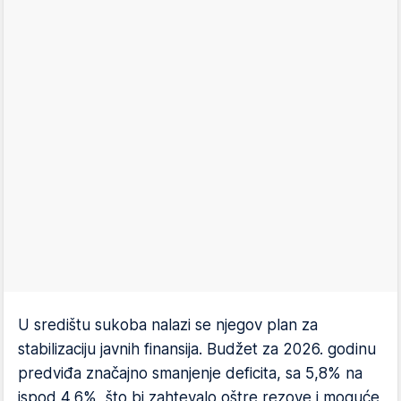
U središtu sukoba nalazi se njegov plan za
stabilizaciju javnih finansija. Budžet za 2026. godinu
predviđa značajno smanjenje deficita, sa 5,8% na
ispod 4,6%, što bi zahtevalo oštre rezove i moguće