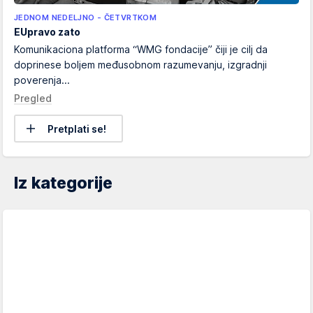
JEDNOM NEDELJNO - ČETVRTKOM
EUpravo zato
Komunikaciona platforma “WMG fondacije” čiji je cilj da
doprinese boljem međusobnom razumevanju, izgradnji
poverenja...
Pregled
Pretplati se!
Iz kategorije