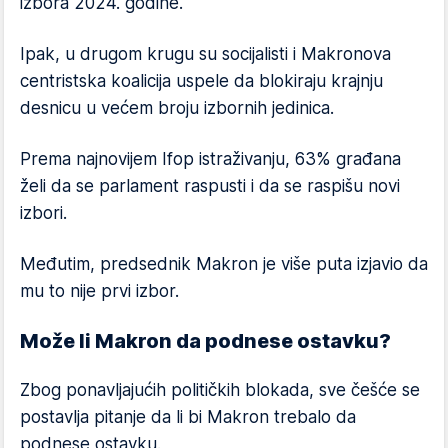
izbora 2024. godine.
Ipak, u drugom krugu su socijalisti i Makronova
centristska koalicija uspele da blokiraju krajnju
desnicu u većem broju izbornih jedinica.
Prema najnovijem Ifop istraživanju, 63% građana
želi da se parlament raspusti i da se raspišu novi
izbori.
Međutim, predsednik Makron je više puta izjavio da
mu to nije prvi izbor.
Može li Makron da podnese ostavku?
Zbog ponavljajućih političkih blokada, sve češće se
postavlja pitanje da li bi Makron trebalo da
podnese ostavku.