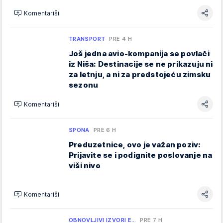
Komentariši
TRANSPORT
PRE 4 H
Još jedna avio-kompanija se povlači
iz Niša: Destinacije se ne prikazuju ni
za letnju, a ni za predstojeću zimsku
sezonu
Komentariši
SPONA
PRE 6 H
Preduzetnice, ovo je važan poziv:
Prijavite se i podignite poslovanje na
viši nivo
Komentariši
OBNOVLJIVI IZVORI E…
PRE 7 H