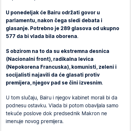
U ponedeljak će Bairu održati govor u
parlamentu, nakon čega sledi debata i
glasanje. Potrebno je 289 glasova od ukupno
577 da bi vlada bila oborena
.
S obzirom na to da su ekstremna desnica
(Nacionalni front), radikalna levica
(Nepokorena Francuska), komunisti, zeleni i
socijalisti najavili da će glasati protiv
premijera, njegov pad se čini izvesnim
.
U tom slučaju, Bairu i njegov kabinet morali bi da
podnesu ostavku. Vlada bi potom obavljala samo
tekuće poslove dok predsednik Makron ne
imenuje novog premijera.