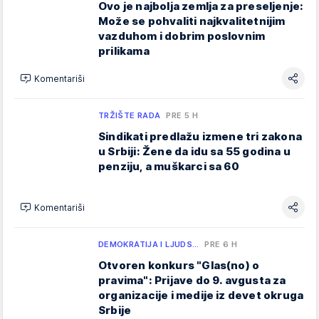
Ovo je najbolja zemlja za preseljenje:
Može se pohvaliti najkvalitetnijim
vazduhom i dobrim poslovnim
prilikama
Komentariši
TRŽIŠTE RADA
PRE 5 H
Sindikati predlažu izmene tri zakona
u Srbiji: Žene da idu sa 55 godina u
penziju, a muškarci sa 60
Komentariši
DEMOKRATIJA I LJUDS…
PRE 6 H
Otvoren konkurs "Glas(no) o
pravima": Prijave do 9. avgusta za
organizacije i medije iz devet okruga
Srbije