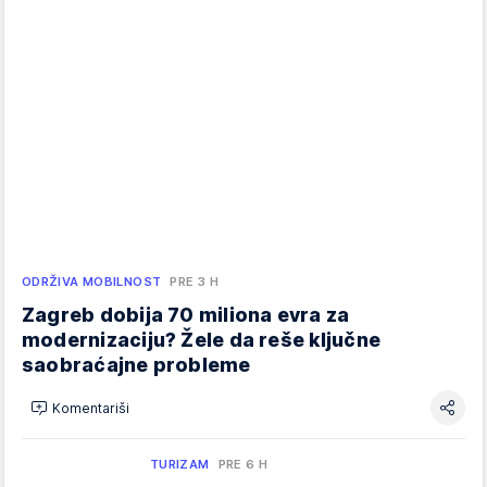
ODRŽIVA MOBILNOST
PRE 3 H
Zagreb dobija 70 miliona evra za
modernizaciju? Žele da reše ključne
saobraćajne probleme
Komentariši
TURIZAM
PRE 6 H