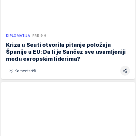
DIPLOMATIJA
PRE 9 H
Kriza u Seuti otvorila pitanje položaja
Španije u EU: Da li je Sančez sve usamljeniji
među evropskim liderima?
Komentariši