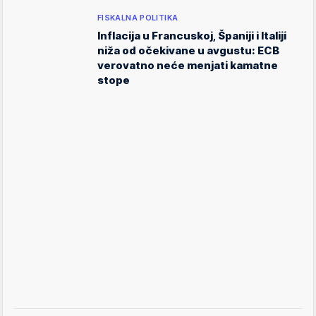
FISKALNA POLITIKA
Inflacija u Francuskoj, Španiji i Italiji
niža od očekivane u avgustu: ECB
verovatno neće menjati kamatne
stope