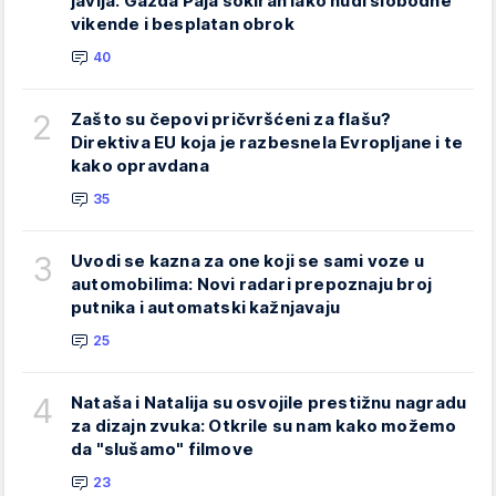
javlja: Gazda Paja šokiran iako nudi slobodne
vikende i besplatan obrok
40
2
Zašto su čepovi pričvršćeni za flašu?
Direktiva EU koja je razbesnela Evropljane i te
kako opravdana
35
3
Uvodi se kazna za one koji se sami voze u
automobilima: Novi radari prepoznaju broj
putnika i automatski kažnjavaju
25
4
Nataša i Natalija su osvojile prestižnu nagradu
za dizajn zvuka: Otkrile su nam kako možemo
da "slušamo" filmove
23