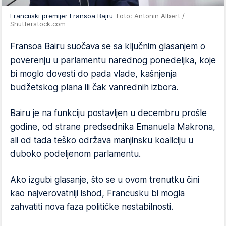
Francuski premijer Fransoa Bajru
Foto: Antonin Albert /
Shutterstock.com
Fransoa Bairu suočava se sa ključnim glasanjem o
poverenju u parlamentu narednog ponedeljka, koje
bi moglo dovesti do pada vlade, kašnjenja
budžetskog plana ili čak vanrednih izbora.
Bairu je na funkciju postavljen u decembru prošle
godine, od strane predsednika Emanuela Makrona,
ali od tada teško održava manjinsku koaliciju u
duboko podeljenom parlamentu.
Ako izgubi glasanje, što se u ovom trenutku čini
kao najverovatniji ishod, Francusku bi mogla
zahvatiti nova faza političke nestabilnosti.