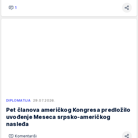
1
DIPLOMATIJA
29.07.2026.
Pet članova američkog Kongresa predložilo
uvođenje Meseca srpsko-američkog
nasleđa
Komentariši