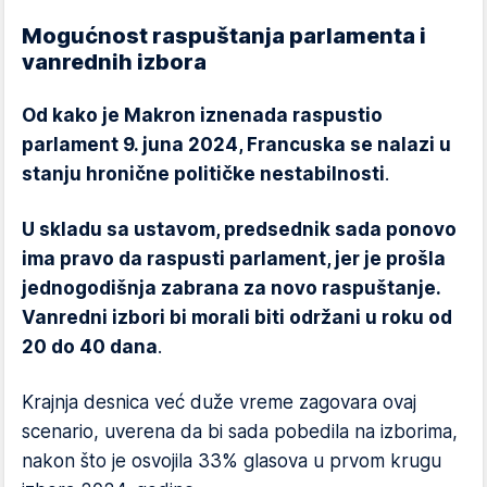
Mogućnost raspuštanja parlamenta i
vanrednih izbora
Od kako je Makron iznenada raspustio
parlament 9. juna 2024, Francuska se nalazi u
stanju hronične političke nestabilnosti
.
U skladu sa ustavom, predsednik sada ponovo
ima pravo da raspusti parlament, jer je prošla
jednogodišnja zabrana za novo raspuštanje.
Vanredni izbori bi morali biti održani u roku od
20 do 40 dana
.
Krajnja desnica već duže vreme zagovara ovaj
scenario, uverena da bi sada pobedila na izborima,
nakon što je osvojila 33% glasova u prvom krugu