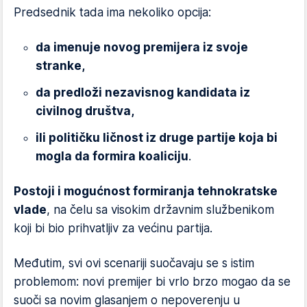
Predsednik tada ima nekoliko opcija:
da imenuje novog premijera iz svoje
stranke,
da predloži nezavisnog kandidata iz
civilnog društva,
ili političku ličnost iz druge partije koja bi
mogla da formira koaliciju
.
Postoji i mogućnost formiranja tehnokratske
vlade
, na čelu sa visokim državnim službenikom
koji bi bio prihvatljiv za većinu partija.
Međutim, svi ovi scenariji suočavaju se s istim
problemom: novi premijer bi vrlo brzo mogao da se
suoči sa novim glasanjem o nepoverenju u