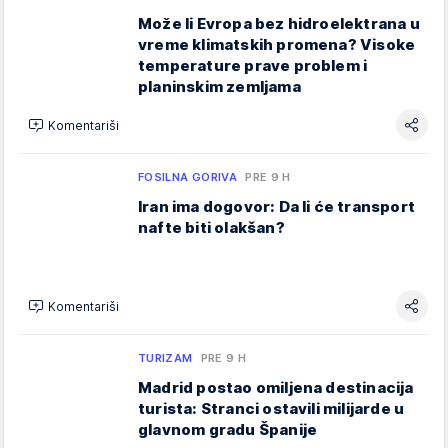
Može li Evropa bez hidroelektrana u
vreme klimatskih promena? Visoke
temperature prave problem i
planinskim zemljama
Komentariši
FOSILNA GORIVA
PRE 9 H
Iran ima dogovor: Da li će transport
nafte biti olakšan?
Komentariši
TURIZAM
PRE 9 H
Madrid postao omiljena destinacija
turista: Stranci ostavili milijarde u
glavnom gradu Španije