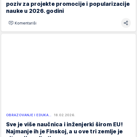
poziv za projekte promocije i popularizacije
nauke u 2026. godini
Komentariši
OBRAZOVANJE I EDUKA…
18.02.2026.
Sve je više naučnica i inženjerki širom EU!
Najmanje ih je Finskoj, a u ove tri zemlje je