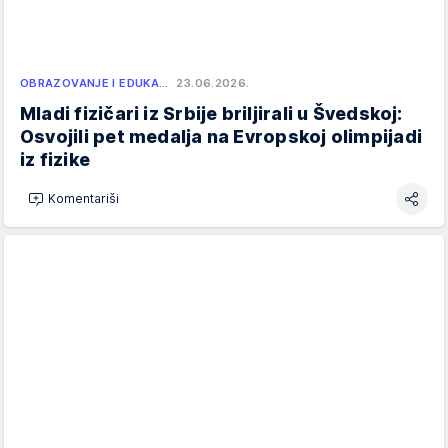
OBRAZOVANJE I EDUKA…
23.06.2026.
Mladi fizičari iz Srbije briljirali u Švedskoj:
Osvojili pet medalja na Evropskoj olimpijadi
iz fizike
Komentariši