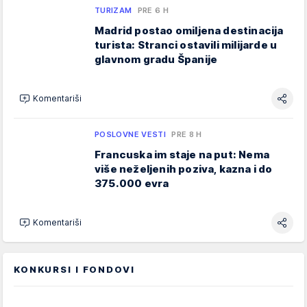
TURIZAM
PRE 6 H
Madrid postao omiljena destinacija
turista: Stranci ostavili milijarde u
glavnom gradu Španije
Komentariši
POSLOVNE VESTI
PRE 8 H
Francuska im staje na put: Nema
više neželjenih poziva, kazna i do
375.000 evra
Komentariši
KONKURSI I FONDOVI