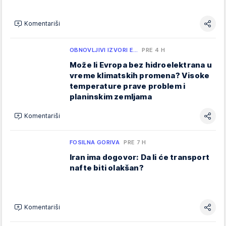
Komentariši
OBNOVLJIVI IZVORI E…
PRE 4 H
Može li Evropa bez hidroelektrana u
vreme klimatskih promena? Visoke
temperature prave problem i
planinskim zemljama
Komentariši
FOSILNA GORIVA
PRE 7 H
Iran ima dogovor: Da li će transport
nafte biti olakšan?
Komentariši