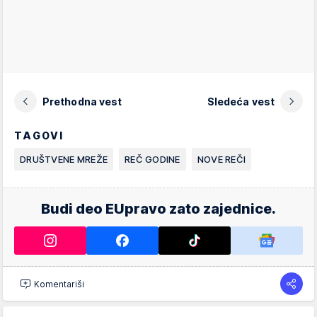
Prethodna vest
Sledeća vest
TAGOVI
DRUŠTVENE MREŽE
REČ GODINE
NOVE REČI
Budi deo EUpravo zato zajednice.
Komentariši