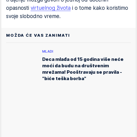
opasnosti
virtuelnog života
i o tome kako koristimo
svoje slobodno vreme.
MOŽDA ĆE VAS ZANIMATI
MLADI
Deca mlađa od 15 godina više neće
moći da budu na društvenim
mrežama! Pooštravaju se pravila -
"biće teška borba"