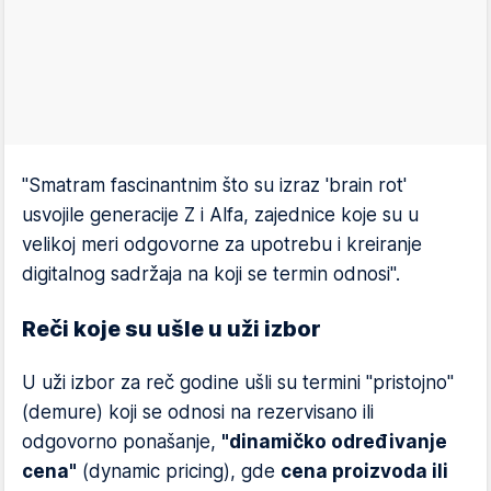
"Smatram fascinantnim što su izraz 'brain rot'
usvojile generacije Z i Alfa, zajednice koje su u
velikoj meri odgovorne za upotrebu i kreiranje
digitalnog sadržaja na koji se termin odnosi".
Reči koje su ušle u uži izbor
U uži izbor za reč godine ušli su termini "pristojno"
(demure) koji se odnosi na rezervisano ili
odgovorno ponašanje,
"dinamičko određivanje
cena"
(dynamic pricing), gde
cena proizvoda ili