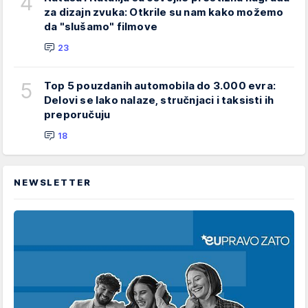
4
za dizajn zvuka: Otkrile su nam kako možemo
da "slušamo" filmove
23
5
Top 5 pouzdanih automobila do 3.000 evra:
Delovi se lako nalaze, stručnjaci i taksisti ih
preporučuju
18
NEWSLETTER