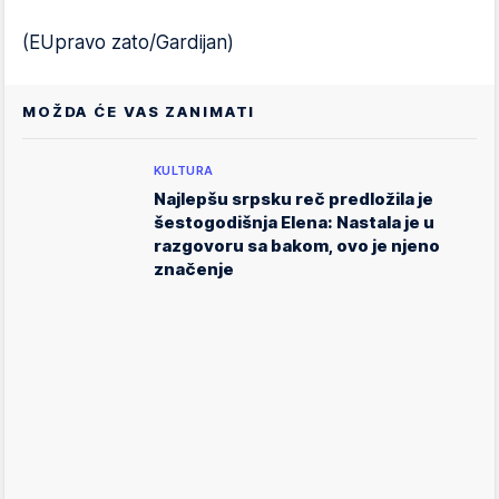
(EUpravo zato/Gardijan)
MOŽDA ĆE VAS ZANIMATI
KULTURA
Najlepšu srpsku reč predložila je
šestogodišnja Elena: Nastala je u
razgovoru sa bakom, ovo je njeno
značenje