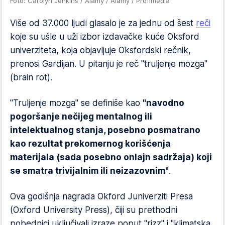
Foto: Carolyn Jenkins / Alamy / Alamy / Profimedia
Više od 37.000 ljudi glasalo je za jednu od šest
reči
koje su ušle u uži izbor izdavačke kuće Oksford
univerziteta, koja objavljuje Oksfordski rečnik,
prenosi Gardijan. U pitanju je reč "truljenje mozga"
(brain rot).
"Truljenje mozga" se definiše kao
"navodno
pogoršanje nečijeg mentalnog ili
intelektualnog stanja, posebno posmatrano
kao rezultat prekomernog korišćenja
materijala (sada posebno onlajn sadržaja) koji
se smatra trivijalnim ili neizazovnim"
.
Ova godišnja nagrada Okford Juniverziti Presa
(Oxford University Press), čiji su prethodni
pobednici uključivali izraze poput "rizz" i "klimatska