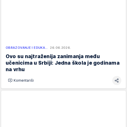
OBRAZOVANJE I EDUKA…
26.06.2026.
Ovo su najtraženija zanimanja među
učenicima u Srbiji: Jedna škola je godinama
na vrhu
Komentariši