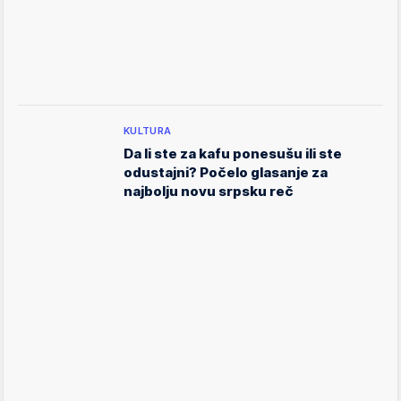
KULTURA
Da li ste za kafu ponesušu ili ste
odustajni? Počelo glasanje za
najbolju novu srpsku reč