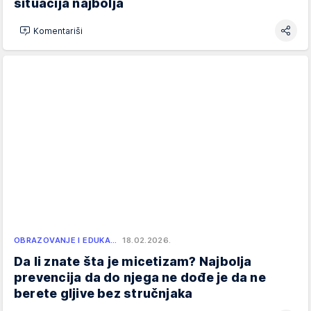
situacija najbolja
Komentariši
OBRAZOVANJE I EDUKA…
18.02.2026.
Da li znate šta je micetizam? Najbolja
prevencija da do njega ne dođe je da ne
berete gljive bez stručnjaka