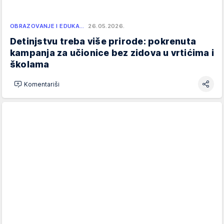
OBRAZOVANJE I EDUKA…
26.05.2026.
Detinjstvu treba više prirode: pokrenuta
kampanja za učionice bez zidova u vrtićima i
školama
Komentariši