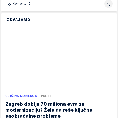
Komentariši
IZDVAJAMO
ODRŽIVA MOBILNOST
PRE 1 H
Zagreb dobija 70 miliona evra za
modernizaciju? Žele da reše ključne
saobraćajne probleme