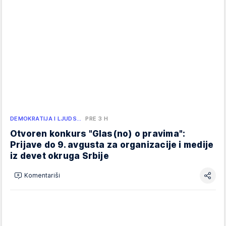
DEMOKRATIJA I LJUDS…
PRE 3 H
Otvoren konkurs "Glas(no) o pravima":
Prijave do 9. avgusta za organizacije i medije
iz devet okruga Srbije
Komentariši