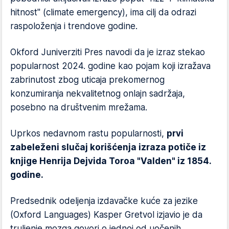
hitnost" (climate emergency), ima cilj da odrazi
raspoloženja i trendove godine.
Okford Juniverziti Pres navodi da je izraz stekao
popularnost 2024. godine kao pojam koji izražava
zabrinutost zbog uticaja prekomernog
konzumiranja nekvalitetnog onlajn sadržaja,
posebno na društvenim mrežama.
Uprkos nedavnom rastu popularnosti,
prvi
zabeleženi slučaj korišćenja izraza potiče iz
knjige Henrija Dejvida Toroa "Valden" iz 1854.
godine.
Predsednik odeljenja izdavačke kuće za jezike
(Oxford Languages) Kasper Gretvol izjavio je da
truljenje mozga govori o jednoj od uočenih