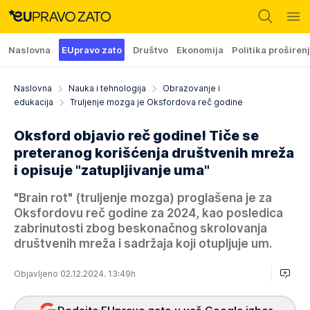
Naslovna
EUpravo zato
Društvo
Ekonomija
Politika proširen
Naslovna
Nauka i tehnologija
Obrazovanje i
edukacija
Truljenje mozga je Oksfordova reč godine
Oksford objavio reč godine! Tiče se
preteranog korišćenja društvenih mreža
i opisuje "zatupljivanje uma"
"Brain rot" (truljenje mozga) proglašena je za
Oksfordovu reč godine za 2024, kao posledica
zabrinutosti zbog beskonačnog skrolovanja
društvenih mreža i sadržaja koji otupljuje um.
Objavljeno 02.12.2024. 13:49h