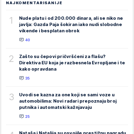
NAJKOMENTARISANIJE
1
Nude platu i od 200.000 dinara, ali se niko ne
javlja: Gazda Paja šokiran iako nudi slobodne
vikende i besplatan obrok
40
2
Zašto su čepovi pričvršćeni za flašu?
Direktiva EU koja je razbesnela Evropljane i te
kako opravdana
35
3
Uvodi se kazna za one koji se sami voze u
automobilima: Novi radari prepoznaju broj
putnika i automatski kažnjavaju
25
Nataša i Natalija su osvojile prestižnu nagradu