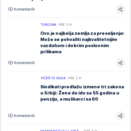
Komentariši
TURIZAM
PRE 3 H
Ovo je najbolja zemlja za preseljenje:
Može se pohvaliti najkvalitetnijim
vazduhom i dobrim poslovnim
prilikama
Komentariši
TRŽIŠTE RADA
PRE 2 H
Sindikati predlažu izmene tri zakona
u Srbiji: Žene da idu sa 55 godina u
penziju, a muškarci sa 60
Komentariši
DEMOKRATIJA I LJUDS…
PRE 3 H