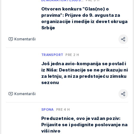
Otvoren konkurs "Glas(no) o
pravima": Prijave do 9. avgusta za
organizacije i medije iz devet okruga
Srbije
Komentariši
TRANSPORT
PRE 2 H
Još jedna avio-kompanija se povlači
iz Niša: Destinacije se ne prikazuju ni
za letnju, a ni za predstojeću zimsku
sezonu
Komentariši
SPONA
PRE 4 H
Preduzetnice, ovo je važan poziv:
Prijavite se i podignite poslovanje na
viši nivo