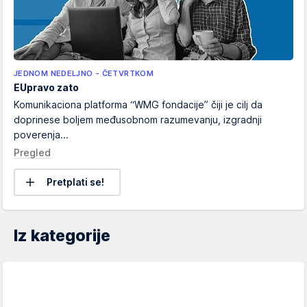
JEDNOM NEDELJNO - ČETVRTKOM
EUpravo zato
Komunikaciona platforma “WMG fondacije” čiji je cilj da
doprinese boljem međusobnom razumevanju, izgradnji
poverenja...
Pregled
Pretplati se!
Iz kategorije