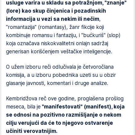
usluge varira u skladu sa potražnjom, "znanje"
(lore) kao skup činjenica i pozadinskih
informacija u vezi sa nekim ili nečim
,
"romantazija" (romantasy), žanr fikcije koji
kombinuje romansu i fantaziju, i "bućkuriš" (slop)
koja označava niskokvalitetni onlajn sadržaj
generisan korišćenjem veštačke inteligencije.
O užem izboru reči odlučivala je četvoročlana
komisija, a u izboru pobednika uzeti su u obzir
glasanje javnosti, komentari i druge analize.
Kembridžova reč ove godine, proglašena prošlog
meseca, bila je
"manifestovati" (manifest), koja
se odnosi na pozitivno razmišljanje o nekom
cilju verujući da će to njegovo ostvarenje
učiniti verovatnijim.