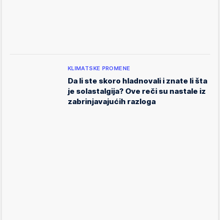
KLIMATSKE PROMENE
Da li ste skoro hladnovali i znate li šta
je solastalgija? Ove reči su nastale iz
zabrinjavajućih razloga