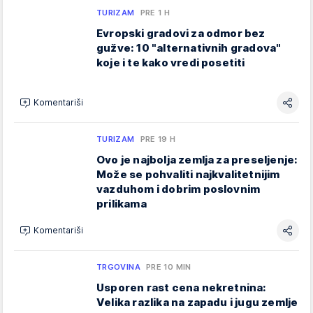
TURIZAM
PRE 1 H
Evropski gradovi za odmor bez
gužve: 10 "alternativnih gradova"
koje i te kako vredi posetiti
Komentariši
TURIZAM
PRE 19 H
Ovo je najbolja zemlja za preseljenje:
Može se pohvaliti najkvalitetnijim
vazduhom i dobrim poslovnim
prilikama
Komentariši
TRGOVINA
PRE 10 MIN
Usporen rast cena nekretnina:
Velika razlika na zapadu i jugu zemlje