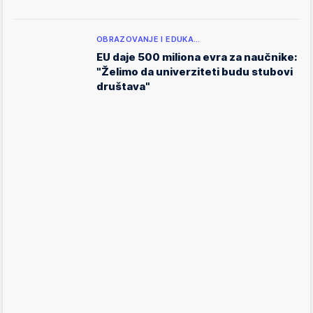
OBRAZOVANJE I EDUKA…
EU daje 500 miliona evra za naučnike:
"Želimo da univerziteti budu stubovi
društava"