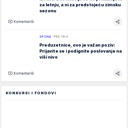
za letnju, a ni za predstojeću zimsku
sezonu
Komentariši
SPONA
PRE 19 H
Preduzetnice, ovo je važan poziv:
Prijavite se i podignite poslovanje na
viši nivo
Komentariši
KONKURSI I FONDOVI