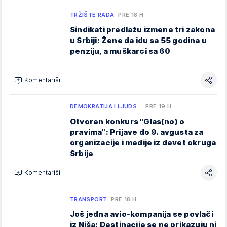
TRŽIŠTE RADA
PRE 18 H
Sindikati predlažu izmene tri zakona
u Srbiji: Žene da idu sa 55 godina u
penziju, a muškarci sa 60
Komentariši
DEMOKRATIJA I LJUDS…
PRE 19 H
Otvoren konkurs "Glas(no) o
pravima": Prijave do 9. avgusta za
organizacije i medije iz devet okruga
Srbije
Komentariši
TRANSPORT
PRE 18 H
Još jedna avio-kompanija se povlači
iz Niša: Destinacije se ne prikazuju ni