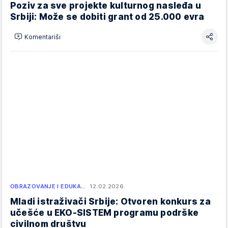
Poziv za sve projekte kulturnog nasleđa u
Srbiji: Može se dobiti grant od 25.000 evra
Komentariši
OBRAZOVANJE I EDUKA…
12.02.2026.
Mladi istraživači Srbije: Otvoren konkurs za
učešće u EKO-SISTEM programu podrške
civilnom društvu