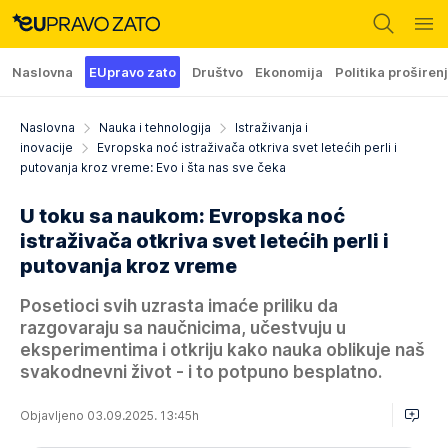
Naslovna
EUpravo zato
Društvo
Ekonomija
Politika proširen
Naslovna
Nauka i tehnologija
Istraživanja i
inovacije
Evropska noć istraživača otkriva svet letećih perli i
putovanja kroz vreme: Evo i šta nas sve čeka
U toku sa naukom: Evropska noć
istraživača otkriva svet letećih perli i
putovanja kroz vreme
Posetioci svih uzrasta imaće priliku da
razgovaraju sa naučnicima, učestvuju u
eksperimentima i otkriju kako nauka oblikuje naš
svakodnevni život - i to potpuno besplatno.
Objavljeno 03.09.2025. 13:45h