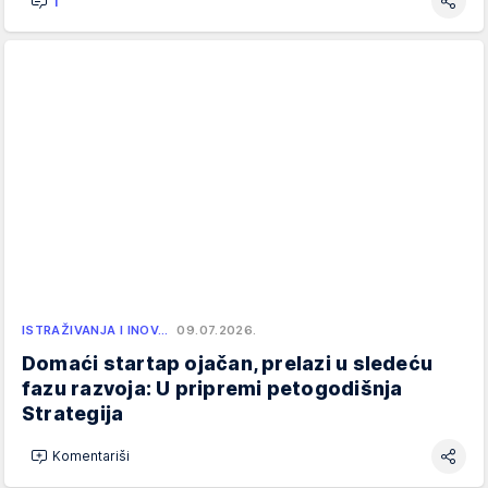
1
ISTRAŽIVANJA I INOV…
09.07.2026.
Domaći startap ojačan, prelazi u sledeću
fazu razvoja: U pripremi petogodišnja
Strategija
Komentariši