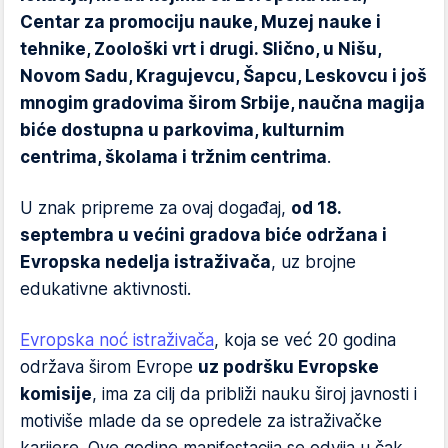
Centar za promociju nauke, Muzej nauke i
tehnike, Zoološki vrt i drugi. Slično, u Nišu,
Novom Sadu, Kragujevcu, Šapcu, Leskovcu i još
mnogim gradovima širom Srbije, naučna magija
biće dostupna u parkovima, kulturnim
centrima, školama i tržnim centrima
.
U znak pripreme za ovaj događaj,
od 18.
septembra u većini gradova biće održana i
Evropska nedelja istraživača
, uz brojne
edukativne aktivnosti.
Evropska noć istraživača
, koja se već 20 godina
održava širom Evrope
uz podršku Evropske
komisije
, ima za cilj da približi nauku široj javnosti i
motiviše mlade da se opredele za istraživačke