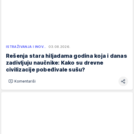
ISTRAŽIVANJA I INOV…
03.08.2026.
Rešenja stara hiljadama godina koja i danas
zadivljuju naučnike: Kako su drevne
civilizacije pobeđivale sušu?
Komentariši