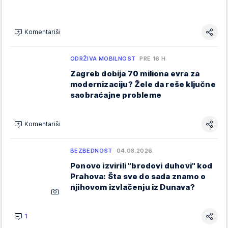
Komentariši
ODRŽIVA MOBILNOST
PRE 16 H
Zagreb dobija 70 miliona evra za
modernizaciju? Žele da reše ključne
saobraćajne probleme
Komentariši
BEZBEDNOST
04.08.2026.
Ponovo izvirili "brodovi duhovi" kod
Prahova: Šta sve do sada znamo o
njihovom izvlačenju iz Dunava?
1