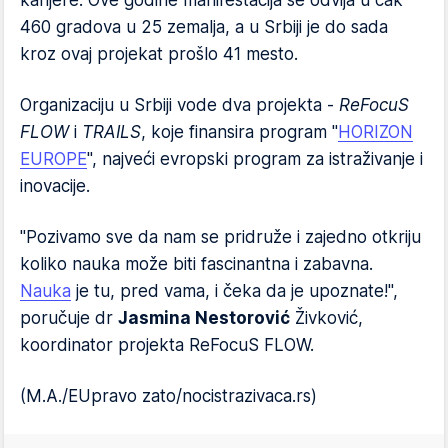
karijere. Ove godine manifestacija se odvija u čak
460 gradova u 25 zemalja, a u Srbiji je do sada
kroz ovaj projekat prošlo 41 mesto.
Organizaciju u Srbiji vode dva projekta -
ReFocuS
FLOW
i
TRAILS
, koje finansira program "
HORIZON
EUROPE
", najveći evropski program za istraživanje i
inovacije.
"Pozivamo sve da nam se pridruže i zajedno otkriju
koliko nauka može biti fascinantna i zabavna.
Nauka
je tu, pred vama, i čeka da je upoznate!",
poručuje dr
Jasmina Nestorović
Živković,
koordinator projekta ReFocuS FLOW.
(M.A./EUpravo zato/nocistrazivaca.rs)