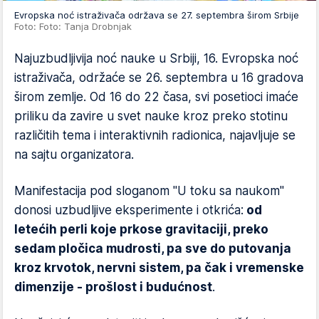
Evropska noć istraživača održava se 27. septembra širom Srbije
Foto: Foto: Tanja Drobnjak
Najuzbudljivija noć nauke u Srbiji, 16. Evropska noć
istraživača, održaće se 26. septembra u 16 gradova
širom zemlje. Od 16 do 22 časa, svi posetioci imaće
priliku da zavire u svet nauke kroz preko stotinu
različitih tema i interaktivnih radionica, najavljuje se
na sajtu organizatora.
Manifestacija pod sloganom "U toku sa naukom"
donosi uzbudljive eksperimente i otkrića:
od
letećih perli koje prkose gravitaciji, preko
sedam pločica mudrosti, pa sve do putovanja
kroz krvotok, nervni sistem, pa čak i vremenske
dimenzije - prošlost i budućnost
.