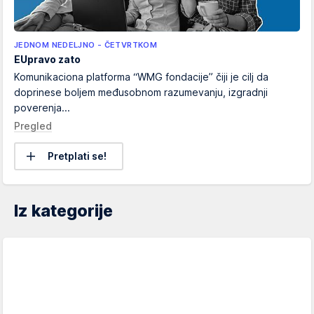
JEDNOM NEDELJNO - ČETVRTKOM
EUpravo zato
Komunikaciona platforma “WMG fondacije” čiji je cilj da
doprinese boljem međusobnom razumevanju, izgradnji
poverenja...
Pregled
Pretplati se!
Iz kategorije