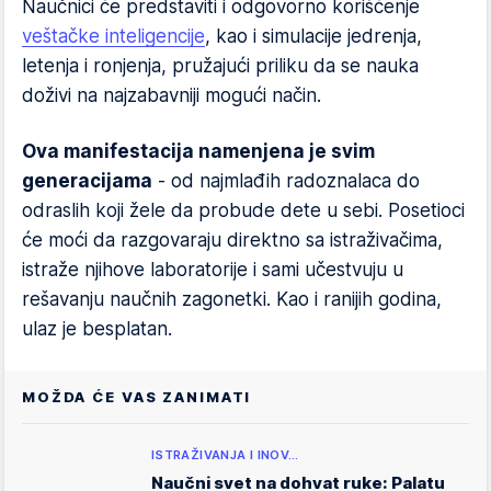
Naučnici će predstaviti i odgovorno korišćenje
veštačke inteligencije
, kao i simulacije jedrenja,
letenja i ronjenja, pružajući priliku da se nauka
doživi na najzabavniji mogući način.
Ova manifestacija namenjena je svim
generacijama
- od najmlađih radoznalaca do
odraslih koji žele da probude dete u sebi. Posetioci
će moći da razgovaraju direktno sa istraživačima,
istraže njihove laboratorije i sami učestvuju u
rešavanju naučnih zagonetki. Kao i ranijih godina,
ulaz je besplatan.
MOŽDA ĆE VAS ZANIMATI
ISTRAŽIVANJA I INOV…
Naučni svet na dohvat ruke: Palatu