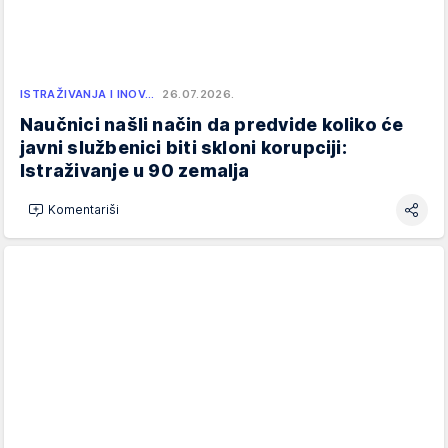
ISTRAŽIVANJA I INOV…
26.07.2026.
Naučnici našli način da predvide koliko će
javni službenici biti skloni korupciji:
Istraživanje u 90 zemalja
Komentariši