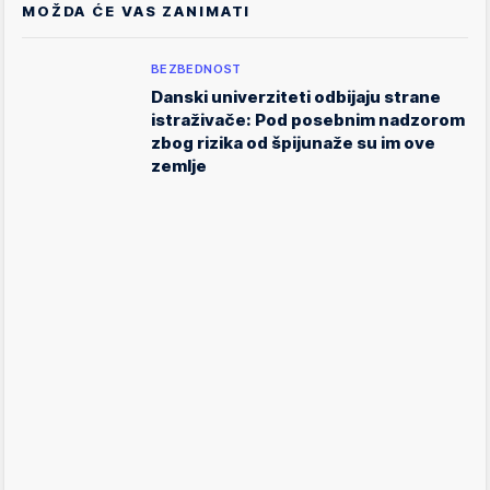
MOŽDA ĆE VAS ZANIMATI
BEZBEDNOST
Danski univerziteti odbijaju strane
istraživače: Pod posebnim nadzorom
zbog rizika od špijunaže su im ove
zemlje