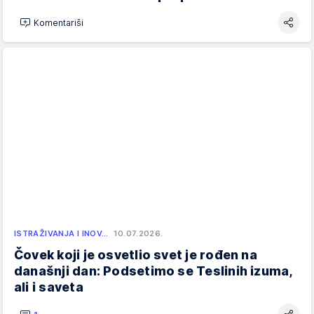
Komentariši
ISTRAŽIVANJA I INOV…
10.07.2026.
Čovek koji je osvetlio svet je rođen na
današnji dan: Podsetimo se Teslinih izuma,
ali i saveta