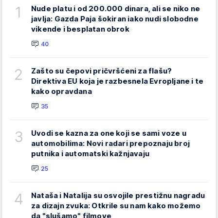
1
Nude platu i od 200.000 dinara, ali se niko ne
javlja: Gazda Paja šokiran iako nudi slobodne
vikende i besplatan obrok
40
2
Zašto su čepovi pričvršćeni za flašu?
Direktiva EU koja je razbesnela Evropljane i te
kako opravdana
35
3
Uvodi se kazna za one koji se sami voze u
automobilima: Novi radari prepoznaju broj
putnika i automatski kažnjavaju
25
4
Nataša i Natalija su osvojile prestižnu nagradu
za dizajn zvuka: Otkrile su nam kako možemo
da "slušamo" filmove