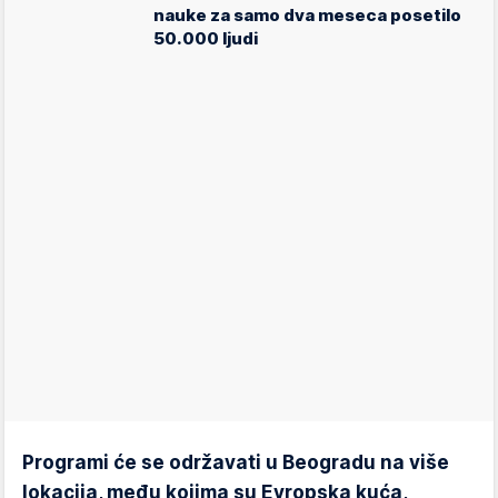
nauke za samo dva meseca posetilo
50.000 ljudi
Programi će se održavati u Beogradu na više
lokacija, među kojima su Evropska kuća,