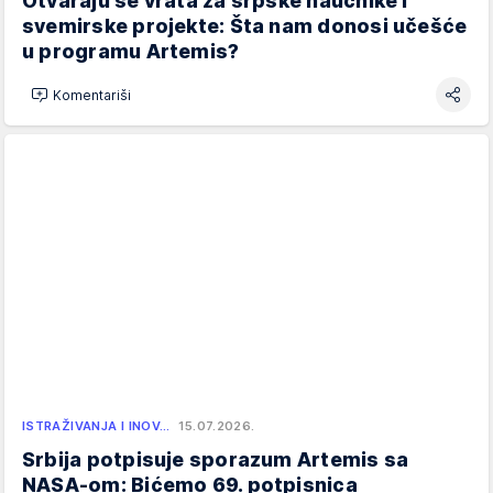
Otvaraju se vrata za srpske naučnike i
svemirske projekte: Šta nam donosi učešće
u programu Artemis?
Komentariši
ISTRAŽIVANJA I INOV…
15.07.2026.
Srbija potpisuje sporazum Artemis sa
NASA-om: Bićemo 69. potpisnica