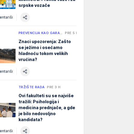
srpske vozače
ntariši
PREVENCIJA KAO GARA…
PRE 5 H
Znaci upozorenja: Zašto
se ježimo i osećamo
hladnoću tokom velikih
vrućina?
ntariši
TRŽIŠTE RADA
PRE 3 H
Ovi fakulteti su se najviše
tražili: Psihologija i
medicina prednjače, a gde
je bilo nedovoljno
kandidata?
ntariši