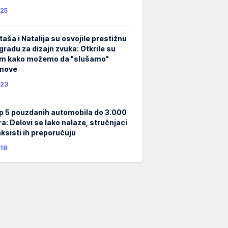
25
taša i Natalija su osvojile prestižnu
gradu za dizajn zvuka: Otkrile su
m kako možemo da "slušamo"
lmove
23
p 5 pouzdanih automobila do 3.000
ra: Delovi se lako nalaze, stručnjaci
taksisti ih preporučuju
18