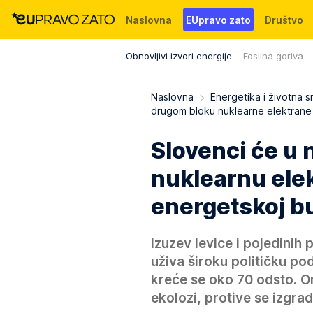
Naslovna
EUpravo zato
Društvo
Obnovljivi izvori energije
Fosilna goriva
Događaji
News
WMG fondacija
Naslovna
Energetika i životna s
drugom bloku nuklearne elektrane
Slovenci će u 
nuklearnu ele
energetskoj b
Izuzev levice i pojedinih 
uživa široku političku po
kreće se oko 70 odsto. O
ekolozi, protive se izgra