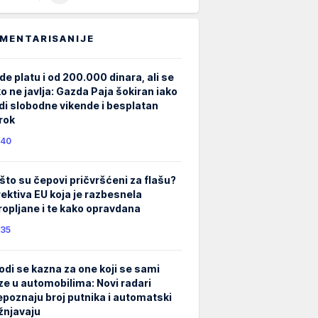
MENTARISANIJE
de platu i od 200.000 dinara, ali se
ko ne javlja: Gazda Paja šokiran iako
di slobodne vikende i besplatan
rok
40
što su čepovi pričvršćeni za flašu?
rektiva EU koja je razbesnela
ropljane i te kako opravdana
35
odi se kazna za one koji se sami
ze u automobilima: Novi radari
epoznaju broj putnika i automatski
žnjavaju