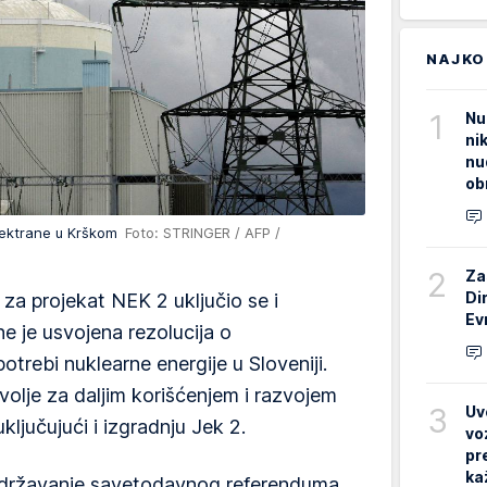
NAJKO
1
Nu
ni
nu
ob
elektrane u Krškom
Foto: STRINGER / AFP /
2
Za
Di
 za projekat NEK 2 uključio se i
Ev
e je usvojena rezolucija o
trebi nuklearne energije u Sloveniji.
volje za daljim korišćenjem i razvojem
3
Uv
uključujući i izgradnju Jek 2.
vo
pr
ka
a održavanje savetodavnog referenduma