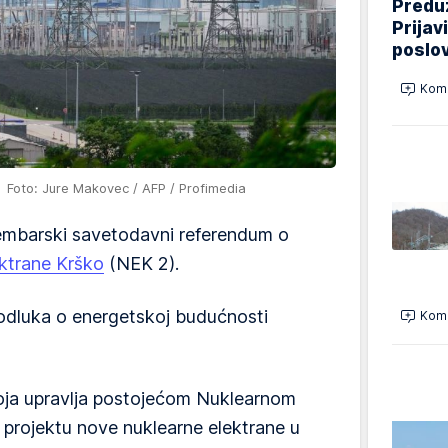
Preduz
Prijav
poslo
Kome
ji
Foto: Jure Makovec / AFP / Profimedia
embarski savetodavni referendum o
ktrane Krško
(NEK 2).
h odluka o energetskoj budućnosti
Kome
koja upravlja postojećom Nuklearnom
projektu nove nuklearne elektrane u