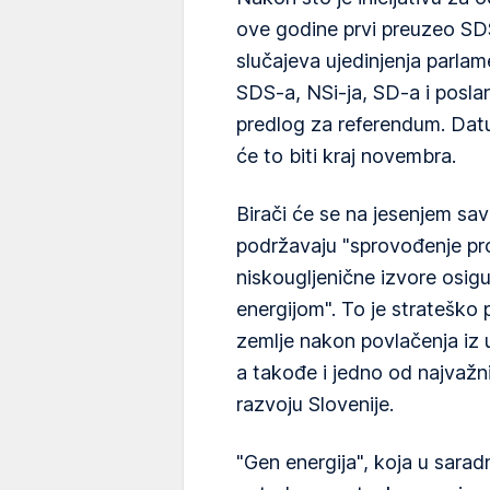
ove godine prvi preuzeo SD
slučajeva ujedinjenja parlam
SDS-a, NSi-ja, SD-a i poslan
predlog za referendum. Datu
će to biti kraj novembra.
Birači će se na jesenjem sa
podržavaju "sprovođenje pr
niskougljenične izvore osig
energijom". To je strateško
zemlje nakon povlačenja iz
a takođe i jedno od najvažn
razvoju Slovenije.
"Gen energija", koja u sarad