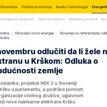
Ekonomija
Politika proširenja
Nauka i tehnologija
Energetik
Energetska efikasnost
Održiva mobilnost
Klimatske promene
Biod
redina
Obnovljivi izvori energije
Slovenija na referendumu odl
 Krško
novembru odlučiti da li žele 
ktranu u Krškom: Odluka o
udućnosti zemlje
poslanika, projekat NEK 2 u Sloveniji
dršku u parlamentu, a podrška javnosti
rganizacije civilnog društva, uglavnom
dnji nove nuklearne elektrane Krško.