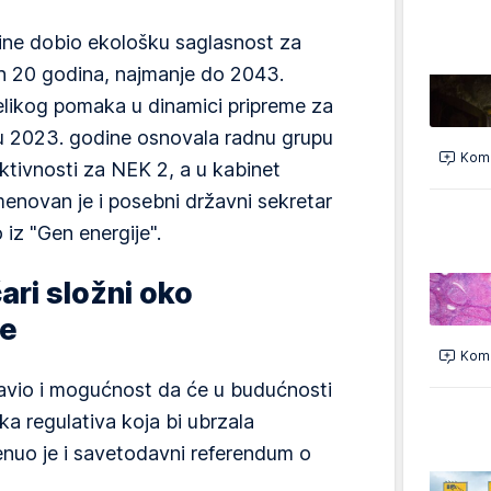
ine dobio ekološku saglasnost za
h 20 godina, najmanje do 2043.
velikog pomaka u dinamici pripreme za
u 2023. godine osnovala radnu grupu
Kome
ktivnosti za NEK 2, a u kabinet
enovan je i posebni državni sekretar
o iz "Gen energije".
ari složni oko
je
Kome
javio i mogućnost da će u budućnosti
a regulativa koja bi ubrzala
menuo je i savetodavni referendum o