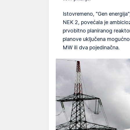
Istovremeno, "Gen energija", 
NEK 2, povećala je ambicio
prvobitno planiranog reakt
planove uključena mogućnos
MW ili dva pojedinačna.