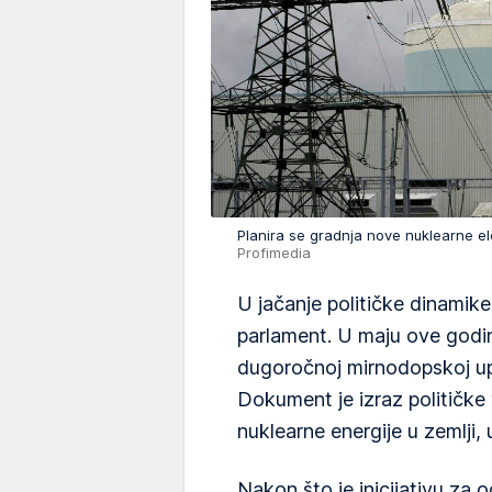
Planira se gradnja nove nuklearne 
Profimedia
U jačanje političke dinamike
parlament. U maju ove godin
dugoročnoj mirnodopskoj upo
Dokument je izraz političke 
nuklearne energije u zemlji, 
Nakon što je inicijativu z