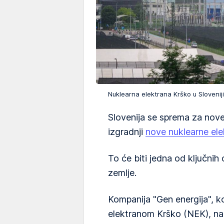
Nuklearna elektrana Krško u Sloveni
Slovenija se sprema za nov
izgradnji
nove nuklearne ele
To će biti jedna od ključni
zemlje.
Kompanija "Gen energija", 
elektranom Krško (NEK), na 