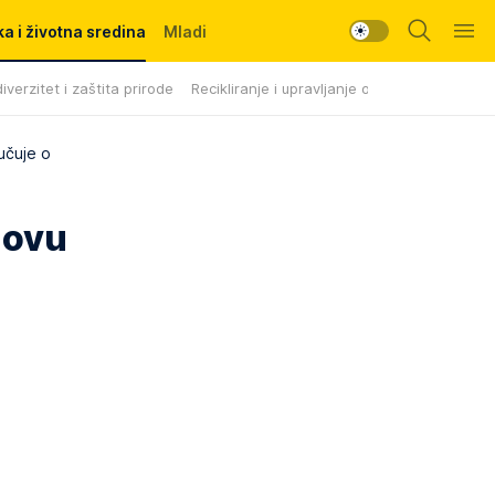
a i životna sredina
Mladi
iverzitet i zaštita prirode
Recikliranje i upravljanje otpadom
učuje o
novu