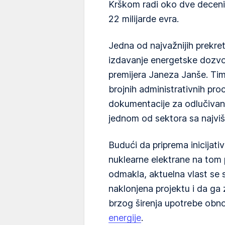
Krškom radi oko dve decenije
22 milijarde evra.
Jedna od najvažnijih prekretn
izdavanje energetske dozvo
premijera Janeza Janše. Tim
brojnih administrativnih pr
dokumentacije za odlučivanje 
jednom od sektora sa najviš
Budući da priprema inicijat
nuklearne elektrane na tom 
odmakla, aktuelna vlast se 
naklonjena projektu i da ga
brzog širenja upotrebe obno
energije
.