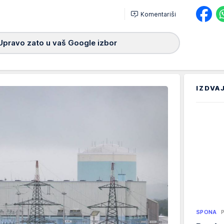
Komentariši
Upravo zato u vaš Google izbor
IZDVA
SPONA