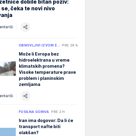
etnice dobile bitan poziv:
i se, čeka te novi nivo
vanja
ntariši
OBNOVLJIVI IZVORI E…
PRE 28 MIN
Može li Evropa bez
hidroelektrana u vreme
klimatskih promena?
Visoke temperature prave
problem i planinskim
zemljama
ntariši
FOSILNA GORIVA
PRE 2 H
Iran ima dogovor: Da li će
transport nafte biti
olakšan?