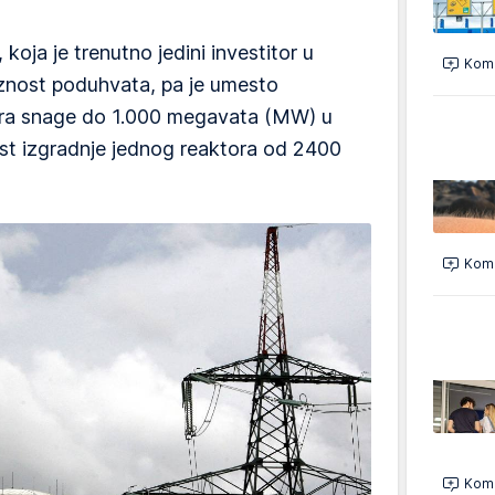
koja je trenutno jedini investitor u
Kome
znost poduhvata, pa je umesto
ora snage do 1.000 megavata (MW) u
t izgradnje jednog reaktora od 2400
Kome
Kome