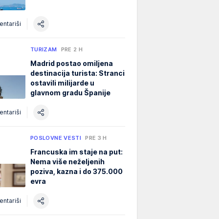
ntariši
TURIZAM
PRE 2 H
Madrid postao omiljena
destinacija turista: Stranci
ostavili milijarde u
glavnom gradu Španije
ntariši
POSLOVNE VESTI
PRE 3 H
Francuska im staje na put:
Nema više neželjenih
poziva, kazna i do 375.000
evra
ntariši