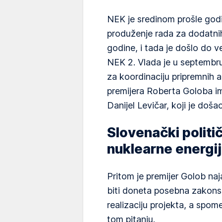
NEK je sredinom prošle god
produženje rada za dodatni
godine, i tada je došlo do 
NEK 2. Vlada je u septembr
za koordinaciju pripremnih a
premijera Roberta Goloba im
Danijel Levičar, koji je doša
Slovenački politič
nuklearne energi
Pritom je premijer Golob na
biti doneta posebna zakonsk
realizaciju projekta, a spo
tom pitanju.