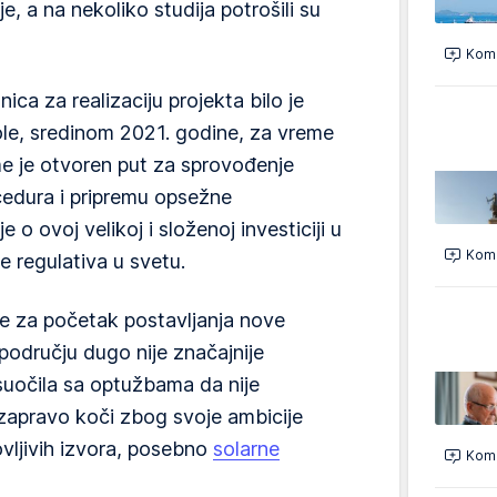
, a na nekoliko studija potrošili su
Kome
ica za realizaciju projekta bilo je
le, sredinom 2021. godine, za vreme
e je otvoren put za sprovođenje
ocedura i pripremu opsežne
o ovoj velikoj i složenoj investiciji u
Kome
e regulativa u svetu.
ive za početak postavljanja nove
području dugo nije značajnije
suočila sa optužbama da nije
 zapravo koči zbog svoje ambicije
vljivih izvora, posebno
solarne
Kome