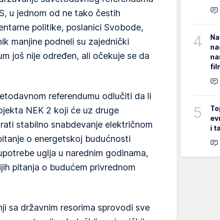
S, u jednom od ne tako čestih
entarne politike, poslanici Svobode,
4
Na
ik manjine podneli su zajednički
na
m još nije određen, ali očekuje se da
na
fi
vetodavnom referendumu odlučiti da li
5
To
ojekta NEK 2 koji će uz druge
ev
urati stabilno snabdevanje električnom
i 
 pitanje o energetskoj budućnosti
 upotrebe uglja u narednim godinama,
ijih pitanja o budućem privrednom
nji sa državnim resorima sprovodi sve