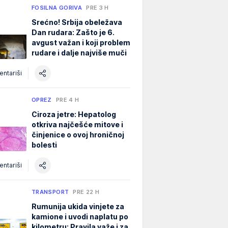
FOSILNA GORIVA
PRE 3 H
Srećno! Srbija obeležava
Dan rudara: Zašto je 6.
avgust važan i koji problem
rudare i dalje najviše muči
ntariši
OPREZ
PRE 4 H
Ciroza jetre: Hepatolog
otkriva najčešće mitove i
činjenice o ovoj hroničnoj
bolesti
ntariši
TRANSPORT
PRE 22 H
Rumunija ukida vinjete za
kamione i uvodi naplatu po
kilometru: Pravila važe i za