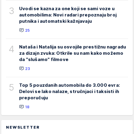
3
Uvodi se kazna za one koji se sami voze u
automobilima: Novi radari prepoznaju broj
putnika i automatski kažnjavaju
25
4
Nataša i Natalija su osvojile prestižnu nagradu
za dizajn zvuka: Otkrile su nam kako možemo
da "slušamo" filmove
23
5
Top 5 pouzdanih automobila do 3.000 evra:
Delovi se lako nalaze, stručnjaci i taksisti ih
preporučuju
18
NEWSLETTER