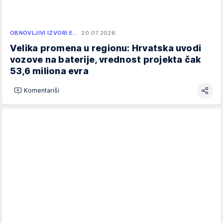
OBNOVLJIVI IZVORI E…
20.07.2026.
Velika promena u regionu: Hrvatska uvodi
vozove na baterije, vrednost projekta čak
53,6 miliona evra
Komentariši