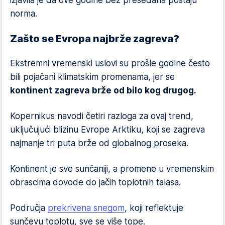
izjavila je da ove godine bez presedana postaju
norma.
Zašto se Evropa najbrže zagreva?
Ekstremni vremenski uslovi su prošle godine često
bili pojačani klimatskim promenama, jer se
kontinent zagreva brže od bilo kog drugog.
Kopernikus navodi četiri razloga za ovaj trend,
uključujući blizinu Evrope Arktiku, koji se zagreva
najmanje tri puta brže od globalnog proseka.
Kontinent je sve sunčaniji, a promene u vremenskim
obrascima dovode do jačih toplotnih talasa.
Područja
prekrivena snegom
, koji reflektuje
sunčevu toplotu, sve se više tope.