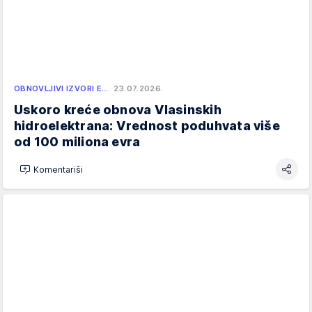
OBNOVLJIVI IZVORI E…
23.07.2026.
Uskoro kreće obnova Vlasinskih
hidroelektrana: Vrednost poduhvata više
od 100 miliona evra
Komentariši