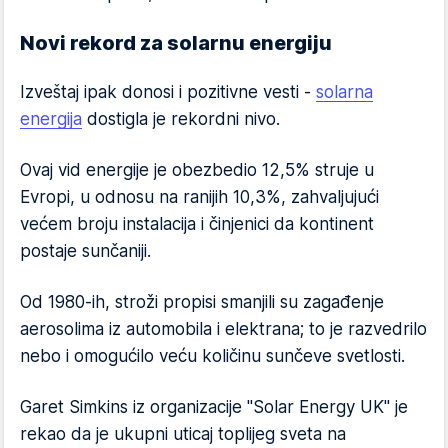
Novi rekord za solarnu energiju
Izveštaj ipak donosi i pozitivne vesti -
solarna
energija
dostigla je rekordni nivo.
Ovaj vid energije je obezbedio 12,5% struje u
Evropi, u odnosu na ranijih 10,3%, zahvaljujući
većem broju instalacija i činjenici da kontinent
postaje sunčaniji.
Od 1980-ih, stroži propisi smanjili su zagađenje
aerosolima iz automobila i elektrana; to je razvedrilo
nebo i omogućilo veću količinu sunčeve svetlosti.
Garet Simkins iz organizacije "Solar Energy UK" je
rekao da je ukupni uticaj toplijeg sveta na