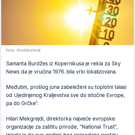
Foto: Shutterstock
Samanta Burdžes iz Kopernikusa je rekla za Sky
News da je vrućina 1976. bila vrlo lokalizovana.
Međutim, prošlog juna zabeleženi su toplotni talasi
od Ujedinjenog Kraljevstva sve do istočne Evrope,
pa do Grčke".
Hilari Mekgrejdi, direktorka najveće evropske
organizacije za zaštitu prirode, "National Trust",