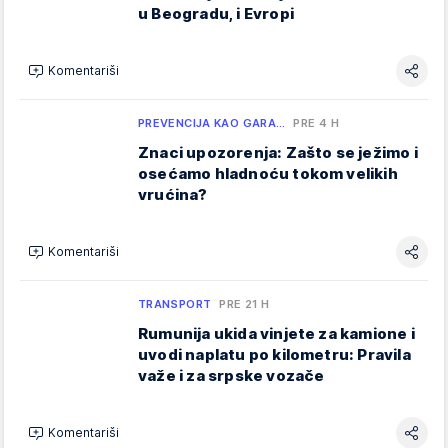
u Beogradu, i Evropi
Komentariši
PREVENCIJA KAO GARA…
PRE 4 H
Znaci upozorenja: Zašto se ježimo i
osećamo hladnoću tokom velikih
vrućina?
Komentariši
TRANSPORT
PRE 21 H
Rumunija ukida vinjete za kamione i
uvodi naplatu po kilometru: Pravila
važe i za srpske vozače
Komentariši