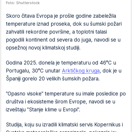
Foto: Shutterstock
Skoro čitava Evropa je prošle godine zabeležila
temperature iznad proseka, dok su šumski požari
zahvatili rekordne površine, a toplotni talasi
pogodili kontinent od severa do juga, navodi se u
opsežnoj novoj klimatskoj studiji.
Godina 2025. donela je temperaturu od 46°C u
Portugalu, 30°C unutar
Arktičkog kruga
, dok je u
Španiji gorelo 20 velikih šumskih požara.
"Opasno visoke" temperature su imale posledice po
društva i ekosisteme širom Evrope, navodi se u
izveštaju "Stanje klime u Evropi".
Studija, koju su izradili klimatski servis Kopernikus i