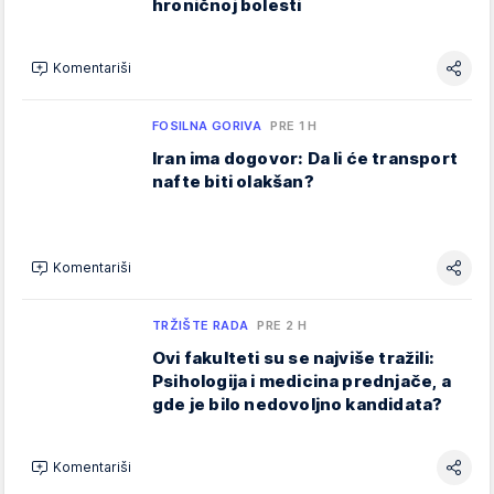
hroničnoj bolesti
Komentariši
FOSILNA GORIVA
PRE 1 H
Iran ima dogovor: Da li će transport
nafte biti olakšan?
Komentariši
TRŽIŠTE RADA
PRE 2 H
Ovi fakulteti su se najviše tražili:
Psihologija i medicina prednjače, a
gde je bilo nedovoljno kandidata?
Komentariši