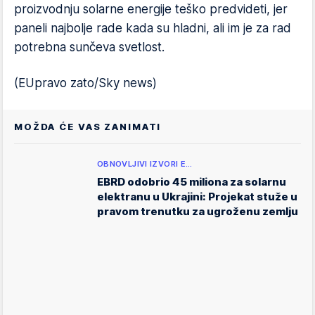
proizvodnju solarne energije teško predvideti, jer
paneli najbolje rade kada su hladni, ali im je za rad
potrebna sunčeva svetlost.
(EUpravo zato/Sky news)
MOŽDA ĆE VAS ZANIMATI
OBNOVLJIVI IZVORI E…
EBRD odobrio 45 miliona za solarnu
elektranu u Ukrajini: Projekat stuže u
pravom trenutku za ugroženu zemlju