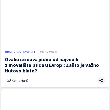
OBNOVLJIVI IZVORI E…
28.07.2026.
Ovako se čuva jedno od najvećih
zimovališta ptica u Evropi: Zašto je važno
Hutovo blato?
Komentariši