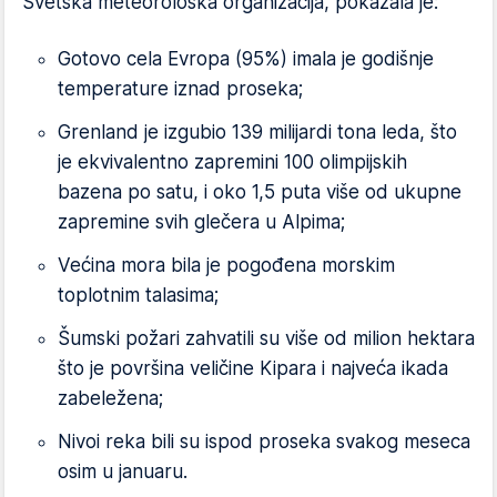
Svetska meteorološka organizacija, pokazala je:
Gotovo cela Evropa (95%) imala je godišnje
temperature iznad proseka;
Grenland je izgubio 139 milijardi tona leda, što
je ekvivalentno zapremini 100 olimpijskih
bazena po satu, i oko 1,5 puta više od ukupne
zapremine svih glečera u Alpima;
Većina mora bila je pogođena morskim
toplotnim talasima;
Šumski požari zahvatili su više od milion hektara
što je površina veličine Kipara i najveća ikada
zabeležena;
Nivoi reka bili su ispod proseka svakog meseca
osim u januaru.