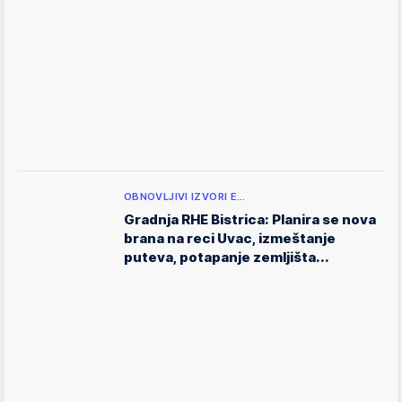
OBNOVLJIVI IZVORI E…
Gradnja RHE Bistrica: Planira se nova
brana na reci Uvac, izmeštanje
puteva, potapanje zemljišta...