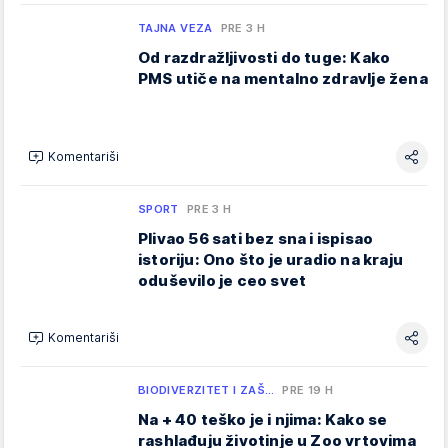
TAJNA VEZA
PRE 3 H
Od razdražljivosti do tuge: Kako
PMS utiče na mentalno zdravlje žena
Komentariši
SPORT
PRE 3 H
Plivao 56 sati bez sna i ispisao
istoriju: Ono što je uradio na kraju
oduševilo je ceo svet
Komentariši
BIODIVERZITET I ZAŠ…
PRE 19 H
Na + 40 teško je i njima: Kako se
rashlađuju životinje u Zoo vrtovima