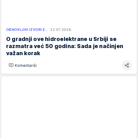
OBNOVLJIVI IZVORI E…
22.07.2026.
O gradnji ove hidroelektrane u Srbiji se
razmatra već 50 godina: Sada je načinjen
važan korak
Komentariši