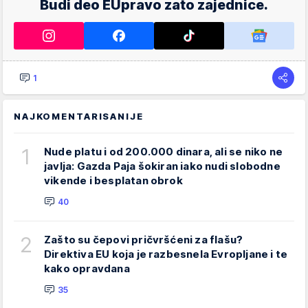
Budi deo EUpravo zato zajednice.
1
NAJKOMENTARISANIJE
1
Nude platu i od 200.000 dinara, ali se niko ne
javlja: Gazda Paja šokiran iako nudi slobodne
vikende i besplatan obrok
40
2
Zašto su čepovi pričvršćeni za flašu?
Direktiva EU koja je razbesnela Evropljane i te
kako opravdana
35