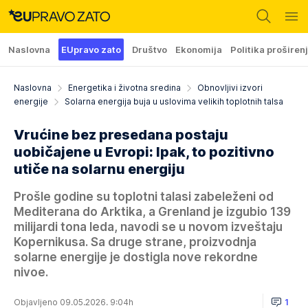
Naslovna
EUpravo zato
Društvo
Ekonomija
Politika proširen
Naslovna
Energetika i životna sredina
Obnovljivi izvori
energije
Solarna energija buja u uslovima velikih toplotnih talsa
Vrućine bez presedana postaju
uobičajene u Evropi: Ipak, to pozitivno
utiče na solarnu energiju
Prošle godine su toplotni talasi zabeleženi od
Mediterana do Arktika, a Grenland je izgubio 139
milijardi tona leda, navodi se u novom izveštaju
Kopernikusa. Sa druge strane, proizvodnja
solarne energije je dostigla nove rekordne
nivoe.
Objavljeno 09.05.2026. 9:04h
1