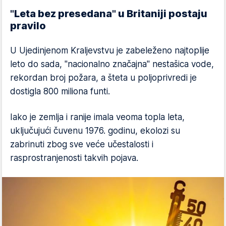
"Leta bez presedana" u Britaniji postaju
pravilo
U Ujedinjenom Kraljevstvu je zabeleženo najtoplije
leto do sada, "nacionalno značajna" nestašica vode,
rekordan broj požara, a šteta u poljoprivredi je
dostigla 800 miliona funti.
Iako je zemlja i ranije imala veoma topla leta,
uključujući čuvenu 1976. godinu, ekolozi su
zabrinuti zbog sve veće učestalosti i
rasprostranjenosti takvih pojava.