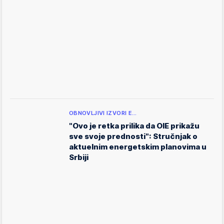
OBNOVLJIVI IZVORI E…
"Ovo je retka prilika da OIE prikažu
sve svoje prednosti": Stručnjak o
aktuelnim energetskim planovima u
Srbiji