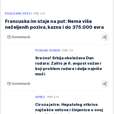
POSLOVNE VESTI
PRE 2 H
Francuska im staje na put: Nema više
neželjenih poziva, kazna i do 375.000 evra
Komentariši
FOSILNA GORIVA
PRE 1 H
Srećno! Srbija obeležava Dan
rudara: Zašto je 6. avgust važan i
koji problem rudare i dalje najviše
muči
Komentariši
OPREZ
PRE 3 H
Ciroza jetre: Hepatolog otkriva
najčešće mitove i činjenice o ovoj