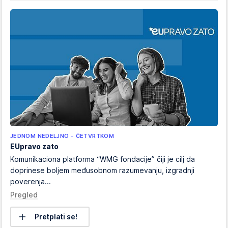
JEDNOM NEDELJNO - ČETVRTKOM
EUpravo zato
Komunikaciona platforma “WMG fondacije” čiji je cilj da
doprinese boljem međusobnom razumevanju, izgradnji
poverenja...
Pregled
Pretplati se!