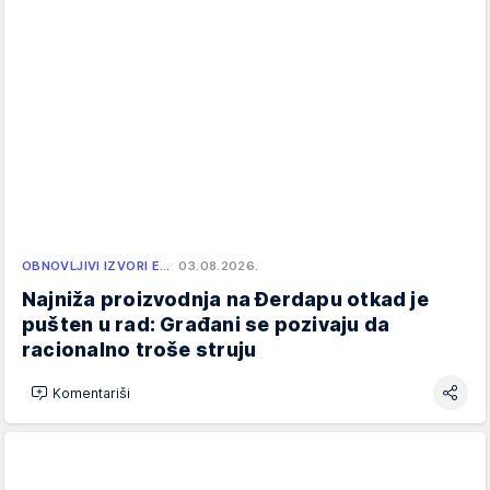
OBNOVLJIVI IZVORI E…
03.08.2026.
Najniža proizvodnja na Đerdapu otkad je
pušten u rad: Građani se pozivaju da
racionalno troše struju
Komentariši