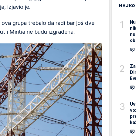
NAJKO
, izjavio je.
1
Nu
 ova grupa trebalo da radi bar još dve
ni
ut i Mintia ne budu izgrađena.
nu
ob
2
Za
Di
Ev
3
Uv
vo
pr
ka