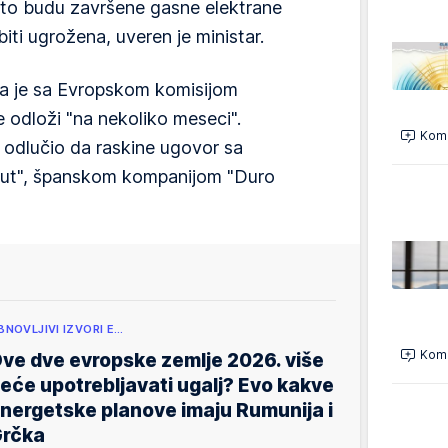
što budu završene gasne elektrane
biti ugrožena, uveren je ministar.
da je sa Evropskom komisijom
 odloži "na nekoliko meseci".
Kome
 odlučio da raskine ugovor sa
nut", španskom kompanijom "Duro
BNOVLJIVI IZVORI E…
Kome
ve dve evropske zemlje 2026. više
eće upotrebljavati ugalj? Evo kakve
nergetske planove imaju Rumunija i
rčka