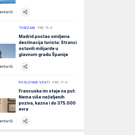
ntariši
TURIZAM
PRE 15 H
Madrid postao omiljena
destinacija turista: Stranci
ostavili milijarde u
glavnom gradu Španije
ntariši
POSLOVNE VESTI
PRE 17 H
Francuska im staje na put:
Nema više neželjenih
poziva, kazna i do 375.000
evra
ntariši