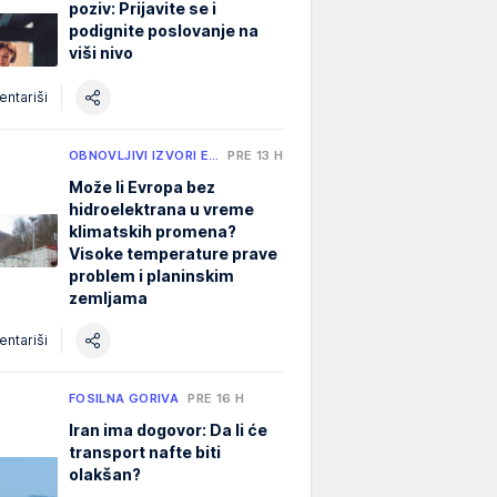
poziv: Prijavite se i
podignite poslovanje na
viši nivo
ntariši
OBNOVLJIVI IZVORI E…
PRE 13 H
Može li Evropa bez
hidroelektrana u vreme
klimatskih promena?
Visoke temperature prave
problem i planinskim
zemljama
ntariši
FOSILNA GORIVA
PRE 16 H
Iran ima dogovor: Da li će
transport nafte biti
olakšan?