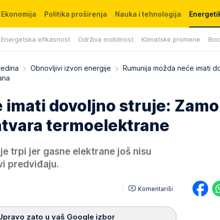
Ekonomija
Politika proširenja
Nauka i tehnologija
Energetik
Energetska efikasnost
Održiva mobilnost
Klimatske promene
Biod
redina
Obnovljivi izvori energije
Rumunija možda neće imati d
ana
imati dovoljno struje: Zamol
atvara termoelektrane
e trpi jer gasne elektrane još nisu
i predviđaju.
Komentariši
Upravo zato u vaš Google izbor