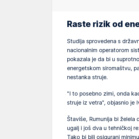
Raste rizik od e
Studija sprovedena s držav
nacionalnim operatorom sist
pokazala je da bi u suprot
energetskom siromaštvu, pa 
nestanka struje.
"I to posebno zimi, onda 
struje iz vetra", objasnio je 
Štaviše, Rumunija bi želela d
ugalj i još dva u tehničkoj r
Tako bi bili osigurani min