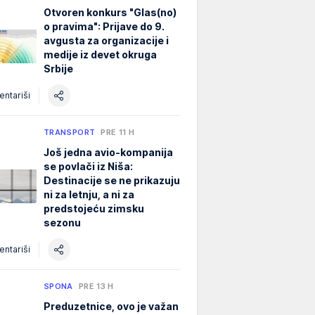
Otvoren konkurs "Glas(no)
o pravima": Prijave do 9.
avgusta za organizacije i
medije iz devet okruga
Srbije
ntariši
TRANSPORT
PRE 11 H
Još jedna avio-kompanija
se povlači iz Niša:
Destinacije se ne prikazuju
ni za letnju, a ni za
predstojeću zimsku
sezonu
ntariši
SPONA
PRE 13 H
Preduzetnice, ovo je važan