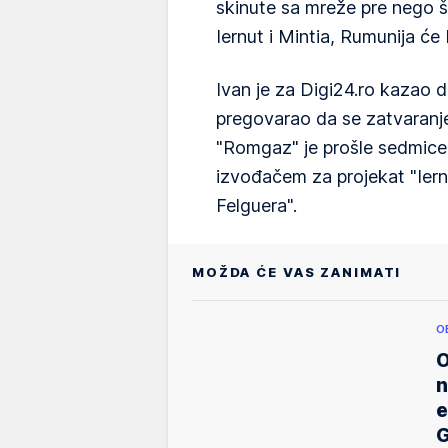
skinute sa mreže pre nego 
Iernut i Mintia, Rumunija će 
Ivan je za Digi24.ro kazao 
pregovarao da se zatvaranje
"Romgaz" je prošle sedmice
izvođačem za projekat "Ier
Felguera".
MOŽDA ĆE VAS ZANIMATI
O
O
n
e
G