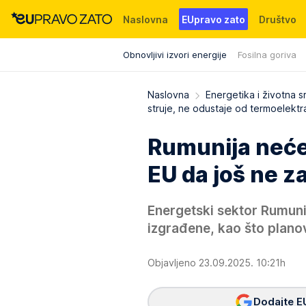
Naslovna
EUpravo zato
Društvo
Obnovljivi izvori energije
Fosilna goriva
Događaji
News
WMG fondacija
Naslovna
Energetika i životna s
struje, ne odustaje od termoelektr
Rumunija neće 
EU da još ne z
Energetski sektor Rumunij
izgrađene, kao što planov
Objavljeno 23.09.2025. 10:21h
Dodajte E