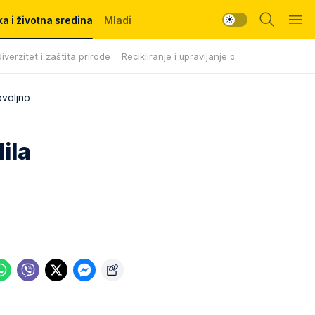
a i životna sredina
Mladi
iverzitet i zaštita prirode
Recikliranje i upravljanje otpadom
ovoljno
ila