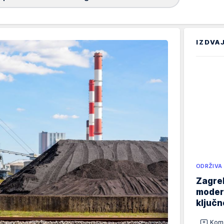
IZDVA
ODRŽIVA
Zagreb
modern
ključ
Kome