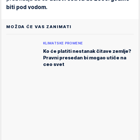
biti pod vodom.
MOŽDA ĆE VAS ZANIMATI
KLIMATSKE PROMENE
Ko će platiti nestanak čitave zemlje?
Pravni presedan bi mogao utiče na
ceo svet