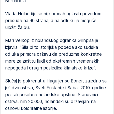
Bernabela.
Vlada Holandije se nije odmah oglasila povodom
presude na 90 strana, a na odluku je moguće
uložiti žalbu.
Mari Velkop iz holandskog ogranka Grinpisa je
izjavila: "Bila bi to istorijska pobeda ako sudska
odluka primora državu da preduzme konkretne
mere za zaštitu ljudi od ekstremnih vremenskih
nepogoda i drugih posledica klimatske krize".
Slučaj je pokrenut u Hagu jer su Boner, zajedno sa
još dva ostrva, Sveti Eustahije i Saba, 2010. godine
postali posebne holandske opštine. Stanovnici
ostrva, njih 20.000, holandski su državljani na
osnovu kolonijalne istorije.