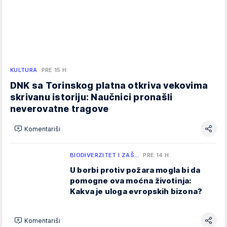
KULTURA
PRE 15 H
DNK sa Torinskog platna otkriva vekovima
skrivanu istoriju: Naučnici pronašli
neverovatne tragove
Komentariši
BIODIVERZITET I ZAŠ…
PRE 14 H
U borbi protiv požara mogla bi da
pomogne ova moćna životinja:
Kakva je uloga evropskih bizona?
Komentariši