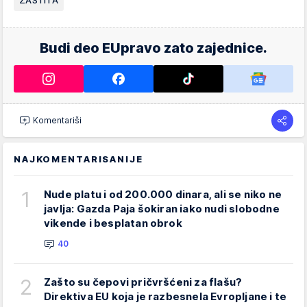
Budi deo EUpravo zato zajednice.
Komentariši
NAJKOMENTARISANIJE
1
Nude platu i od 200.000 dinara, ali se niko ne
javlja: Gazda Paja šokiran iako nudi slobodne
vikende i besplatan obrok
40
2
Zašto su čepovi pričvršćeni za flašu?
Direktiva EU koja je razbesnela Evropljane i te