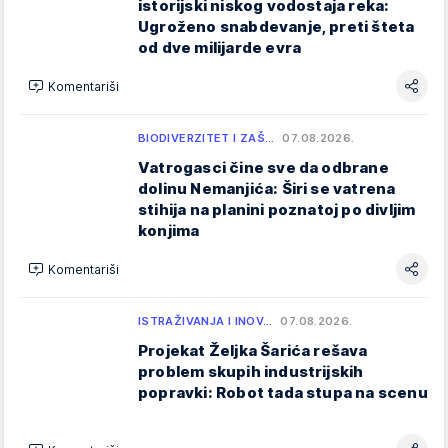
istorijski niskog vodostaja reka:
Ugroženo snabdevanje, preti šteta
od dve milijarde evra
Komentariši
BIODIVERZITET I ZAŠ…
07.08.2026.
Vatrogasci čine sve da odbrane
dolinu Nemanjića: Širi se vatrena
stihija na planini poznatoj po divljim
konjima
Komentariši
ISTRAŽIVANJA I INOV…
07.08.2026.
Projekat Željka Šarića rešava
problem skupih industrijskih
popravki: Robot tada stupa na scenu