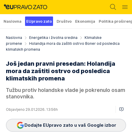
Naslovna
EUpravo zato
Društvo
Ekonomija
Politika proširen
Naslovna
Energetika i životna sredina
Klimatske
promene
Holandija mora da zaštiti ostrvo Boner od posledica
klimatskih promena
Još jedan pravni presedan: Holandija
mora da zaštiti ostrvo od posledica
klimatskih promena
Tužbu protiv holandske vlade je pokrenulo osam
stanovnika.
Objavljeno 29.01.2026. 13:56h
Dodajte EUpravo zato u vaš Google izbor