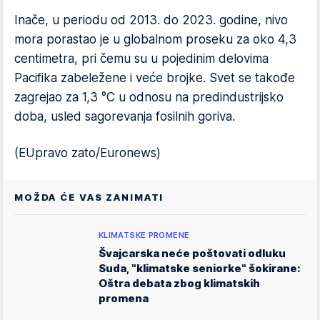
Inače, u periodu od 2013. do 2023. godine, nivo
mora porastao je u globalnom proseku za oko 4,3
centimetra, pri čemu su u pojedinim delovima
Pacifika zabeležene i veće brojke. Svet se takođe
zagrejao za 1,3 °C u odnosu na predindustrijsko
doba, usled sagorevanja fosilnih goriva.
(EUpravo zato/Euronews)
MOŽDA ĆE VAS ZANIMATI
KLIMATSKE PROMENE
Švajcarska neće poštovati odluku
Suda, "klimatske seniorke" šokirane:
Oštra debata zbog klimatskih
promena