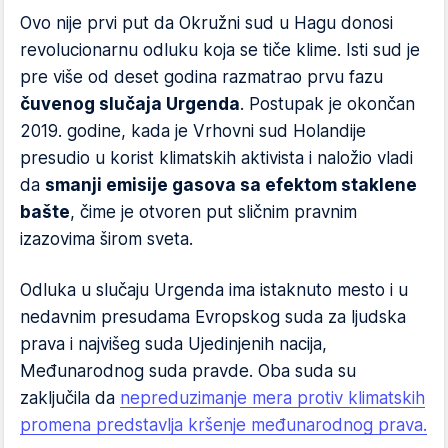
Ovo nije prvi put da Okružni sud u Hagu donosi
revolucionarnu odluku koja se tiče klime. Isti sud je
pre više od deset godina razmatrao prvu fazu
čuvenog slučaja Urgenda
. Postupak je okončan
2019. godine, kada je Vrhovni sud Holandije
presudio u korist klimatskih aktivista i naložio vladi
da
smanji emisije gasova sa efektom staklene
bašte
, čime je otvoren put sličnim pravnim
izazovima širom sveta.
Odluka u slučaju Urgenda ima istaknuto mesto i u
nedavnim presudama Evropskog suda za ljudska
prava i najvišeg suda Ujedinjenih nacija,
Međunarodnog suda pravde. Oba suda su
zaključila da
nepreduzimanje mera protiv klimatskih
promena predstavlja kršenje međunarodnog prava.