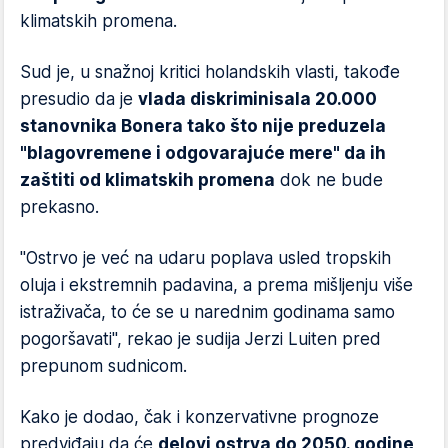
klimatskih promena.
Sud je, u snažnoj kritici holandskih vlasti, takođe
presudio da je
vlada diskriminisala 20.000
stanovnika Bonera tako što nije preduzela
"blagovremene i odgovarajuće mere" da ih
zaštiti od klimatskih promena
dok ne bude
prekasno.
"Ostrvo je već na udaru poplava usled tropskih
oluja i ekstremnih padavina, a prema mišljenju više
istraživača, to će se u narednim godinama samo
pogoršavati", rekao je sudija Jerzi Luiten pred
prepunom sudnicom.
Kako je dodao, čak i konzervativne prognoze
predviđaju da će
delovi ostrva do 2050. godine