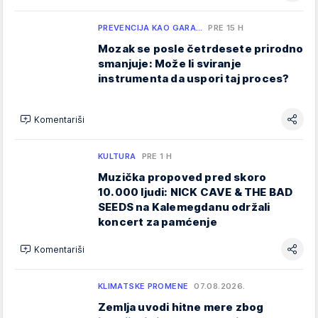
PREVENCIJA KAO GARA…
PRE 15 H
Mozak se posle četrdesete prirodno
smanjuje: Može li sviranje
instrumenta da uspori taj proces?
Komentariši
KULTURA
PRE 1 H
Muzička propoved pred skoro
10.000 ljudi: NICK CAVE & THE BAD
SEEDS na Kalemegdanu održali
koncert za pamćenje
Komentariši
KLIMATSKE PROMENE
07.08.2026.
Zemlja uvodi hitne mere zbog