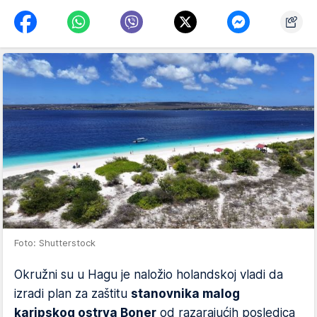
Foto: Shutterstock
Okružni su u Hagu je naložio holandskoj vladi da
izradi plan za zaštitu
stanovnika malog
karipskog ostrva Boner
od razarajućih posledica