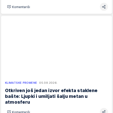
Komentariši
KLIMATSKE PROMENE
05.08.2026.
Otkriven još jedan izvor efekta staklene
bašte: Ljupki i umiljati šalju metan u
atmosferu
Komentariši