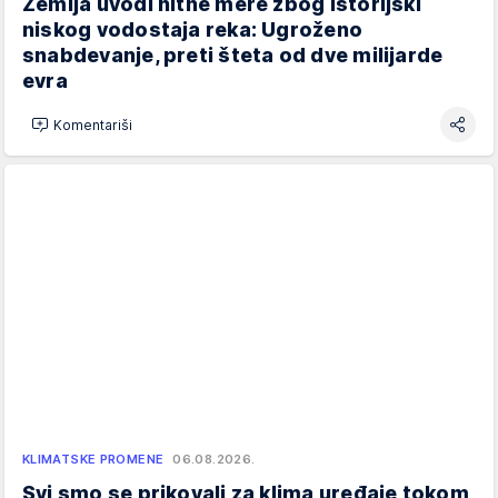
Zemlja uvodi hitne mere zbog istorijski
niskog vodostaja reka: Ugroženo
snabdevanje, preti šteta od dve milijarde
evra
Komentariši
KLIMATSKE PROMENE
06.08.2026.
Svi smo se prikovali za klima uređaje tokom