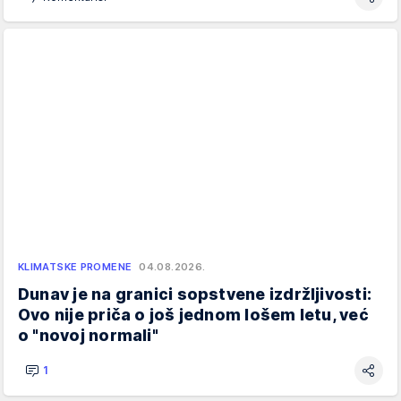
KLIMATSKE PROMENE
04.08.2026.
Dunav je na granici sopstvene izdržljivosti:
Ovo nije priča o još jednom lošem letu, već
o "novoj normali"
1