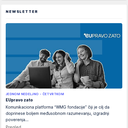
NEWSLETTER
JEDNOM NEDELJNO - ČETVRTKOM
EUpravo zato
Komunikaciona platforma “WMG fondacije” čiji je cilj da
doprinese boljem međusobnom razumevanju, izgradnji
poverenja...
Pregled