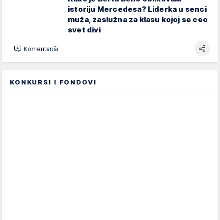
istoriju Mercedesa? Liderka u senci
muža, zaslužna za klasu kojoj se ceo
svet divi
Komentariši
KONKURSI I FONDOVI