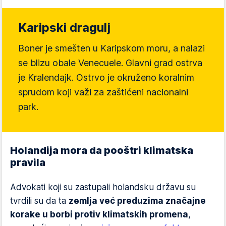
Karipski dragulj
Boner je smešten u Karipskom moru, a nalazi
se blizu obale Venecuele. Glavni grad ostrva
je Kralendajk. Ostrvo je okruženo koralnim
sprudom koji važi za zaštićeni nacionalni
park.
Holandija mora da pooštri klimatska
pravila
Advokati koji su zastupali holandsku državu su
tvrdili su da ta
zemlja već preduzima značajne
korake u borbi protiv klimatskih promena
,