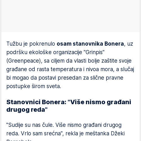
Tužbu je pokrenulo
osam stanovnika Bonera
, uz
podršku ekološke organizacije "Grinpis"
(Greenpeace), sa ciljem da vlasti bolje zaštite svoje
građane od rasta temperatura i nivoa mora, a slučaj
bi mogao da postavi presedan za slične pravne
postupke širom sveta.
Stanovnici Bonera: "Više nismo građani
drugog reda"
"Sudije su nas čule. Više nismo građani drugog
reda. Vrlo sam srećna", rekla je meštanka Džeki