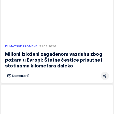
KLIMATSKE PROMENE
31.07.2026.
Milioni izloženi zagađenom vazduhu zbog
požara u Evropi: Štetne čestice prisutne i
stotinama kilometara daleko
Komentariši