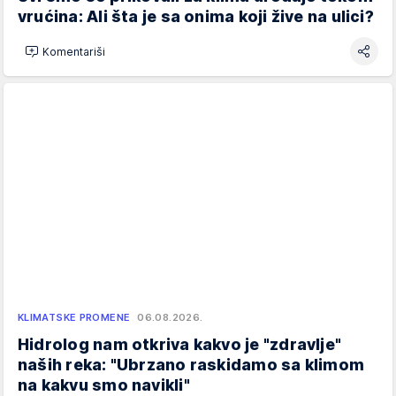
vrućina: Ali šta je sa onima koji žive na ulici?
Komentariši
KLIMATSKE PROMENE
06.08.2026.
Hidrolog nam otkriva kakvo je "zdravlje"
naših reka: "Ubrzano raskidamo sa klimom
na kakvu smo navikli"