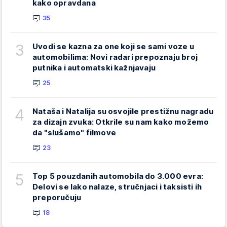
kako opravdana
35
3
Uvodi se kazna za one koji se sami voze u
automobilima: Novi radari prepoznaju broj
putnika i automatski kažnjavaju
25
4
Nataša i Natalija su osvojile prestižnu nagradu
za dizajn zvuka: Otkrile su nam kako možemo
da "slušamo" filmove
23
5
Top 5 pouzdanih automobila do 3.000 evra:
Delovi se lako nalaze, stručnjaci i taksisti ih
preporučuju
18