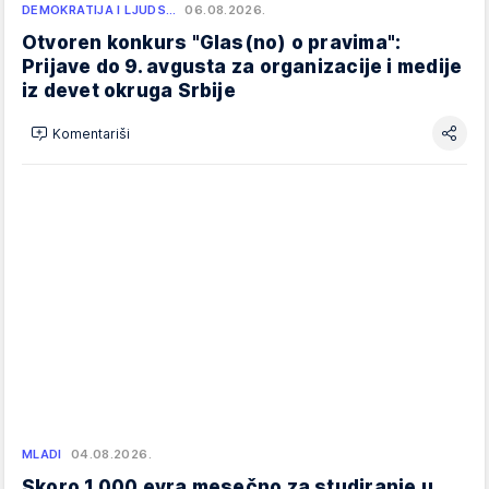
DEMOKRATIJA I LJUDS…
06.08.2026.
Otvoren konkurs "Glas(no) o pravima":
Prijave do 9. avgusta za organizacije i medije
iz devet okruga Srbije
Komentariši
MLADI
04.08.2026.
Skoro 1.000 evra mesečno za studiranje u