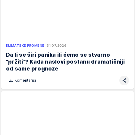
KLIMATSKE PROMENE
31.07.2026.
Da li se širi panika ili ćemo se stvarno
"pržiti"? Kada naslovi postanu dramatičniji
od same prognoze
Komentariši