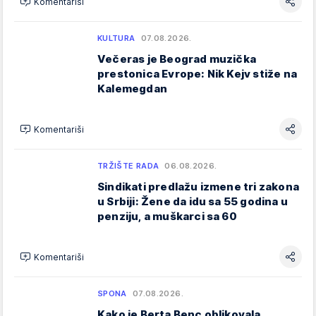
Komentariši
KULTURA
07.08.2026.
Večeras je Beograd muzička
prestonica Evrope: Nik Kejv stiže na
Kalemegdan
Komentariši
TRŽIŠTE RADA
06.08.2026.
Sindikati predlažu izmene tri zakona
u Srbiji: Žene da idu sa 55 godina u
penziju, a muškarci sa 60
Komentariši
SPONA
07.08.2026.
Kako je Berta Benc oblikovala