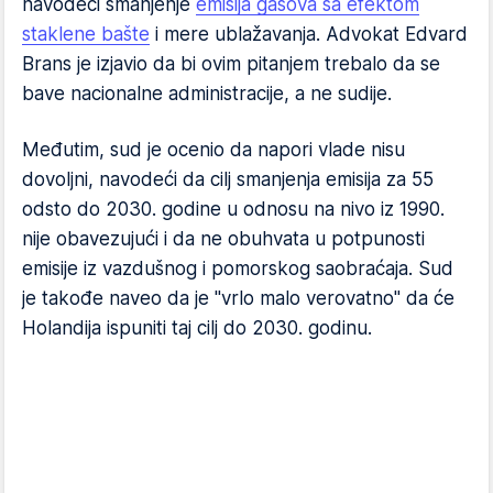
navodeći smanjenje
emisija gasova sa efektom
staklene bašte
i mere ublažavanja. Advokat Edvard
Brans je izjavio da bi ovim pitanjem trebalo da se
bave nacionalne administracije, a ne sudije.
Međutim, sud je ocenio da napori vlade nisu
dovoljni, navodeći da cilj smanjenja emisija za 55
odsto do 2030. godine u odnosu na nivo iz 1990.
nije obavezujući i da ne obuhvata u potpunosti
emisije iz vazdušnog i pomorskog saobraćaja. Sud
je takođe naveo da je "vrlo malo verovatno" da će
Holandija ispuniti taj cilj do 2030. godinu.