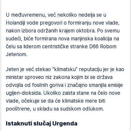
U međuvremenu, već nekoliko nedelja se u
Holandiji vode pregovori o formiranju nove vlade,
nakon izbora održanih krajem oktobra. Po svemu
sudeći, biće formirana nova manjinska koalicija na
čelu sa liderom centrističke stranke D66 Robom
Jetenom.
Jeten je već stekao "klimatsku" reputaciju jer je kao
ministar sproveo niz zakona kojim bi se država
odvojila od fosilnih goriva i značajno smanjila emisije
ugljen-dioksida. Ukoliko zaista stane na čelo nove
vlade, očekuje se da će klimatske mere biti
pooštrene, u skladu sa sudskom odlukom.
Istaknuti slučaj Urgenda