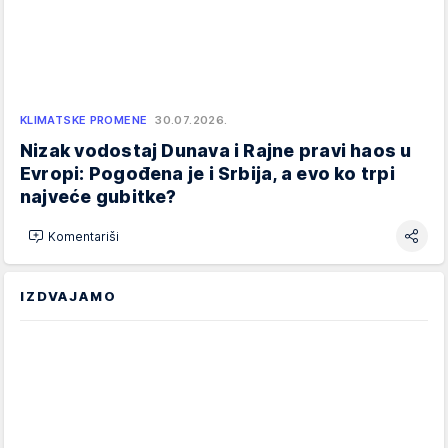
KLIMATSKE PROMENE
30.07.2026.
Nizak vodostaj Dunava i Rajne pravi haos u
Evropi: Pogođena je i Srbija, a evo ko trpi
najveće gubitke?
Komentariši
IZDVAJAMO