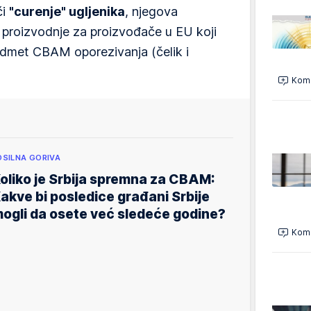
či
"curenje" ugljenika
, njegova
proizvodnje za proizvođače u EU koji
redmet CBAM oporezivanja (čelik i
Kome
OSILNA GORIVA
oliko je Srbija spremna za CBAM:
akve bi posledice građani Srbije
ogli da osete već sledeće godine?
Kome