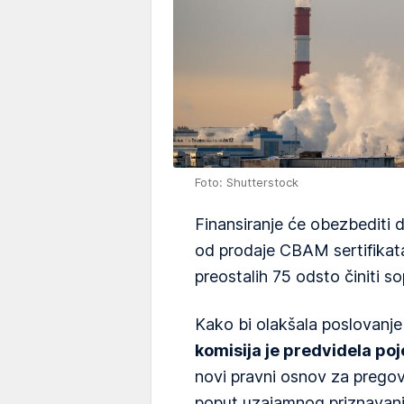
Foto: Shutterstock
Finansiranje će obezbediti d
od prodaje CBAM sertifikata
preostalih 75 odsto činiti s
Kako bi olakšala poslovanj
komisija je predvidela po
novi pravni osnov za prego
poput uzajamnog priznavanja 