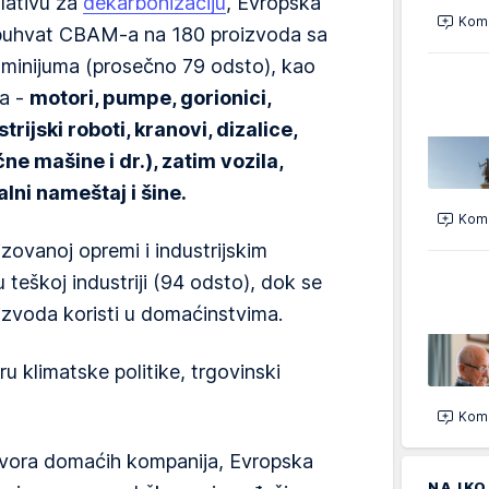
ulativu za
dekarbonizaciju
, Evropska
Kome
 obuhvat CBAM-a na 180 proizvoda sa
uminijuma (prosečno 79 odsto), kao
ma -
motori, pumpe, gorionici,
trijski roboti, kranovi, dizalice,
ćne mašine i dr.), zatim vozila,
lni nameštaj i šine.
Kome
izovanoj opremi i industrijskim
 teškoj industriji (94 odsto), dok se
izvoda koristi u domaćinstvima.
 klimatske politike, trgovinski
Kome
govora domaćih kompanija, Evropska
NAJKO