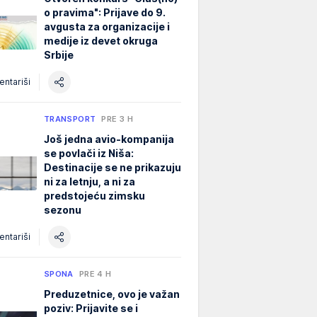
o pravima": Prijave do 9.
avgusta za organizacije i
medije iz devet okruga
Srbije
ntariši
TRANSPORT
PRE 3 H
Još jedna avio-kompanija
se povlači iz Niša:
Destinacije se ne prikazuju
ni za letnju, a ni za
predstojeću zimsku
sezonu
ntariši
SPONA
PRE 4 H
Preduzetnice, ovo je važan
poziv: Prijavite se i