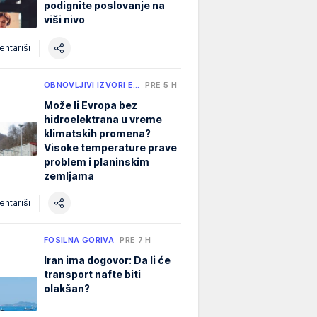
podignite poslovanje na
viši nivo
ntariši
OBNOVLJIVI IZVORI E…
PRE 5 H
Može li Evropa bez
hidroelektrana u vreme
klimatskih promena?
Visoke temperature prave
problem i planinskim
zemljama
ntariši
FOSILNA GORIVA
PRE 7 H
Iran ima dogovor: Da li će
transport nafte biti
olakšan?