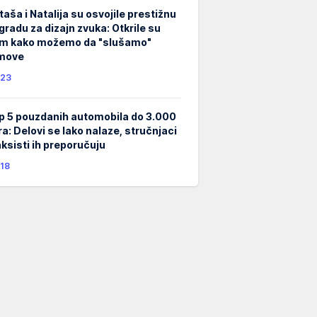
taša i Natalija su osvojile prestižnu
gradu za dizajn zvuka: Otkrile su
m kako možemo da "slušamo"
lmove
23
p 5 pouzdanih automobila do 3.000
ra: Delovi se lako nalaze, stručnjaci
taksisti ih preporučuju
18