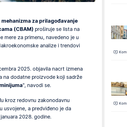
 mehanizma za prilagođavanje
nicama (CBAM)
proširuje se lista na
že mere za primenu, navedeno je u
Makroekonomske analize i trendovi
Kome
ecembra 2025. objavila nacrt izmena
a na dodatne proizvode koji sadrže
uminijuma
", navodi se.
ođu kroz redovnu zakonodavnu
Kome
u usvojene, a predviđeno je da
 januara 2028. godine.