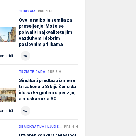
TURIZAM
PRE 4 H
Ovo je najbolja zemlja za
preseljenje: Može se
pohvaliti najkvalitetnijim
vazduhom i dobrim
poslovnim prilikama
ntariši
TRŽIŠTE RADA
PRE 3 H
Sindikati predlažu izmene
tri zakona u Srbiji: Žene da
idu sa 55 godina u penziju,
a muškarci sa 60
ntariši
DEMOKRATIJA I LJUDS…
PRE 4 H
Otvoren konkurs "Glas(no)