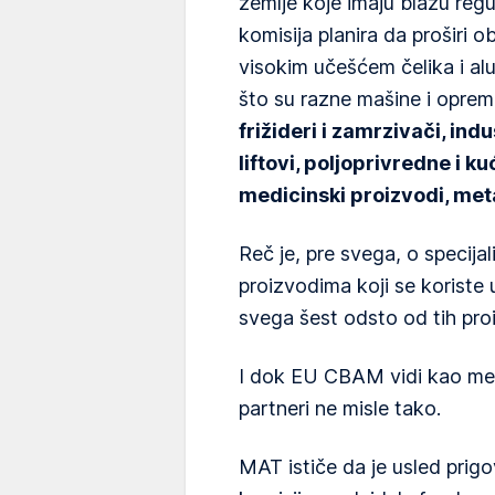
zemlje koje imaju blažu reg
komisija planira da proširi
visokim učešćem čelika i al
što su razne mašine i opre
frižideri i zamrzivači, indus
liftovi, poljoprivredne i ku
medicinski proizvodi, meta
Reč je, pre svega, o specijal
proizvodima koji se koriste u
svega šest odsto od tih pro
I dok EU CBAM vidi kao meru
partneri ne misle tako.
MAT ističe da je usled pri