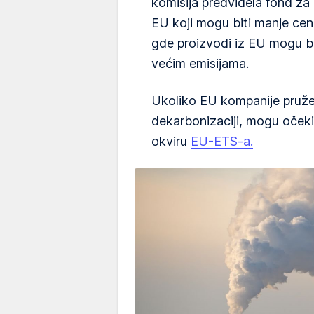
komisija predvidela fond z
EU koji mogu biti manje cen
gde proizvodi iz EU mogu bi
većim emisijama.
Ukoliko EU kompanije pruže
dekarbonizaciji, mogu oček
okviru
EU-ETS-a.