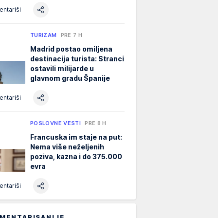
ntariši
TURIZAM
PRE 7 H
Madrid postao omiljena
destinacija turista: Stranci
ostavili milijarde u
glavnom gradu Španije
ntariši
POSLOVNE VESTI
PRE 8 H
Francuska im staje na put:
Nema više neželjenih
poziva, kazna i do 375.000
evra
ntariši
MENTARISANIJE