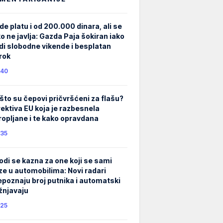
de platu i od 200.000 dinara, ali se
ko ne javlja: Gazda Paja šokiran iako
di slobodne vikende i besplatan
rok
40
što su čepovi pričvršćeni za flašu?
rektiva EU koja je razbesnela
ropljane i te kako opravdana
35
odi se kazna za one koji se sami
ze u automobilima: Novi radari
epoznaju broj putnika i automatski
žnjavaju
25