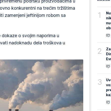
a privremenu podršku proizvođačima u
ovno konkurentni na trećim tržištima
1
Nu
ti zamenjeni jeftinijom robom sa
ni
nu
ob
 dokaze o svojim naporima u
ivati nadoknadu dela troškova u
2
Za
Di
Ev
3
Uv
vo
pr
ka