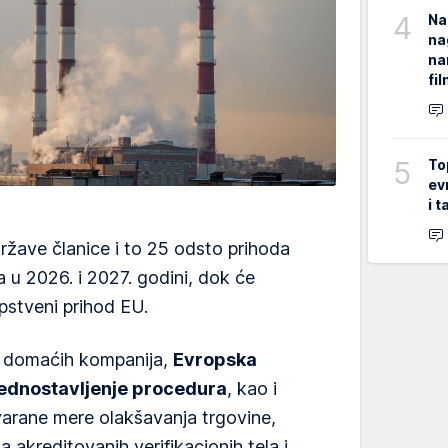
4
Na
na
na
fi
5
To
ev
i 
ržave članice i to 25 odsto prihoda
 u 2026. i 2027. godini, dok će
opstveni prihod EU.
e domaćih kompanija,
Evropska
jednostavljenje procedura
, kao i
varane mere olakšavanja trgovine,
akreditovanih verifikacionih tela i