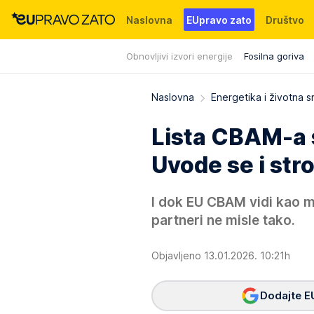
Naslovna
EUpravo zato
Društvo
Obnovljivi izvori energije
Fosilna goriva
Događaji
News
WMG fondacija
Naslovna
Energetika i životna s
Lista CBAM-a s
Uvode se i st
I dok EU CBAM vidi kao me
partneri ne misle tako.
Objavljeno 13.01.2026. 10:21h
Dodajte E