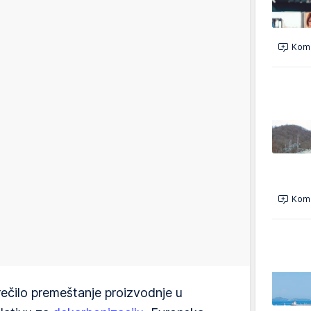
Kome
Kome
rečilo premeštanje proizvodnje u