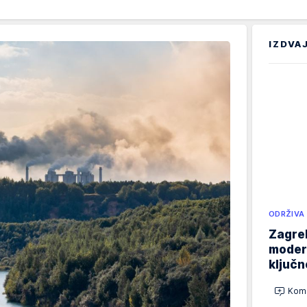
IZDVA
ODRŽIVA
Zagreb
modern
ključ
Kome