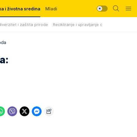
a i životna sredina
Mladi
iverzitet i zaštita prirode
Recikliranje i upravljanje otpadom
oda
a: