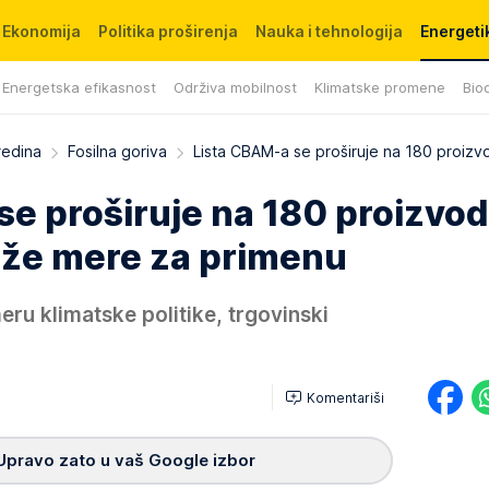
Ekonomija
Politika proširenja
Nauka i tehnologija
Energetik
Energetska efikasnost
Održiva mobilnost
Klimatske promene
Biod
redina
Fosilna goriva
Lista CBAM-a se proširuje na 180 proizv
e proširuje na 180 proizvod
rože mere za primenu
ru klimatske politike, trgovinski
Komentariši
Upravo zato u vaš Google izbor