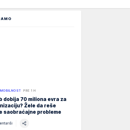
JAMO
 MOBILNOST
PRE 1 H
 dobija 70 miliona evra za
izaciju? Žele da reše
ne saobraćajne probleme
ntariši