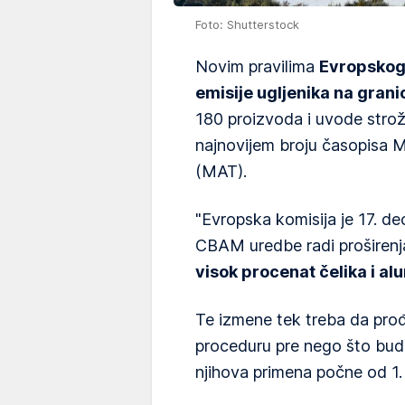
Foto: Shutterstock
Novim pravilima
Evropskog
emisije ugljenika na gra
180 proizvoda i uvode stro
najnovijem broju časopisa 
(MAT).
"Evropska komisija je 17. d
CBAM uredbe radi proširenj
visok procenat čelika i al
Te izmene tek treba da pr
proceduru pre nego što bud
njihova primena počne od 1.