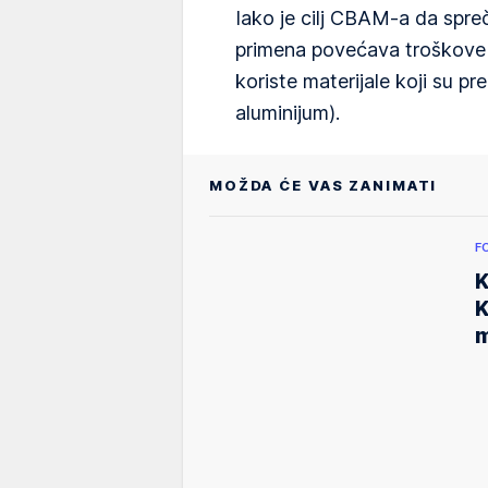
Iako je cilj CBAM-a da spre
primena povećava troškove 
koriste materijale koji su p
aluminijum).
MOŽDA ĆE VAS ZANIMATI
F
K
K
m