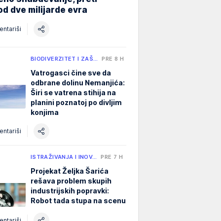
od dve milijarde evra
ntariši
BIODIVERZITET I ZAŠ…
PRE 8 H
Vatrogasci čine sve da
odbrane dolinu Nemanjića:
Širi se vatrena stihija na
planini poznatoj po divljim
konjima
ntariši
ISTRAŽIVANJA I INOV…
PRE 7 H
Projekat Željka Šarića
rešava problem skupih
industrijskih popravki:
Robot tada stupa na scenu
ntariši