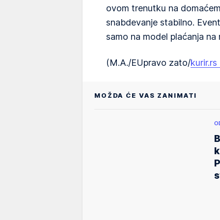
ovom trenutku na domaćem tr
snabdevanje stabilno. Even
samo na model plaćanja na
(M.A./EUpravo zato/
kurir.rs
MOŽDA ĆE VAS ZANIMATI
O
B
k
P
s