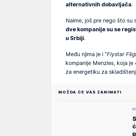
alternativnih dobavljača
.
Naime, još pre nego što su 
dve kompanije su se regist
u Srbiji
.
Među njima je i "
Flystar Fli
kompanije Menzies, koja je 
za energetiku za skladištenje
MOŽDA ĆE VAS ZANIMATI
F
S
ć
p