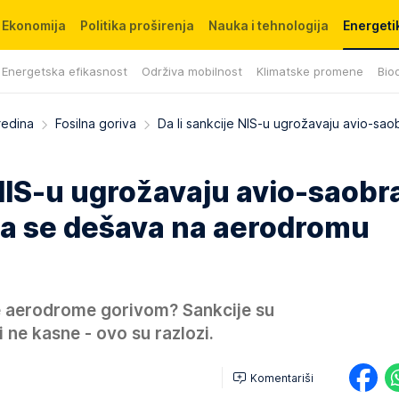
Ekonomija
Politika proširenja
Nauka i tehnologija
Energetik
Energetska efikasnost
Održiva mobilnost
Klimatske promene
Biod
redina
Fosilna goriva
Da li sankcije NIS-u ugrožavaju avio-sao
 NIS-u ugrožavaju avio-saobr
šta se dešava na aerodromu
 aerodrome gorivom? Sankcije su
i ne kasne - ovo su razlozi.
Komentariši