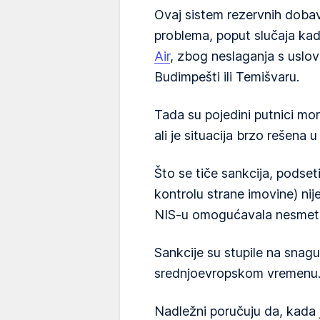
Ovaj sistem rezervnih doba
problema, poput slučaja ka
Air
, zbog neslaganja s uslov
Budimpešti ili Temišvaru.
Tada su pojedini putnici mo
ali je situacija brzo rešena 
Što se tiče sankcija, podse
kontrolu strane imovine) nij
NIS-u omogućavala nesmeta
Sankcije su stupile na snagu
srednjoevropskom vremenu
Nadležni poručuju da, kada 