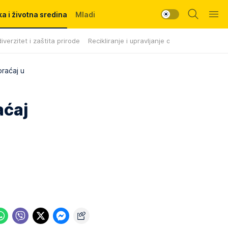
a i životna sredina
Mladi
iverzitet i zaštita prirode
Recikliranje i upravljanje otpadom
braćaj u
aćaj