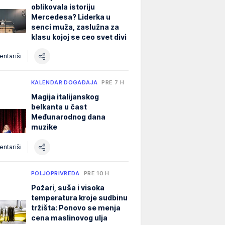
oblikovala istoriju
Mercedesa? Liderka u
senci muža, zaslužna za
klasu kojoj se ceo svet divi
ntariši
KALENDAR DOGAĐAJA
PRE 7 H
Magija italijanskog
belkanta u čast
Međunarodnog dana
muzike
ntariši
POLJOPRIVREDA
PRE 10 H
Požari, suša i visoka
temperatura kroje sudbinu
tržišta: Ponovo se menja
cena maslinovog ulja