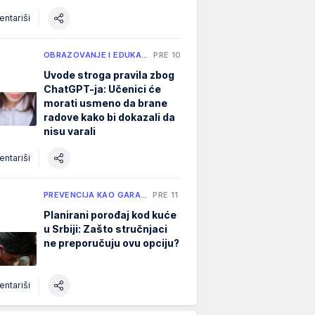
ntariši
OBRAZOVANJE I EDUKA…
PRE 10 H
Uvode stroga pravila zbog
ChatGPT-ja: Učenici će
morati usmeno da brane
radove kako bi dokazali da
nisu varali
ntariši
PREVENCIJA KAO GARA…
PRE 11 H
Planirani porođaj kod kuće
u Srbiji: Zašto stručnjaci
ne preporučuju ovu opciju?
ntariši