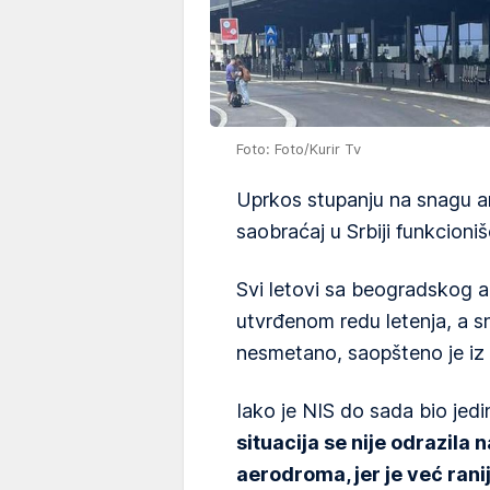
Foto: Foto/Kurir Tv
Uprkos stupanju na snagu am
saobraćaj u Srbiji funkcioniš
Svi letovi sa beogradskog 
utvrđenom redu letenja, a 
nesmetano, saopšteno je iz 
Iako je NIS do sada bio jed
situacija se nije odrazila
aerodroma, jer je već ran