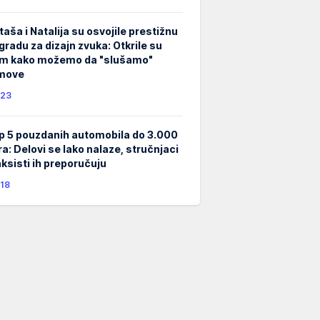
taša i Natalija su osvojile prestižnu
gradu za dizajn zvuka: Otkrile su
m kako možemo da "slušamo"
lmove
23
p 5 pouzdanih automobila do 3.000
ra: Delovi se lako nalaze, stručnjaci
taksisti ih preporučuju
18