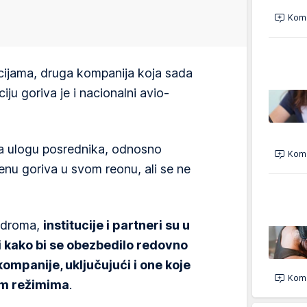
Kome
ijama, druga kompanija koja sada
iju goriva je i nacionalni avio-
a ulogu posrednika, odnosno
Kome
nu goriva u svom reonu, ali se ne
odroma,
institucije i partneri su u
 kako bi se obezbedilo redovno
ompanije, uključujući i one koje
Kome
im režimima
.