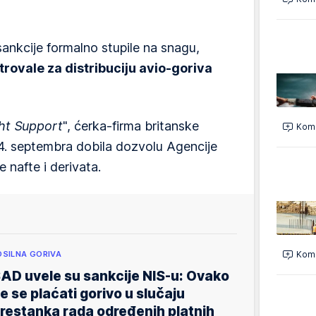
sankcije formalno stupile na snagu,
rovale za distribuciju avio-goriva
ght Support
", ćerka-firma britanske
Kome
4. septembra dobila dozvolu Agencije
 nafte i derivata.
OSILNA GORIVA
Kome
AD uvele su sankcije NIS-u: Ovako
e se plaćati gorivo u slučaju
restanka rada određenih platnih