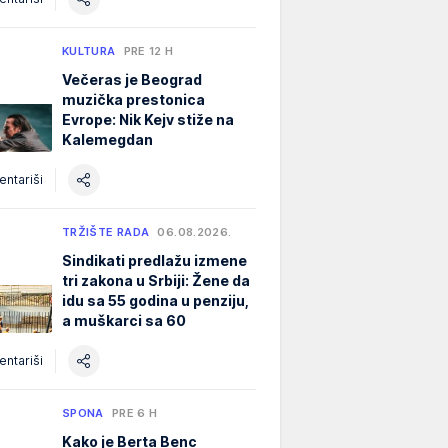
KULTURA
PRE 12 H
Večeras je Beograd
muzička prestonica
Evrope: Nik Kejv stiže na
Kalemegdan
ntariši
TRŽIŠTE RADA
06.08.2026.
Sindikati predlažu izmene
tri zakona u Srbiji: Žene da
idu sa 55 godina u penziju,
a muškarci sa 60
ntariši
SPONA
PRE 6 H
Kako je Berta Benc