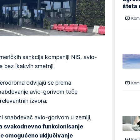
šteta 
Kome
eričkih sankcija kompaniji NIS, avio-
e bez ikakvih smetnji.
aerodroma odvijaju se prema
Kome
snabdevanje avio-gorivom teče
relevantnih izvora.
ini snabdevač avio-gorivom u zemlji,
 na svakodnevno funkcionisanje
ije omogućeno uključivanje
Kome