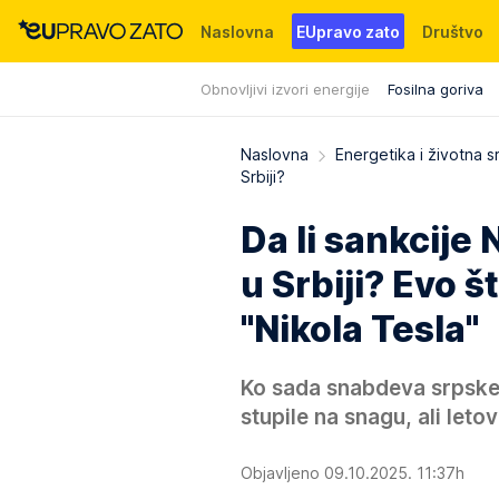
Naslovna
EUpravo zato
Društvo
Obnovljivi izvori energije
Fosilna goriva
Događaji
News
WMG fondacija
Naslovna
Energetika i životna s
Srbiji?
Da li sankcije
u Srbiji? Evo 
"Nikola Tesla"
Ko sada snabdeva srpske
stupile na snagu, ali letov
Objavljeno 09.10.2025. 11:37h