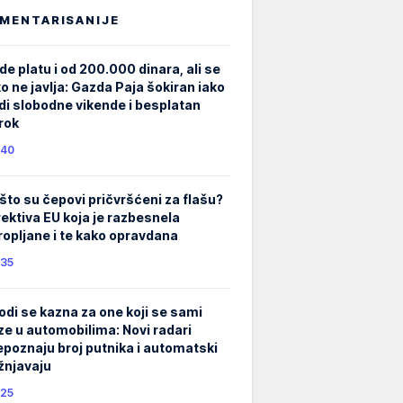
MENTARISANIJE
de platu i od 200.000 dinara, ali se
ko ne javlja: Gazda Paja šokiran iako
di slobodne vikende i besplatan
rok
40
što su čepovi pričvršćeni za flašu?
rektiva EU koja je razbesnela
ropljane i te kako opravdana
35
odi se kazna za one koji se sami
ze u automobilima: Novi radari
epoznaju broj putnika i automatski
žnjavaju
25