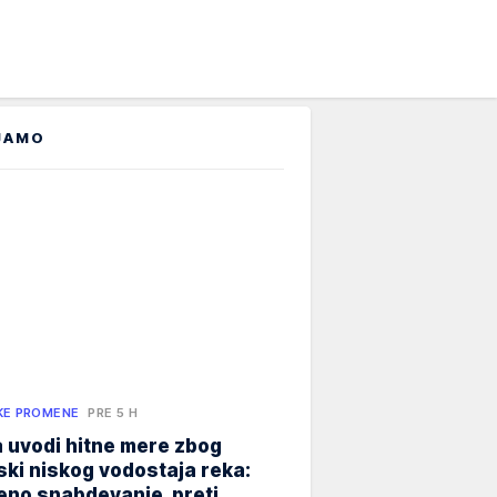
JAMO
KE PROMENE
PRE 5 H
 uvodi hitne mere zbog
jski niskog vodostaja reka:
eno snabdevanje, preti