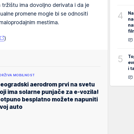
žištu ima dovoljno derivata i da je
4
Na
tualne promene mogle bi se odnositi
na
 maloprodajnim mestima.
na
fi
)
5
To
ev
i 
DRŽIVA MOBILNOST
eogradski aerodrom prvi na svetu
oji ima solarne punjače za e-vozila!
otpuno besplatno možete napuniti
voj auto