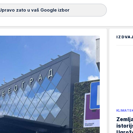
Upravo zato u vaš Google izbor
IZDVA
KLIMATS
Zemlja
istori
Ugrož