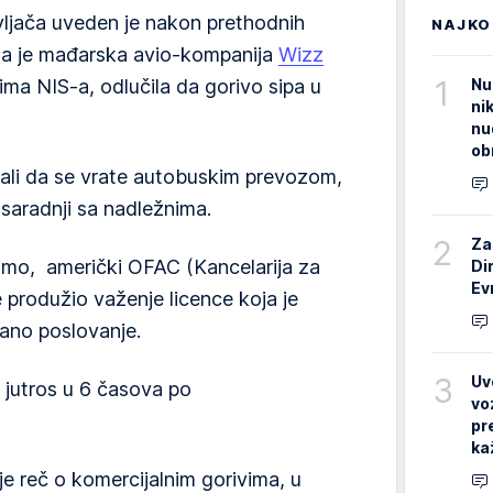
vljača uveden je nakon prethodnih
NAJKO
da je mađarska avio-kompanija
Wizz
1
Nu
ima NIS-a, odlučila da gorivo sipa u
ni
nu
ob
rali da se vrate autobuskim prevozom,
u saradnji sa nadležnima.
2
Za
timo, američki OFAC (Kancelarija za
Di
Ev
e produžio važenje licence koja je
no poslovanje.
3
Uv
 jutros u 6 časova po
vo
.
pr
ka
je reč o komercijalnim gorivima, u