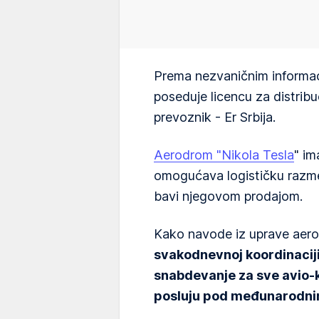
Prema nezvaničnim informac
poseduje licencu za distribuc
prevoznik - Er Srbija.
Aerodrom "Nikola Tesla
" im
omogućava logističku razme
bavi njegovom prodajom.
Kako navode iz uprave aer
svakodnevnoj koordinaciji
snabdevanje za sve avio-k
posluju pod međunarodn