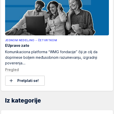
JEDNOM NEDELJNO - ČETVRTKOM
EUpravo zato
Komunikaciona platforma “WMG fondacije” čiji je cilj da
doprinese boljem međusobnom razumevanju, izgradnji
poverenja...
Pregled
Pretplati se!
Iz kategorije