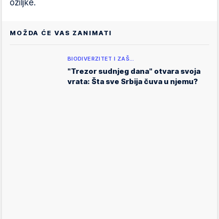
ožiljke.
MOŽDA ĆE VAS ZANIMATI
BIODIVERZITET I ZAŠ…
"Trezor sudnjeg dana" otvara svoja
vrata: Šta sve Srbija čuva u njemu?