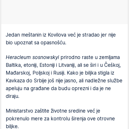
Jedan meštanin iz Kovilova već je stradao jer nije
bio upoznat sa opasnošću.
Heracleum sosnowskyi
prirodno raste u zemljama
Baltika, etoniji, Estoniji i Litvaniji, ali se širi i u Češkoj,
Mađarskoj, Poljskoj i Rusiji. Kako je biljka stigla iz
Kavkaza do Srbije još nije jasno, ali nadležne službe
apeluju na građane da budu oprezni i da je ne
diraju.
Ministarstvo zaštite životne sredine već je
pokrenulo mere za kontrolu širenja ove otrovne
biljke.