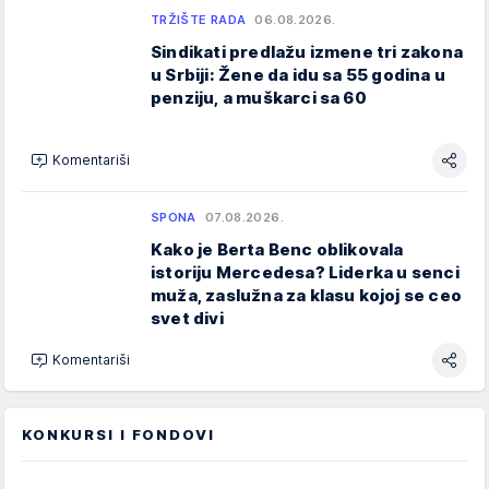
TRŽIŠTE RADA
06.08.2026.
Sindikati predlažu izmene tri zakona
u Srbiji: Žene da idu sa 55 godina u
penziju, a muškarci sa 60
Komentariši
SPONA
07.08.2026.
Kako je Berta Benc oblikovala
istoriju Mercedesa? Liderka u senci
muža, zaslužna za klasu kojoj se ceo
svet divi
Komentariši
KONKURSI I FONDOVI