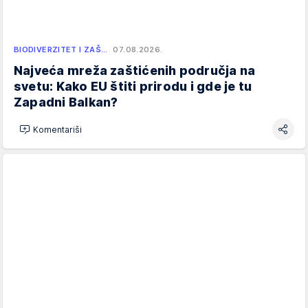
BIODIVERZITET I ZAŠ…
07.08.2026.
Najveća mreža zaštićenih područja na
svetu: Kako EU štiti prirodu i gde je tu
Zapadni Balkan?
Komentariši