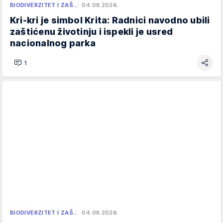
BIODIVERZITET I ZAŠ…
04.08.2026.
Kri-kri je simbol Krita: Radnici navodno ubili
zaštićenu životinju i ispekli je usred
nacionalnog parka
1
BIODIVERZITET I ZAŠ…
04.08.2026.