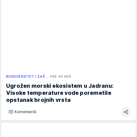
BIODIVERZITET I ZAŠ…
PRE 40 MIN
Ugrožen morski ekosistem u Jadranu:
Visoke temperature vode poremetile
opstanak brojnih vrsta
Komentariši