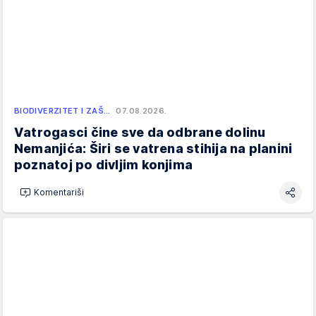
BIODIVERZITET I ZAŠ…
07.08.2026.
Vatrogasci čine sve da odbrane dolinu
Nemanjića: Širi se vatrena stihija na planini
poznatoj po divljim konjima
Komentariši