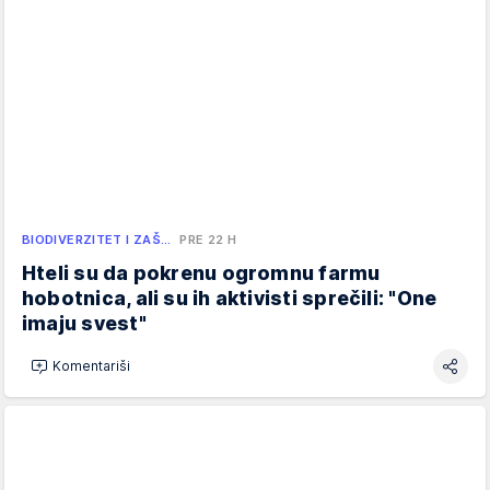
BIODIVERZITET I ZAŠ…
PRE 22 H
Hteli su da pokrenu ogromnu farmu
hobotnica, ali su ih aktivisti sprečili: "One
imaju svest"
Komentariši