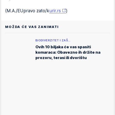
(M.A./EUpravo zato/k
urir.rs
)
MOŽDA ĆE VAS ZANIMATI
BIODIVERZITET I ZAŠ…
Ovih 10 biljaka će vas spasiti
komaraca: Obavezno ih držite na
prozoru, terasi ili dvorištu