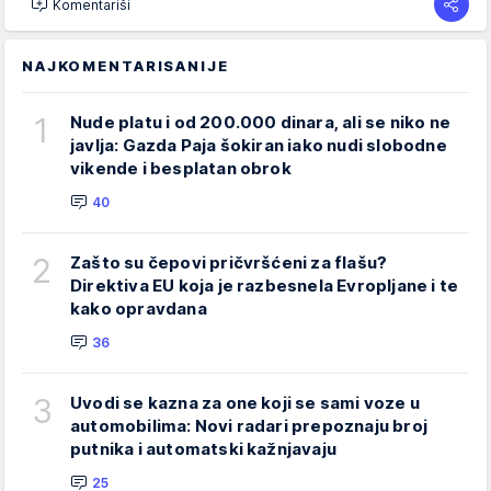
Komentariši
NAJKOMENTARISANIJE
1
Nude platu i od 200.000 dinara, ali se niko ne
javlja: Gazda Paja šokiran iako nudi slobodne
vikende i besplatan obrok
40
2
Zašto su čepovi pričvršćeni za flašu?
Direktiva EU koja je razbesnela Evropljane i te
kako opravdana
36
3
Uvodi se kazna za one koji se sami voze u
automobilima: Novi radari prepoznaju broj
putnika i automatski kažnjavaju
25