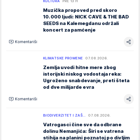
KULTURA
PRE 13 H
Muzička propoved pred skoro
10.000 ljudi: NICK CAVE & THE BAD
SEEDS na Kalemegdanu održali
koncert za pamćenje
Komentariši
KLIMATSKE PROMENE
07.08.2026.
Zemlja uvodi hitne mere zbog
istorijski niskog vodostaja reka:
Ugroženo snabdevanje, preti šteta
od dve milijarde evra
Komentariši
BIODIVERZITET I ZAŠ…
07.08.2026.
Vatrogasci čine sve da odbrane
dolinu Nemanjića: Širi se vatrena
stihija na planini poznatoj po divljim