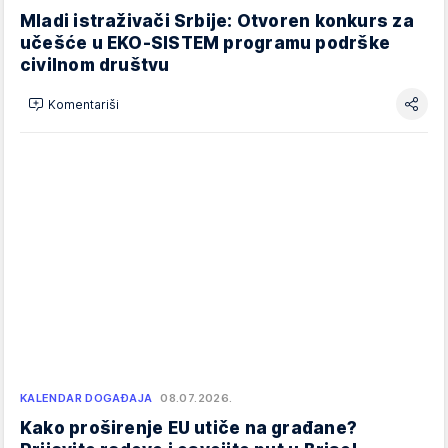
Mladi istraživači Srbije: Otvoren konkurs za
učešće u EKO-SISTEM programu podrške
civilnom društvu
Komentariši
KALENDAR DOGAĐAJA
08.07.2026.
Kako proširenje EU utiče na građane?