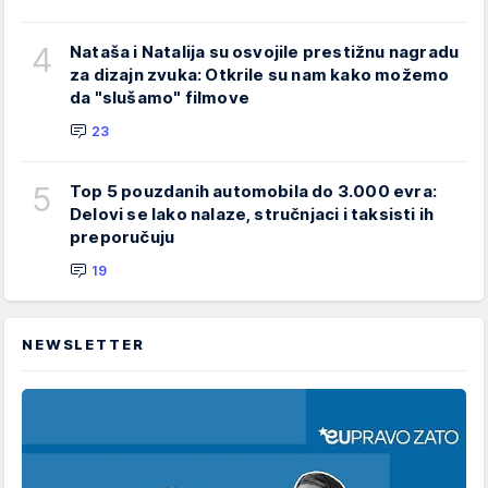
4
Nataša i Natalija su osvojile prestižnu nagradu
za dizajn zvuka: Otkrile su nam kako možemo
da "slušamo" filmove
23
5
Top 5 pouzdanih automobila do 3.000 evra:
Delovi se lako nalaze, stručnjaci i taksisti ih
preporučuju
19
NEWSLETTER