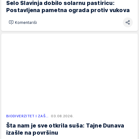
Selo Slavinja dobilo solarnu pastiricu:
Postavljena pametna ograda protiv vukova
Komentariši
BIODIVERZITET I ZAŠ…
03.08.2026.
Šta nam je sve otkrila suša: Tajne Dunava
izašle na površinu