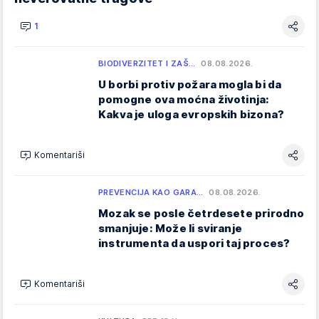
1
BIODIVERZITET I ZAŠ…
08.08.2026.
U borbi protiv požara mogla bi da
pomogne ova moćna životinja:
Kakva je uloga evropskih bizona?
Komentariši
PREVENCIJA KAO GARA…
08.08.2026.
Mozak se posle četrdesete prirodno
smanjuje: Može li sviranje
instrumenta da uspori taj proces?
Komentariši