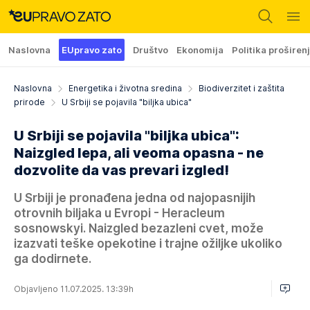
Naslovna
EUpravo zato
Društvo
Ekonomija
Politika proširen
Naslovna
Energetika i životna sredina
Biodiverzitet i zaštita
prirode
U Srbiji se pojavila "biljka ubica"
U Srbiji se pojavila "biljka ubica":
Naizgled lepa, ali veoma opasna - ne
dozvolite da vas prevari izgled!
U Srbiji je pronađena jedna od najopasnijih
otrovnih biljaka u Evropi - Heracleum
sosnowskyi. Naizgled bezazleni cvet, može
izazvati teške opekotine i trajne ožiljke ukoliko
ga dodirnete.
Objavljeno 11.07.2025. 13:39h