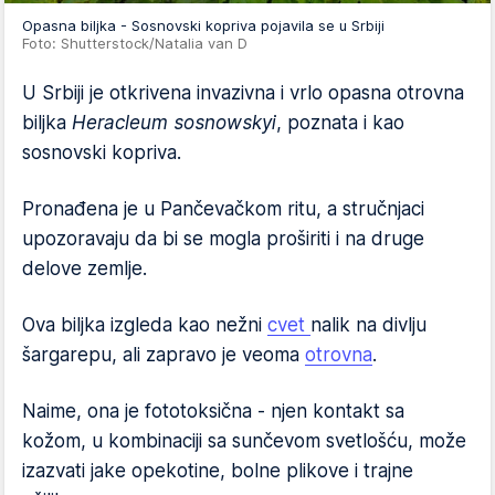
Opasna biljka - Sosnovski kopriva pojavila se u Srbiji
Foto: Shutterstock/Natalia van D
U Srbiji je otkrivena invazivna i vrlo opasna otrovna
biljka
Heracleum sosnowskyi
, poznata i kao
sosnovski kopriva.
Pronađena je u Pančevačkom ritu, a stručnjaci
upozoravaju da bi se mogla proširiti i na druge
delove zemlje.
Ova biljka izgleda kao nežni
cvet
nalik na divlju
šargarepu, ali zapravo je veoma
otrovna
.
Naime, ona je fototoksična - njen kontakt sa
kožom, u kombinaciji sa sunčevom svetlošću, može
izazvati jake opekotine, bolne plikove i trajne