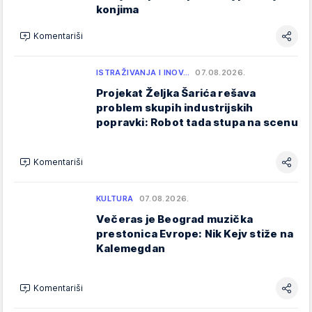
konjima
Komentariši
ISTRAŽIVANJA I INOV…
07.08.2026.
Projekat Željka Šarića rešava
problem skupih industrijskih
popravki: Robot tada stupa na scenu
Komentariši
KULTURA
07.08.2026.
Večeras je Beograd muzička
prestonica Evrope: Nik Kejv stiže na
Kalemegdan
Komentariši