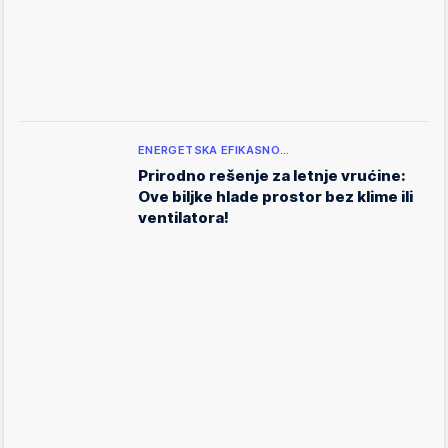
ENERGETSKA EFIKASNO…
Prirodno rešenje za letnje vrućine:
Ove biljke hlade prostor bez klime ili
ventilatora!