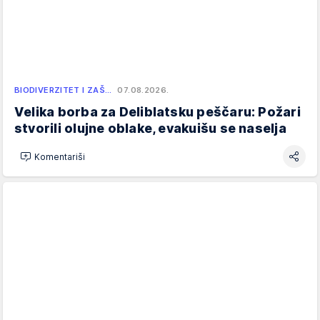
BIODIVERZITET I ZAŠ…
07.08.2026.
Velika borba za Deliblatsku peščaru: Požari
stvorili olujne oblake, evakuišu se naselja
Komentariši