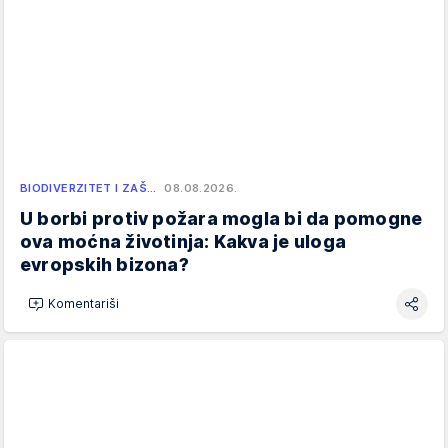
BIODIVERZITET I ZAŠ…
08.08.2026.
U borbi protiv požara mogla bi da pomogne
ova moćna životinja: Kakva je uloga
evropskih bizona?
Komentariši