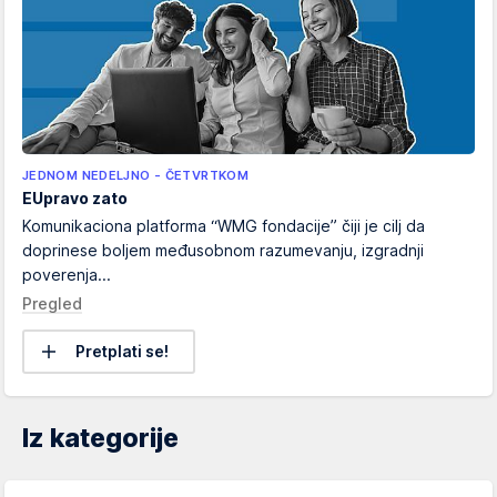
JEDNOM NEDELJNO - ČETVRTKOM
EUpravo zato
Komunikaciona platforma “WMG fondacije” čiji je cilj da
doprinese boljem međusobnom razumevanju, izgradnji
poverenja...
Pregled
Pretplati se!
Iz kategorije