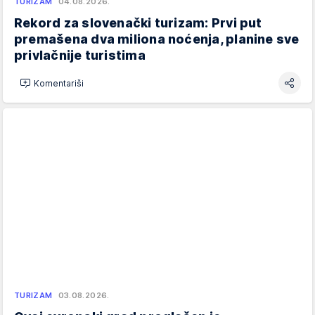
TURIZAM
04.08.2026.
Rekord za slovenački turizam: Prvi put
premašena dva miliona noćenja, planine sve
privlačnije turistima
Komentariši
TURIZAM
03.08.2026.