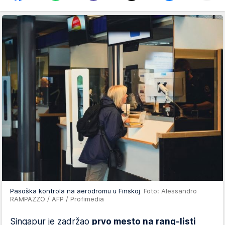
Pasoška kontrola na aerodromu u Finskoj
Foto: Alessandro
RAMPAZZO / AFP / Profimedia
Singapur je zadržao
prvo mesto na rang-listi