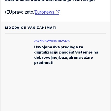
(EUpravo zato/
Euronews
)
MOŽDA ĆE VAS ZANIMATI
JAVNA ADMINISTRACIJA
Usvojena dva predloga za
digitalizaciju pasoša! Sistem je na
dobrovoljnoj bazi, ali ima važne
prednosti