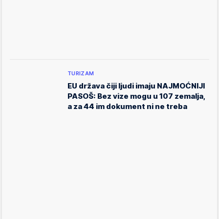
TURIZAM
EU država čiji ljudi imaju NAJMOĆNIJI
PASOŠ: Bez vize mogu u 107 zemalja,
a za 44 im dokument ni ne treba