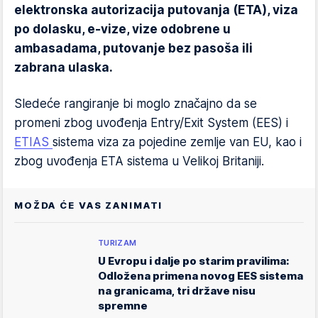
elektronska autorizacija putovanja (ETA), viza
po dolasku, e-vize, vize odobrene u
ambasadama, putovanje bez pasoša ili
zabrana ulaska.
Sledeće rangiranje bi moglo značajno da se
promeni zbog uvođenja Entry/Exit System (EES) i
ETIAS
sistema viza za pojedine zemlje van EU, kao i
zbog uvođenja ETA sistema u Velikoj Britaniji.
MOŽDA ĆE VAS ZANIMATI
TURIZAM
U Evropu i dalje po starim pravilima:
Odložena primena novog EES sistema
na granicama, tri države nisu
spremne