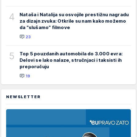
4
Nataša i Natalija su osvojile prestižnu nagradu
za dizajn zvuka: Otkrile su nam kako možemo
da "slušamo" filmove
23
5
Top 5 pouzdanih automobila do 3.000 evra:
Delovi se lako nalaze, stručnjaci i taksisti ih
preporučuju
19
NEWSLETTER