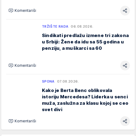
Komentariši
TRŽIŠTE RADA
06.08.2026.
Sindikati predlažu izmene tri zakona
u Srbiji: Žene da idu sa 55 godina u
penziju, a muškarci sa 60
Komentariši
SPONA
07.08.2026.
Kako je Berta Benc oblikovala
istoriju Mercedesa? Liderka u senci
muža, zaslužna za klasu kojoj se ceo
svet divi
Komentariši