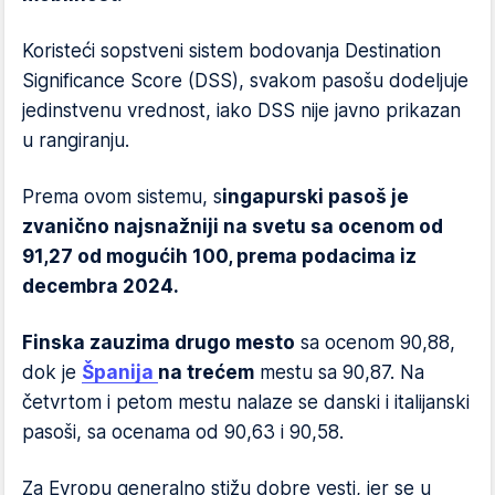
Koristeći sopstveni sistem bodovanja Destination
Significance Score (DSS), svakom pasošu dodeljuje
jedinstvenu vrednost, iako DSS nije javno prikazan
u rangiranju.
Prema ovom sistemu, s
ingapurski pasoš je
zvanično najsnažniji na svetu sa ocenom od
91,27 od mogućih 100, prema podacima iz
decembra 2024.
Finska zauzima drugo mesto
sa ocenom 90,88,
dok je
Španija
na trećem
mestu sa 90,87. Na
četvrtom i petom mestu nalaze se danski i italijanski
pasoši, sa ocenama od 90,63 i 90,58.
Za Evropu generalno stižu dobre vesti, jer se u