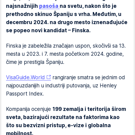
najsnažnijih
pasoša
na svetu, nakon što je
prethodno skinuo Španiju s vrha. Međutim, u
decembru 2024. na drugo mesto iznenađujuće
se popeo novi kandidat – Finska.
Finska je zabeležila značajan uspon, skočivši sa 13.
mesta u 2023. i 7. mesta početkom 2024. godine,
čime je prestigla Španiju.
VisaGuide.World
rangiranje smatra se jednim od
najpouzdanijih u industriji putovanja, uz Henley
Passport Index.
Kompanija ocenjuje
199 zemalja i teritorija širom
sveta, bazirajući rezultate na faktorima kao
što su bezvizni pristup, e-vize i globalna
mobilnost.