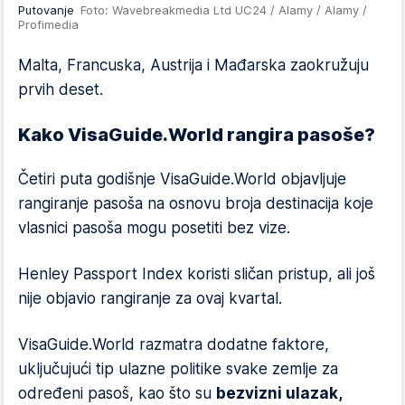
Putovanje
Foto: Wavebreakmedia Ltd UC24 / Alamy / Alamy /
Profimedia
Malta, Francuska, Austrija i Mađarska zaokružuju
prvih deset.
Kako VisaGuide.World rangira pasoše?
Četiri puta godišnje VisaGuide.World objavljuje
rangiranje pasoša na osnovu broja destinacija koje
vlasnici pasoša mogu posetiti bez vize.
Henley Passport Index koristi sličan pristup, ali još
nije objavio rangiranje za ovaj kvartal.
VisaGuide.World razmatra dodatne faktore,
uključujući tip ulazne politike svake zemlje za
određeni pasoš, kao što su
bezvizni ulazak,