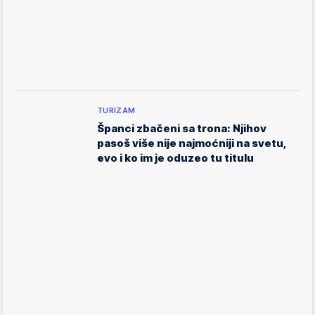
TURIZAM
Španci zbačeni sa trona: Njihov
pasoš više nije najmoćniji na svetu,
evo i ko im je oduzeo tu titulu