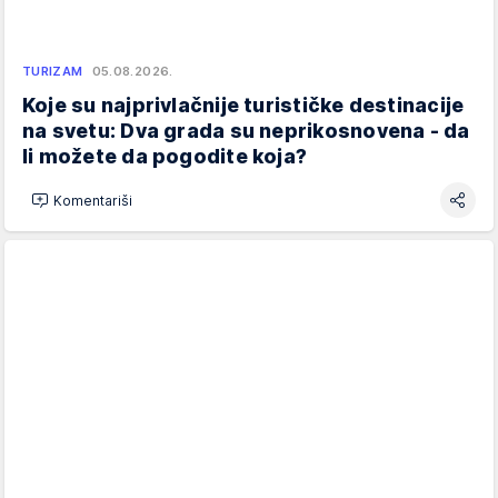
TURIZAM
05.08.2026.
Koje su najprivlačnije turističke destinacije
na svetu: Dva grada su neprikosnovena - da
li možete da pogodite koja?
Komentariši