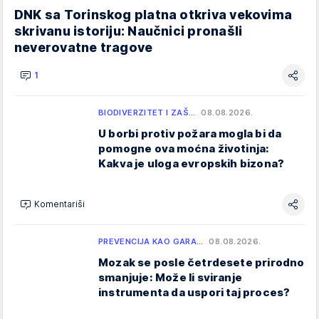
DNK sa Torinskog platna otkriva vekovima
skrivanu istoriju: Naučnici pronašli
neverovatne tragove
1
BIODIVERZITET I ZAŠ…
08.08.2026.
U borbi protiv požara mogla bi da
pomogne ova moćna životinja:
Kakva je uloga evropskih bizona?
Komentariši
PREVENCIJA KAO GARA…
08.08.2026.
Mozak se posle četrdesete prirodno
smanjuje: Može li sviranje
instrumenta da uspori taj proces?