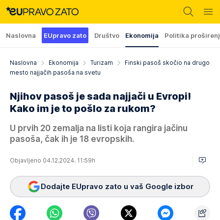
Naslovna
EUpravo zato
Društvo
Ekonomija
Politika proširen
Naslovna
Ekonomija
Turizam
Finski pasoš skočio na drugo
mesto najjačih pasoša na svetu
Njihov pasoš je sada najjači u Evropi!
Kako im je to pošlo za rukom?
U prvih 20 zemalja na listi koja rangira jačinu
pasoša, čak ih je 18 evropskih.
Objavljeno 04.12.2024. 11:59h
Dodajte EUpravo zato u vaš Google izbor