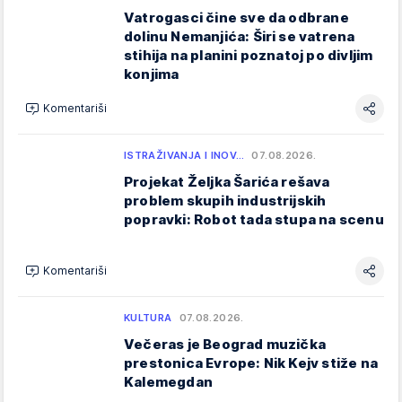
Vatrogasci čine sve da odbrane
dolinu Nemanjića: Širi se vatrena
stihija na planini poznatoj po divljim
konjima
Komentariši
ISTRAŽIVANJA I INOV…
07.08.2026.
Projekat Željka Šarića rešava
problem skupih industrijskih
popravki: Robot tada stupa na scenu
Komentariši
KULTURA
07.08.2026.
Večeras je Beograd muzička
prestonica Evrope: Nik Kejv stiže na
Kalemegdan