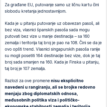
Za građane EU, putovanje samo uz ličnu kartu čini
slobodu kretanja jednostavnijom.
Kada je u pitanju putovanje uz obavezan pasoš, ali
bez viza, vlasnici španskih pasoša sada mogu
putovati bez vize u manje destinacija – sa 160
zemalja i teritorija taj broj je pao na 108. Čini se da je
ovo opšti trend. Vlasnici singapurskih pasoša ranije
su mogli posetiti 164 destinacije bez vize, dok je taj
broj sada smanjen na 160. Kada je Finska u pitanju,
taj broj je 107 zemalja.
Razlozi za ove promene
nisu eksplicitno
navedeni u rangiranju, ali se brojke redovno
menjaju zbog diplomatskih odnosa,
međusobnih politika viza i političko-
ekonomske stabilnosti zemalja i teritorija.