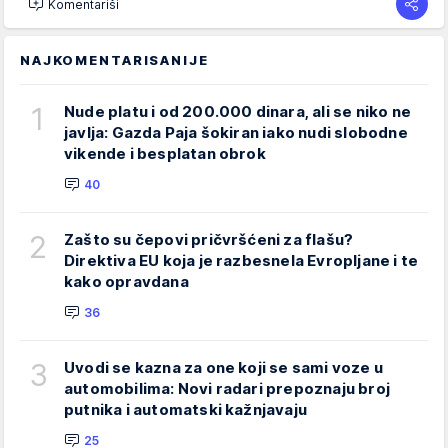
Komentariši
NAJKOMENTARISANIJE
1
Nude platu i od 200.000 dinara, ali se niko ne
javlja: Gazda Paja šokiran iako nudi slobodne
vikende i besplatan obrok
40
2
Zašto su čepovi pričvršćeni za flašu?
Direktiva EU koja je razbesnela Evropljane i te
kako opravdana
36
3
Uvodi se kazna za one koji se sami voze u
automobilima: Novi radari prepoznaju broj
putnika i automatski kažnjavaju
25