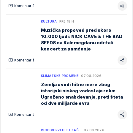
Komentariši
KULTURA
PRE 15 H
Muzička propoved pred skoro
10.000 ljudi: NICK CAVE & THE BAD
SEEDS na Kalemegdanu održali
koncert za pamćenje
Komentariši
KLIMATSKE PROMENE
07.08.2026.
Zemlja uvodi hitne mere zbog
istorijski niskog vodostaja reka:
Ugroženo snabdevanje, preti šteta
od dve milijarde evra
Komentariši
BIODIVERZITET I ZAŠ…
07.08.2026.