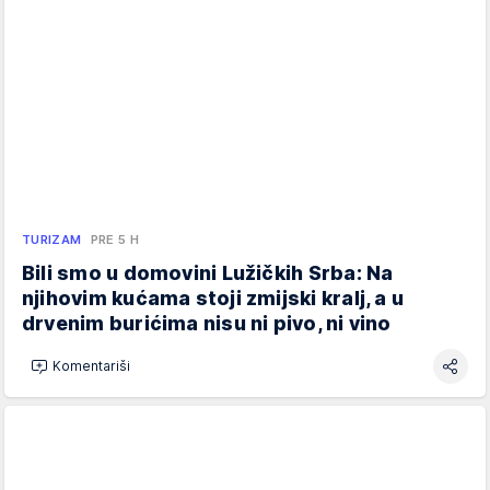
TURIZAM
PRE 5 H
Bili smo u domovini Lužičkih Srba: Na
njihovim kućama stoji zmijski kralj, a u
drvenim burićima nisu ni pivo, ni vino
Komentariši