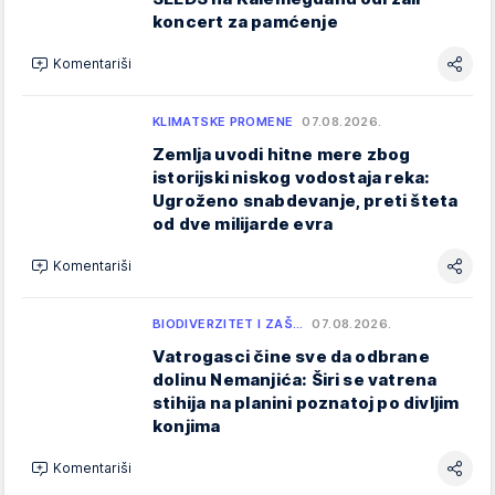
koncert za pamćenje
Komentariši
KLIMATSKE PROMENE
07.08.2026.
Zemlja uvodi hitne mere zbog
istorijski niskog vodostaja reka:
Ugroženo snabdevanje, preti šteta
od dve milijarde evra
Komentariši
BIODIVERZITET I ZAŠ…
07.08.2026.
Vatrogasci čine sve da odbrane
dolinu Nemanjića: Širi se vatrena
stihija na planini poznatoj po divljim
konjima
Komentariši