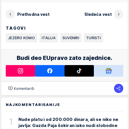
Prethodna vest
Sledeća vest
TAGOVI
JEZERO KOMO
ITALIJA
SUVENIRI
TURISTI
Budi deo EUpravo zato zajednice.
Komentariši
NAJKOMENTARISANIJE
1
Nude platu i od 200.000 dinara, ali se niko ne
javlja: Gazda Paja šokiran iako nudi slobodne