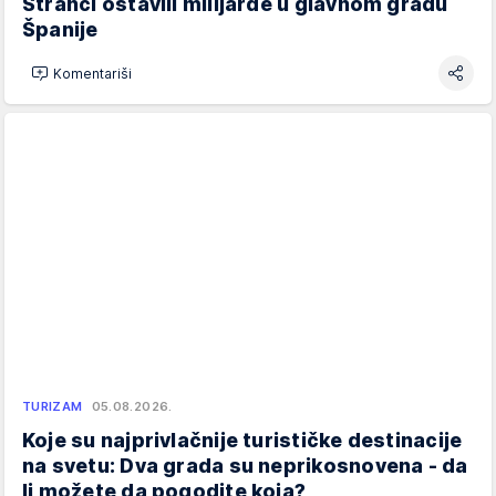
Stranci ostavili milijarde u glavnom gradu
Španije
Komentariši
TURIZAM
05.08.2026.
Koje su najprivlačnije turističke destinacije
na svetu: Dva grada su neprikosnovena - da
li možete da pogodite koja?