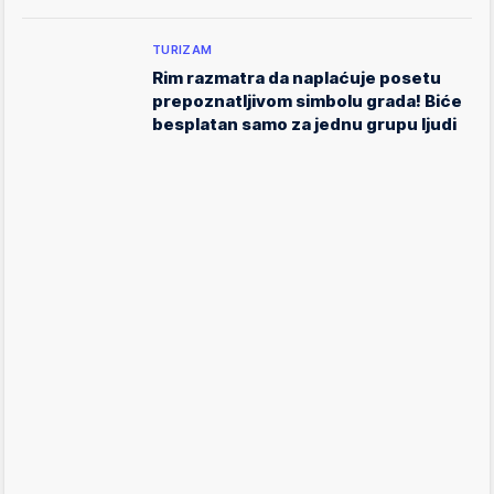
TURIZAM
Rim razmatra da naplaćuje posetu
prepoznatljivom simbolu grada! Biće
besplatan samo za jednu grupu ljudi