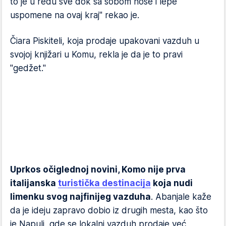
to je u redu sve dok sa sobom nose i lepe
uspomene na ovaj kraj" rekao je.
Čiara Piskiteli, koja prodaje upakovani vazduh u
svojoj knjižari u Komu, rekla je da je to pravi
"gedžet."
Uprkos očiglednoj novini, Komo nije prva
italijanska
turistička destinacija
koja nudi
limenku svog najfinijeg vazduha
. Abanjale kaže
da je ideju zapravo dobio iz drugih mesta, kao što
je Napulj, gde se lokalni vazduh prodaje već