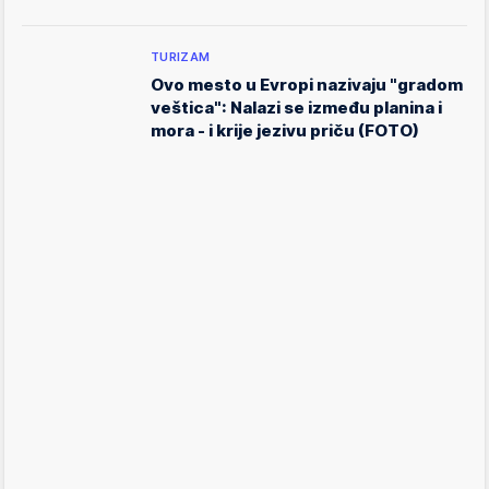
TURIZAM
Ovo mesto u Evropi nazivaju "gradom
veštica": Nalazi se između planina i
mora - i krije jezivu priču (FOTO)