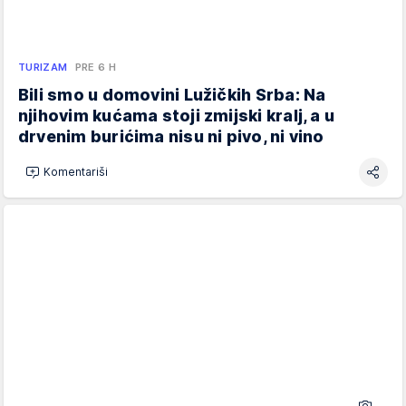
TURIZAM
PRE 6 H
Bili smo u domovini Lužičkih Srba: Na
njihovim kućama stoji zmijski kralj, a u
drvenim burićima nisu ni pivo, ni vino
Komentariši