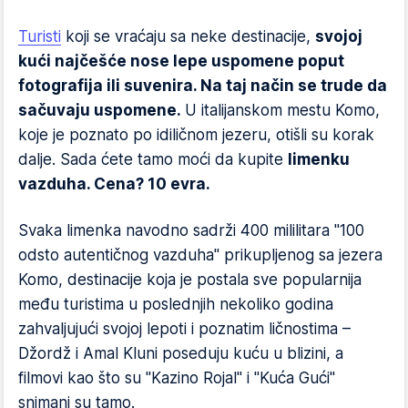
Turisti
koji se vraćaju sa neke destinacije,
svojoj
kući najčešće nose lepe uspomene poput
fotografija ili suvenira. Na taj način se trude da
sačuvaju uspomene.
U italijanskom mestu Komo,
koje je poznato po idiličnom jezeru, otišli su korak
dalje. Sada ćete tamo moći da kupite
limenku
vazduha. Cena? 10 evra.
Svaka limenka navodno sadrži 400 mililitara "100
odsto autentičnog vazduha" prikupljenog sa jezera
Komo, destinacije koja je postala sve popularnija
među turistima u poslednjih nekoliko godina
zahvaljujući svojoj lepoti i poznatim ličnostima –
Džordž i Amal Kluni poseduju kuću u blizini, a
filmovi kao što su "Kazino Rojal" i "Kuća Gući"
snimani su tamo.