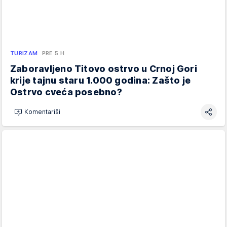
TURIZAM
PRE 5 H
Zaboravljeno Titovo ostrvo u Crnoj Gori
krije tajnu staru 1.000 godina: Zašto je
Ostrvo cveća posebno?
Komentariši