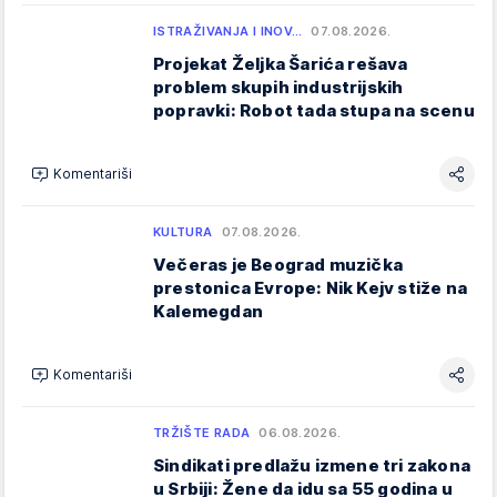
ISTRAŽIVANJA I INOV…
07.08.2026.
Projekat Željka Šarića rešava
problem skupih industrijskih
popravki: Robot tada stupa na scenu
Komentariši
KULTURA
07.08.2026.
Večeras je Beograd muzička
prestonica Evrope: Nik Kejv stiže na
Kalemegdan
Komentariši
TRŽIŠTE RADA
06.08.2026.
Sindikati predlažu izmene tri zakona
u Srbiji: Žene da idu sa 55 godina u