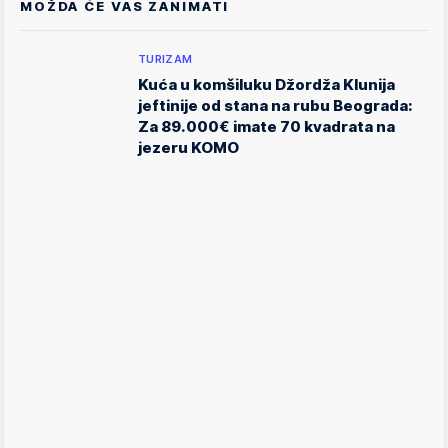
MOŽDA ĆE VAS ZANIMATI
TURIZAM
Kuća u komšiluku Džordža Klunija
jeftinije od stana na rubu Beograda:
Za 89.000€ imate 70 kvadrata na
jezeru KOMO