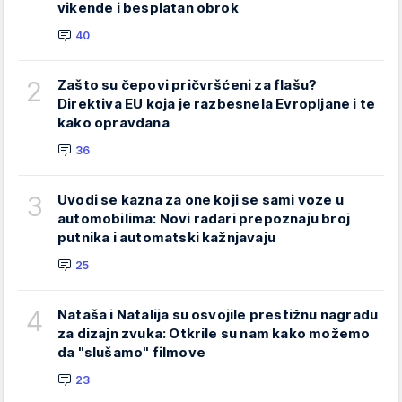
vikende i besplatan obrok
40
2
Zašto su čepovi pričvršćeni za flašu?
Direktiva EU koja je razbesnela Evropljane i te
kako opravdana
36
3
Uvodi se kazna za one koji se sami voze u
automobilima: Novi radari prepoznaju broj
putnika i automatski kažnjavaju
25
4
Nataša i Natalija su osvojile prestižnu nagradu
za dizajn zvuka: Otkrile su nam kako možemo
da "slušamo" filmove
23