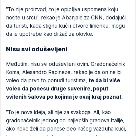
"To nije proizvod, to je opipljiva uspomena koju
nosite u srcu". rekao je Abanjale za CNN, dodajući
da turisti, kada stignu kući i otvore limenku, mogu
da je upotrebe kao držač za olovke.
Nisu svi oduševljeni
Međutim, nisu svi oduševljeni ovim. Gradonačelnik
Koma, Alesandro Rapineze, rekao je da on ne bi
voleo da prvo to ponudi turistima,
te da bi više
voleo da ponesu druge suvenire, poput
svilenih šalova po kojima je ovaj kraj poznat.
"To je nova ideja, ali nije za svakoga. Ali, kao
gradonačelnik jednog od najlepših gradova Italije,
ako neko želi da ponese deo našeg vazduha kući,