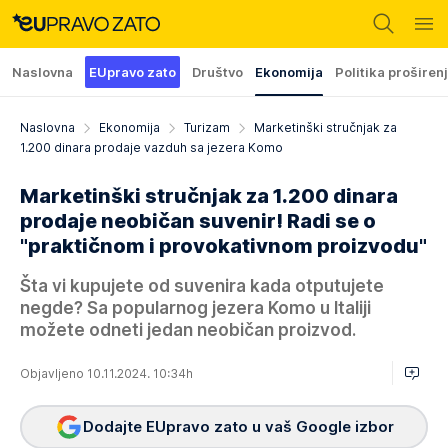
Naslovna
EUpravo zato
Društvo
Ekonomija
Politika proširen
Naslovna
Ekonomija
Turizam
Marketinški stručnjak za
1.200 dinara prodaje vazduh sa jezera Komo
Marketinški stručnjak za 1.200 dinara
prodaje neobičan suvenir! Radi se o
"praktičnom i provokativnom proizvodu"
Šta vi kupujete od suvenira kada otputujete
negde? Sa popularnog jezera Komo u Italiji
možete odneti jedan neobičan proizvod.
Objavljeno 10.11.2024. 10:34h
Dodajte EUpravo zato u vaš Google izbor