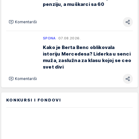
penziju, a muškarci sa 60
Komentariši
SPONA
07.08.2026.
Kako je Berta Benc oblikovala
istoriju Mercedesa? Liderka u senci
muža, zaslužna za klasu kojoj se ceo
svet divi
Komentariši
KONKURSI I FONDOVI