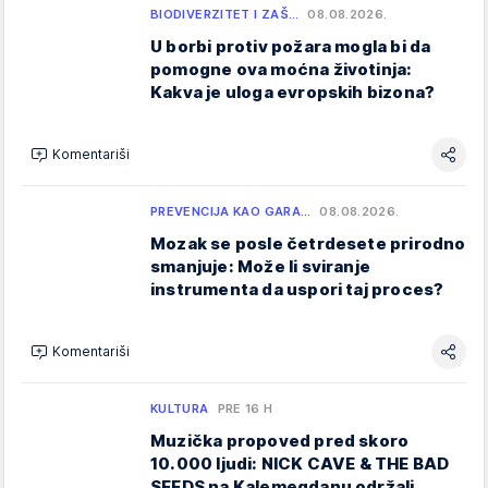
BIODIVERZITET I ZAŠ…
08.08.2026.
U borbi protiv požara mogla bi da
pomogne ova moćna životinja:
Kakva je uloga evropskih bizona?
Komentariši
PREVENCIJA KAO GARA…
08.08.2026.
Mozak se posle četrdesete prirodno
smanjuje: Može li sviranje
instrumenta da uspori taj proces?
Komentariši
KULTURA
PRE 16 H
Muzička propoved pred skoro
10.000 ljudi: NICK CAVE & THE BAD
SEEDS na Kalemegdanu održali