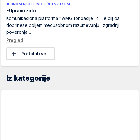
JEDNOM NEDELJNO - ČETVRTKOM
EUpravo zato
Komunikaciona platforma “WMG fondacije” čiji je cilj da
doprinese boljem međusobnom razumevanju, izgradnji
poverenja...
Pregled
Pretplati se!
Iz kategorije