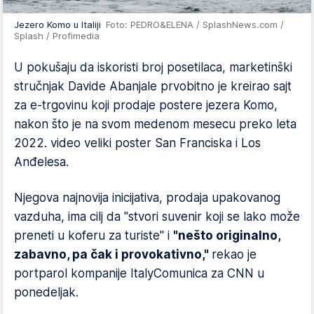
Jezero Komo u Italiji
Foto: PEDRO&ELENA / SplashNews.com /
Splash / Profimedia
U pokušaju da iskoristi broj posetilaca, marketinški
stručnjak Davide Abanjale prvobitno je kreirao sajt
za e-trgovinu koji prodaje postere jezera Komo,
nakon što je na svom medenom mesecu preko leta
2022. video veliki poster San Franciska i Los
Anđelesa.
Njegova najnovija inicijativa, prodaja upakovanog
vazduha, ima cilj da "stvori suvenir koji se lako može
preneti u koferu za turiste" i
"nešto originalno,
zabavno, pa čak i provokativno,"
rekao je
portparol kompanije ItalyComunica za CNN u
ponedeljak.