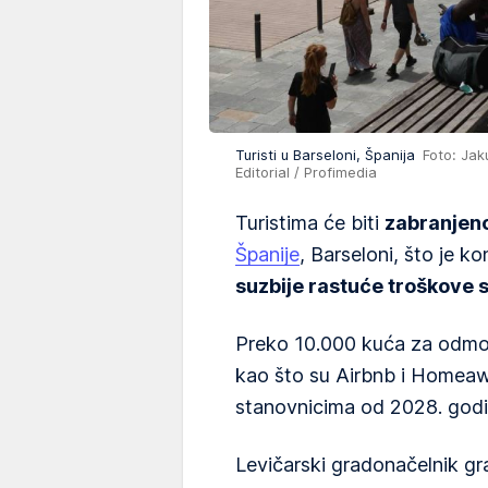
Turisti u Barseloni, Španija
Foto: Jak
Editorial / Profimedia
Turistima će biti
zabranjeno
Španije
, Barseloni, što je ko
suzbije rastuće troškove 
Preko 10.000 kuća za odmo
kao što su Airbnb i Homeaw
stanovnicima od 2028. godin
Levičarski gradonačelnik g