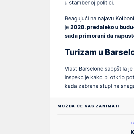
u stambenoj politici.
Reagujući na najavu Kolbonij
je
2028. predaleko u buduć
sada primorani da napust
Turizam u Barsel
Vlast Barselone saopštila je
inspekcije kako bi otkrio po
kada zabrana stupi na snag
MOŽDA ĆE VAS ZANIMATI
T
K