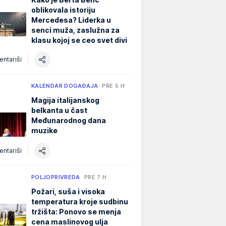
oblikovala istoriju
Mercedesa? Liderka u
senci muža, zaslužna za
klasu kojoj se ceo svet divi
ntariši
KALENDAR DOGAĐAJA
PRE 5 H
Magija italijanskog
belkanta u čast
Međunarodnog dana
muzike
ntariši
POLJOPRIVREDA
PRE 7 H
Požari, suša i visoka
temperatura kroje sudbinu
tržišta: Ponovo se menja
cena maslinovog ulja