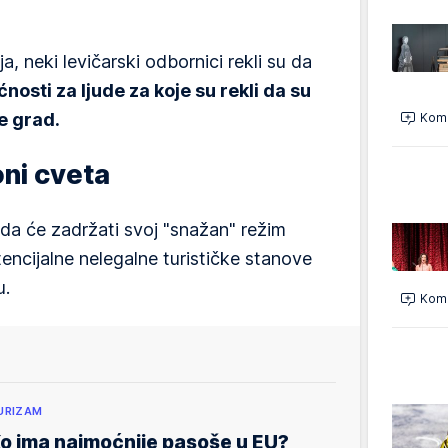
a, neki levičarski odbornici rekli su da
nosti za ljude za koje su rekli da su
e grad.
Kome
oni cveta
 da će zadržati svoj "snažan" režim
tencijalne nelegalne turističke stanove
u.
Kome
URIZAM
o ima najmoćnije pasoše u EU?