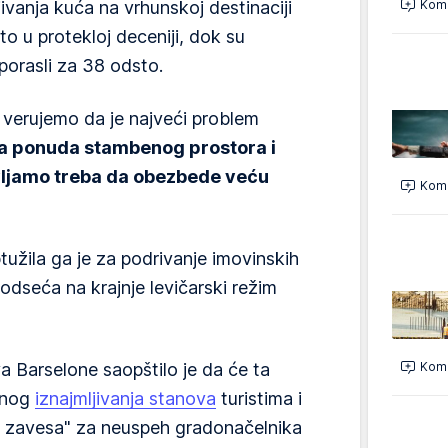
jivanja kuća na vrhunskoj destinaciji
Kome
o u protekloj deceniji, dok su
porasli za 38 odsto.
verujemo da je najveći problem
́a ponuda stambenog prostora i
ljamo treba da obezbede veću
Kome
tužila ga je za podrivanje imovinskih
podseća na krajnje levičarski režim
a Barselone saopštilo je da će ta
Kome
lnog
iznajmljivanja stanova
turistima i
mna zavesa" za neuspeh gradonačelnika