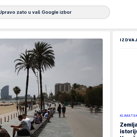
Upravo zato u vaš Google izbor
IZDVA
KLIMATS
Zemlja
istori