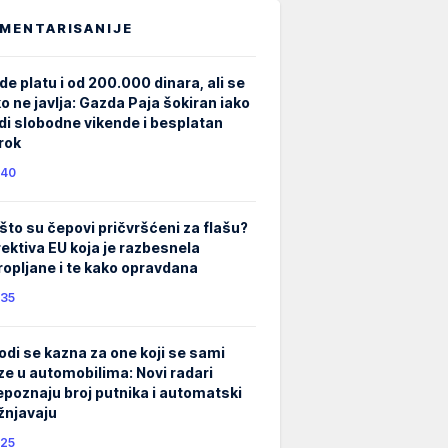
MENTARISANIJE
de platu i od 200.000 dinara, ali se
ko ne javlja: Gazda Paja šokiran iako
di slobodne vikende i besplatan
rok
40
što su čepovi pričvršćeni za flašu?
rektiva EU koja je razbesnela
ropljane i te kako opravdana
35
odi se kazna za one koji se sami
ze u automobilima: Novi radari
epoznaju broj putnika i automatski
žnjavaju
25