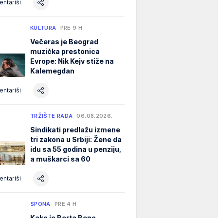
ntariši
KULTURA
PRE 9 H
Večeras je Beograd
muzička prestonica
Evrope: Nik Kejv stiže na
Kalemegdan
ntariši
TRŽIŠTE RADA
06.08.2026.
Sindikati predlažu izmene
tri zakona u Srbiji: Žene da
idu sa 55 godina u penziju,
a muškarci sa 60
ntariši
SPONA
PRE 4 H
Kako je Berta Benc