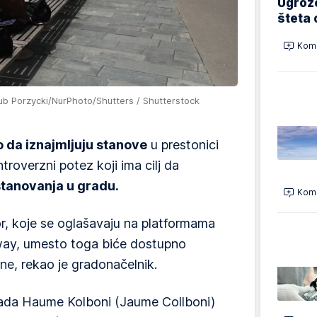
Ugrož
šteta 
Kome
ub Porzycki/NurPhoto/Shutters / Shutterstock
 da iznajmljuju stanove
u prestonici
ntroverzni potez koji ima cilj da
stanovanja u gradu.
Kome
r, koje se oglašavaju na platformama
ay, umesto toga biće dostupno
e, rekao je gradonačelnik.
rada Haume Kolboni (Jaume Collboni)