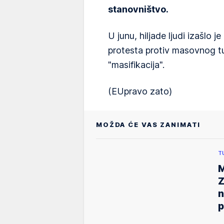
stanovništvo.
U junu, hiljade ljudi izašlo j
protesta protiv masovnog t
"masifikacija".
(EUpravo zato)
MOŽDA ĆE VAS ZANIMATI
T
M
Z
n
p