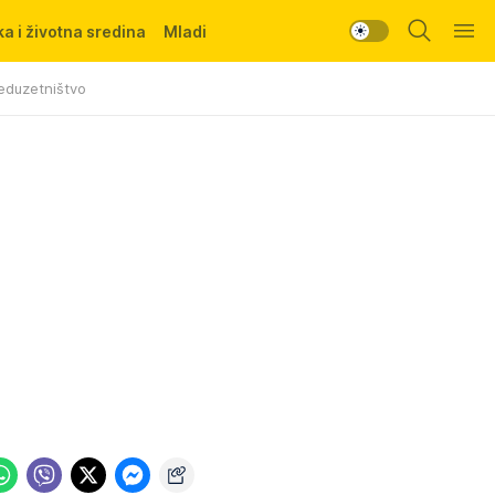
a i životna sredina
Mladi
eduzetništvo