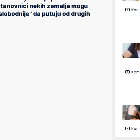
tanovnici nekih zemalja mogu
Kome
slobodnije" da putuju od drugih
Kome
Kome