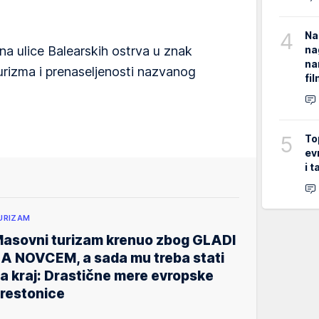
4
Na
na
e na ulice Balearskih ostrva u znak
na
urizma i prenaseljenosti nazvanog
fi
5
To
ev
i 
URIZAM
asovni turizam krenuo zbog GLADI
A NOVCEM, a sada mu treba stati
a kraj: Drastične mere evropske
restonice