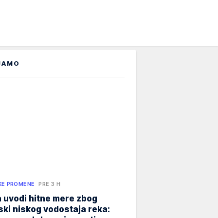
JAMO
KE PROMENE
PRE 3 H
 uvodi hitne mere zbog
jski niskog vodostaja reka: