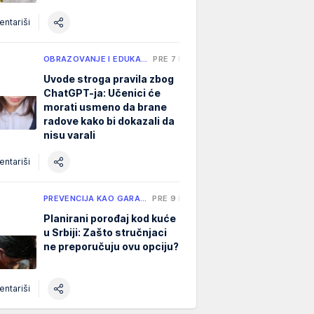
ntariši
OBRAZOVANJE I EDUKA…
PRE 7 H
Uvode stroga pravila zbog
ChatGPT-ja: Učenici će
morati usmeno da brane
radove kako bi dokazali da
nisu varali
ntariši
PREVENCIJA KAO GARA…
PRE 9 H
Planirani porođaj kod kuće
u Srbiji: Zašto stručnjaci
ne preporučuju ovu opciju?
ntariši