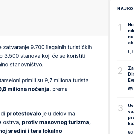
NAJKO
1
Nu
ni
nu
ob
zatvaranje 9.700 ilegalnih turističkih
 3.500 stanova koji će se koristiti
alno stanovništvo.
2
Za
Di
Barseloni primili su 9,7 miliona turista
Ev
,8 miliona noćenja
, prema
3
Uv
vo
udi
protestovalo
je u delovima
pr
ka ostrva,
protiv masovnog turizma,
ka
noj sredini i tera lokalno