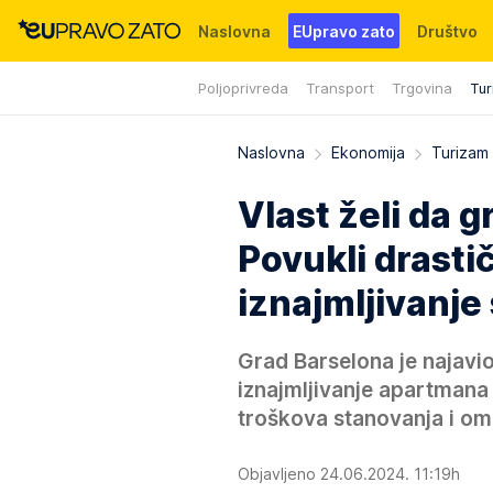
Naslovna
EUpravo zato
Društvo
Poljoprivreda
Transport
Trgovina
Tur
Događaji
News
WMG fondacija
Naslovna
Ekonomija
Turizam
Vlast želi da
Povukli drasti
iznajmljivanje
Grad Barselona je najavi
iznajmljivanje apartmana 
troškova stanovanja i o
Objavljeno 24.06.2024. 11:19h