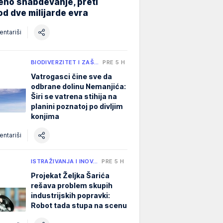
eno snabdevanje, preti
od dve milijarde evra
ntariši
BIODIVERZITET I ZAŠ…
PRE 5 H
Vatrogasci čine sve da
odbrane dolinu Nemanjića:
Širi se vatrena stihija na
planini poznatoj po divljim
konjima
ntariši
ISTRAŽIVANJA I INOV…
PRE 5 H
Projekat Željka Šarića
rešava problem skupih
industrijskih popravki:
Robot tada stupa na scenu