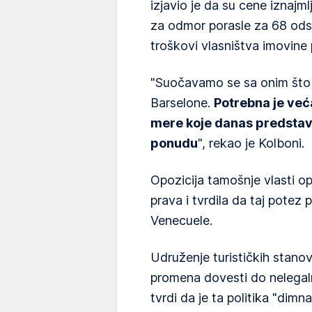
izjavio je da su cene iznajml
za odmor porasle za 68 odst
troškovi vlasništva imovine 
"Suočavamo se sa onim što 
Barselone.
Potrebna je vec
mere koje danas predstav
ponudu
", rekao je Kolboni.
Opozicija tamošnje vlasti op
prava i tvrdila da taj potez 
Venecuele.
Udruženje turističkih stanov
promena dovesti do nelega
tvrdi da je ta politika "di