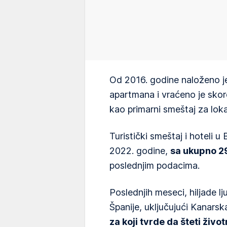
Od 2016. godine naloženo je 
apartmana i vraćeno je skoro
kao primarni smeštaj za lok
Turistički smeštaj i hoteli u 
2022. godine,
sa ukupno 29
poslednjim podacima.
Poslednjih meseci, hiljade lj
Španije, uključujući Kanars
za koji tvrde da šteti život