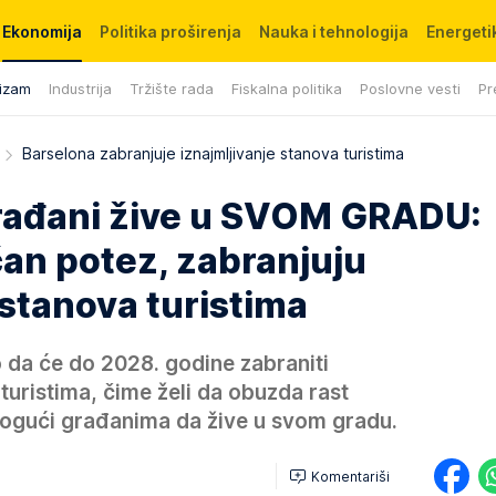
Ekonomija
Politika proširenja
Nauka i tehnologija
Energetik
izam
Industrija
Tržište rada
Fiskalna politika
Poslovne vesti
Pr
Barselona zabranjuje iznajmljivanje stanova turistima
 građani žive u SVOM GRADU:
čan potez, zabranjuju
 stanova turistima
o da će do 2028. godine zabraniti
turistima, čime želi da obuzda rast
mogući građanima da žive u svom gradu.
Komentariši