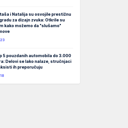
taša i Natalija su osvojile prestižnu
gradu za dizajn zvuka: Otkrile su
m kako možemo da "slušamo"
lmove
23
p 5 pouzdanih automobila do 3.000
ra: Delovi se lako nalaze, stručnjaci
taksisti ih preporučuju
18