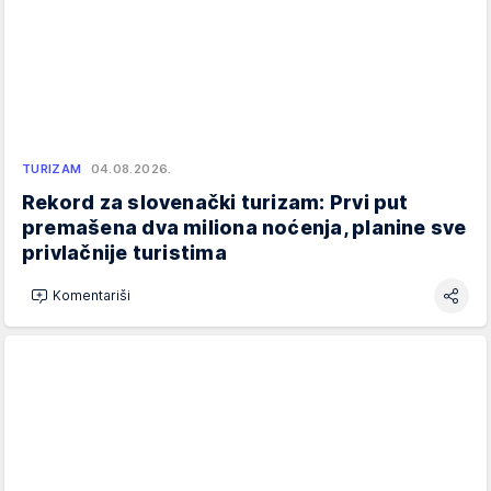
TURIZAM
04.08.2026.
Rekord za slovenački turizam: Prvi put
premašena dva miliona noćenja, planine sve
privlačnije turistima
Komentariši