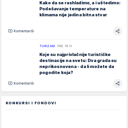
Kako da se rashladimo, a i uštedimo:
Podešavanje temperature na
klimama nije jedina bitna stvar
Komentariši
TURIZAM
PRE 19 H
Koje su najprivlačnije turističke
destinacije na svetu: Dva grada su
neprikosnovena - da li možete da
pogodite koja?
Komentariši
KONKURSI I FONDOVI