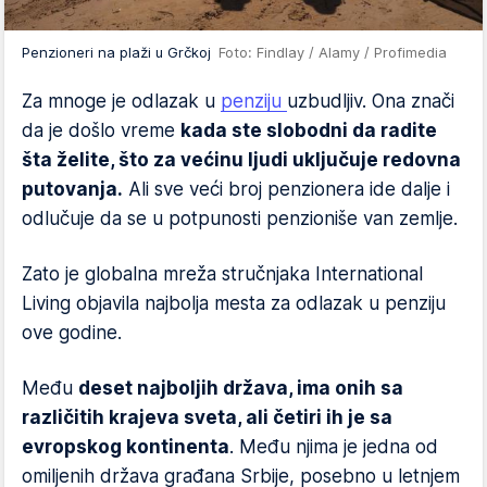
Penzioneri na plaži u Grčkoj
Foto: Findlay / Alamy / Profimedia
Za mnoge je odlazak u
penziju
uzbudljiv. Ona znači
da je došlo vreme
kada ste slobodni da radite
šta želite, što za većinu ljudi uključuje redovna
putovanja.
Ali sve veći broj penzionera ide dalje i
odlučuje da se u potpunosti penzioniše van zemlje.
Zato je globalna mreža stručnjaka International
Living objavila najbolja mesta za odlazak u penziju
ove godine.
Među
deset najboljih država, ima onih sa
različitih krajeva sveta, ali četiri ih je sa
evropskog kontinenta
. Među njima je jedna od
omiljenih država građana Srbije, posebno u letnjem