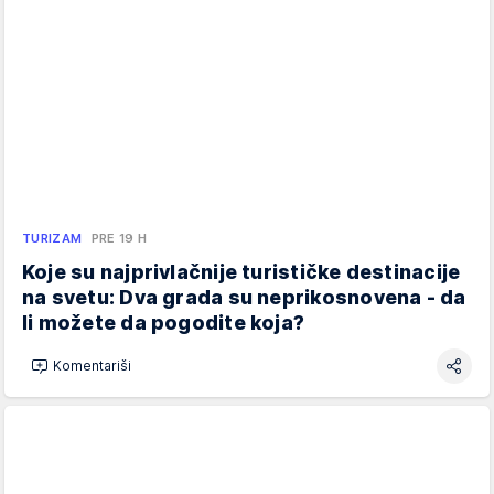
TURIZAM
PRE 19 H
Koje su najprivlačnije turističke destinacije
na svetu: Dva grada su neprikosnovena - da
li možete da pogodite koja?
Komentariši