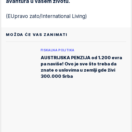
avantura u vašem životu.
(EUpravo zato/International Living)
MOŽDA ĆE VAS ZANIMATI
FISKALNA POLITIKA
AUSTRIJSKA PENZIJA od 1.200 evra
pa naviše! Ovo je sve što treba da
znate o uslovima u zemlji gde živi
300.000 Srba