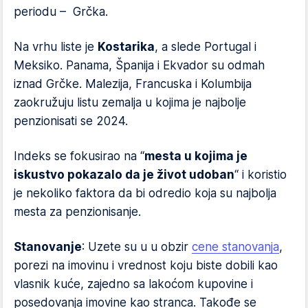
periodu – Grčka.
Na vrhu liste je
Kostarika
, a slede Portugal i
Meksiko. Panama, Španija i Ekvador su odmah
iznad Grčke. Malezija, Francuska i Kolumbija
zaokružuju listu zemalja u kojima je najbolje
penzionisati se 2024.
Indeks se fokusirao na “
mesta u kojima je
iskustvo pokazalo da je život udoban
“ i koristio
je nekoliko faktora da bi odredio koja su najbolja
mesta za penzionisanje.
Stanovanje
: Uzete su u u obzir
cene stanovanja
,
porezi na imovinu i vrednost koju biste dobili kao
vlasnik kuće, zajedno sa lakoćom kupovine i
posedovanja imovine kao stranca. Takođe se