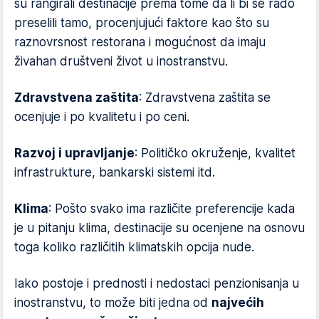
su rangirali destinacije prema tome da li bi se rado
preselili tamo, procenjujući faktore kao što su
raznovrsnost restorana i mogućnost da imaju
živahan društveni život u inostranstvu.
Zdravstvena zaštita
: Zdravstvena zaštita se
ocenjuje i po kvalitetu i po ceni.
Razvoj i upravljanje
: Političko okruženje, kvalitet
infrastrukture, bankarski sistemi itd.
Klima
: Pošto svako ima različite preferencije kada
je u pitanju klima, destinacije su ocenjene na osnovu
toga koliko različitih klimatskih opcija nude.
Iako postoje i prednosti i nedostaci penzionisanja u
inostranstvu, to može biti jedna od
najvećih