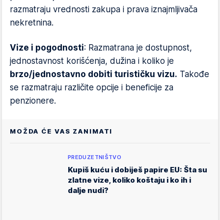
razmatraju vrednosti zakupa i prava iznajmljivača
nekretnina.
Vize i pogodnosti
: Razmatrana je dostupnost,
jednostavnost korišćenja, dužina i koliko je
brzo/jednostavno dobiti turističku vizu.
Takođe
se razmatraju različite opcije i beneficije za
penzionere.
MOŽDA ĆE VAS ZANIMATI
PREDUZETNIŠTVO
Kupiš kuću i dobiješ papire EU: Šta su
zlatne vize, koliko koštaju i ko ih i
dalje nudi?