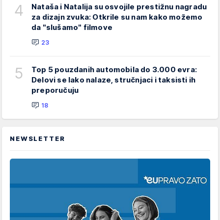
4
Nataša i Natalija su osvojile prestižnu nagradu
za dizajn zvuka: Otkrile su nam kako možemo
da "slušamo" filmove
23
5
Top 5 pouzdanih automobila do 3.000 evra:
Delovi se lako nalaze, stručnjaci i taksisti ih
preporučuju
18
NEWSLETTER