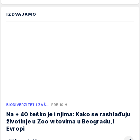
IZDVAJAMO
BIODIVERZITET I ZAŠ…
PRE 10 H
Na + 40 teško je i njima: Kako se rashlađuju
životinje u Zoo vrtovima u Beogradu, i
Evropi