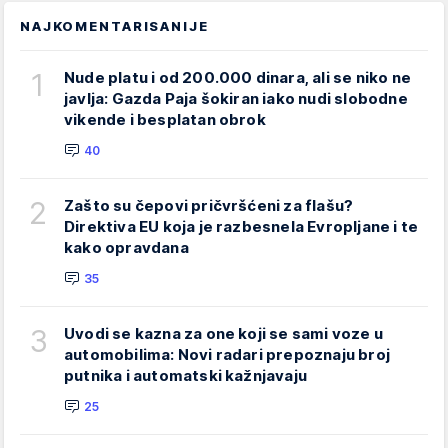
NAJKOMENTARISANIJE
1
Nude platu i od 200.000 dinara, ali se niko ne
javlja: Gazda Paja šokiran iako nudi slobodne
vikende i besplatan obrok
40
2
Zašto su čepovi pričvršćeni za flašu?
Direktiva EU koja je razbesnela Evropljane i te
kako opravdana
35
3
Uvodi se kazna za one koji se sami voze u
automobilima: Novi radari prepoznaju broj
putnika i automatski kažnjavaju
25