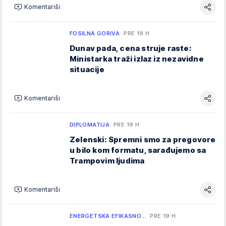
Komentariši
FOSILNA GORIVA
PRE 19 H
Dunav pada, cena struje raste:
Ministarka traži izlaz iz nezavidne
situacije
Komentariši
DIPLOMATIJA
PRE 19 H
Zelenski: Spremni smo za pregovore
u bilo kom formatu, sarađujemo sa
Trampovim ljudima
Komentariši
ENERGETSKA EFIKASNO…
PRE 19 H