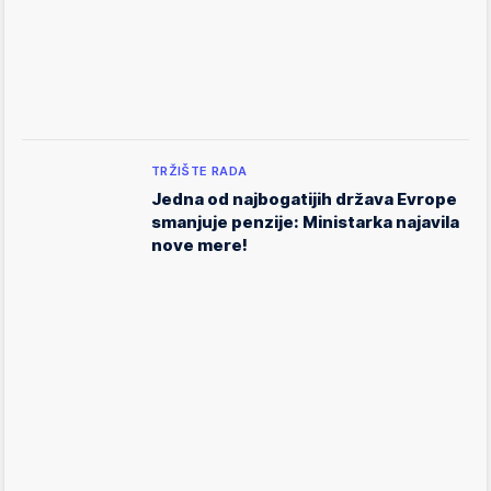
TRŽIŠTE RADA
Jedna od najbogatijih država Evrope
smanjuje penzije: Ministarka najavila
nove mere!