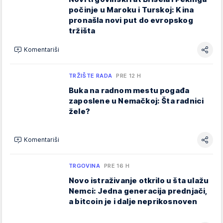
počinje u Maroku i Turskoj: Kina
pronašla novi put do evropskog
tržišta
Komentariši
TRŽIŠTE RADA
PRE 12 H
Buka na radnom mestu pogađa
zaposlene u Nemačkoj: Šta radnici
žele?
Komentariši
TRGOVINA
PRE 16 H
Novo istraživanje otkrilo u šta ulažu
Nemci: Jedna generacija prednjači,
a bitcoin je i dalje neprikosnoven