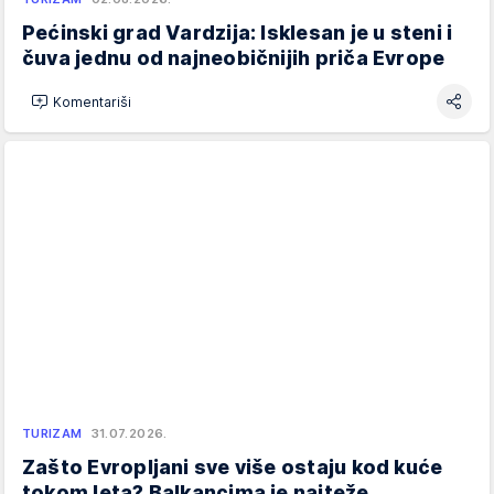
Pećinski grad Vardzija: Isklesan je u steni i
čuva jednu od najneobičnijih priča Evrope
Komentariši
TURIZAM
31.07.2026.
Zašto Evropljani sve više ostaju kod kuće
tokom leta? Balkancima je najteže