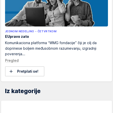
JEDNOM NEDELJNO - ČETVRTKOM
EUpravo zato
Komunikaciona platforma “WMG fondacije” čiji je cilj da
doprinese boljem međusobnom razumevanju, izgradnji
poverenja...
Pregled
Pretplati se!
Iz kategorije