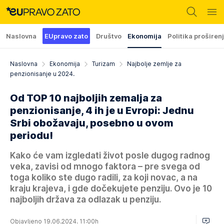
Naslovna
EUpravo zato
Društvo
Ekonomija
Politika proširen
Naslovna
Ekonomija
Turizam
Najbolje zemlje za
penzionisanje u 2024.
Od TOP 10 najboljih zemalja za
penzionisanje, 4 ih je u Evropi: Jednu
Srbi obožavaju, posebno u ovom
periodu!
Kako će vam izgledati život posle dugog radnog
veka, zavisi od mnogo faktora – pre svega od
toga koliko ste dugo radili, za koji novac, a na
kraju krajeva, i gde dočekujete penziju. Ovo je 10
najboljih država za odlazak u penziju.
Objavljeno 19.06.2024. 11:00h