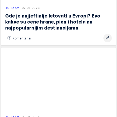
TURIZAM
02.08.2026.
Gde je najjeftinije letovati u Evropi? Evo
kakve su cene hrane, pića i hotela na
najpopularnijim destinacijama
Komentariši
TURIZAM
02.08.2026.