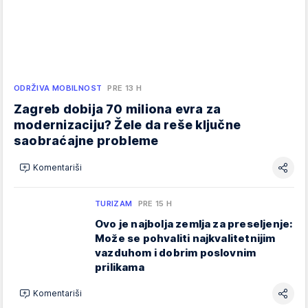
ODRŽIVA MOBILNOST
PRE 13 H
Zagreb dobija 70 miliona evra za
modernizaciju? Žele da reše ključne
saobraćajne probleme
Komentariši
TURIZAM
PRE 15 H
Ovo je najbolja zemlja za preseljenje:
Može se pohvaliti najkvalitetnijim
vazduhom i dobrim poslovnim
prilikama
Komentariši