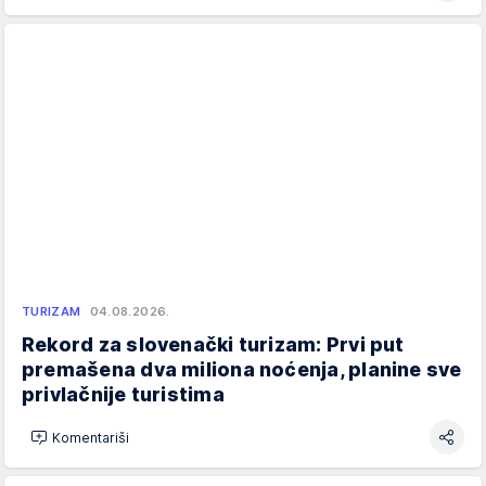
TURIZAM
04.08.2026.
Rekord za slovenački turizam: Prvi put
premašena dva miliona noćenja, planine sve
privlačnije turistima
Komentariši