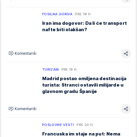
FOSILNA GORIVA
PRE 19 H
Iran ima dogovor: Da li će transport
nafte biti olakšan?
Komentariši
TURIZAM
PRE 18 H
Madrid postao omiljena destinacija
turista: Stranci ostavili milijarde u
glavnom gradu Španije
Komentariši
POSLOVNE VESTI
PRE 20 H
Francuska im staje na put: Nema