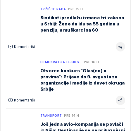
TRŽIŠTE RADA
PRE 15 H
Sindikati predlažu izmene tri zakona
u Srbiji: Žene da idu sa 55 godina u
penziju, a muškarci sa 60
Komentariši
DEMOKRATIJA I LJUDS…
PRE 16 H
Otvoren konkurs "Glas(no) o
pravima": Prijave do 9. avgusta za
organizacije i medije iz devet okruga
Srbije
Komentariši
TRANSPORT
PRE 14 H
Još jedna avio-kompanija se povlači
iz Niša: Destinacije se ne prikazuju ni