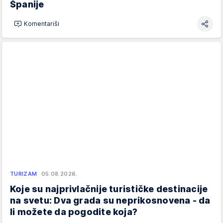
Španije
Komentariši
TURIZAM
05.08.2026.
Koje su najprivlačnije turističke destinacije
na svetu: Dva grada su neprikosnovena - da
li možete da pogodite koja?