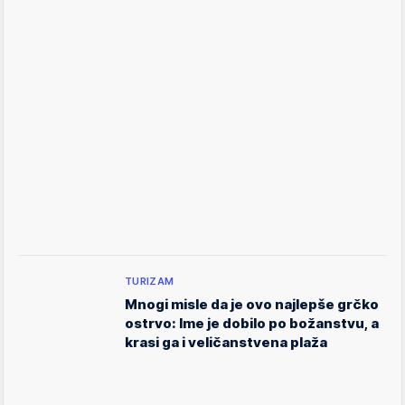
TURIZAM
Mnogi misle da je ovo najlepše grčko
ostrvo: Ime je dobilo po božanstvu, a
krasi ga i veličanstvena plaža