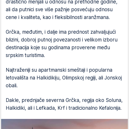
drastično menjali u odnosu na prethodne godine,
ali da putnici sve više pažnje posvećuju odnosu
cene i kvaliteta, kao i fleksibilnosti aranžmana.
Grčka, međutim, i dalje ima prednost zahvaljujući
blizini, dobroj putnoj povezanosti i velikom izboru
destinacija koje su godinama proverene među
srpskim turistima.
Najtraženiji su apartmanski smeštaji i popularna
letovališta na Halkidikiju, Olimpskoj regiji, ali Jonskoj
obali.
Dakle, prednjače severna Grčka, regija oko Soluna,
Halkidiki, ali i Lefkada, Krf i tradicionalno Kefalonija.