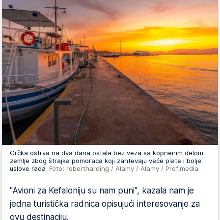
Grčka ostrva na dva dana ostala bez veza sa kopnenim delom
zemlje zbog štrajka pomoraca koji zahtevaju veće plate i bolje
uslove rada
Foto: robertharding / Alamy / Alamy / Profimedia
"Avioni za Kefaloniju su nam puni", kazala nam je
jedna turistička radnica opisujući interesovanje za
ovu destinaciju.