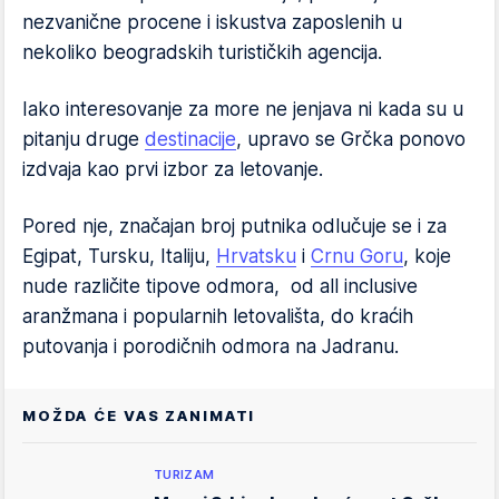
nezvanične procene i iskustva zaposlenih u
nekoliko beogradskih turističkih agencija.
Iako interesovanje za more ne jenjava ni kada su u
pitanju druge
destinacije
, upravo se Grčka ponovo
izdvaja kao prvi izbor za letovanje.
Pored nje, značajan broj putnika odlučuje se i za
Egipat, Tursku, Italiju,
Hrvatsku
i
Crnu Goru
, koje
nude različite tipove odmora, od all inclusive
aranžmana i popularnih letovališta, do kraćih
putovanja i porodičnih odmora na Jadranu.
MOŽDA ĆE VAS ZANIMATI
TURIZAM