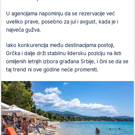
U agencijama napominju da se rezervacije već
uveliko prave, posebno za jul i avgust, kada je i
najveća gužva.
Iako konkurencija među destinacijama postoji,
Grčka i dalje drži stabilnu lidersku poziciju na listi
omiljenih letnjih izbora građana Srbije, i čini se da se
taj trend ni ove godine neće promeniti.