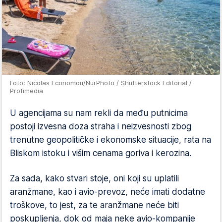
Foto: Nicolas Economou/NurPhoto / Shutterstock Editorial /
Profimedia
U agencijama su nam rekli da među putnicima
postoji izvesna doza straha i neizvesnosti zbog
trenutne geopolitičke i ekonomske situacije, rata na
Bliskom istoku i višim cenama goriva i kerozina.
Za sada, kako stvari stoje, oni koji su uplatili
aranžmane, kao i avio-prevoz, neće imati dodatne
troškove, to jest, za te aranžmane neće biti
poskupljenja, dok od maja neke avio-kompanije