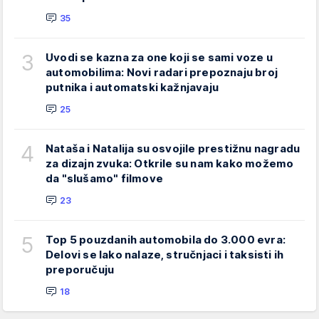
35
3
Uvodi se kazna za one koji se sami voze u
automobilima: Novi radari prepoznaju broj
putnika i automatski kažnjavaju
25
4
Nataša i Natalija su osvojile prestižnu nagradu
za dizajn zvuka: Otkrile su nam kako možemo
da "slušamo" filmove
23
5
Top 5 pouzdanih automobila do 3.000 evra:
Delovi se lako nalaze, stručnjaci i taksisti ih
preporučuju
18