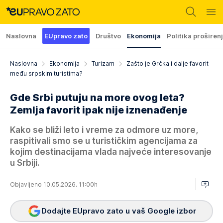
Naslovna
EUpravo zato
Društvo
Ekonomija
Politika proširen
Naslovna
Ekonomija
Turizam
Zašto je Grčka i dalje favorit
među srpskim turistima?
Gde Srbi putuju na more ovog leta?
Zemlja favorit ipak nije iznenađenje
Kako se bliži leto i vreme za odmore uz more,
raspitivali smo se u turističkim agencijama za
kojim destinacijama vlada najveće interesovanje
u Srbiji.
Objavljeno 10.05.2026. 11:00h
Dodajte EUpravo zato u vaš Google izbor