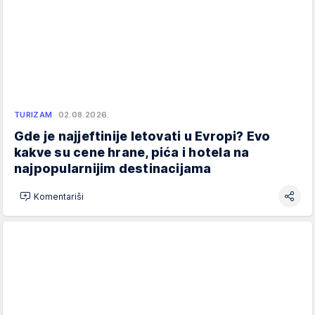
TURIZAM
02.08.2026.
Gde je najjeftinije letovati u Evropi? Evo
kakve su cene hrane, pića i hotela na
najpopularnijim destinacijama
Komentariši