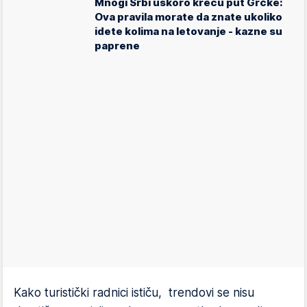
Mnogi Srbi uskoro kreću put Grčke:
Ova pravila morate da znate ukoliko
idete kolima na letovanje - kazne su
paprene
Kako turistički radnici ističu, trendovi se nisu