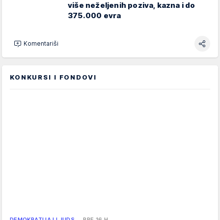
više neželjenih poziva, kazna i do
375.000 evra
Komentariši
KONKURSI I FONDOVI
DEMOKRATIJA I LJUDS…
PRE 16 H