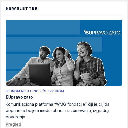
NEWSLETTER
JEDNOM NEDELJNO - ČETVRTKOM
EUpravo zato
Komunikaciona platforma “WMG fondacije” čiji je cilj da
doprinese boljem međusobnom razumevanju, izgradnji
poverenja...
Pregled