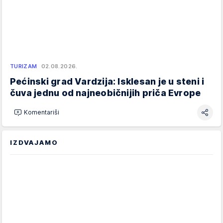
TURIZAM
02.08.2026.
Pećinski grad Vardzija: Isklesan je u steni i
čuva jednu od najneobičnijih priča Evrope
Komentariši
IZDVAJAMO