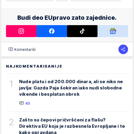
Budi deo EUpravo zato zajednice.
Komentariši
NAJKOMENTARISANIJE
1
Nude platu i od 200.000 dinara, ali se niko ne
javlja: Gazda Paja šokiran iako nudi slobodne
vikende i besplatan obrok
40
2
Zašto su čepovi pričvršćeni za flašu?
Direktiva EU koja je razbesnela Evropljane i te
kako opravdana