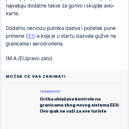
najvaljuju dodatne takse za gorivo i skuplje avio-
karte.
Dodatnu nervozu putnika izaziva i početak pune
primene
EES
-a koja je u startu izazvala gužve na
granicama i aerodromima.
(M.A./EUpravo zato)
MOŽDA ĆE VAS ZANIMATI
TRANSPORT
Grčka ublažava kontrole na
granicama zbog novog sistema EES:
Ovo ipak ne važi za sve turiste