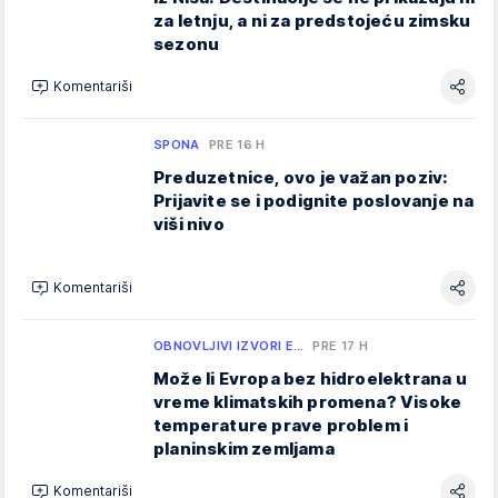
za letnju, a ni za predstojeću zimsku
sezonu
Komentariši
SPONA
PRE 16 H
Preduzetnice, ovo je važan poziv:
Prijavite se i podignite poslovanje na
viši nivo
Komentariši
OBNOVLJIVI IZVORI E…
PRE 17 H
Može li Evropa bez hidroelektrana u
vreme klimatskih promena? Visoke
temperature prave problem i
planinskim zemljama
Komentariši