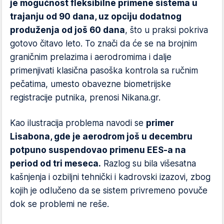
je mogućnost fleksibilne primene sistema u
trajanju od 90 dana, uz opciju dodatnog
produženja od još 60 dana
, što u praksi pokriva
gotovo čitavo leto. To znači da će se na brojnim
graničnim prelazima i aerodromima i dalje
primenjivati klasična pasoška kontrola sa ručnim
pečatima, umesto obavezne biometrijske
registracije putnika, prenosi Nikana.gr.
Kao ilustracija problema navodi se
primer
Lisabona, gde je aerodrom još u decembru
potpuno suspendovao primenu EES-a na
period od tri meseca.
Razlog su bila višesatna
kašnjenja i ozbiljni tehnički i kadrovski izazovi, zbog
kojih je odlučeno da se sistem privremeno povuče
dok se problemi ne reše.