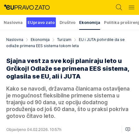
Naslovna
EUpravo zato
Društvo
Ekonomija
Politika proširen
Naslovna
Ekonomija
Turizam
EU i JUTA potvrdile da se
odlaže primena EES sistema tokom leta
Sjajna vest za sve koji planiraju leto u
Grčkoj! Odlaže se primena EES sistema,
oglasila se EU, ali i JUTA
Kako se navodi, državama članicama ostavljena
je mogućnost fleksibilne primene sistema u
trajanju od 90 dana, uz opciju dodatnog
produženja od još 60 dana, što u praksi pokriva
gotovo čitavo leto.
Objavljeno 04.02.2026. 10:57h