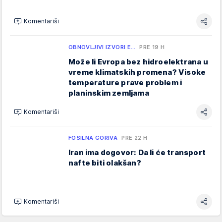
Komentariši
OBNOVLJIVI IZVORI E…
PRE 19 H
Može li Evropa bez hidroelektrana u
vreme klimatskih promena? Visoke
temperature prave problem i
planinskim zemljama
Komentariši
FOSILNA GORIVA
PRE 22 H
Iran ima dogovor: Da li će transport
nafte biti olakšan?
Komentariši