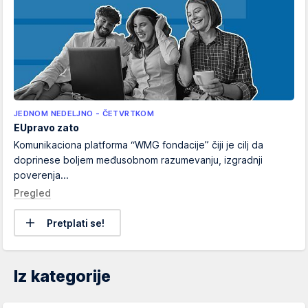
JEDNOM NEDELJNO - ČETVRTKOM
EUpravo zato
Komunikaciona platforma “WMG fondacije” čiji je cilj da
doprinese boljem međusobnom razumevanju, izgradnji
poverenja...
Pregled
Pretplati se!
Iz kategorije