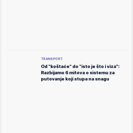
TRANSPORT
Od "koštaće" do "isto je što i viza":
Razbijamo 6 mitova o sistemu za
putovanje koji stupa na snagu