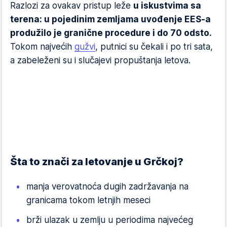
Razlozi za ovakav pristup leže
u iskustvima sa
terena: u pojedinim zemljama uvođenje EES-a
produžilo je granične procedure i do 70 odsto.
Tokom najvećih
gužvi
, putnici su čekali i po tri sata,
a zabeleženi su i slučajevi propuštanja letova.
Šta to znači za letovanje u Grčkoj?
manja verovatnoća dugih zadržavanja na
granicama tokom letnjih meseci
brži ulazak u zemlju u periodima najvećeg