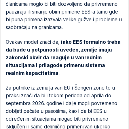
članicama moglo bi biti dozvoljeno da privremeno
pauziraju ili smanje obim primene EES-a tamo gde
bi puna primena izazvala velike gužve i probleme u
saobraćaju na granicama.
Ovakav model znači da,
iako EES formalno treba
da bude u potpunosti uveden, zemlje imaju
zakonski okvir da reaguje u vanrednim
situacijama i prilagode primenu sistema
realnim kapacitetima
.
Za putnike iz zemalja van EU i Šengen zone to u
praksi znači da bi i tokom perioda od aprila do
septembra 2026. godine i dalje mogli povremeno
dobijati pečate u pasošima, kao i da bi EES u
određenim situacijama mogao biti privremeno
isključen ili samo delimično primenjivan ukoliko