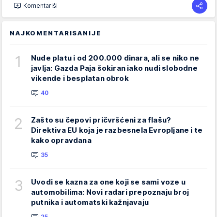
Komentariši
NAJKOMENTARISANIJE
1
Nude platu i od 200.000 dinara, ali se niko ne
javlja: Gazda Paja šokiran iako nudi slobodne
vikende i besplatan obrok
40
2
Zašto su čepovi pričvršćeni za flašu?
Direktiva EU koja je razbesnela Evropljane i te
kako opravdana
35
3
Uvodi se kazna za one koji se sami voze u
automobilima: Novi radari prepoznaju broj
putnika i automatski kažnjavaju
25