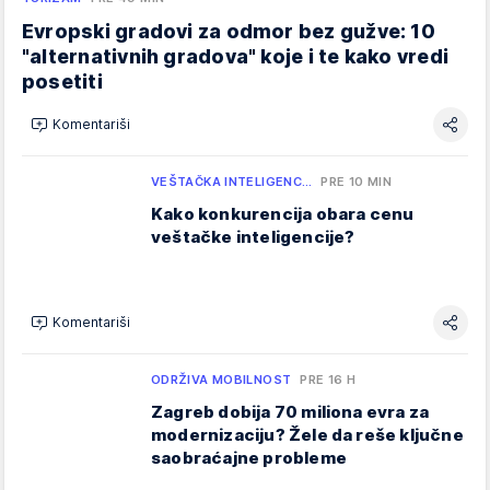
Evropski gradovi za odmor bez gužve: 10
"alternativnih gradova" koje i te kako vredi
posetiti
Komentariši
VEŠTAČKA INTELIGENC…
PRE 10 MIN
Kako konkurencija obara cenu
veštačke inteligencije?
Komentariši
ODRŽIVA MOBILNOST
PRE 16 H
Zagreb dobija 70 miliona evra za
modernizaciju? Žele da reše ključne
saobraćajne probleme