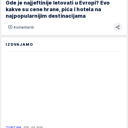
Gde je najjeftinije letovati u Evropi? Evo
kakve su cene hrane, pića i hotela na
najpopularnijim destinacijama
Komentariši
IZDVAJAMO
TURIZAM
PRE 49 MIN