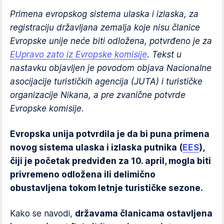
Primena evropskog sistema ulaska i izlaska, za
registraciju državljana zemalja koje nisu članice
Evropske unije neće biti odložena, potvrđeno je za
EUpravo zato iz Evropske komisije
. Tekst u
nastavku objavljen je povodom objava Nacionalne
asocijacije turističkih agencija (JUTA) i turističke
organizacije Nikana, a pre zvanične potvrde
Evropske komisije.
Evropska unija potvrdila je da bi puna primena
novog sistema ulaska i izlaska putnika (
EES
),
čiji je početak predviđen za 10. april, mogla biti
privremeno odložena ili delimično
obustavljena tokom letnje turističke sezone.
Kako se navodi,
državama članicama ostavljena