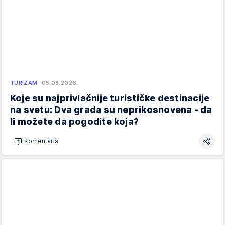
TURIZAM
05.08.2026.
Koje su najprivlačnije turističke destinacije
na svetu: Dva grada su neprikosnovena - da
li možete da pogodite koja?
Komentariši