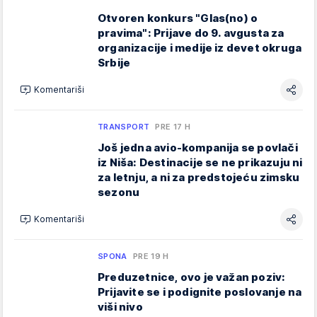
Otvoren konkurs "Glas(no) o
pravima": Prijave do 9. avgusta za
organizacije i medije iz devet okruga
Srbije
Komentariši
TRANSPORT
PRE 17 H
Još jedna avio-kompanija se povlači
iz Niša: Destinacije se ne prikazuju ni
za letnju, a ni za predstojeću zimsku
sezonu
Komentariši
SPONA
PRE 19 H
Preduzetnice, ovo je važan poziv:
Prijavite se i podignite poslovanje na
viši nivo