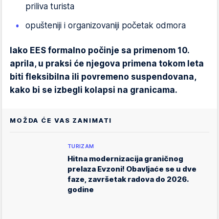
priliva turista
opušteniji i organizovaniji početak odmora
Iako EES formalno počinje sa primenom 10.
aprila, u praksi će njegova primena tokom leta
biti fleksibilna ili povremeno suspendovana,
kako bi se izbegli kolapsi na granicama.
MOŽDA ĆE VAS ZANIMATI
TURIZAM
Hitna modernizacija graničnog
prelaza Evzoni! Obavljaće se u dve
faze, završetak radova do 2026.
godine