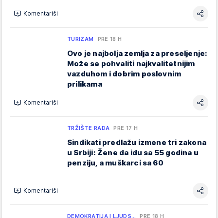
Komentariši
TURIZAM
PRE 18 H
Ovo je najbolja zemlja za preseljenje:
Može se pohvaliti najkvalitetnijim
vazduhom i dobrim poslovnim
prilikama
Komentariši
TRŽIŠTE RADA
PRE 17 H
Sindikati predlažu izmene tri zakona
u Srbiji: Žene da idu sa 55 godina u
penziju, a muškarci sa 60
Komentariši
DEMOKRATIJA I LJUDS…
PRE 18 H