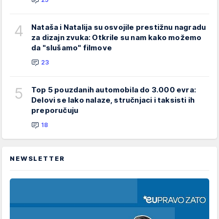
4
Nataša i Natalija su osvojile prestižnu nagradu
za dizajn zvuka: Otkrile su nam kako možemo
da "slušamo" filmove
23
5
Top 5 pouzdanih automobila do 3.000 evra:
Delovi se lako nalaze, stručnjaci i taksisti ih
preporučuju
18
NEWSLETTER