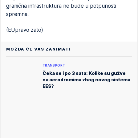
granična infrastruktura ne bude u potpunosti
spremna.
(EUpravo zato)
MOŽDA ĆE VAS ZANIMATI
TRANSPORT
Čeka se i po 3 sata: Kolike su gužve
na aerodromima zbog novog sistema
EES?