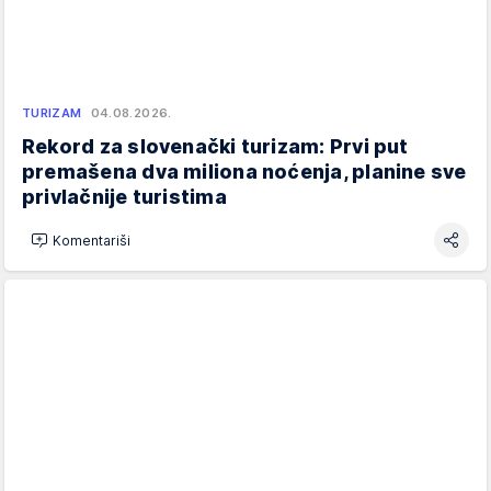
TURIZAM
04.08.2026.
Rekord za slovenački turizam: Prvi put
premašena dva miliona noćenja, planine sve
privlačnije turistima
Komentariši