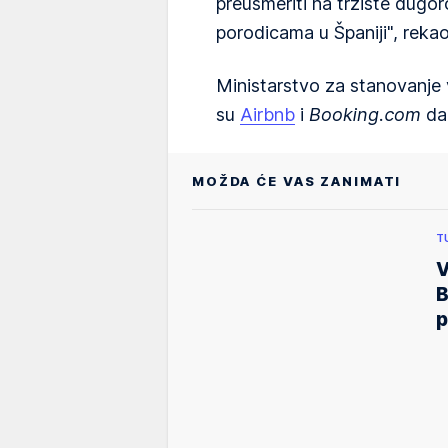
preusmeriti na tržište dug
porodicama u Španiji", rekao
Ministarstvo za stanovanje v
su
Airbnb
i
Booking.com
da 
MOŽDA ĆE VAS ZANIMATI
T
V
B
p