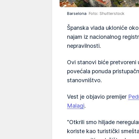
Barselona
Foto: Shutterstock
Španska vlada ukloniće oko
najam iz nacionalnog regist
nepravilnosti.
Ovi stanovi biće pretvoreni
povećala ponuda pristupačn
stanovništvo.
Vest je objavio premijer
Ped
Malagi
.
"Otkrili smo hiljade neregul
koriste kao turistički smeš