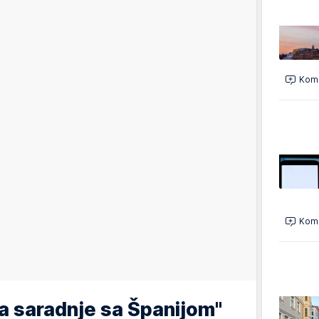
Kome
Kome
a saradnje sa Španijom"