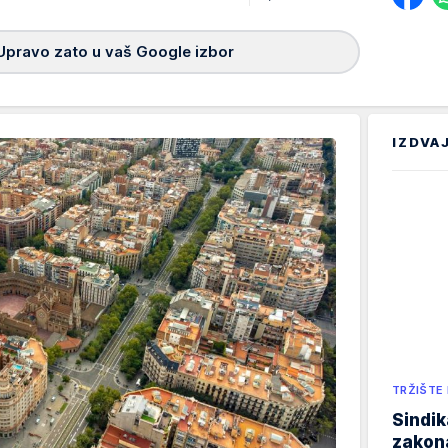
Upravo zato u vaš Google izbor
IZDVA
TRŽIŠTE
Sindik
zakona