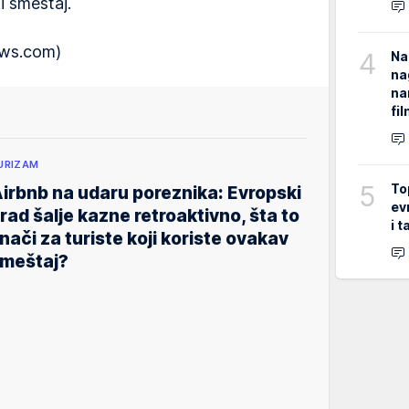
i smeštaj.
ews.com)
4
Na
na
na
fi
URIZAM
5
To
irbnb na udaru poreznika: Evropski
ev
rad šalje kazne retroaktivno, šta to
i 
nači za turiste koji koriste ovakav
meštaj?