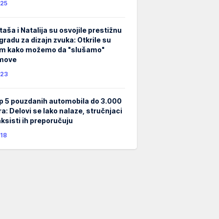
25
taša i Natalija su osvojile prestižnu
gradu za dizajn zvuka: Otkrile su
m kako možemo da "slušamo"
lmove
23
p 5 pouzdanih automobila do 3.000
ra: Delovi se lako nalaze, stručnjaci
taksisti ih preporučuju
18