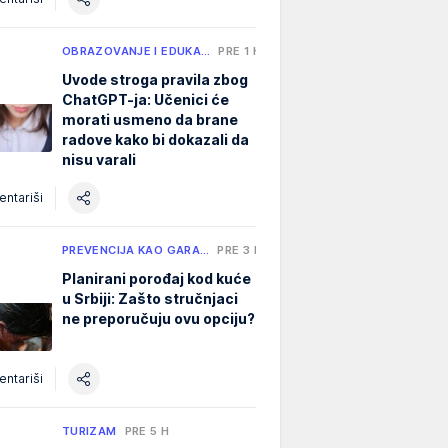
OBRAZOVANJE I EDUKA…
PRE 1 H
Uvode stroga pravila zbog
ChatGPT-ja: Učenici će
morati usmeno da brane
radove kako bi dokazali da
nisu varali
ntariši
PREVENCIJA KAO GARA…
PRE 3 H
Planirani porođaj kod kuće
u Srbiji: Zašto stručnjaci
ne preporučuju ovu opciju?
ntariši
TURIZAM
PRE 5 H