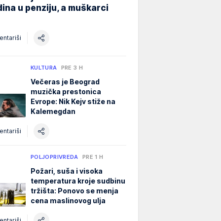
ina u penziju, a muškarci
ntariši
KULTURA
PRE 3 H
Večeras je Beograd
muzička prestonica
Evrope: Nik Kejv stiže na
Kalemegdan
ntariši
POLJOPRIVREDA
PRE 1 H
Požari, suša i visoka
temperatura kroje sudbinu
tržišta: Ponovo se menja
cena maslinovog ulja
ntariši