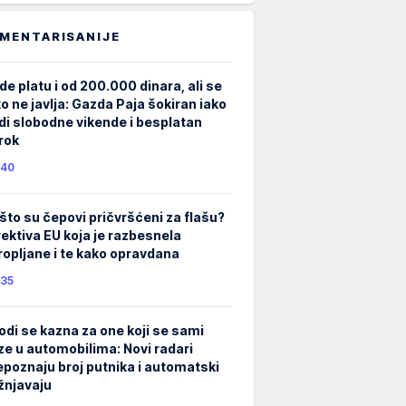
MENTARISANIJE
de platu i od 200.000 dinara, ali se
ko ne javlja: Gazda Paja šokiran iako
di slobodne vikende i besplatan
rok
40
što su čepovi pričvršćeni za flašu?
rektiva EU koja je razbesnela
ropljane i te kako opravdana
35
odi se kazna za one koji se sami
ze u automobilima: Novi radari
epoznaju broj putnika i automatski
žnjavaju