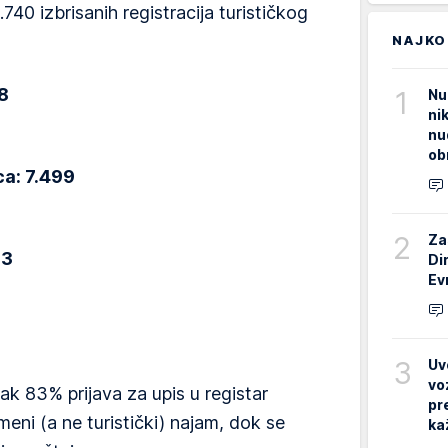
740 izbrisanih registracija turističkog
NAJKO
8
1
Nu
ni
nu
ob
ca: 7.499
2
Za
73
Di
Ev
3
Uv
vo
ak 83% prijava za upis u registar
pr
eni (a ne turistički) najam, dok se
ka