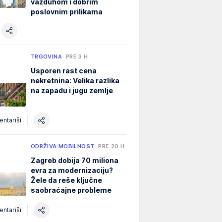
vazduhom i dobrim
poslovnim prilikama
TRGOVINA
PRE 3 H
Usporen rast cena
nekretnina: Velika razlika
na zapadu i jugu zemlje
ntariši
ODRŽIVA MOBILNOST
PRE 20 H
Zagreb dobija 70 miliona
evra za modernizaciju?
Žele da reše ključne
saobraćajne probleme
ntariši