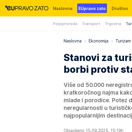
Naslovna
EUpravo zato
Društvo
Poljoprivreda
Transport
Trgovina
Tur
Događaji
News
WMG fondacija
Naslovna
Ekonomija
Turizam
Stanovi za tur
borbi protiv s
Više od 50.000 neregistro
kratkoročnog najma kako 
mlade i porodice. Potez 
neregularnosti u turistič
najpopularnijim destinaci
Objavljeno 15.09.2025. 15:19h