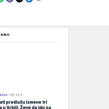
JAMO
 RADA
PRE 22 H
ati predlažu izmene tri
 u Srbiji: Žene da idu sa