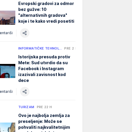
Evropski gradovi za odmor
bez gužve: 10
"alternativnih gradova"
koje i te kako vredi posetiti
ntariši
INFORMATIČKE TEHNOL…
PRE 2 H
Istorijska presuda protiv
Mete: Sud utvrdio da su
Facebook i Instagram
izazivali zavisnost kod
dece
ntariši
TURIZAM
PRE 22 H
Ovo je najbolja zemlja za
preseljenje: Može se
pohvaliti najkvalitetnijim