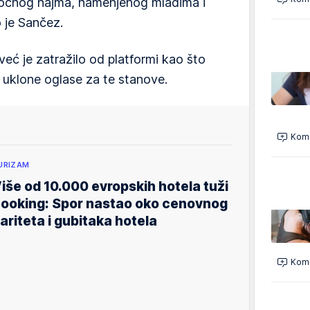
oročnog najma, namenjenog mladima i
 je Sančez.
eć je zatražilo od platformi kao što
uklone oglase za te stanove.
Kome
URIZAM
iše od 10.000 evropskih hotela tuži
ooking: Spor nastao oko cenovnog
ariteta i gubitaka hotela
Kome