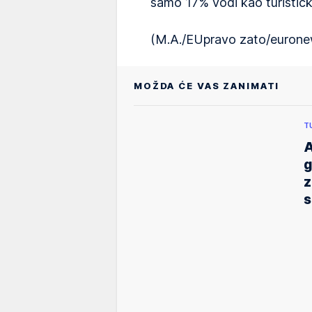
samo 17% vodi kao turističk
(M.A./EUpravo zato/euron
MOŽDA ĆE VAS ZANIMATI
T
A
g
z
s