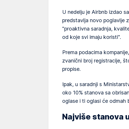
U nedelju je Airbnb izdao s
predstavlja novo poglavlje z
"proaktivna saradnja, kvalit
od koje svi imaju koristi".
Prema podacima kompanije,
zvanični broj registracije, š
propise.
Ipak, u saradnji s Ministars
oko 10% stanova sa obrisani
oglase i ti oglasi će odmah b
Najviše stanova u