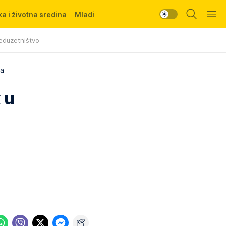
a i životna sredina
Mladi
eduzetništvo
ra
 u