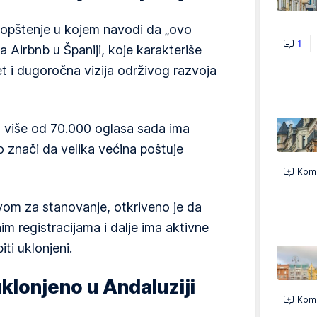
aopštenje u kojem navodi da „ovo
1
a Airbnb u Španiji, koje karakteriše
et i dugoročna vizija održivog razvoja
 više od 70.000 oglasa sada ima
to znači da velika većina poštuje
Kome
tvom za stanovanje, otkriveno je da
m registracijama i dalje ima aktivne
iti uklonjeni.
klonjeno u Andaluziji
Kome