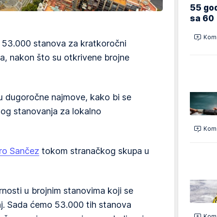
55 god
sa 60
Kome
 53.000 stanova za kratkoročni
ra, nakon što su otkrivene brojne
 u dugoročne najmove, kako bi se
og stanovanja za lokalno
Kome
ro Sančez
tokom stranačkog skupa u
arnosti u brojnim stanovima koji se
taj. Sada ćemo 53.000 tih stanova
Kome