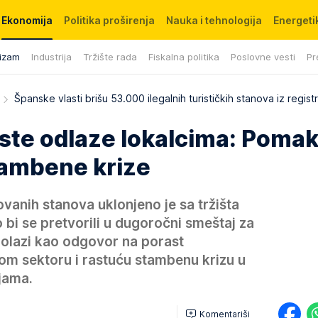
Ekonomija
Politika proširenja
Nauka i tehnologija
Energetik
izam
Industrija
Tržište rada
Fiskalna politika
Poslovne vesti
Pr
Španske vlasti brišu 53.000 ilegalnih turističkih stanova iz regist
iste odlaze lokalcima: Pomak
tambene krize
vanih stanova uklonjeno je sa tržišta
bi se pretvorili u dugoročni smeštaj za
dolazi kao odgovor na porast
kom sektoru i rastuću stambenu krizu u
jama.
Komentariši