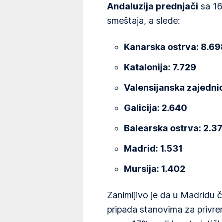
Andaluzija prednjači
sa 16.
smeštaja, a slede:
Kanarska ostrva: 8.69
Katalonija: 7.729
Valensijanska zajedni
Galicija: 2.640
Balearska ostrva: 2.3
Madrid: 1.531
Mursija: 1.402
Zanimljivo je da u Madridu č
pripada stanovima za privrem