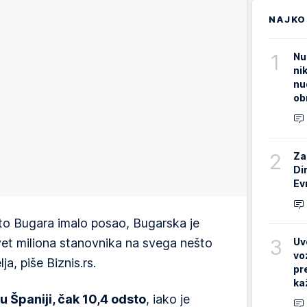
NAJKO
1
Nu
ni
nu
ob
2
Za
Di
Ev
to Bugara imalo posao, Bugarska je
3
Uv
vet miliona stanovnika na svega nešto
vo
ja, piše Biznis.rs.
pr
ka
 Španiji, čak 10,4 odsto
, iako je