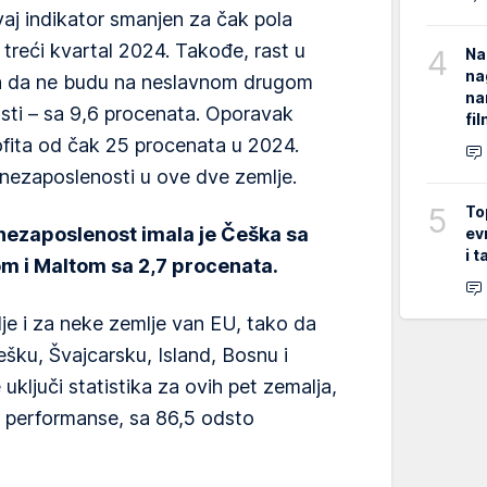
aj indikator smanjen za čak pola
reći kvartal 2024. Takođe, rast u
4
Na
na
a da ne budu na neslavnom drugom
na
sti – sa 9,6 procenata. Oporavak
fi
rofita od čak 25 procenata u 2024.
 nezaposlenosti u ove dve zemlje.
5
To
nezaposlenost imala je Češka sa
ev
i 
om i Maltom sa 2,7 procenata.
je i za neke zemlje van EU, tako da
šku, Švajcarsku, Island, Bosnu i
uključi statistika za ovih pet zemalja,
je performanse, sa 86,5 odsto