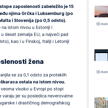
 stope zaposlenosti zabeležilo je 15
među njima Grčka i Luksemburg (po
 Malta i Slovenija (po 0,5 odsto).
Kome
 na istom nivou u Estoniji i
u deset zemalja EU, a najveći pad
o), kao i u Finskoj, Italiji i Letoniji
slenosti žena
Kome
njila se za 0,1 odsto za proteklih
škaraca ostala na istom nivou.
a veoma visoko u Evropi po stopi
e varaju jer su posledica neverovatne
Bugarske i drastičnog demografskog