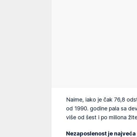
Naime, iako je čak 76,8 ods
od 1990. godine pala sa de
više od šest i po miliona žitel
Nezaposlenost je najveća u