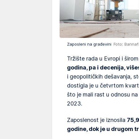
Zaposleni na građevini
Foto: Bannaf
Tržište rada u Evropi i širo
godina, pa i decenija, viš
i geopolitičkih dešavanja, 
dostigla je u četvrtom kvar
što je mali rast u odnosu na
2023.
Zaposlenost je iznosila
75,9
godine, dok je u drugom t