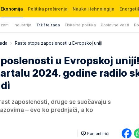
Ekonomija
Politika proširenja
Nauka i tehnologija
Energetik
izam
Industrija
Tržište rada
Fiskalna politika
Poslovne vesti
Pr
rada
Raste stopa zaposlenosti u Evropskoj uniji
poslenosti u Evropskoj uniji
rtalu 2024. godine radilo s
udi
rast zaposlenosti, druge se suočavaju s
azovima – evo ko prednjači, a ko
Komentariši