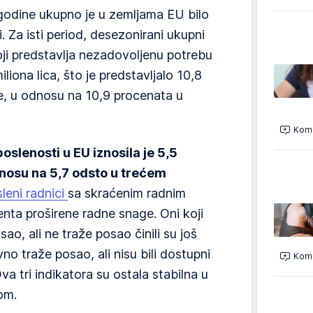
godine ukupno je u zemljama EU bilo
. Za isti period, desezonirani ukupni
oji predstavlja nezadovoljenu potrebu
liona lica, što je predstavljalo 10,8
e, u odnosu na 10,9 procenata u
Kome
slenosti u EU iznosila je 5,5
dnosu na 5,7 odsto u trećem
leni radnici
sa skraćenim radnim
enta proširene radne snage. Oni koji
sao, ali ne traže posao činili su još
vno traže posao, ali nisu bili dostupni
Kome
va tri indikatora su ostala stabilna u
om.