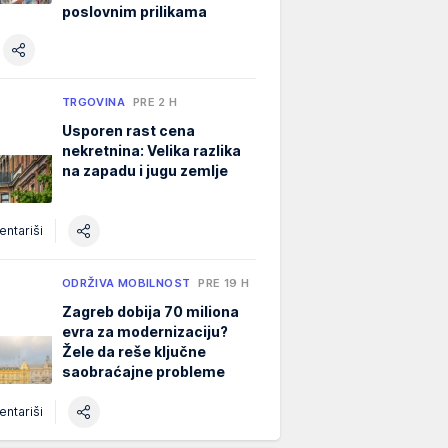
poslovnim prilikama
TRGOVINA
PRE 2 H
Usporen rast cena
nekretnina: Velika razlika
na zapadu i jugu zemlje
ntariši
ODRŽIVA MOBILNOST
PRE 19 H
Zagreb dobija 70 miliona
evra za modernizaciju?
Žele da reše ključne
saobraćajne probleme
ntariši