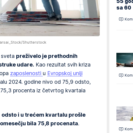
55 god
sa 60
Kome
arsai_Stock/Shutterstock
m sveta
preživelo je prethodnih
estruke udare.
Kao rezultat svih kriza
stopa
zaposlenosti
u
Evropskoj uniji
Kome
talu 2024. godine nivo od 75,9 odsto,
 75,3 procenta iz četvrtog kvartala
 odsto i u trećem kvartalu prošle
romesečju bila 75,8 procenata
.
Kome