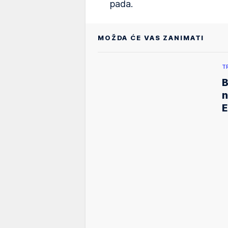
pada.
MOŽDA ĆE VAS ZANIMATI
T
B
n
E