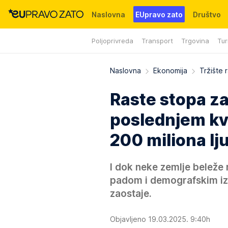
Naslovna
EUpravo zato
Društvo
Poljoprivreda
Transport
Trgovina
Tur
Događaji
News
WMG fondacija
Naslovna
Ekonomija
Tržište 
Raste stopa za
poslednjem kva
200 miliona lj
I dok neke zemlje beleže 
padom i demografskim iz
zaostaje.
Objavljeno 19.03.2025. 9:40h