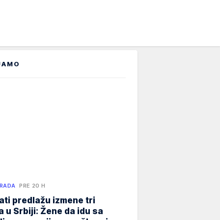
JAMO
 RADA
PRE 20 H
ati predlažu izmene tri
 u Srbiji: Žene da idu sa