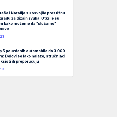
taša i Natalija su osvojile prestižnu
gradu za dizajn zvuka: Otkrile su
m kako možemo da "slušamo"
lmove
23
p 5 pouzdanih automobila do 3.000
ra: Delovi se lako nalaze, stručnjaci
taksisti ih preporučuju
18