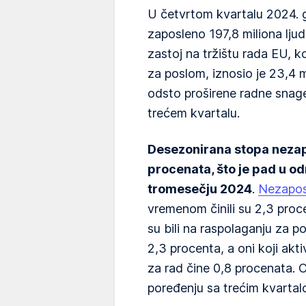
U četvrtom kvartalu 2024. 
zaposleno 197,8 miliona ljudi
zastoj na tržištu rada EU, k
za poslom, iznosio je 23,4 mi
odsto proširene radne snag
trećem kvartalu.
Desezonirana stopa nezapo
procenata, što je pad u o
tromesečju 2024
.
Nezapos
vremenom činili su 2,3 proc
su bili na raspolaganju za po
2,3 procenta, a oni koji akti
za rad čine 0,8 procenata. O
poređenju sa trećim kvartal