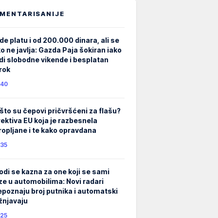
MENTARISANIJE
de platu i od 200.000 dinara, ali se
ko ne javlja: Gazda Paja šokiran iako
di slobodne vikende i besplatan
rok
40
što su čepovi pričvršćeni za flašu?
rektiva EU koja je razbesnela
ropljane i te kako opravdana
35
odi se kazna za one koji se sami
ze u automobilima: Novi radari
epoznaju broj putnika i automatski
žnjavaju
25