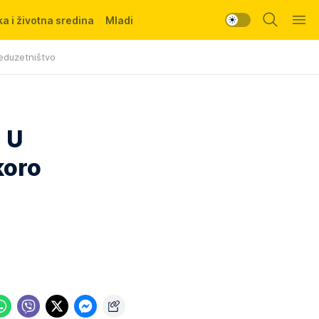
a i životna sredina
Mladi
eduzetništvo
! U
koro