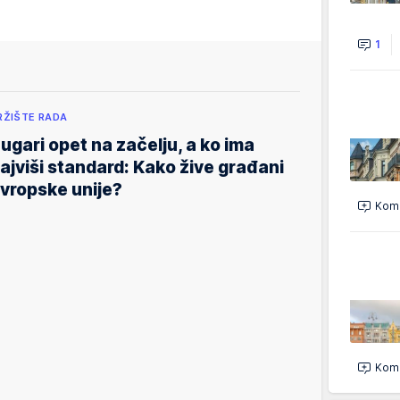
1
RŽIŠTE RADA
ugari opet na začelju, a ko ima
ajviši standard: Kako žive građani
vropske unije?
Kome
Kome