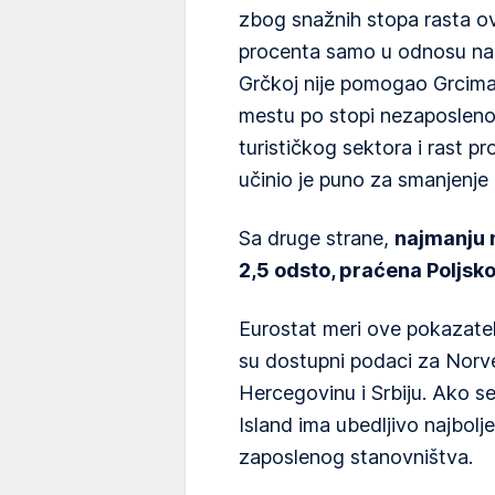
zbog snažnih stopa rasta ov
procenta samo u odnosu na t
Grčkoj nije pomogao Grcim
mestu po stopi nezaposleno
turističkog sektora i rast p
učinio je puno za smanjenje
Sa druge strane,
najmanju 
2,5 odsto, praćena Poljsk
Eurostat meri ove pokazatel
su dostupni podaci za Norve
Hercegovinu i Srbiju. Ako se 
Island ima ubedljivo najbol
zaposlenog stanovništva.