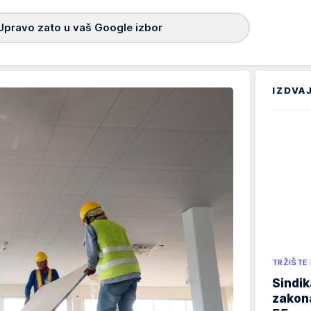
Upravo zato u vaš Google izbor
IZDVA
TRŽIŠTE
Sindik
zakona