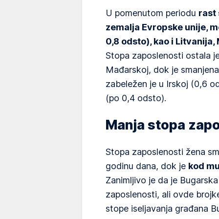
U pomenutom periodu
rast
zemalja Evropske unije, 
0,8 odsto), kao i Litvanija,
Stopa zaposlenosti ostala je
Mađarskoj, dok je smanjena 
zabeležen je u Irskoj (0,6 odst
(po 0,4 odsto).
Manja stopa zapo
Stopa zaposlenosti žena sma
godinu dana, dok je
kod mu
Zanimljivo je da je Bugarsk
zaposlenosti, ali ovde brojk
stope iseljavanja građana 