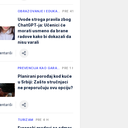
OBRAZOVANJE I EDUKA…
PRE 41 MIN
Uvode stroga pravila zbog
ChatGPT-ja: Učenici će
morati usmeno da brane
radove kako bi dokazali da
nisu varali
ntariši
PREVENCIJA KAO GARA…
PRE 1 H
Planirani porođaj kod kuće
u Srbiji: Zašto stručnjaci
ne preporučuju ovu opciju?
ntariši
TURIZAM
PRE 4 H
Evropski gradovi za odmor