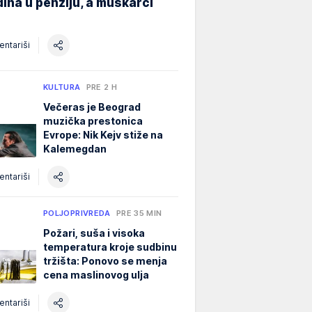
ina u penziju, a muškarci
ntariši
KULTURA
PRE 2 H
Večeras je Beograd
muzička prestonica
Evrope: Nik Kejv stiže na
Kalemegdan
ntariši
POLJOPRIVREDA
PRE 35 MIN
Požari, suša i visoka
temperatura kroje sudbinu
tržišta: Ponovo se menja
cena maslinovog ulja
ntariši