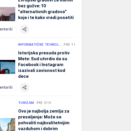
bez gužve: 10
"alternativnih gradova"
koje i te kako vredi posetiti
ntariši
INFORMATIČKE TEHNOL…
PRE 1 H
Istorijska presuda protiv
Mete: Sud utvrdio da su
Facebook i Instagram
izazivali zavisnost kod
dece
ntariši
TURIZAM
PRE 21 H
Ovo je najbolja zemlja za
preseljenje: Može se
pohvaliti najkvalitetnijim
vazduhom i dobrim