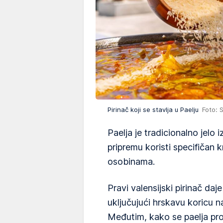
Pirinač koji se stavlja u Paelju
Foto: 
Paelja je tradicionalno jelo 
pripremu koristi specifičan k
osobinama.
Pravi valensijski pirinač daje
uključujući hrskavu koricu 
Međutim, kako se paelja pro