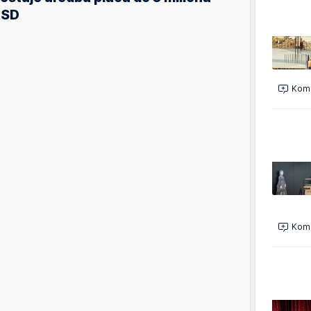
RSD
Kome
Kome