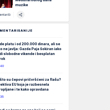
muzike
ntariši
MENTARISANIJE
de platu i od 200.000 dinara, ali se
ko ne javlja: Gazda Paja šokiran iako
di slobodne vikende i besplatan
rok
40
što su čepovi pričvršćeni za flašu?
rektiva EU koja je razbesnela
ropljane i te kako opravdana
35