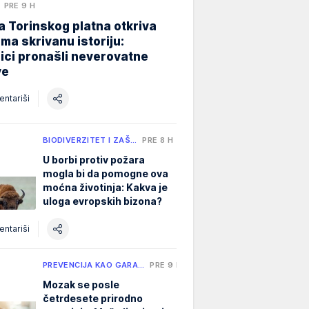
PRE 9 H
 Torinskog platna otkriva
ma skrivanu istoriju:
ici pronašli neverovatne
ve
ntariši
BIODIVERZITET I ZAŠ…
PRE 8 H
U borbi protiv požara
mogla bi da pomogne ova
moćna životinja: Kakva je
uloga evropskih bizona?
ntariši
PREVENCIJA KAO GARA…
PRE 9 H
Mozak se posle
četrdesete prirodno