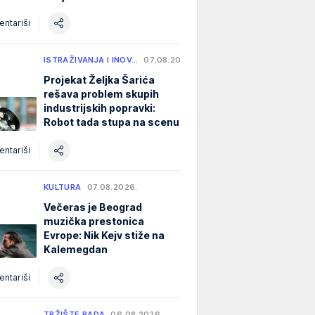
ntariši
ISTRAŽIVANJA I INOV…
07.08.2026.
Projekat Željka Šarića
rešava problem skupih
industrijskih popravki:
Robot tada stupa na scenu
ntariši
KULTURA
07.08.2026.
Večeras je Beograd
muzička prestonica
Evrope: Nik Kejv stiže na
Kalemegdan
ntariši
TRŽIŠTE RADA
06.08.2026.