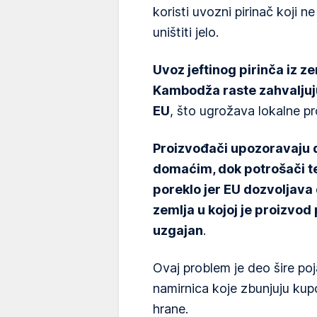
koristi uvozni pirinač koji n
uništiti jelo.
Uvoz jeftinog pirinča iz z
Kambodža raste zahvaljuju
EU
, što ugrožava lokalne pr
Proizvođači upozoravaju d
domaćim, dok potrošači 
poreklo jer EU dozvoljav
zemlja u kojoj je proizvod
uzgajan
.
Ovaj problem je deo šire poj
namirnica koje zbunjuju kupc
hrane.