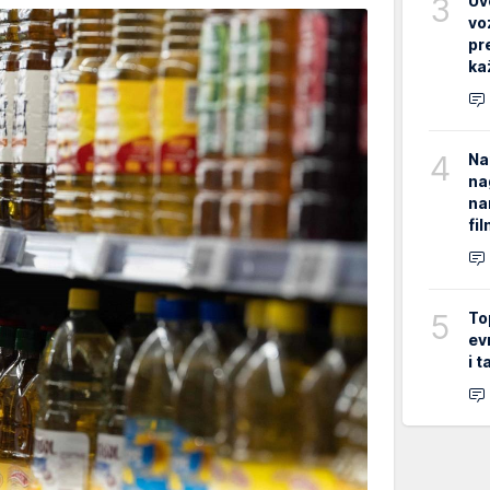
3
Uv
vo
pr
ka
4
Na
na
na
fi
5
To
ev
i 