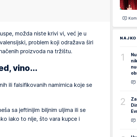
Kome
spe, možda niste krivi vi, već je u
NAJKO
i valensijski, problem koji odražava širi
načenih proizvoda na tržištu.
1
Nu
ni
d, vino...
nu
ob
ih ili falsifikovanih namirnica koje se
2
Za
Di
ša sa jeftinijim biljnim uljima ili se
Ev
o iako to nije, što varа kupce i