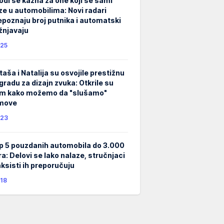
odi se kazna za one koji se sami
ze u automobilima: Novi radari
epoznaju broj putnika i automatski
žnjavaju
25
taša i Natalija su osvojile prestižnu
gradu za dizajn zvuka: Otkrile su
m kako možemo da "slušamo"
lmove
23
p 5 pouzdanih automobila do 3.000
ra: Delovi se lako nalaze, stručnjaci
taksisti ih preporučuju
18