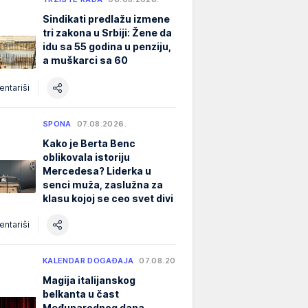
Sindikati predlažu izmene
tri zakona u Srbiji: Žene da
idu sa 55 godina u penziju,
a muškarci sa 60
ntariši
SPONA
07.08.2026.
Kako je Berta Benc
oblikovala istoriju
Mercedesa? Liderka u
senci muža, zaslužna za
klasu kojoj se ceo svet divi
ntariši
KALENDAR DOGAĐAJA
07.08.2026.
Magija italijanskog
belkanta u čast
Međunarodnog dana