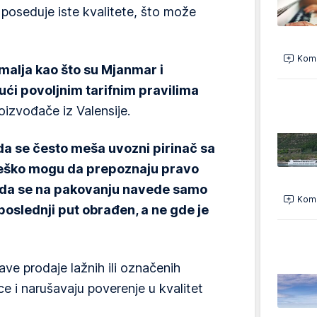
e poseduje iste kvalitete, što može
Kome
emalja kao što su Mjanmar i
ći povoljnim tarifnim pravilima
oizvođače iz Valensije.
a se često meša uvozni pirinač sa
teško mogu da prepoznaju pravo
a da se na pakovanju navede samo
Kome
 poslednji put obrađen, a ne gde je
ave prodaje lažnih ili označenih
e i narušavaju poverenje u kvalitet