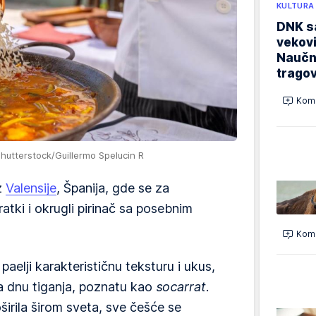
KULTURA
DNK sa
vekovi
Naučn
trago
Kome
Shutterstock/Guillermo Spelucin R
iz
Valensije
, Španija, gde se za
ratki i okrugli pirinač sa posebnim
Kome
 paelji karakterističnu teksturu i ukus,
na dnu tiganja, poznatu kao
socarrat
.
širila širom sveta, sve češće se