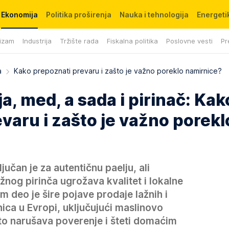
Ekonomija
Politika proširenja
Nauka i tehnologija
Energetik
izam
Industrija
Tržište rada
Fiskalna politika
Poslovne vesti
Pr
a
Kako prepoznati prevaru i zašto je važno poreklo namirnice?
lja, med, a sada i pirinač: Kak
varu i zašto je važno porekl
ljučan je za autentičnu paelju, ali
žnog pirinča ugrožava kvalitet i lokalne
 deo je šire pojave prodaje lažnih i
ica u Evropi, uključujući maslinovo
 što narušava poverenje i šteti domaćim