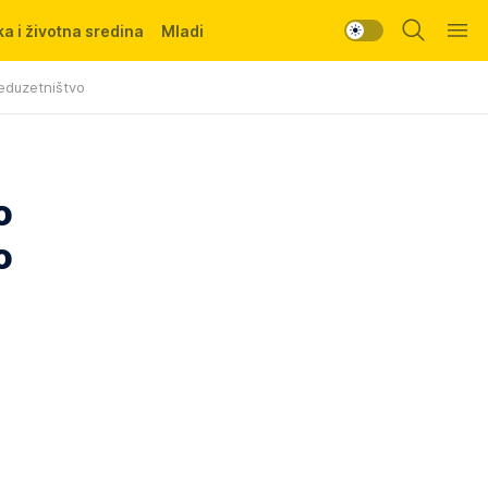
a i životna sredina
Mladi
eduzetništvo
o
o