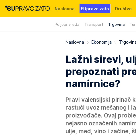
Naslovna
EUpravo zato
Društvo
Poljoprivreda
Transport
Trgovina
Tur
Događaji
News
WMG fondacija
Naslovna
Ekonomija
Trgovin
Lažni sirevi, u
prepoznati pre
namirnice?
Pravi valensijski pirinač k
rastući uvoz mešanog i la
proizvođače. Ovaj problem
nejasno označenih namirn
ulje, med, vino i začine,