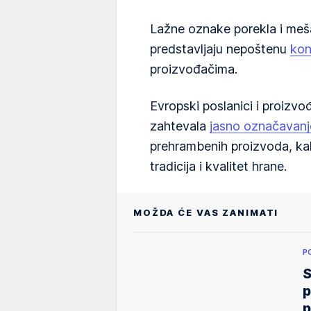
Lažne oznake porekla i mešan
predstavljaju nepoštenu
kon
proizvođačima.
Evropski poslanici i proizvođ
zahtevala
jasno označavanj
prehrambenih proizvoda, kako
tradicija i kvalitet hrane.
MOŽDA ĆE VAS ZANIMATI
P
S
p
p