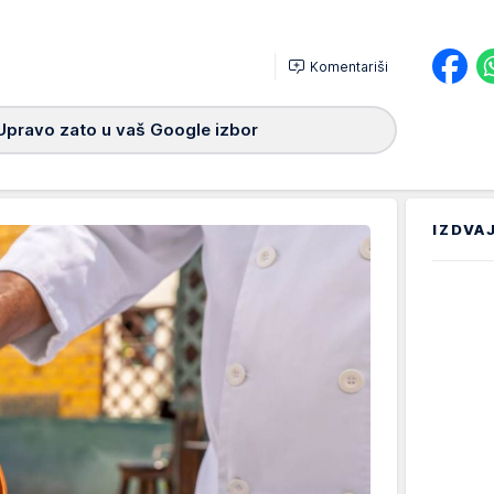
Komentariši
Upravo zato u vaš Google izbor
IZDVA