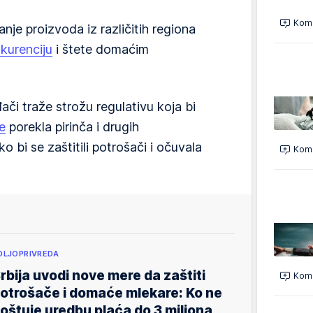
Kome
je proizvoda iz različitih regiona
kurenciju
i štete domaćim
ači traže strožu regulativu koja bi
e
porekla pirinča i drugih
 bi se zaštitili potrošači i očuvala
Kome
OLJOPRIVREDA
rbija uvodi nove mere da zaštiti
Kome
otrošače i domaće mlekare: Ko ne
oštuje uredbu plaća do 3 miliona