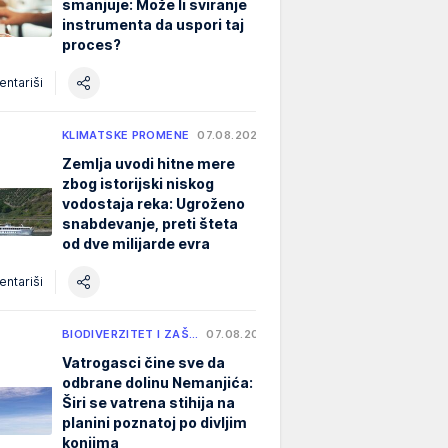
smanjuje: Može li sviranje
instrumenta da uspori taj
proces?
ntariši
KLIMATSKE PROMENE
07.08.2026.
Zemlja uvodi hitne mere
zbog istorijski niskog
vodostaja reka: Ugroženo
snabdevanje, preti šteta
od dve milijarde evra
ntariši
BIODIVERZITET I ZAŠ…
07.08.2026.
Vatrogasci čine sve da
odbrane dolinu Nemanjića:
Širi se vatrena stihija na
planini poznatoj po divljim
konjima