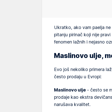
Ukratko, ako vam paelja ne u
pitanju pirinač koji nije prav
fenomen lažnih i nejasno oz
Maslinovo ulje, me
Evo još nekoliko primera lažn
često prodaju u Evropi:
Maslinovo ulje
- često se me
prodaje kao ekstra devičansk
narušava kvalitet.