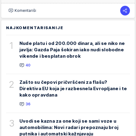
Komentariši
NAJKOMENTARISANIJE
1
Nude platu i od 200.000 dinara, ali se niko ne
javlja: Gazda Paja šokiran iako nudi slobodne
vikende i besplatan obrok
40
2
Zašto su čepovi pričvršćeni za flašu?
Direktiva EU koja je razbesnela Evropljane i te
kako opravdana
36
3
Uvodi se kazna za one koji se sami voze u
automobilima: Novi radari prepoznaju broj
putnika i automatski kažnjavaju