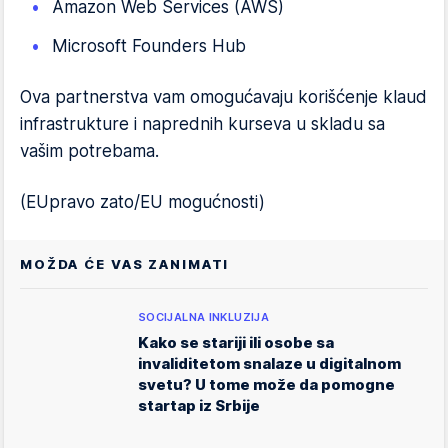
Amazon Web Services (AWS)
Microsoft Founders Hub
Ova partnerstva vam omogućavaju korišćenje klaud
infrastrukture i naprednih kurseva u skladu sa
vašim potrebama.
(EUpravo zato/EU mogućnosti)
MOŽDA ĆE VAS ZANIMATI
SOCIJALNA INKLUZIJA
Kako se stariji ili osobe sa
invaliditetom snalaze u digitalnom
svetu? U tome može da pomogne
startap iz Srbije