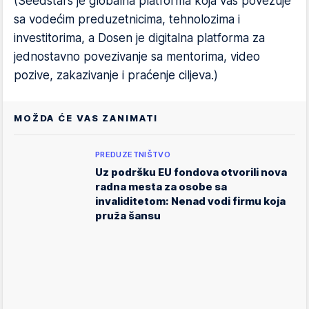
(Seedstars je globalna platforma koja vas povezuje
sa vodećim preduzetnicima, tehnolozima i
investitorima, a Dosen je digitalna platforma za
jednostavno povezivanje sa mentorima, video
pozive, zakazivanje i praćenje ciljeva.)
MOŽDA ĆE VAS ZANIMATI
PREDUZETNIŠTVO
Uz podršku EU fondova otvorili nova
radna mesta za osobe sa
invaliditetom: Nenad vodi firmu koja
pruža šansu