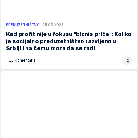
PREDUZETNIŠTVO
05.05.2026.
Kad profit nije u fokusu "biznis priče": Koliko
je socijalno preduzetništvo razvijeno u
Srbiji i na čemu mora da se radi
Komentariši