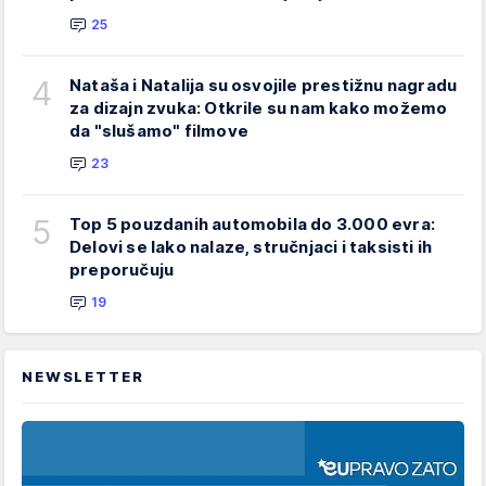
25
4
Nataša i Natalija su osvojile prestižnu nagradu
za dizajn zvuka: Otkrile su nam kako možemo
da "slušamo" filmove
23
5
Top 5 pouzdanih automobila do 3.000 evra:
Delovi se lako nalaze, stručnjaci i taksisti ih
preporučuju
19
NEWSLETTER