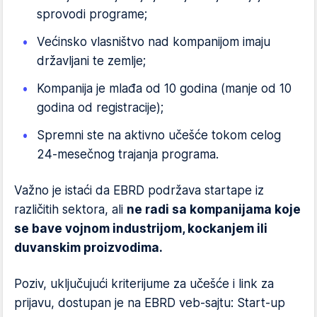
sprovodi programe;
Većinsko vlasništvo nad kompanijom imaju
državljani te zemlje;
Kompanija je mlađa od 10 godina (manje od 10
godina od registracije);
Spremni ste na aktivno učešće tokom celog
24-mesečnog trajanja programa.
Važno je istaći da EBRD podržava startape iz
različitih sektora, ali
ne radi sa kompanijama koje
se bave vojnom industrijom, kockanjem ili
duvanskim proizvodima.
Poziv, uključujući kriterijume za učešće i link za
prijavu, dostupan je na EBRD veb-sajtu: Start-up