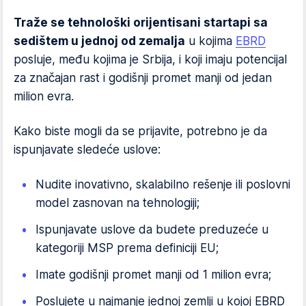
Traže se tehnološki orijentisani startapi sa
sedištem u jednoj od zemalja
u kojima
EBRD
posluje, među kojima je Srbija, i koji imaju potencijal
za značajan rast i godišnji promet manji od jedan
milion evra.
Kako biste mogli da se prijavite, potrebno je da
ispunjavate sledeće uslove:
Nudite inovativno, skalabilno rešenje ili poslovni
model zasnovan na tehnologiji;
Ispunjavate uslove da budete preduzeće u
kategoriji MSP prema definiciji EU;
Imate godišnji promet manji od 1 milion evra;
Poslujete u najmanje jednoj zemlji u kojoj EBRD