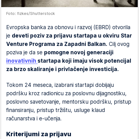
Foto: fizkes/Shutterstock
Evropska banka za obnovu i razvoj (EBRD) otvorila
je
deveti poziv za prijavu startapa u okviru Star
Venture Programa za Zapadni Balkan.
Cilj ovog
poziva je da se
pomogne novoj generaciji
inovativnih
startapa koji imaju visok potencijal
za brzo skaliranje i privlačenje investicija.
Tokom 24 meseca, izabrani startapi dobijaju
podršku kroz radionicu za poslovnu dijagnostiku,
poslovno savetovanje, mentorsku podršku, pristup
finansiranju, pristup tržištu, usluge klaud
računarstva i e-učenja.
Kriterijumi za prijavu