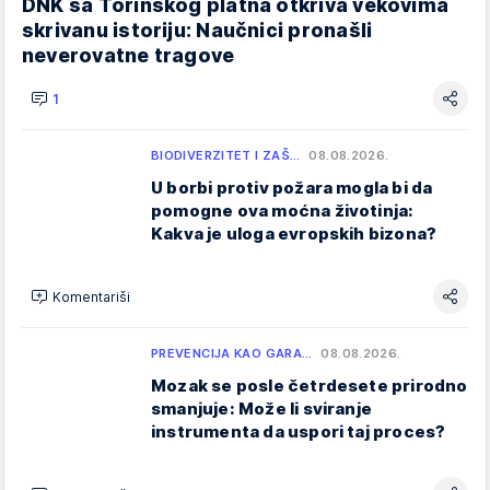
DNK sa Torinskog platna otkriva vekovima
skrivanu istoriju: Naučnici pronašli
neverovatne tragove
1
BIODIVERZITET I ZAŠ…
08.08.2026.
U borbi protiv požara mogla bi da
pomogne ova moćna životinja:
Kakva je uloga evropskih bizona?
Komentariši
PREVENCIJA KAO GARA…
08.08.2026.
Mozak se posle četrdesete prirodno
smanjuje: Može li sviranje
instrumenta da uspori taj proces?