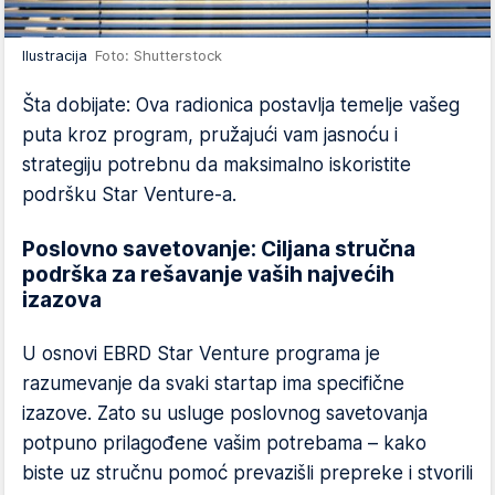
Ilustracija
Foto: Shutterstock
Šta dobijate: Ova radionica postavlja temelje vašeg
puta kroz program, pružajući vam jasnoću i
strategiju potrebnu da maksimalno iskoristite
podršku Star Venture-a.
Poslovno savetovanje: Ciljana stručna
podrška za rešavanje vaših najvećih
izazova
U osnovi EBRD Star Venture programa je
razumevanje da svaki startap ima specifične
izazove. Zato su usluge poslovnog savetovanja
potpuno prilagođene vašim potrebama – kako
biste uz stručnu pomoć prevazišli prepreke i stvorili