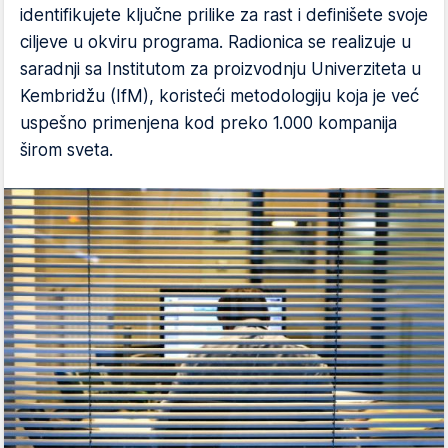
identifikujete ključne prilike za rast i definišete svoje
ciljeve u okviru programa. Radionica se realizuje u
saradnji sa Institutom za proizvodnju Univerziteta u
Kembridžu (IfM), koristeći metodologiju koja je već
uspešno primenjena kod preko 1.000 kompanija
širom sveta.