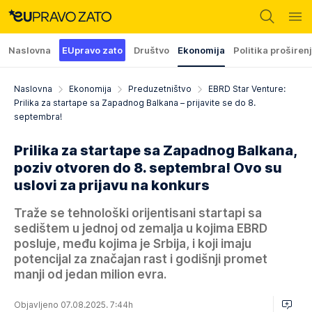
Naslovna
EUpravo zato
Društvo
Ekonomija
Politika proširen
Naslovna
Ekonomija
Preduzetništvo
EBRD Star Venture:
Prilika za startape sa Zapadnog Balkana – prijavite se do 8.
septembra!
Prilika za startape sa Zapadnog Balkana,
poziv otvoren do 8. septembra! Ovo su
uslovi za prijavu na konkurs
Traže se tehnološki orijentisani startapi sa
sedištem u jednoj od zemalja u kojima EBRD
posluje, među kojima je Srbija, i koji imaju
potencijal za značajan rast i godišnji promet
manji od jedan milion evra.
Objavljeno 07.08.2025. 7:44h