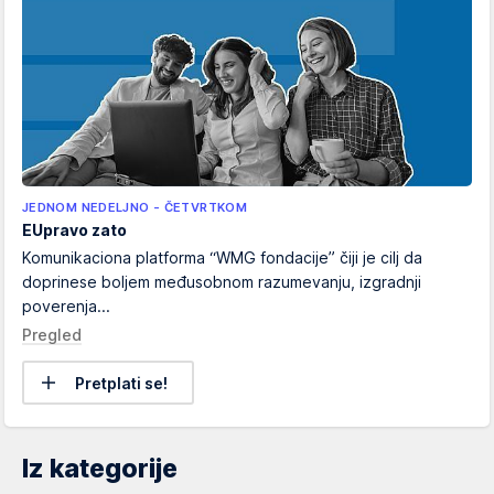
JEDNOM NEDELJNO - ČETVRTKOM
EUpravo zato
Komunikaciona platforma “WMG fondacije” čiji je cilj da
doprinese boljem međusobnom razumevanju, izgradnji
poverenja...
Pregled
Pretplati se!
Iz kategorije