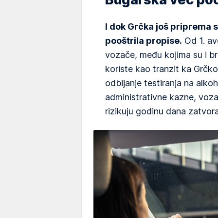
I dok Grčka još priprema 
pooštrila propise.
Od 1. av
vozače, među kojima su i broj
koriste kao tranzit ka Grčk
odbijanje testiranja na alko
administrativne kazne, voza
rizikuju godinu dana zatvor