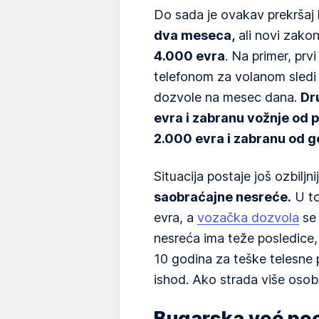
Do sada je ovakav prekršaj
dva meseca,
ali novi zakon
4.000 evra
. Na primer, prv
telefonom za volanom sledi
dozvole na mesec dana.
Dr
evra i zabranu vožnje od p
2.000 evra i zabranu od g
Situacija postaje još ozbiljni
saobraćajne nesreće.
U to
evra, a
vozačka dozvola
se 
nesreća ima teže posledice
10 godina za teške telesne
ishod. Ako strada više osob
Bugarska već poo