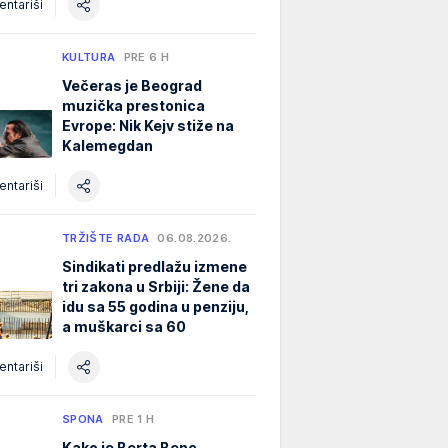
ntariši
KULTURA
PRE 6 H
Večeras je Beograd
muzička prestonica
Evrope: Nik Kejv stiže na
Kalemegdan
ntariši
TRŽIŠTE RADA
06.08.2026.
Sindikati predlažu izmene
tri zakona u Srbiji: Žene da
idu sa 55 godina u penziju,
a muškarci sa 60
ntariši
SPONA
PRE 1 H
Kako je Berta Benc