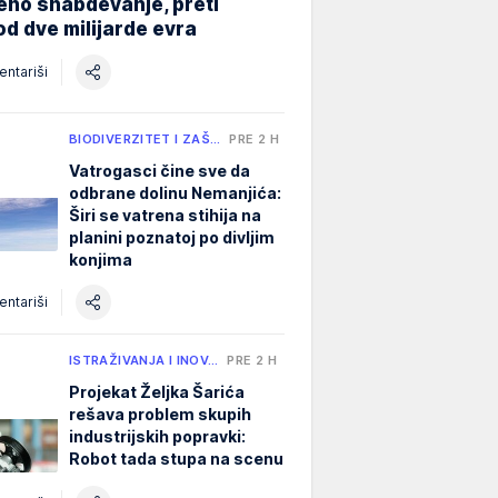
eno snabdevanje, preti
od dve milijarde evra
ntariši
BIODIVERZITET I ZAŠ…
PRE 2 H
Vatrogasci čine sve da
odbrane dolinu Nemanjića:
Širi se vatrena stihija na
planini poznatoj po divljim
konjima
ntariši
ISTRAŽIVANJA I INOV…
PRE 2 H
Projekat Željka Šarića
rešava problem skupih
industrijskih popravki:
Robot tada stupa na scenu