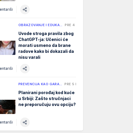
ntariši
OBRAZOVANJE I EDUKA…
PRE 4 H
Uvode stroga pravila zbog
ChatGPT-ja: Učenici će
morati usmeno da brane
radove kako bi dokazali da
nisu varali
ntariši
PREVENCIJA KAO GARA…
PRE 5 H
Planirani porođaj kod kuće
u Srbiji: Zašto stručnjaci
ne preporučuju ovu opciju?
ntariši