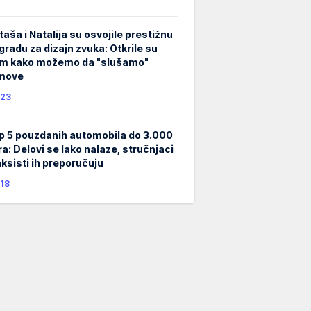
taša i Natalija su osvojile prestižnu
gradu za dizajn zvuka: Otkrile su
m kako možemo da "slušamo"
lmove
23
p 5 pouzdanih automobila do 3.000
ra: Delovi se lako nalaze, stručnjaci
taksisti ih preporučuju
18