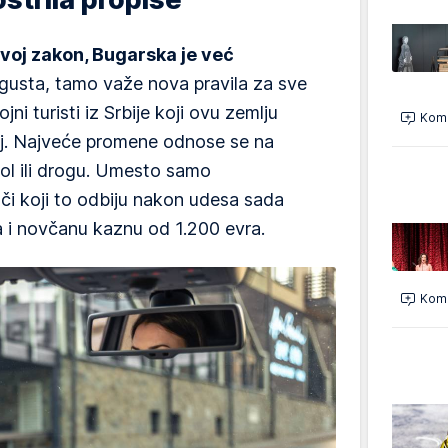
svoj zakon, Bugarska je već
gusta, tamo važe nova pravila za sve
ni turisti iz Srbije koji ovu zemlju
Kome
oj. Najveće promene odnose se na
hol ili drogu. Umesto samo
či koji to odbiju nakon udesa sada
a i novčanu kaznu od 1.200 evra.
Kome