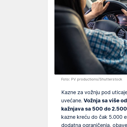
Foto: PV productions/Shutterstock
Kazne za vožnju pod uticaj
uvećane.
Vožnja sa više od
kažnjava sa 500 do 2.500
kazne kreću do čak 5.000 e
dodatna ograničenja, obave