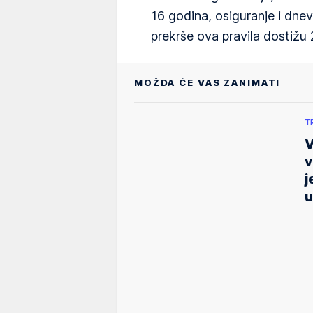
16 godina, osiguranje i dnev
prekrše ova pravila dostižu 
MOŽDA ĆE VAS ZANIMATI
T
V
v
j
u