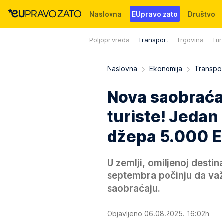
Naslovna
EUpravo zato
Društvo
Poljoprivreda
Transport
Trgovina
Tur
Događaji
News
WMG fondacija
Naslovna
Ekonomija
Transpo
Nova saobraćaj
turiste! Jedan
džepa 5.000 
U zemlji, omiljenoj destin
septembra počinju da važ
saobraćaju.
Objavljeno 06.08.2025. 16:02h