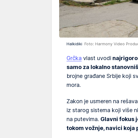
Halkidiki
Foto: Harmony Video Produc
Grčka
vlast uvodi
najrigoroz
samo za lokalno stanovništ
brojne građane Srbije koji 
mora.
Zakon je usmeren na rešava
iz starog sistema koji više
na putevima.
Glavni fokus 
tokom vožnje, navici koja p