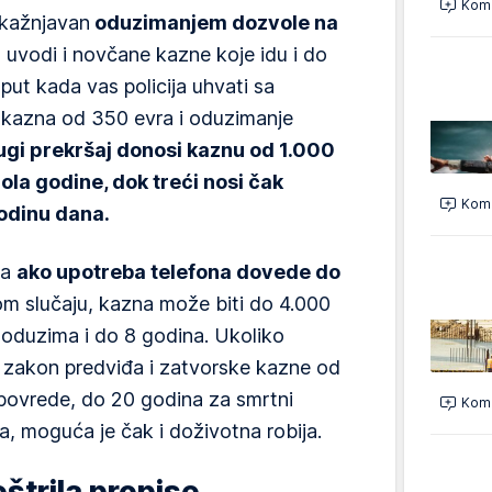
Kome
 kažnjavan
oduzimanjem dozvole na
 uvodi i novčane kazne koje idu i do
i put kada vas policija uhvati sa
 kazna od 350 evra i oduzimanje
ugi prekršaj donosi kaznu od 1.000
ola godine, dok treći nosi čak
Kome
odinu dana.
ja
ako upotreba telefona dovede do
m slučaju, kazna može biti do 4.000
oduzima i do 8 godina. Ukoliko
, zakon predviđa i zatvorske kazne od
 povrede, do 20 godina za smrtni
Kome
a, moguća je čak i doživotna robija.
štrila propise