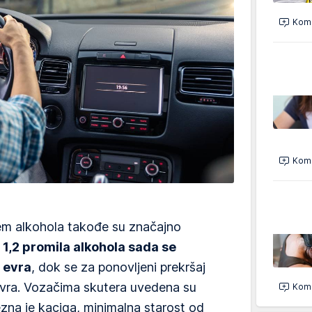
Kome
Kome
em alkohola takođe su značajno
 1,2 promila alkohola sada se
 evra
, dok se za ponovljeni prekršaj
vra. Vozačima skutera uvedena su
Kome
zna je kaciga, minimalna starost od