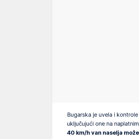
Bugarska je uvela i kontro
uključujući one na naplatn
40 km/h van naselja može