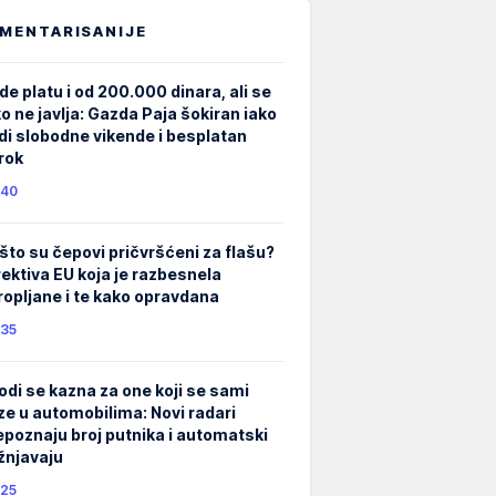
MENTARISANIJE
de platu i od 200.000 dinara, ali se
ko ne javlja: Gazda Paja šokiran iako
di slobodne vikende i besplatan
rok
40
što su čepovi pričvršćeni za flašu?
rektiva EU koja je razbesnela
ropljane i te kako opravdana
35
odi se kazna za one koji se sami
ze u automobilima: Novi radari
epoznaju broj putnika i automatski
žnjavaju
25