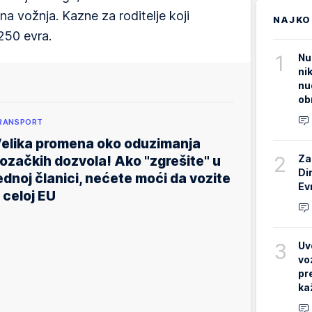
na vožnja. Kazne za roditelje koji
NAJKO
250 evra.
1
Nu
ni
nu
ob
RANSPORT
elika promena oko oduzimanja
2
Za
ozačkih dozvola! Ako "zgrešite" u
Di
ednoj članici, nećete moći da vozite
Ev
 celoj EU
3
Uv
vo
pr
ka