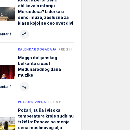
oblikovala istoriju
Mercedesa? Liderka u
senci muža, zaslužna za
klasu kojoj se ceo svet divi
ntariši
KALENDAR DOGAĐAJA
PRE 2 H
Magija italijanskog
belkanta u čast
Međunarodnog dana
muzike
ntariši
POLJOPRIVREDA
PRE 4 H
Požari, suša i visoka
temperatura kroje sudbinu
tržišta: Ponovo se menja
cena maslinovog ulja