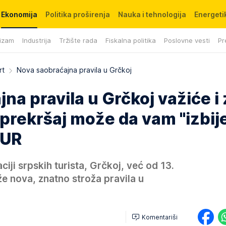
Ekonomija
Politika proširenja
Nauka i tehnologija
Energetik
izam
Industrija
Tržište rada
Fiskalna politika
Poslovne vesti
Pr
rt
Nova saobraćajna pravila u Grčkoj
na pravila u Grčkoj važiće i 
 prekršaj može da vam "izbije
EUR
aciji srpskih turista, Grčkoj, već od 13.
e nova, znatno stroža pravila u
Komentariši