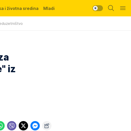
a i životna sredina
Mladi
eduzetništvo
za
" iz