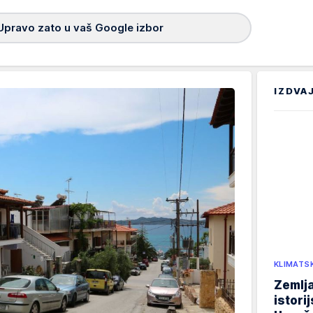
Upravo zato u vaš Google izbor
IZDVA
KLIMATS
Zemlja
istori