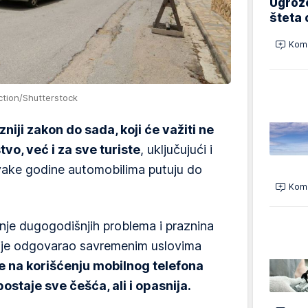
Ugrož
šteta 
Kome
tion/Shutterstock
niji zakon do sada, koji će važiti ne
vo, već i za sve turiste
, uključujući i
svake godine automobilima putuju do
Kome
nje dugogodišnjih problema i praznina
 nije odgovarao savremenim uslovima
je na korišćenju mobilnog telefona
ostaje sve češća, ali i opasnija.