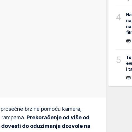
4
Na
na
na
fi
5
To
ev
i 
le prosečne brzine pomoću kamera,
im rampama.
Prekoračenje od više od
 dovesti do oduzimanja dozvole na