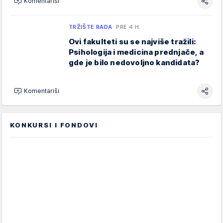
Komentariši
TRŽIŠTE RADA
PRE 4 H
Ovi fakulteti su se najviše tražili:
Psihologija i medicina prednjače, a
gde je bilo nedovoljno kandidata?
Komentariši
KONKURSI I FONDOVI