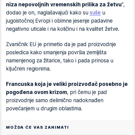
niza nepovoljnih vremenskih prilika za žetvu
",
dodao je on, naglašavajući kako su
suše
u
jugoistočnoj Evropi i obimne jesenje padavine
negativno uticale i na količinu i na kvalitet žetve.
Zvaničnik EU je primetio da je pad proizvodnje
posledica kako smanjenja površia zemljišta
namenjenog za žitarice, tako i pada prinosa u
ključnim regionima.
Francuska koja je veliki proizvođač posebno je
pogođena ovom krizom
, pri čemu je pad
proizvodnje samo delimično nadoknađen
povećanjem u drugim oblastima.
MOŽDA ĆE VAS ZANIMATI