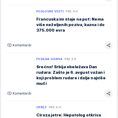
POSLOVNE VESTI
PRE 4 H
Francuska im staje na put: Nema
više neželjenih poziva, kazna i do
375.000 evra
Komentariši
FOSILNA GORIVA
PRE 3 H
Srećno! Srbija obeležava Dan
rudara: Zašto je 6. avgust važan i
koji problem rudare i dalje najviše
muči
Komentariši
OPREZ
PRE 4 H
Ciroza jetre: Hepatolog otkriva