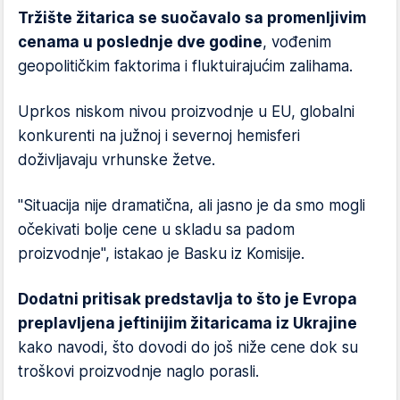
Tržište žitarica se suočavalo sa promenljivim
cenama u poslednje dve godine
, vođenim
geopolitičkim faktorima i fluktuirajućim zalihama.
Uprkos niskom nivou proizvodnje u EU, globalni
konkurenti na južnoj i severnoj hemisferi
doživljavaju vrhunske žetve.
"Situacija nije dramatična, ali jasno je da smo mogli
očekivati bolje cene u skladu sa padom
proizvodnje", istakao je Basku iz Komisije.
Dodatni pritisak predstavlja to što je Evropa
preplavljena jeftinijim žitaricama iz Ukrajine
kako navodi, što dovodi do još niže cene dok su
troškovi proizvodnje naglo porasli.