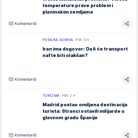
temperature prave problem i
planinskim zemljama
Komentariši
FOSILNA GORIVA
PRE 3 H
Iran ima dogovor: Da li će transport
nafte biti olakšan?
Komentariši
TURIZAM
PRE 2 H
Madrid postao omiljena destinacija
turista: Stranci ostavili milijarde u
glavnom gradu Španije
Komentariši