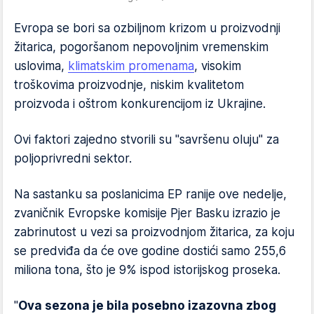
Evropa se bori sa ozbiljnom krizom u proizvodnji
žitarica, pogoršanom nepovoljnim vremenskim
uslovima,
klimatskim promenama
, visokim
troškovima proizvodnje, niskim kvalitetom
proizvoda i oštrom konkurencijom iz Ukrajine.
Ovi faktori zajedno stvorili su "savršenu oluju" za
poljoprivredni sektor.
Na sastanku sa poslanicima EP ranije ove nedelje,
zvaničnik Evropske komisije Pjer Basku izrazio je
zabrinutost u vezi sa proizvodnjom žitarica, za koju
se predviđa da će ove godine dostići samo 255,6
miliona tona, što je 9% ispod istorijskog proseka.
"
Ova sezona je bila posebno izazovna zbog