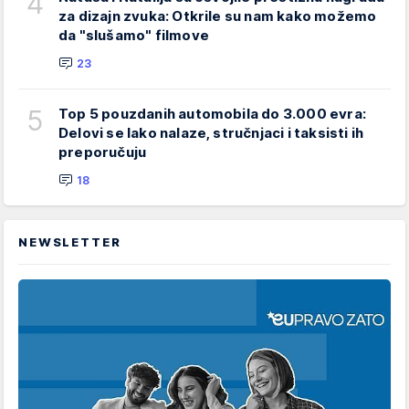
4
za dizajn zvuka: Otkrile su nam kako možemo
da "slušamo" filmove
23
5
Top 5 pouzdanih automobila do 3.000 evra:
Delovi se lako nalaze, stručnjaci i taksisti ih
preporučuju
18
NEWSLETTER