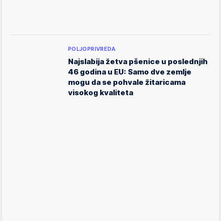
POLJOPRIVREDA
Najslabija žetva pšenice u poslednjih
46 godina u EU: Samo dve zemlje
mogu da se pohvale žitaricama
visokog kvaliteta