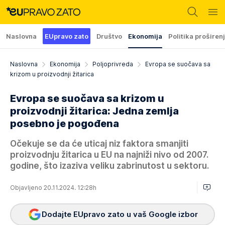
Naslovna
EUpravo zato
Društvo
Ekonomija
Politika proširen
Naslovna
Ekonomija
Poljoprivreda
Evropa se suočava sa
krizom u proizvodnji žitarica
Evropa se suočava sa krizom u
proizvodnji žitarica: Jedna zemlja
posebno je pogođena
Očekuje se da će uticaj niz faktora smanjiti
proizvodnju žitarica u EU na najniži nivo od 2007.
godine, što izaziva veliku zabrinutost u sektoru.
Objavljeno 20.11.2024. 12:28h
Dodajte EUpravo zato u vaš Google izbor