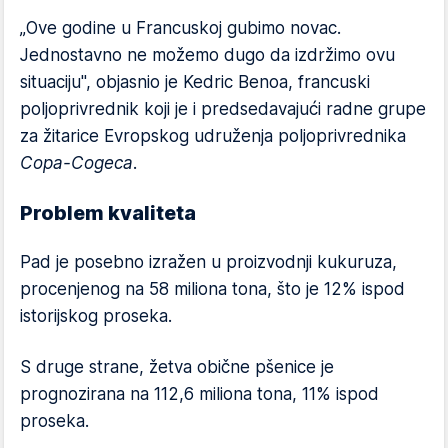
„Ove godine u Francuskoj gubimo novac.
Jednostavno ne možemo dugo da izdržimo ovu
situaciju", objasnio je Kedric Benoa, francuski
poljoprivrednik koji je i predsedavajući radne grupe
za žitarice Evropskog udruženja poljoprivrednika
Copa-Cogeca
.
Problem kvaliteta
Pad je posebno izražen u proizvodnji kukuruza,
procenjenog na 58 miliona tona, što je 12% ispod
istorijskog proseka.
S druge strane, žetva obične pšenice je
prognozirana na 112,6 miliona tona, 11% ispod
proseka.