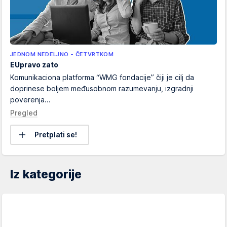
JEDNOM NEDELJNO - ČETVRTKOM
EUpravo zato
Komunikaciona platforma “WMG fondacije” čiji je cilj da
doprinese boljem međusobnom razumevanju, izgradnji
poverenja...
Pregled
Pretplati se!
Iz kategorije