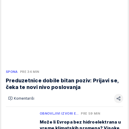
SPONA
PRE 34 MIN
Preduzetnice dobile bitan poziv: Prijavi se,
čeka te novi nivo poslovanja
Komentariši
OBNOVLJIVI IZVORI E…
PRE 59 MIN
Može li Evropa bez hidroelektrana u
vreme klimatskih promena? Visoke