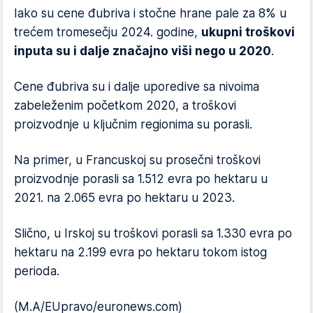
Iako su cene đubriva i stočne hrane pale za 8% u
trećem tromesečju 2024. godine,
ukupni troškovi
inputa su i dalje značajno viši nego u 2020
.
Cene đubriva su i dalje uporedive sa nivoima
zabeleženim početkom 2020, a troškovi
proizvodnje u ključnim regionima su porasli.
Na primer, u Francuskoj su prosečni troškovi
proizvodnje porasli sa 1.512 evra po hektaru u
2021. na 2.065 evra po hektaru u 2023.
Slično, u Irskoj su troškovi porasli sa 1.330 evra po
hektaru na 2.199 evra po hektaru tokom istog
perioda.
(M.A/EUpravo/euronews.com)