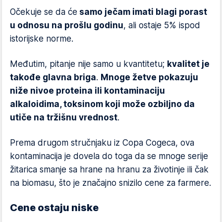
Očekuje se da će
samo ječam imati blagi porast
u odnosu na prošlu godinu
, ali ostaje 5% ispod
istorijske norme.
Međutim, pitanje nije samo u kvantitetu;
kvalitet je
takođe glavna briga
.
Mnoge žetve pokazuju
niže nivoe proteina ili kontaminaciju
alkaloidima, toksinom koji može ozbiljno da
utiče na tržišnu vrednost
.
Prema drugom stručnjaku iz Copa Cogeca, ova
kontaminacija je dovela do toga da se mnoge serije
žitarica smanje sa hrane na hranu za životinje ili čak
na biomasu, što je značajno snizilo cene za farmere.
Cene ostaju niske