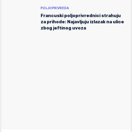
POLJOPRIVREDA
Francuski poljoprivrednici strahuju
za prihode: Najavljuju izlazak na ulice
zbog jeftinog uvoza