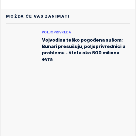
MOŽDA ĆE VAS ZANIMATI
POLJOPRIVREDA
Vojvodina teško pogođena sušom:
Bunari presušuju, poljoprivrednici u
problemu - šteta oko 500 miliona
evra