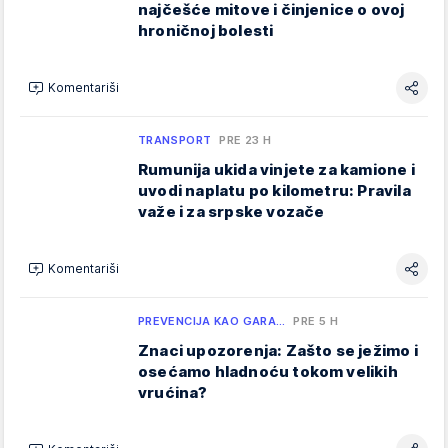
najčešće mitove i činjenice o ovoj
hroničnoj bolesti
Komentariši
TRANSPORT
PRE 23 H
Rumunija ukida vinjete za kamione i
uvodi naplatu po kilometru: Pravila
važe i za srpske vozače
Komentariši
PREVENCIJA KAO GARA…
PRE 5 H
Znaci upozorenja: Zašto se ježimo i
osećamo hladnoću tokom velikih
vrućina?