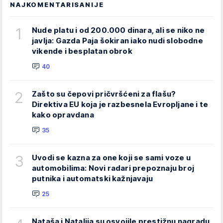
NAJKOMENTARISANIJE
1
Nude platu i od 200.000 dinara, ali se niko ne
javlja: Gazda Paja šokiran iako nudi slobodne
vikende i besplatan obrok
40
2
Zašto su čepovi pričvršćeni za flašu?
Direktiva EU koja je razbesnela Evropljane i te
kako opravdana
35
3
Uvodi se kazna za one koji se sami voze u
automobilima: Novi radari prepoznaju broj
putnika i automatski kažnjavaju
25
Nataša i Natalija su osvojile prestižnu nagradu