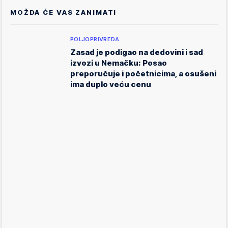
MOŽDA ĆE VAS ZANIMATI
POLJOPRIVREDA
Zasad je podigao na dedovini i sad
izvozi u Nemačku: Posao
preporučuje i početnicima, a osušeni
ima duplo veću cenu