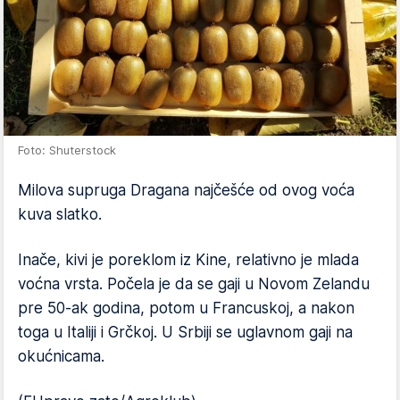
Foto: Shuterstock
Milova supruga Dragana najčešće od ovog voća
kuva slatko.
Inače, kivi je poreklom iz Kine, relativno je mlada
voćna vrsta. Počela je da se gaji u Novom Zelandu
pre 50-ak godina, potom u Francuskoj, a nakon
toga u Italiji i Grčkoj. U Srbiji se uglavnom gaji na
okućnicama.