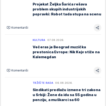
Projekat Željka Šarića rešava
problem skupih industrijskih
popravki: Robot tada stupa na scenu
Komentariši
KULTURA
07.08.2026.
Večeras je Beograd muzička
prestonica Evrope: Nik Kejv stiže na
Kalemegdan
Komentariši
TRŽIŠTE RADA
06.08.2026.
Sindikati predlažu izmene tri zakona
u Srbiji: Žene da idu sa 55 godina u
penziju, a muškarci sa 60