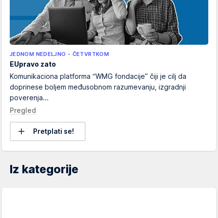
JEDNOM NEDELJNO - ČETVRTKOM
EUpravo zato
Komunikaciona platforma “WMG fondacije” čiji je cilj da
doprinese boljem međusobnom razumevanju, izgradnji
poverenja...
Pregled
Pretplati se!
Iz kategorije