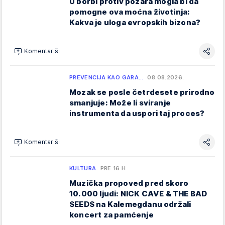
U borbi protiv požara mogla bi da
pomogne ova moćna životinja:
Kakva je uloga evropskih bizona?
Komentariši
PREVENCIJA KAO GARA…
08.08.2026.
Mozak se posle četrdesete prirodno
smanjuje: Može li sviranje
instrumenta da uspori taj proces?
Komentariši
KULTURA
PRE 16 H
Muzička propoved pred skoro
10.000 ljudi: NICK CAVE & THE BAD
SEEDS na Kalemegdanu održali
koncert za pamćenje