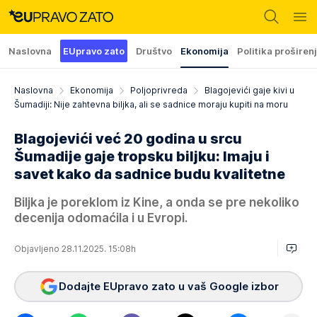
Naslovna
EUpravo zato
Društvo
Ekonomija
Politika proširen
Naslovna
Ekonomija
Poljoprivreda
Blagojevići gaje kivi u
Šumadiji: Nije zahtevna biljka, ali se sadnice moraju kupiti na moru
Blagojevići već 20 godina u srcu
Šumadije gaje tropsku biljku: Imaju i
savet kako da sadnice budu kvalitetne
Biljka je poreklom iz Kine, a onda se pre nekoliko
decenija odomaćila i u Evropi.
Objavljeno 28.11.2025. 15:08h
Dodajte EUpravo zato u vaš Google izbor