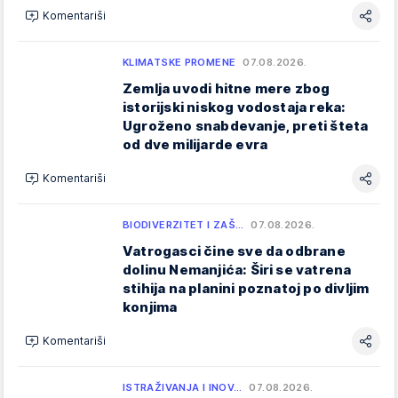
Komentariši
KLIMATSKE PROMENE
07.08.2026.
Zemlja uvodi hitne mere zbog
istorijski niskog vodostaja reka:
Ugroženo snabdevanje, preti šteta
od dve milijarde evra
Komentariši
BIODIVERZITET I ZAŠ…
07.08.2026.
Vatrogasci čine sve da odbrane
dolinu Nemanjića: Širi se vatrena
stihija na planini poznatoj po divljim
konjima
Komentariši
ISTRAŽIVANJA I INOV…
07.08.2026.