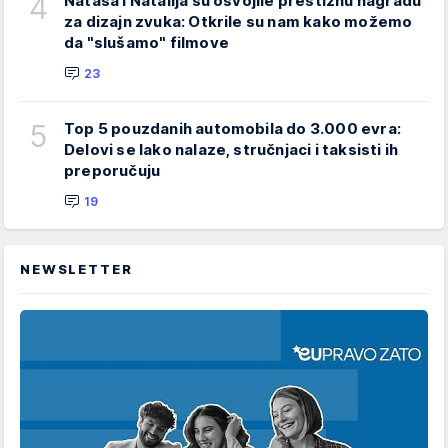
4
Nataša i Natalija su osvojile prestižnu nagradu
za dizajn zvuka: Otkrile su nam kako možemo
da "slušamo" filmove
23
5
Top 5 pouzdanih automobila do 3.000 evra:
Delovi se lako nalaze, stručnjaci i taksisti ih
preporučuju
19
NEWSLETTER