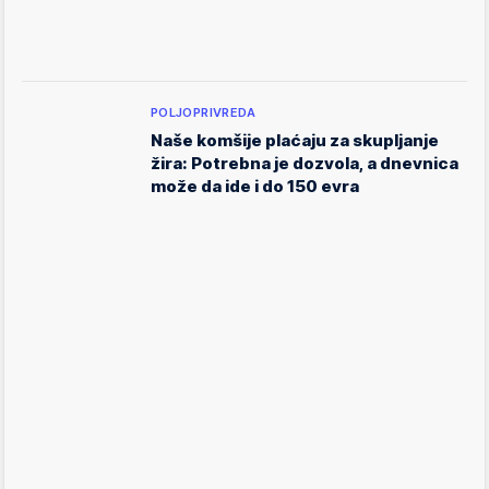
POLJOPRIVREDA
Naše komšije plaćaju za skupljanje
žira: Potrebna je dozvola, a dnevnica
može da ide i do 150 evra