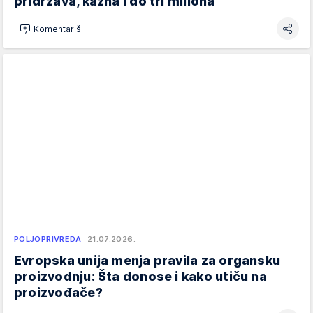
pridržava, kazna i do tri miliona
Komentariši
POLJOPRIVREDA
21.07.2026.
Evropska unija menja pravila za organsku
proizvodnju: Šta donose i kako utiču na
proizvođače?