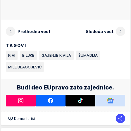
Prethodna vest
Sledeća vest
TAGOVI
KIVI
BILJKE
GAJENJE KIVIJA
ŠUMADIJA
MILE BLAGOJEVIĆ
Budi deo EUpravo zato zajednice.
Komentariši