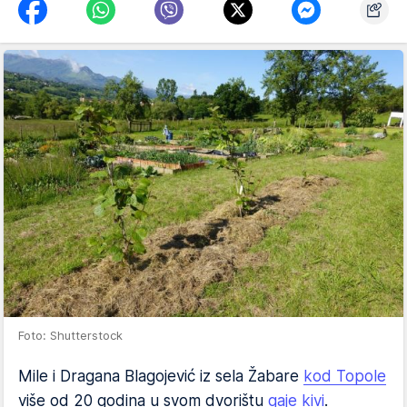
Foto: Shutterstock
Mile i Dragana Blagojević iz sela Žabare
kod Topole
više od 20 godina u svom dvorištu
gaje kivi
.