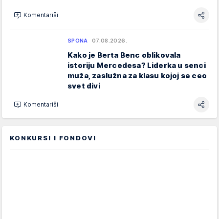
Komentariši
SPONA
07.08.2026.
Kako je Berta Benc oblikovala
istoriju Mercedesa? Liderka u senci
muža, zaslužna za klasu kojoj se ceo
svet divi
Komentariši
KONKURSI I FONDOVI