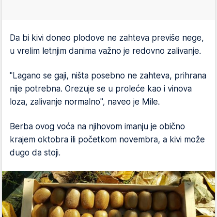
Da bi kivi doneo plodove ne zahteva previše nege,
u vrelim letnjim danima važno je redovno zalivanje.
"Lagano se gaji, ništa posebno ne zahteva, prihrana
nije potrebna. Orezuje se u proleće kao i vinova
loza, zalivanje normalno", naveo je Mile.
Berba ovog voća na njihovom imanju je obično
krajem oktobra ili početkom novembra, a kivi može
dugo da stoji.