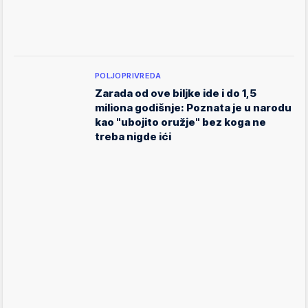
POLJOPRIVREDA
Zarada od ove biljke ide i do 1,5
miliona godišnje: Poznata je u narodu
kao "ubojito oružje" bez koga ne
treba nigde ići