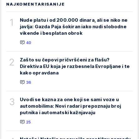
NAJKOMENTARISANIJE
1
Nude platu i od 200.000 dinara, ali se niko ne
javlja: Gazda Paja šokiran iako nudi slobodne
vikende i besplatan obrok
40
2
Zašto su čepovi pričvršćeni za flašu?
Direktiva EU koja je razbesnela Evropljane i te
kako opravdana
36
3
Uvodi se kazna za one koji se sami voze u
automobilima: Novi radari prepoznaju broj
putnika i automatski kažnjavaju
25