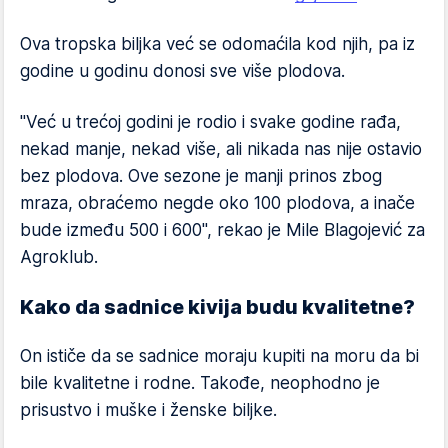
Ova tropska biljka već se odomaćila kod njih, pa iz
godine u godinu donosi sve više plodova.
"Već u trećoj godini je rodio i svake godine rađa,
nekad manje, nekad više, ali nikada nas nije ostavio
bez plodova. Ove sezone je manji prinos zbog
mraza, obraćemo negde oko 100 plodova, a inače
bude između 500 i 600", rekao je Mile Blagojević za
Agroklub.
Kako da sadnice kivija budu kvalitetne?
On ističe da se sadnice moraju kupiti na moru da bi
bile kvalitetne i rodne. Takođe, neophodno je
prisustvo i muške i ženske biljke.