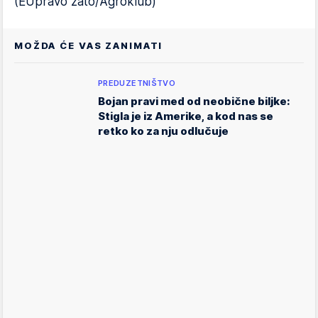
(EUpravo zato/Agroklub)
MOŽDA ĆE VAS ZANIMATI
PREDUZETNIŠTVO
Bojan pravi med od neobične biljke:
Stigla je iz Amerike, a kod nas se
retko ko za nju odlučuje