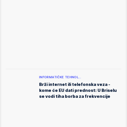
INFORMATIČKE TEHNOL…
Brži internet ili telefonska veza -
kome će EU dati prednost: U Briselu
se vodi tiha borba za frekvencije