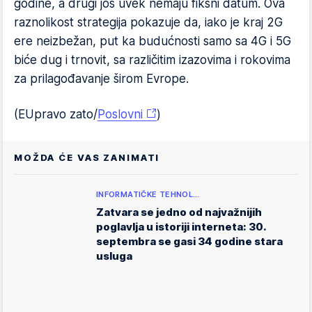
godine, a drugi još uvek nemaju fiksni datum. Ova
raznolikost strategija pokazuje da, iako je kraj 2G
ere neizbežan, put ka budućnosti samo sa 4G i 5G
biće dug i trnovit, sa različitim izazovima i rokovima
za prilagođavanje širom Evrope.
(EUpravo zato/
Poslovni
)
MOŽDA ĆE VAS ZANIMATI
INFORMATIČKE TEHNOL…
Zatvara se jedno od najvažnijih
poglavlja u istoriji interneta: 30.
septembra se gasi 34 godine stara
usluga