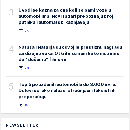
3
Uvodi se kazna za one koji se sami voze u
automobilima: Novi radari prepoznaju broj
putnika i automatski kažnjavaju
25
4
Nataša i Natalija su osvojile prestižnu nagradu
za dizajn zvuka: Otkrile su nam kako možemo
da "slušamo" filmove
23
5
Top 5 pouzdanih automobila do 3.000 evra:
Delovi se lako nalaze, stručnjaci i taksisti ih
preporučuju
18
NEWSLETTER