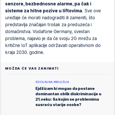
senzore, bezbednosne alarme, pa čak i
sisteme za hitne pozive u liftovima
. Sve ove
uređaje će morati nadograditi ili zameniti, što
predstavlja značajan trošak za preduzeća i
domaćinstva. Vodafone Germany, svestan
problema, najavio je da će svoju 2G mrežu za
kritične IoT aplikacije održavati operativnom do
kraja 2030. godine.
MOŽDA ĆE VAS ZANIMATI
SOCIJALNA INKLUZIJA
Ejdžizam bi mogao da postane
dominantan oblik diskriminacije u
21.veku: Sa kojim se problemima
susreću starije osobe?