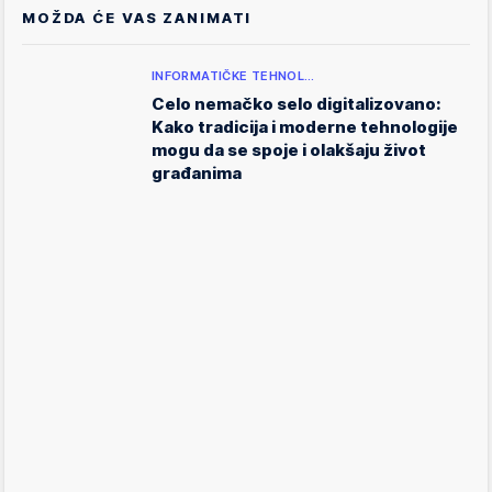
MOŽDA ĆE VAS ZANIMATI
INFORMATIČKE TEHNOL…
Celo nemačko selo digitalizovano:
Kako tradicija i moderne tehnologije
mogu da se spoje i olakšaju život
građanima