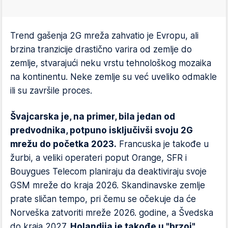
Trend gašenja 2G mreža zahvatio je Evropu, ali
brzina tranzicije drastično varira od zemlje do
zemlje, stvarajući neku vrstu tehnološkog mozaika
na kontinentu. Neke zemlje su već uveliko odmakle
ili su završile proces.
Švajcarska je, na primer, bila jedan od
predvodnika, potpuno isključivši svoju 2G
mrežu do početka 2023.
Francuska je takođe u
žurbi, a veliki operateri poput Orange, SFR i
Bouygues Telecom planiraju da deaktiviraju svoje
GSM mreže do kraja 2026. Skandinavske zemlje
prate sličan tempo, pri čemu se očekuje da će
Norveška zatvoriti mreže 2026. godine, a Švedska
do kraja 2027.
Holandija je takođe u "brzoj"