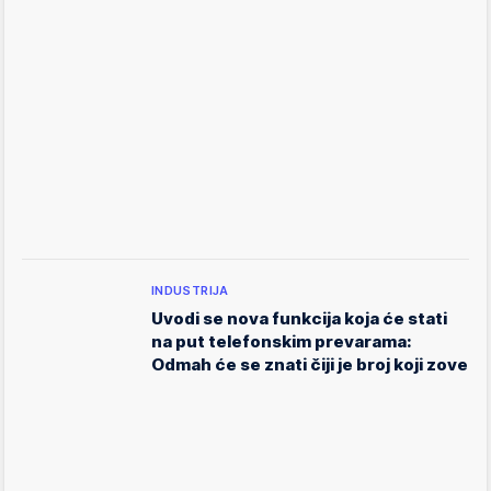
INDUSTRIJA
Uvodi se nova funkcija koja će stati
na put telefonskim prevarama:
Odmah će se znati čiji je broj koji zove