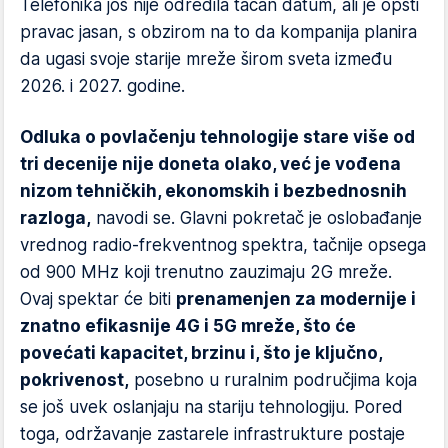
Telefonika još nije odredila tačan datum, ali je opšti
pravac jasan, s obzirom na to da kompanija planira
da ugasi svoje starije mreže širom sveta između
2026. i 2027. godine.
Odluka o povlačenju tehnologije stare više od
tri decenije nije doneta olako, već je vođena
nizom tehničkih, ekonomskih i bezbednosnih
razloga,
navodi se. Glavni pokretač je oslobađanje
vrednog radio-frekventnog spektra, tačnije opsega
od 900 MHz koji trenutno zauzimaju 2G mreže.
Ovaj spektar će biti
prenamenjen za modernije i
znatno efikasnije 4G i 5G mreže, što će
povećati kapacitet, brzinu i, što je ključno,
pokrivenost,
posebno u ruralnim područjima koja
se još uvek oslanjaju na stariju tehnologiju. Pored
toga, održavanje zastarele infrastrukture postaje