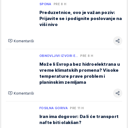
SPONA
PRE 8 H
Preduzetnice, ovo je važan poziv:
Prijavite se i podignite poslovanje na
viši nivo
Komentariši
OBNOVLJIVI IZVORI E…
PRE 8 H
Može li Evropa bez hidroelektrana u
vreme klimatskih promena? Visoke
temperature prave problem i
planinskim zemljama
Komentariši
FOSILNA GORIVA
PRE 11 H
Iran ima dogovor: Da li će transport
nafte biti olakšan?