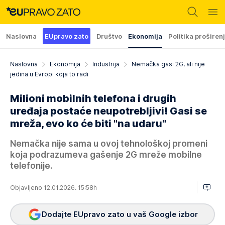
Naslovna
EUpravo zato
Društvo
Ekonomija
Politika proširen
Naslovna
Ekonomija
Industrija
Nemačka gasi 2G, ali nije
jedina u Evropi koja to radi
Milioni mobilnih telefona i drugih
uređaja postaće neupotrebljivi! Gasi se
mreža, evo ko će biti "na udaru"
Nemačka nije sama u ovoj tehnološkoj promeni
koja podrazumeva gašenje 2G mreže mobilne
telefonije.
Objavljeno 12.01.2026. 15:58h
Dodajte EUpravo zato u vaš Google izbor