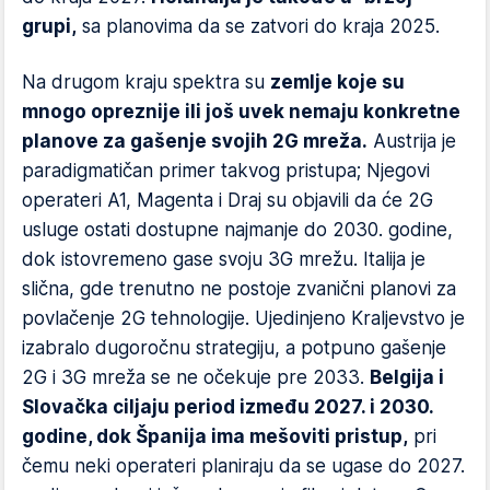
grupi,
sa planovima da se zatvori do kraja 2025.
Na drugom kraju spektra su
zemlje koje su
mnogo opreznije ili još uvek nemaju konkretne
planove za gašenje svojih 2G mreža.
Austrija je
paradigmatičan primer takvog pristupa; Njegovi
operateri A1, Magenta i Draj su objavili da će 2G
usluge ostati dostupne najmanje do 2030. godine,
dok istovremeno gase svoju 3G mrežu. Italija je
slična, gde trenutno ne postoje zvanični planovi za
povlačenje 2G tehnologije. Ujedinjeno Kraljevstvo je
izabralo dugoročnu strategiju, a potpuno gašenje
2G i 3G mreža se ne očekuje pre 2033.
Belgija i
Slovačka ciljaju period između 2027. i 2030.
godine, dok Španija ima mešoviti pristup,
pri
čemu neki operateri planiraju da se ugase do 2027.