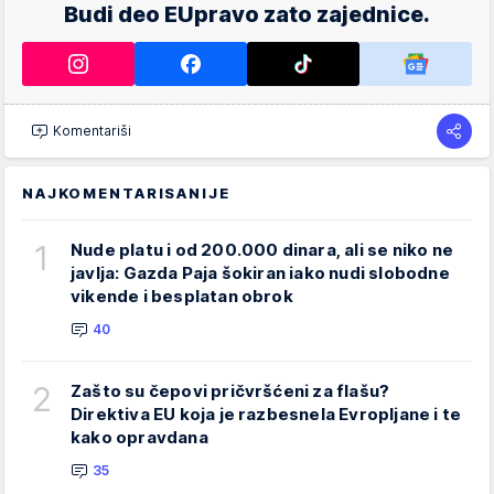
Budi deo EUpravo zato zajednice.
Komentariši
NAJKOMENTARISANIJE
1
Nude platu i od 200.000 dinara, ali se niko ne
javlja: Gazda Paja šokiran iako nudi slobodne
vikende i besplatan obrok
40
2
Zašto su čepovi pričvršćeni za flašu?
Direktiva EU koja je razbesnela Evropljane i te
kako opravdana
35