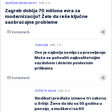
ODRŽIVA MOBILNOST
PRE 5 H
Zagreb dobija 70 miliona evra za
modernizaciju? Žele da reše ključne
saobraćajne probleme
Komentariši
TURIZAM
PRE 7 H
Ovo je najbolja zemlja za preseljenje:
Može se pohvaliti najkvalitetnijim
vazduhom i dobrim poslovnim
prilikama
Komentariši
TRŽIŠTE RADA
PRE 6 H
Sindikati predlažu izmene tri zakona
u Srbiji: Žene da idu sa 55 godina u
penziju, a muškarci sa 60