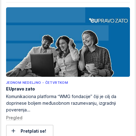
JEDNOM NEDELJNO - ČETVRTKOM
EUpravo zato
Komunikaciona platforma “WMG fondacije” čiji je cilj da
doprinese boljem međusobnom razumevanju, izgradnji
poverenja...
Pregled
Pretplati se!