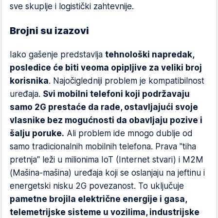
sve skuplje i logistički zahtevnije.
Brojni su izazovi
Iako gašenje predstavlja
tehnološki napredak,
posledice će biti veoma opipljive za veliki broj
korisnika
. Najočigledniji problem je kompatibilnost
uređaja.
Svi mobilni telefoni koji podržavaju
samo 2G prestaće da rade, ostavljajući svoje
vlasnike bez mogućnosti da obavljaju pozive i
šalju poruke.
Ali problem ide mnogo dublje od
samo tradicionalnih mobilnih telefona. Prava "tiha
pretnja" leži u milionima IoT (Internet stvari) i M2M
(Mašina-mašina) uređaja koji se oslanjaju na jeftinu i
energetski nisku 2G povezanost. To uključuje
pametne brojila električne energije i gasa,
telemetrijske sisteme u vozilima, industrijske