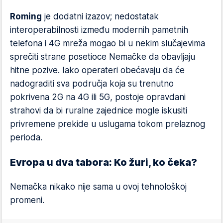
Roming
je dodatni izazov; nedostatak
interoperabilnosti između modernih pametnih
telefona i 4G mreža mogao bi u nekim slučajevima
sprečiti strane posetioce Nemačke da obavljaju
hitne pozive. Iako operateri obećavaju da će
nadograditi sva područja koja su trenutno
pokrivena 2G na 4G ili 5G, postoje opravdani
strahovi da bi ruralne zajednice mogle iskusiti
privremene prekide u uslugama tokom prelaznog
perioda.
Evropa u dva tabora: Ko žuri, ko čeka?
Nemačka nikako nije sama u ovoj tehnološkoj
promeni.