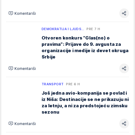
Komentariši
DEMOKRATIJA I LJUDS…
PRE 7 H
Otvoren konkurs "Glas(no) o
pravima": Prijave do 9. avgusta za
organizacije i medije iz devet okruga
Srbije
Komentariši
TRANSPORT
PRE 6 H
Još jedna avio-kompanija se povlači
iz Niša: Destinacije se ne prikazuju ni
za letnju, a ni za predstojeću zimsku
sezonu
Komentariši