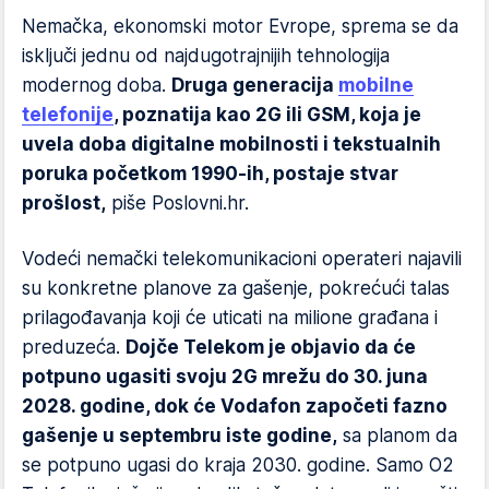
Nemačka, ekonomski motor Evrope, sprema se da
isključi jednu od najdugotrajnijih tehnologija
modernog doba.
Druga generacija
mobilne
telefonije
, poznatija kao 2G ili GSM, koja je
uvela doba digitalne mobilnosti i tekstualnih
poruka početkom 1990-ih, postaje stvar
prošlost,
piše Poslovni.hr.
Vodeći nemački telekomunikacioni operateri najavili
su konkretne planove za gašenje, pokrećući talas
prilagođavanja koji će uticati na milione građana i
preduzeća.
Dojče Telekom je objavio da će
potpuno ugasiti svoju 2G mrežu do 30. juna
2028. godine, dok će Vodafon započeti fazno
gašenje u septembru iste godine,
sa planom da
se potpuno ugasi do kraja 2030. godine. Samo O2