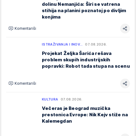
dolinu Nemanjića: Širi se vatrena
stihija na planini poznatoj po divljim
konjima
Komentariši
ISTRAŽIVANJA I INOV…
07.08.2026.
Projekat Željka Šarića rešava
problem skupih industrijskih
popravki: Robot tada stupa na scenu
Komentariši
KULTURA
07.08.2026.
Večeras je Beograd muzička
prestonica Evrope: Nik Kejv stiže na
Kalemegdan