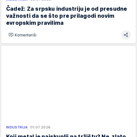
Čadež: Za srpsku industriju je od presudne
važnosti da se što pre prilagodi novim
evropskim pravilima
Komentariši
INDUSTRIJA
01.07.2026.
Koji metal je najskuplji na tržištu? Ne, zlato