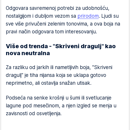
Odgovara savremenoj potrebi za udobnošću,
nostalgijom i dubljom vezom sa
prirodom
. Ljudi su
sve više privučeni zelenim tonovima, a ova boja na
pravi način odgovara tom interesovanju.
Više od trenda - "Skriveni dragulj" kao
nova neutralna
Za razliku od jarkih ili nametljivih boja, "Skriveni
dragulj" je tiha nijansa koja se uklapa gotovo
neprimetno, ali ostavlja snažan utisak.
Podseća na senke krošnji u šumi ili svetlucanje
lagune pod mesečinom, a njen izgled se menja u
zavisnosti od osvetljenja.