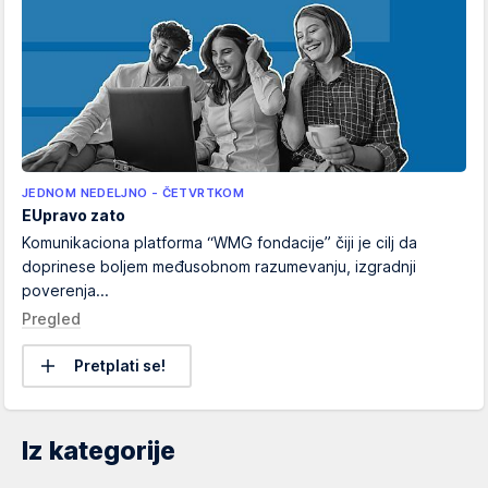
JEDNOM NEDELJNO - ČETVRTKOM
EUpravo zato
Komunikaciona platforma “WMG fondacije” čiji je cilj da
doprinese boljem međusobnom razumevanju, izgradnji
poverenja...
Pregled
Pretplati se!
Iz kategorije