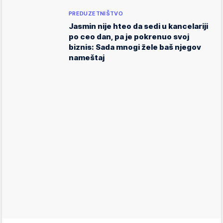
PREDUZETNIŠTVO
Jasmin nije hteo da sedi u kancelariji
po ceo dan, pa je pokrenuo svoj
biznis: Sada mnogi žele baš njegov
nameštaj