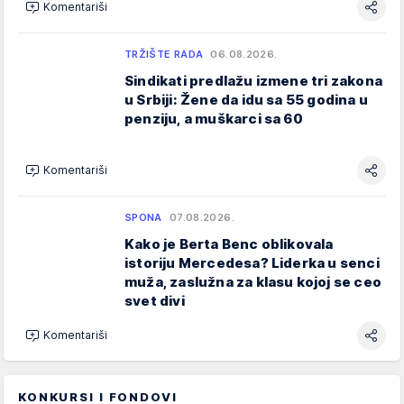
Komentariši
TRŽIŠTE RADA
06.08.2026.
Sindikati predlažu izmene tri zakona
u Srbiji: Žene da idu sa 55 godina u
penziju, a muškarci sa 60
Komentariši
SPONA
07.08.2026.
Kako je Berta Benc oblikovala
istoriju Mercedesa? Liderka u senci
muža, zaslužna za klasu kojoj se ceo
svet divi
Komentariši
KONKURSI I FONDOVI