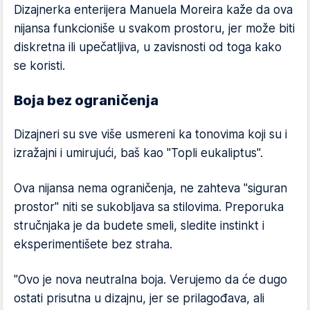
Dizajnerka enterijera Manuela Moreira kaže da ova
nijansa funkcioniše u svakom prostoru, jer može biti
diskretna ili upečatljiva, u zavisnosti od toga kako
se koristi.
Boja bez ograničenja
Dizajneri su sve više usmereni ka tonovima koji su i
izražajni i umirujući, baš kao "Topli eukaliptus".
Ova nijansa nema ograničenja, ne zahteva "siguran
prostor" niti se sukobljava sa stilovima. Preporuka
stručnjaka je da budete smeli, sledite instinkt i
eksperimentišete bez straha.
"Ovo je nova neutralna boja. Verujemo da će dugo
ostati prisutna u dizajnu, jer se prilagođava, ali