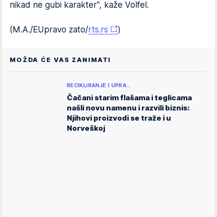
nikad ne gubi karakter", kaže Volfel.
(M.A./EUpravo zato/
rts.rs
)
MOŽDA ĆE VAS ZANIMATI
RECIKLIRANJE I UPRA…
Čačani starim flašama i teglicama
našli novu namenu i razvili biznis:
Njihovi proizvodi se traže i u
Norveškoj