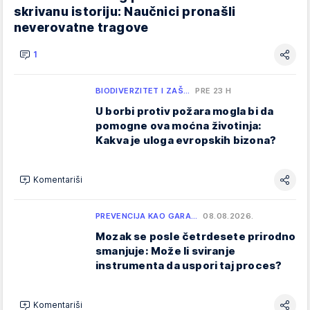
skrivanu istoriju: Naučnici pronašli
neverovatne tragove
1
BIODIVERZITET I ZAŠ…
PRE 23 H
U borbi protiv požara mogla bi da
pomogne ova moćna životinja:
Kakva je uloga evropskih bizona?
Komentariši
PREVENCIJA KAO GARA…
08.08.2026.
Mozak se posle četrdesete prirodno
smanjuje: Može li sviranje
instrumenta da uspori taj proces?
Komentariši