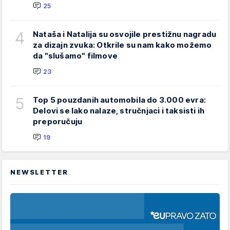
25
4
Nataša i Natalija su osvojile prestižnu nagradu
za dizajn zvuka: Otkrile su nam kako možemo
da "slušamo" filmove
23
5
Top 5 pouzdanih automobila do 3.000 evra:
Delovi se lako nalaze, stručnjaci i taksisti ih
preporučuju
19
NEWSLETTER