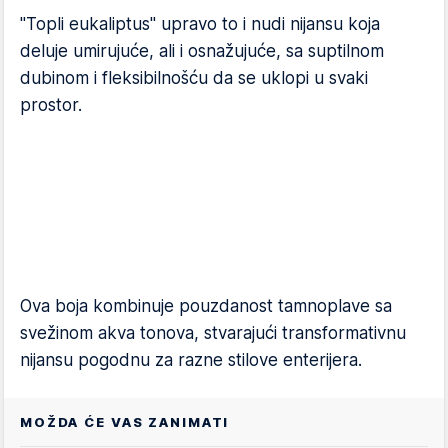
"Topli eukaliptus" upravo to i nudi nijansu koja
deluje umirujuće, ali i osnažujuće, sa suptilnom
dubinom i fleksibilnošću da se uklopi u svaki
prostor.
Ova boja kombinuje pouzdanost tamnoplave sa
svežinom akva tonova, stvarajući transformativnu
nijansu pogodnu za razne stilove enterijera.
MOŽDA ĆE VAS ZANIMATI