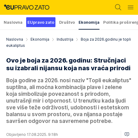
Naslovna
EUpravo zato
Društvo
Ekonomija
Politika proširen
Naslovna
Ekonomija
Industrija
Boja za 2026.godinu je topli
eukaliptus
Ovo je boja za 2026. godinu: Stručnjaci
su izabrali nijansu koja nas vraća prirodi
Boja godine za 2026. nosi naziv "Topli eukaliptus"
suptilna, ali moćna kombinacija plave i zelene
koja simbolizuje povezanost s prirodom,
unutrašnji mir i otpornost. U trenutku kada ljudi
sve više teže održivosti, udobnosti i estetskom
balansu u svom prostoru, ova nijansa postaje
savršen odgovor na savremene potrebe.
Objavljeno 17.08.2025. 9:18h