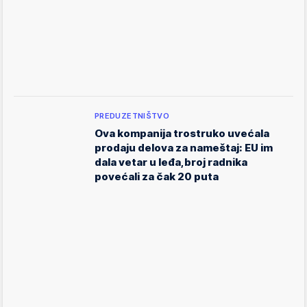
PREDUZETNIŠTVO
Ova kompanija trostruko uvećala
prodaju delova za nameštaj: EU im
dala vetar u leđa,broj radnika
povećali za čak 20 puta