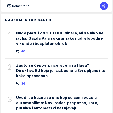
Komentariši
NAJKOMENTARISANIJE
1
Nude platu i od 200.000 dinara, ali se niko ne
javlja: Gazda Paja šokiran iako nudi slobodne
vikende i besplatan obrok
40
2
Zašto su čepovi pričvršćeni za flašu?
Direktiva EU koja je razbesnela Evropljane i te
kako opravdana
36
3
Uvodi se kazna za one koji se sami voze u
automobilima: Novi radari prepoznaju broj
putnika i automatski kažnjavaju