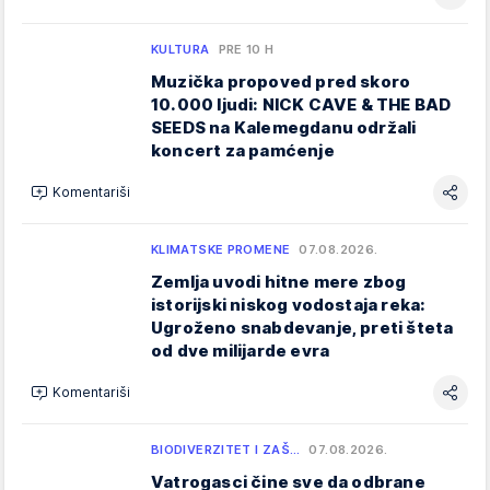
KULTURA
PRE 10 H
Muzička propoved pred skoro
10.000 ljudi: NICK CAVE & THE BAD
SEEDS na Kalemegdanu održali
koncert za pamćenje
Komentariši
KLIMATSKE PROMENE
07.08.2026.
Zemlja uvodi hitne mere zbog
istorijski niskog vodostaja reka:
Ugroženo snabdevanje, preti šteta
od dve milijarde evra
Komentariši
BIODIVERZITET I ZAŠ…
07.08.2026.
Vatrogasci čine sve da odbrane