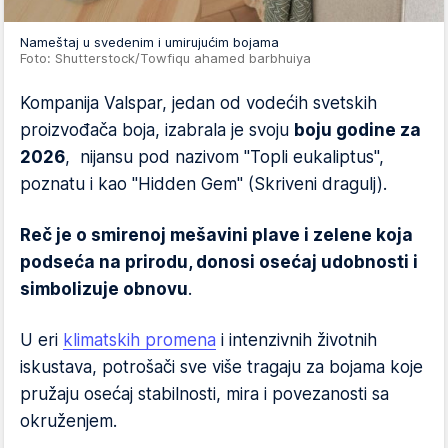
Nameštaj u svedenim i umirujućim bojama
Foto: Shutterstock/Towfiqu ahamed barbhuiya
Kompanija Valspar, jedan od vodećih svetskih
proizvođača boja, izabrala je svoju
boju godine za
2026
, nijansu pod nazivom "Topli eukaliptus",
poznatu i kao "Hidden Gem" (Skriveni dragulj).
Reč je o smirenoj mešavini plave i zelene koja
podseća na prirodu, donosi osećaj udobnosti i
simbolizuje obnovu
.
U eri
klimatskih promena
i intenzivnih životnih
iskustava, potrošači sve više tragaju za bojama koje
pružaju osećaj stabilnosti, mira i povezanosti sa
okruženjem.