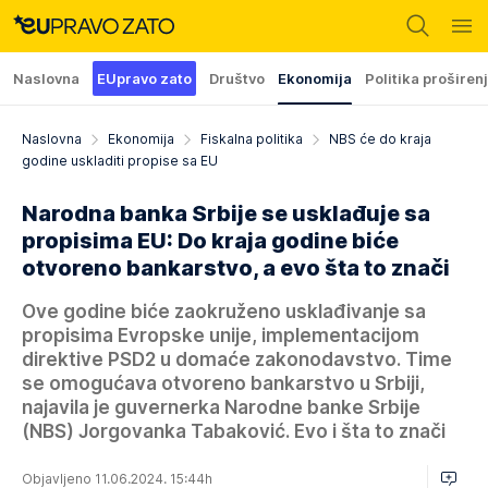
Naslovna
EUpravo zato
Društvo
Ekonomija
Politika proširen
Naslovna
Ekonomija
Fiskalna politika
NBS će do kraja
godine uskladiti propise sa EU
Narodna banka Srbije se usklađuje sa
propisima EU: Do kraja godine biće
otvoreno bankarstvo, a evo šta to znači
Ove godine biće zaokruženo usklađivanje sa
propisima Evropske unije, implementacijom
direktive PSD2 u domaće zakonodavstvo. Time
se omogućava otvoreno bankarstvo u Srbiji,
najavila je guvernerka Narodne banke Srbije
(NBS) Jorgovanka Tabaković. Evo i šta to znači
Objavljeno 11.06.2024. 15:44h