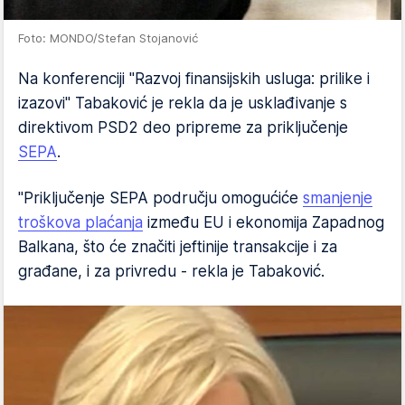
Foto: MONDO/Stefan Stojanović
Na konferenciji "Razvoj finansijskih usluga: prilike i
izazovi" Tabaković je rekla da je usklađivanje s
direktivom PSD2 deo pripreme za priključenje
SEPA
.
"Priključenje SEPA području omogućiće
smanjenje
troškova plaćanja
između EU i ekonomija Zapadnog
Balkana, što će značiti jeftinije transakcije i za
građane, i za privredu - rekla je Tabaković.