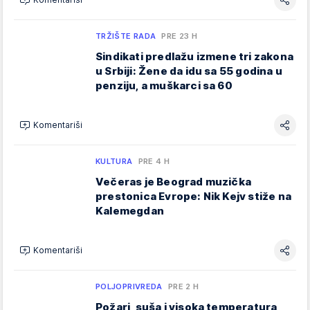
TRŽIŠTE RADA
PRE 23 H
Sindikati predlažu izmene tri zakona
u Srbiji: Žene da idu sa 55 godina u
penziju, a muškarci sa 60
Komentariši
KULTURA
PRE 4 H
Večeras je Beograd muzička
prestonica Evrope: Nik Kejv stiže na
Kalemegdan
Komentariši
POLJOPRIVREDA
PRE 2 H
Požari, suša i visoka temperatura