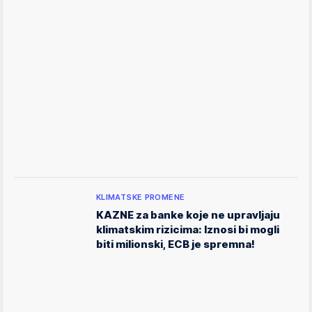
KLIMATSKE PROMENE
KAZNE za banke koje ne upravljaju
klimatskim rizicima: Iznosi bi mogli
biti milionski, ECB je spremna!