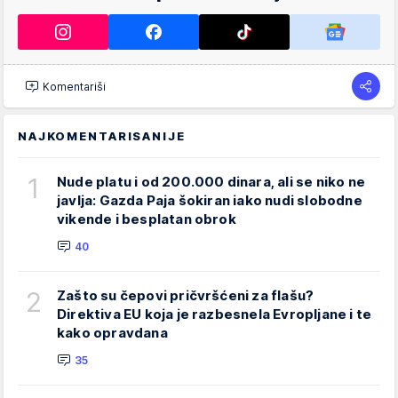
Komentariši
NAJKOMENTARISANIJE
1
Nude platu i od 200.000 dinara, ali se niko ne
javlja: Gazda Paja šokiran iako nudi slobodne
vikende i besplatan obrok
40
2
Zašto su čepovi pričvršćeni za flašu?
Direktiva EU koja je razbesnela Evropljane i te
kako opravdana
35