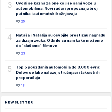
3
Uvodi se kazna za one koji se sami voze u
automobilima: Novi radari prepoznaju broj
putnika i automatski kažnjavaju
25
4
Nataša i Natalija su osvojile prestižnu nagradu
za dizajn zvuka: Otkrile su nam kako možemo
da "slušamo" filmove
23
5
Top 5 pouzdanih automobila do 3.000 evra:
Delovi se lako nalaze, stručnjaci i taksisti ih
preporučuju
18
NEWSLETTER