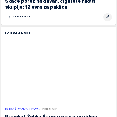
Skače porez na duvan, cigarete nikad
skuplje: 12 evra za paklicu
Komentariši
IZDVAJAMO
ISTRAŽIVANJA I INOV…
PRE 5 MIN
Projekat Željka Šarića rešava problem