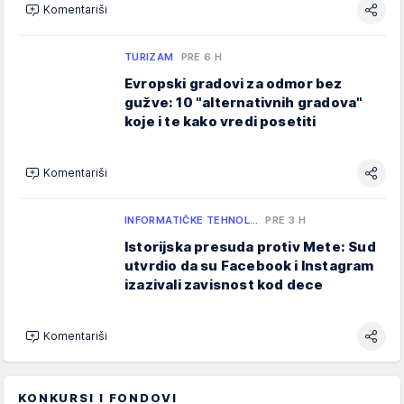
Komentariši
TURIZAM
PRE 6 H
Evropski gradovi za odmor bez
gužve: 10 "alternativnih gradova"
koje i te kako vredi posetiti
Komentariši
INFORMATIČKE TEHNOL…
PRE 3 H
Istorijska presuda protiv Mete: Sud
utvrdio da su Facebook i Instagram
izazivali zavisnost kod dece
Komentariši
KONKURSI I FONDOVI