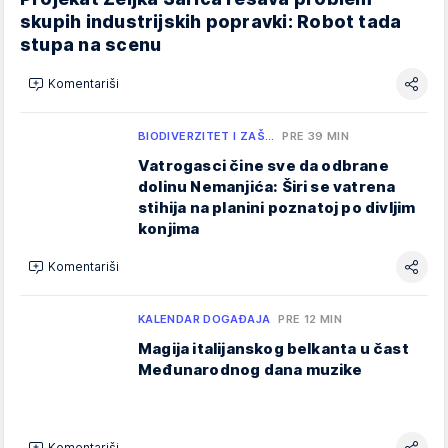
skupih industrijskih popravki: Robot tada
stupa na scenu
Komentariši
BIODIVERZITET I ZAŠ…
PRE 39 MIN
Vatrogasci čine sve da odbrane
dolinu Nemanjića: Širi se vatrena
stihija na planini poznatoj po divljim
konjima
Komentariši
KALENDAR DOGAĐAJA
PRE 12 MIN
Magija italijanskog belkanta u čast
Međunarodnog dana muzike
Komentariši