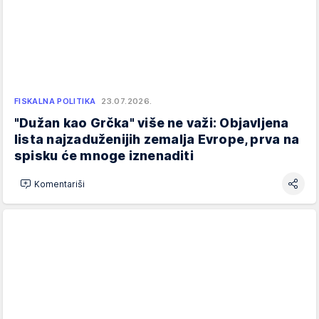
FISKALNA POLITIKA
23.07.2026.
"Dužan kao Grčka" više ne važi: Objavljena
lista najzaduženijih zemalja Evrope, prva na
spisku će mnoge iznenaditi
Komentariši