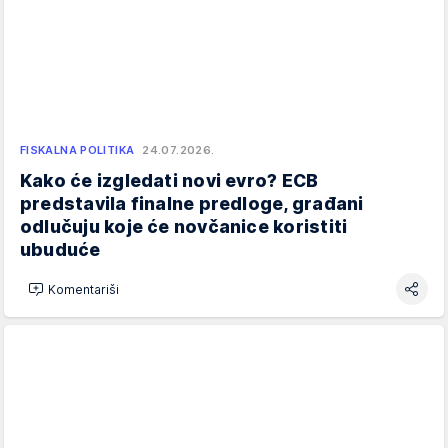
FISKALNA POLITIKA
24.07.2026.
Kako će izgledati novi evro? ECB
predstavila finalne predloge, građani
odlučuju koje će novčanice koristiti
ubuduće
Komentariši