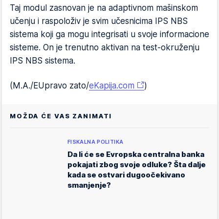
Taj modul zasnovan je na adaptivnom mašinskom
učenju i raspoloživ je svim učesnicima IPS NBS
sistema koji ga mogu integrisati u svoje informacione
sisteme. On je trenutno aktivan na test-okruženju
IPS NBS sistema.
(M.A./EUpravo zato/
eKapija.com
)
MOŽDA ĆE VAS ZANIMATI
FISKALNA POLITIKA
Da li će se Evropska centralna banka
pokajati zbog svoje odluke? Šta dalje
kada se ostvari dugoočekivano
smanjenje?