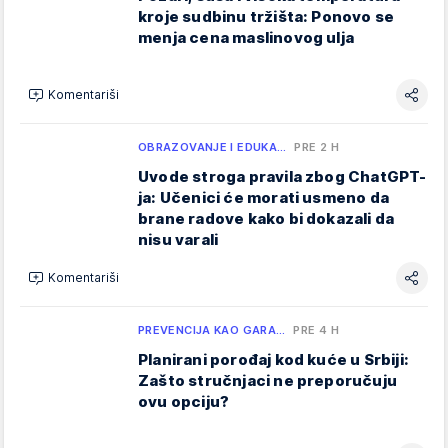
kroje sudbinu tržišta: Ponovo se
menja cena maslinovog ulja
Komentariši
OBRAZOVANJE I EDUKA…
PRE 2 H
Uvode stroga pravila zbog ChatGPT-
ja: Učenici će morati usmeno da
brane radove kako bi dokazali da
nisu varali
Komentariši
PREVENCIJA KAO GARA…
PRE 4 H
Planirani porođaj kod kuće u Srbiji:
Zašto stručnjaci ne preporučuju
ovu opciju?