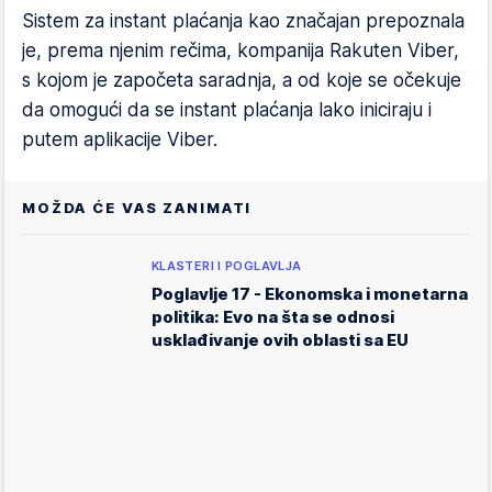
Sistem za instant plaćanja kao značajan prepoznala
je, prema njenim rečima, kompanija Rakuten Viber,
s kojom je započeta saradnja, a od koje se očekuje
da omogući da se instant plaćanja lako iniciraju i
putem aplikacije Viber.
MOŽDA ĆE VAS ZANIMATI
KLASTERI I POGLAVLJA
Poglavlje 17 - Ekonomska i monetarna
politika: Evo na šta se odnosi
usklađivanje ovih oblasti sa EU