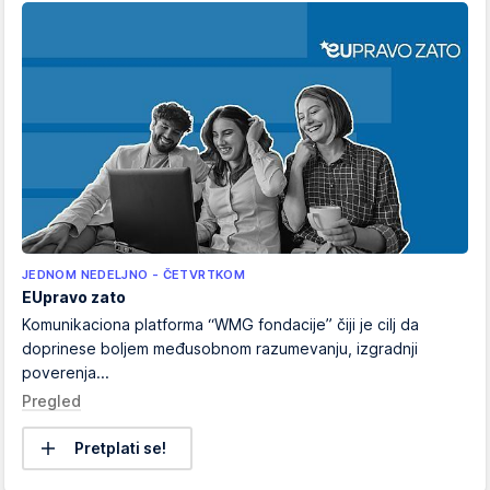
JEDNOM NEDELJNO - ČETVRTKOM
EUpravo zato
Komunikaciona platforma “WMG fondacije” čiji je cilj da
doprinese boljem međusobnom razumevanju, izgradnji
poverenja...
Pregled
Pretplati se!