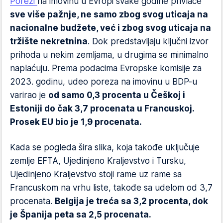
Porezi
na imovinu u Evropi svake godine privlače
sve više pažnje, ne samo zbog svog uticaja na
nacionalne budžete, već i zbog svog uticaja na
tržište nekretnina
. Dok predstavljaju ključni izvor
prihoda u nekim zemljama, u drugima se minimalno
naplaćuju. Prema podacima Evropske komisije za
2023. godinu, udeo poreza na imovinu u BDP-u
varirao je
od samo 0,3 procenta u Češkoj i
Estoniji do čak 3,7 procenata u Francuskoj.
Prosek EU bio je 1,9 procenata.
Kada se pogleda šira slika, koja takođe uključuje
zemlje EFTA, Ujedinjeno Kraljevstvo i Tursku,
Ujedinjeno Kraljevstvo stoji rame uz rame sa
Francuskom na vrhu liste, takođe sa udelom od 3,7
procenata.
Belgija je treća sa 3,2 procenta, dok
je Španija peta sa 2,5 procenata.