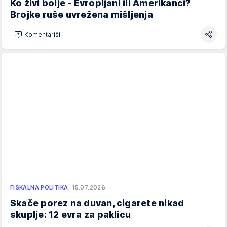
Ko živi bolje - Evropljani ili Amerikanci?
Brojke ruše uvrežena mišljenja
Komentariši
FISKALNA POLITIKA
15.07.2026.
Skače porez na duvan, cigarete nikad
skuplje: 12 evra za paklicu