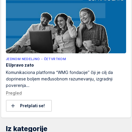
JEDNOM NEDELJNO - ČETVRTKOM
EUpravo zato
Komunikaciona platforma “WMG fondacije” čiji je cilj da
doprinese boljem međusobnom razumevanju, izgradnji
poverenja...
Pregled
Pretplati se!
Iz kategorije