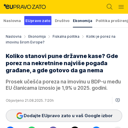
Naslovna
EUpravo zato
Društvo
Ekonomija
Politika proširen
Naslovna
Ekonomija
Fiskalna politika
Koliki je porez na
imovinu širom Evrope?
Koliko stanovi pune državne kase? Gde
porez na nekretnine najviše pogađa
građane, a gde gotovo da ga nema
Prosek učešća poreza na imovinu u BDP-u među
EU članicama iznosio je 1,9% u 2025. godini.
Objavljeno 21.08.2025. 7:20h
Dodajte EUpravo zato u vaš Google izbor