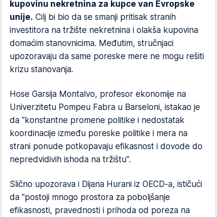
kupovinu nekretnina za kupce van Evropske
unije.
Cilj bi bio da se smanji pritisak stranih
investitora na tržište nekretnina i olakša kupovina
domaćim stanovnicima. Međutim, stručnjaci
upozoravaju da same poreske mere ne mogu rešiti
krizu stanovanja.
Hose Garsija Montalvo, profesor ekonomije na
Univerzitetu Pompeu Fabra u Barseloni, istakao je
da "konstantne promene politike i nedostatak
koordinacije između poreske politike i mera na
strani ponude potkopavaju efikasnost i dovode do
nepredvidivih ishoda na tržištu".
Slično upozorava i Dijana Hurani iz OECD-a, ističući
da "postoji mnogo prostora za poboljšanje
efikasnosti, pravednosti i prihoda od poreza na