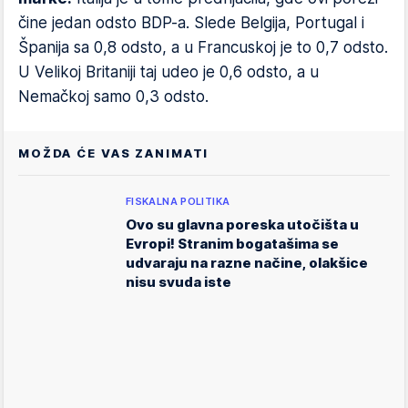
čine jedan odsto BDP-a. Slede Belgija, Portugal i
Španija sa 0,8 odsto, a u Francuskoj je to 0,7 odsto.
U Velikoj Britaniji taj udeo je 0,6 odsto, a u
Nemačkoj samo 0,3 odsto.
MOŽDA ĆE VAS ZANIMATI
FISKALNA POLITIKA
Ovo su glavna poreska utočišta u
Evropi! Stranim bogatašima se
udvaraju na razne načine, olakšice
nisu svuda iste