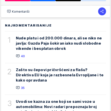
Komentariši
NAJKOMENTARISANIJE
1
Nude platu i od 200.000 dinara, ali se niko ne
javlja: Gazda Paja šokiran iako nudi slobodne
vikende i besplatan obrok
40
2
Zašto su čepovi pričvršćeni za flašu?
Direktiva EU koja je razbesnela Evropljane i te
kako opravdana
35
3
Uvodi se kazna za one koji se sami voze u
automobilima: Novi radari prepoznaju broj