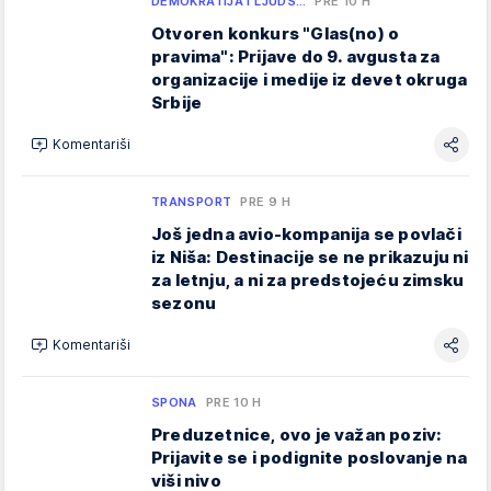
DEMOKRATIJA I LJUDS…
PRE 10 H
Otvoren konkurs "Glas(no) o
pravima": Prijave do 9. avgusta za
organizacije i medije iz devet okruga
Srbije
Komentariši
TRANSPORT
PRE 9 H
Još jedna avio-kompanija se povlači
iz Niša: Destinacije se ne prikazuju ni
za letnju, a ni za predstojeću zimsku
sezonu
Komentariši
SPONA
PRE 10 H
Preduzetnice, ovo je važan poziv:
Prijavite se i podignite poslovanje na
viši nivo