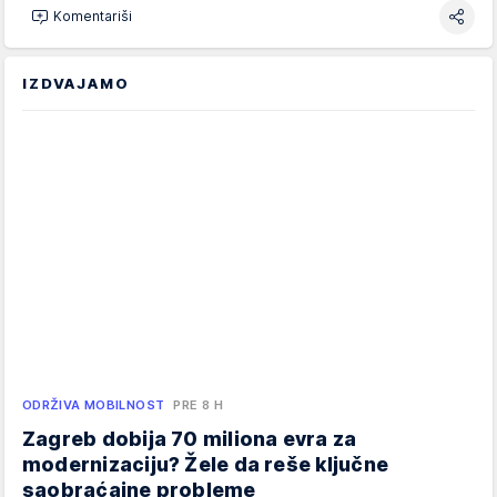
Komentariši
IZDVAJAMO
ODRŽIVA MOBILNOST
PRE 8 H
Zagreb dobija 70 miliona evra za
modernizaciju? Žele da reše ključne
saobraćajne probleme