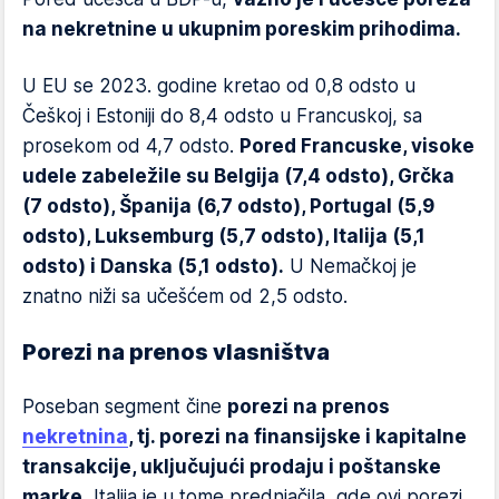
na nekretnine u ukupnim poreskim prihodima.
U EU se 2023. godine kretao od 0,8 odsto u
Češkoj i Estoniji do 8,4 odsto u Francuskoj, sa
prosekom od 4,7 odsto.
Pored Francuske, visoke
udele zabeležile su Belgija (7,4 odsto), Grčka
(7 odsto), Španija (6,7 odsto), Portugal (5,9
odsto), Luksemburg (5,7 odsto), Italija (5,1
odsto) i Danska (5,1 odsto).
U Nemačkoj je
znatno niži sa učešćem od 2,5 odsto.
Porezi na prenos vlasništva
Poseban segment čine
porezi na prenos
nekretnina
, tj. porezi na finansijske i kapitalne
transakcije, uključujući prodaju i poštanske
marke.
Italija je u tome prednjačila, gde ovi porezi