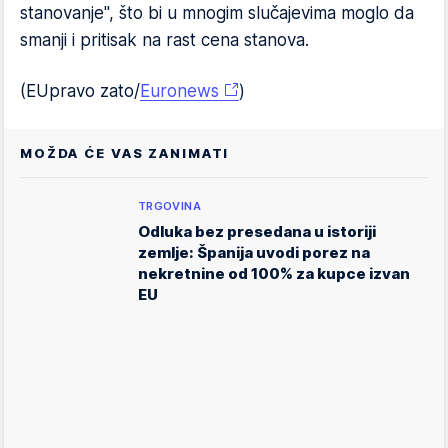
stanovanje", što bi u mnogim slučajevima moglo da
smanji i pritisak na rast cena stanova.
(EUpravo zato/
Euronews
)
MOŽDA ĆE VAS ZANIMATI
TRGOVINA
Odluka bez presedana u istoriji
zemlje: Španija uvodi porez na
nekretnine od 100% za kupce izvan
EU