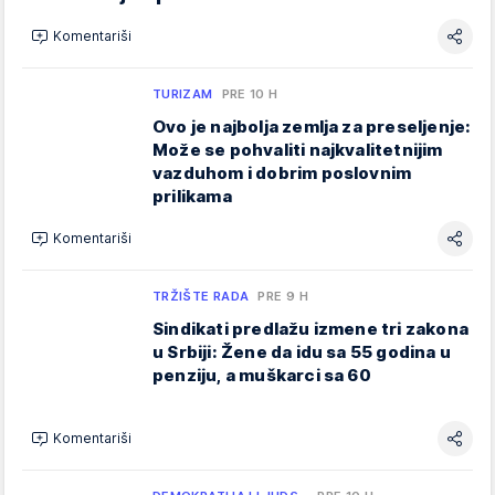
Komentariši
TURIZAM
PRE 10 H
Ovo je najbolja zemlja za preseljenje:
Može se pohvaliti najkvalitetnijim
vazduhom i dobrim poslovnim
prilikama
Komentariši
TRŽIŠTE RADA
PRE 9 H
Sindikati predlažu izmene tri zakona
u Srbiji: Žene da idu sa 55 godina u
penziju, a muškarci sa 60
Komentariši