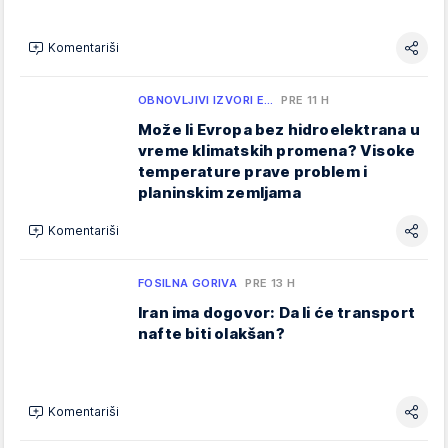
Komentariši
OBNOVLJIVI IZVORI E…
PRE 11 H
Može li Evropa bez hidroelektrana u
vreme klimatskih promena? Visoke
temperature prave problem i
planinskim zemljama
Komentariši
FOSILNA GORIVA
PRE 13 H
Iran ima dogovor: Da li će transport
nafte biti olakšan?
Komentariši