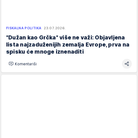
FISKALNA POLITIKA
23.07.2026.
"Dužan kao Grčka" više ne važi: Objavljena
lista najzaduženijih zemalja Evrope, prva na
spisku će mnoge iznenaditi
Komentariši