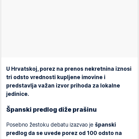
U Hrvatskoj, porez na prenos nekretnina iznosi
tri odsto vrednosti kupljene imovine i
predstavlja važan izvor prihoda za lokalne
jedinice.
Španski predlog diže prašinu
Posebno žestoku debatu izazvao je
španski
predlog da se uvede porez od 100 odsto na