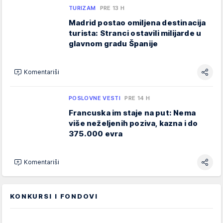
TURIZAM
PRE 13 H
Madrid postao omiljena destinacija
turista: Stranci ostavili milijarde u
glavnom gradu Španije
Komentariši
POSLOVNE VESTI
PRE 14 H
Francuska im staje na put: Nema
više neželjenih poziva, kazna i do
375.000 evra
Komentariši
KONKURSI I FONDOVI