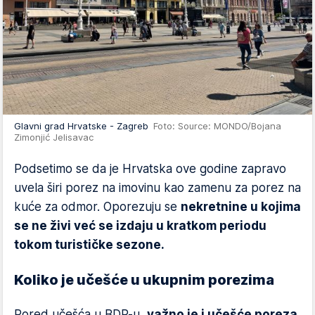
Glavni grad Hrvatske - Zagreb
Foto: Source: MONDO/Bojana
Zimonjić Jelisavac
Podsetimo se da je Hrvatska ove godine zapravo
uvela širi porez na imovinu kao zamenu za porez na
kuće za odmor. Oporezuju se
nekretnine u kojima
se ne živi već se izdaju u kratkom periodu
tokom turističke sezone.
Koliko je učešće u ukupnim porezima
Pored učešća u BDP-u,
važno je i učešće poreza