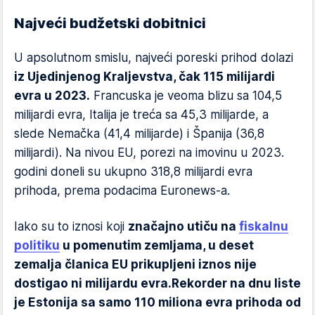
Najveći budžetski dobitnici
U apsolutnom smislu, najveći poreski prihod dolazi
iz Ujedinjenog Kraljevstva, čak 115 milijardi
evra u 2023.
Francuska je veoma blizu sa 104,5
milijardi evra, Italija je treća sa 45,3 milijarde, a
slede Nemačka (41,4 milijarde) i Španija (36,8
milijardi). Na nivou EU, porezi na imovinu u 2023.
godini doneli su ukupno 318,8 milijardi evra
prihoda, prema podacima Euronews-a.
Iako su to iznosi koji
značajno utiču na
fiskalnu
politiku
u pomenutim zemljama, u deset
zemalja članica EU prikupljeni iznos nije
dostigao ni milijardu evra.
Rekorder na dnu liste
je Estonija sa samo 110 miliona evra prihoda od