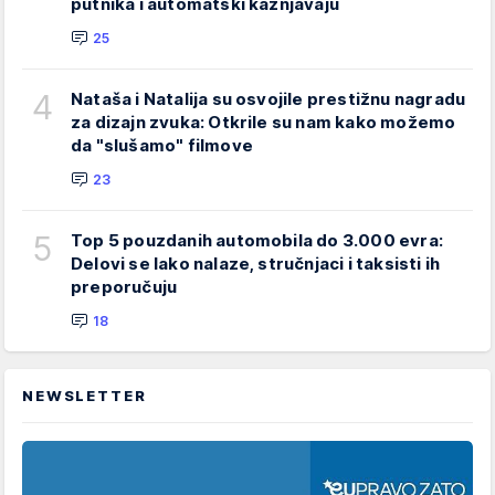
putnika i automatski kažnjavaju
25
4
Nataša i Natalija su osvojile prestižnu nagradu
za dizajn zvuka: Otkrile su nam kako možemo
da "slušamo" filmove
23
5
Top 5 pouzdanih automobila do 3.000 evra:
Delovi se lako nalaze, stručnjaci i taksisti ih
preporučuju
18
NEWSLETTER