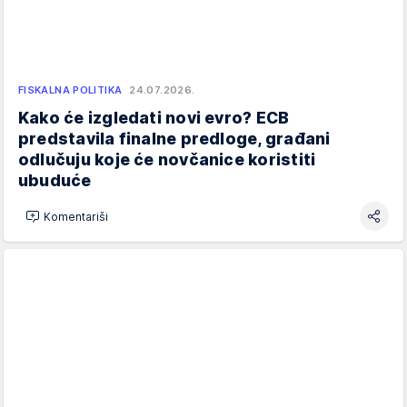
FISKALNA POLITIKA
24.07.2026.
Kako će izgledati novi evro? ECB
predstavila finalne predloge, građani
odlučuju koje će novčanice koristiti
ubuduće
Komentariši