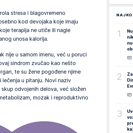
trola stresa i blagovremeno
NAJKO
osebno kod devojaka koje imaju
je terapija ne utiče ili nagle
1
Nu
ni
nog unosa kalorija.
nu
ob
 nije u samom imenu, već u poruci
 ovaj sindrom zvučao kao nešto
rgan, te su žene pogođene njime
2
Za
lečenja u pitanju. Novi naziv
Di
Ev
 skup odvojenih delova, već složen
metabolizam, mozak i reproduktivno
3
Uv
vo
pr
ka