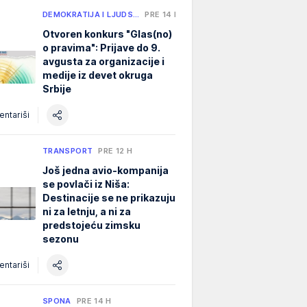
DEMOKRATIJA I LJUDS…
PRE 14 H
Otvoren konkurs "Glas(no)
o pravima": Prijave do 9.
avgusta za organizacije i
medije iz devet okruga
Srbije
ntariši
TRANSPORT
PRE 12 H
Još jedna avio-kompanija
se povlači iz Niša:
Destinacije se ne prikazuju
ni za letnju, a ni za
predstojeću zimsku
sezonu
ntariši
SPONA
PRE 14 H