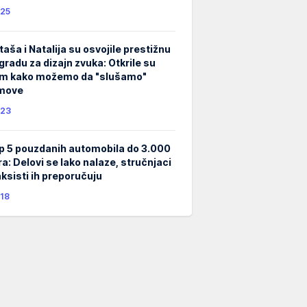
25
taša i Natalija su osvojile prestižnu
gradu za dizajn zvuka: Otkrile su
m kako možemo da "slušamo"
lmove
23
p 5 pouzdanih automobila do 3.000
ra: Delovi se lako nalaze, stručnjaci
taksisti ih preporučuju
18