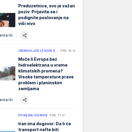
Preduzetnice, ovo je važan
poziv: Prijavite se i
podignite poslovanje na
viši nivo
ntariši
OBNOVLJIVI IZVORI E…
PRE 15 H
Može li Evropa bez
hidroelektrana u vreme
klimatskih promena?
Visoke temperature prave
problem i planinskim
zemljama
ntariši
FOSILNA GORIVA
PRE 17 H
Iran ima dogovor: Da li će
transport nafte biti