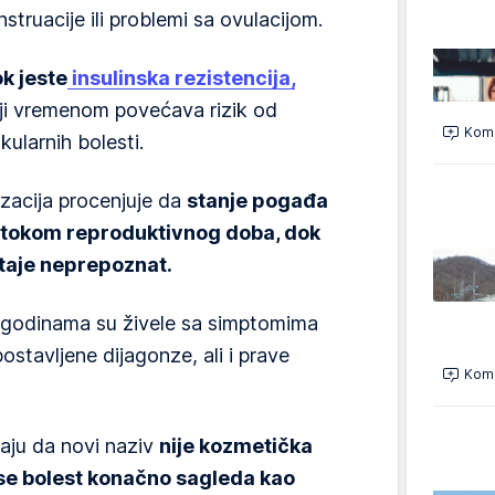
truacije ili problemi sa ovulacijom.
k jeste
insulinska rezistencija,
i vremenom povećava rizik od
Kome
kularnih bolesti.
zacija procenjuje da
stanje pogađa
a tokom reproduktivnog doba, dok
taje neprepoznat.
a godinama su živele sa simptomima
ostavljene dijagonze, ali i prave
Kome
aju da novi naziv
nije kozmetička
se bolest konačno sagleda kao