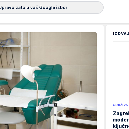
Upravo zato u vaš Google izbor
IZDVA
ODRŽIVA
Zagreb
modern
ključ