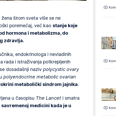
Kome
 žena širom sveta više se ne
oški poremećaj, već kao
stanje koje
 od hormona i metabolizma, do
g zdravlja.
čnika, endokrinologa i nevladinih
Kome
 rada i istraživanja potkrepljenih
se dosadašnji naziv
polycystic ovary
u
polyendocrine metabolic ovarian
okrini metabolički sindrom jajnika
.
ljena u časopisu
The Lancet
i smatra
u savremenoj medicini kada je u
Kome