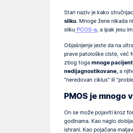
Stari naziv je kako stručnj
sliku
. Mnoge žene nikada nis
sliku
PCOS-a
, a ipak jesu i
Objašnjenje jeste da na ultr
prave patološke ciste, već fo
zbog toga
mnoge pacijentk
nedijagnostikovane,
a njih
"neredovan ciklus" ili "prob
PMOS je mnogo v
On se može pojaviti kroz fo
godinama. Kao naglo dobijan
ishrani. Kao pojačana malja