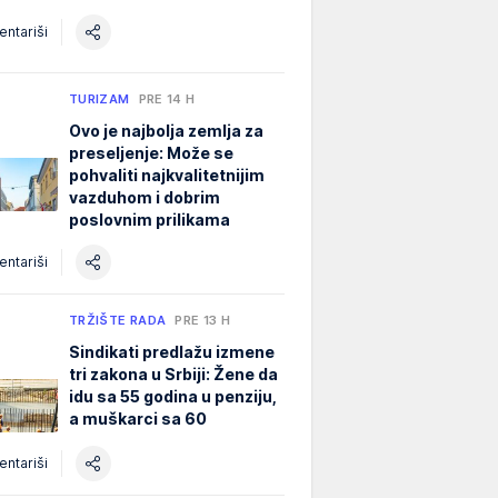
ntariši
TURIZAM
PRE 14 H
Ovo je najbolja zemlja za
preseljenje: Može se
pohvaliti najkvalitetnijim
vazduhom i dobrim
poslovnim prilikama
ntariši
TRŽIŠTE RADA
PRE 13 H
Sindikati predlažu izmene
tri zakona u Srbiji: Žene da
idu sa 55 godina u penziju,
a muškarci sa 60
ntariši