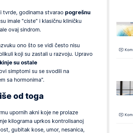
aci tvrde, godinama stvarao
pogrešnu
u imale "ciste" i klasičnu kliničku
male ovaj sindrom.
azvuku ono što se vidi često nisu
Kome
likuli koji su zastali u razvoju. Upravo
inje su ostale
ovi simptomi su se svodili na
lem sa hormonima".
iše od toga
rmu upornih akni koje ne prolaze
Kome
je kilograma uprkos kontrolisanoj
vost, gubitak kose, umor, nesanica,