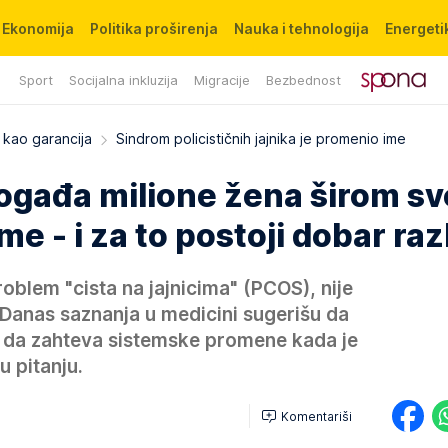
Ekonomija
Politika proširenja
Nauka i tehnologija
Energetik
Sport
Socijalna inkluzija
Migracije
Bezbednost
 kao garancija
Sindrom policističnih jajnika je promenio ime
ogađa milione žena širom sv
me - i za to postoji dobar raz
oblem "cista na jajnicima" (PCOS), nije
. Danas saznanja u medicini sugerišu da
 i da zahteva sistemske promene kada je
u pitanju.
Komentariši