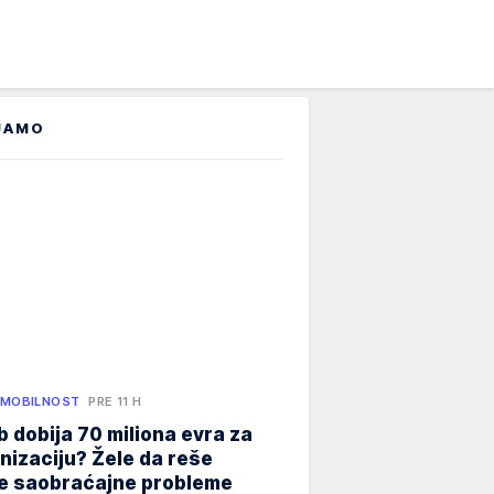
JAMO
 MOBILNOST
PRE 11 H
 dobija 70 miliona evra za
izaciju? Žele da reše
ne saobraćajne probleme