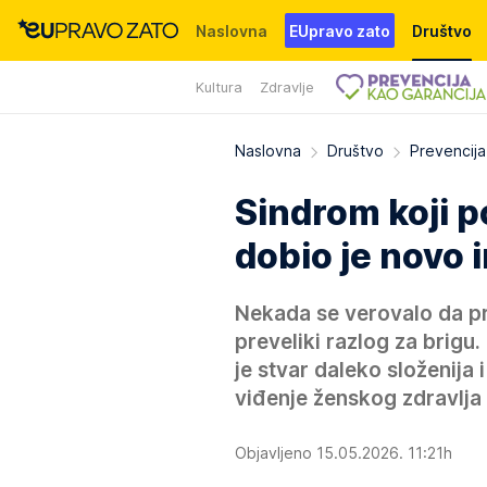
Naslovna
EUpravo zato
Društvo
Kultura
Zdravlje
Događaji
News
WMG fondacija
Naslovna
Društvo
Prevencija
Sindrom koji p
dobio je novo i
Nekada se verovalo da pr
preveliki razlog za brigu
je stvar daleko složenija
viđenje ženskog zdravlja 
Objavljeno 15.05.2026. 11:21h