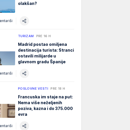
olakšan?
ntariši
TURIZAM
PRE 16 H
Madrid postao omiljena
destinacija turista: Stranci
ostavili milijarde u
glavnom gradu Španije
ntariši
POSLOVNE VESTI
PRE 18 H
Francuska im staje na put:
Nema više neželjenih
poziva, kazna i do 375.000
evra
ntariši