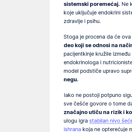
sistemski poremećaj.
Ne k
koje uključuje endokrini si
zdravlje i psihu.
Stoga je procena da će ova
deo koji se odnosi na nači
pacijentkinje kružile izmeđ
endokrinologa i nutricionist
model podstiče upravo sup
negu.
Iako ne postoji potpuno sig
sve češće govore o tome 
značajno utiču na rizik i
ulogu igra
stabilan nivo šeće
ishrana
koja ne opterećuje 