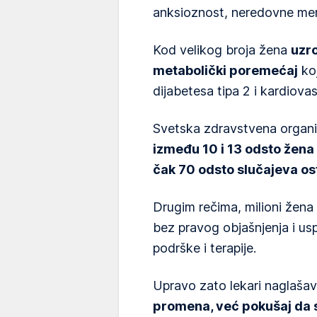
anksioznost, neredovne mens
Kod velikog broja žena
uzro
metabolički poremećaj
koj
dijabetesa tipa 2 i kardiovas
Svetska zdravstvena organi
između 10 i 13 odsto žen
čak 70 odsto slučajeva os
Drugim rečima, milioni žen
bez pravog objašnjenja i usp
podrške i terapije.
Upravo zato lekari naglašav
promena, već pokušaj da 