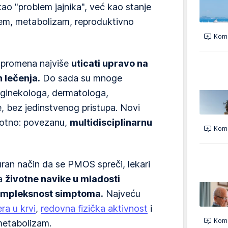
ao "problem jajnika", već kao stanje
stem, metabolizam, reproduktivno
Kome
 promena najviše
uticati upravo na
n lečenja.
Do sada su mnoge
u ginekologa, dermatologa,
e, bez jedinstvenog pristupa. Novi
rotno: povezanu,
multidisciplinarnu
Kome
uran način da se PMOS spreči, lekari
da
životne navike u mladosti
 kompleksnost simptoma.
Najveću
ra u krvi
,
redovna fizička aktivnost
i
Kome
metabolizam.