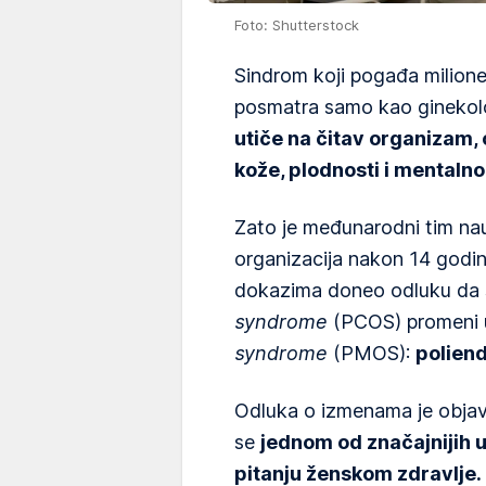
Foto: Shutterstock
Sindrom koji pogađa milione
posmatra samo kao ginekol
utiče na čitav organizam,
kože, plodnosti i mentalno
Zato je međunarodni tim nau
organizacija nakon 14 godina
dokazima doneo odluku da 
syndrome
(PCOS) promeni 
syndrome
(PMOS):
poliend
Odluka o izmenama je objav
se
jednom od značajnijih 
pitanju ženskom zdravlje.