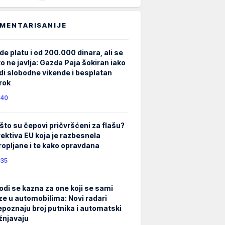
MENTARISANIJE
de platu i od 200.000 dinara, ali se
ko ne javlja: Gazda Paja šokiran iako
di slobodne vikende i besplatan
rok
40
što su čepovi pričvršćeni za flašu?
rektiva EU koja je razbesnela
ropljane i te kako opravdana
35
odi se kazna za one koji se sami
ze u automobilima: Novi radari
epoznaju broj putnika i automatski
žnjavaju