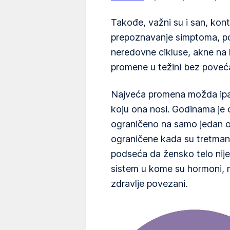
Takođe, važni su i san, kon
prepoznavanje simptoma, p
neredovne cikluse, akne na ko
promene u težini bez poveća
Najveća promena možda ipak
koju ona nosi. Godinama je
ograničeno na samo jedan o
ograničene kada su tretmani 
podseća da žensko telo nije
sistem u kome su hormoni, 
zdravlje povezani.