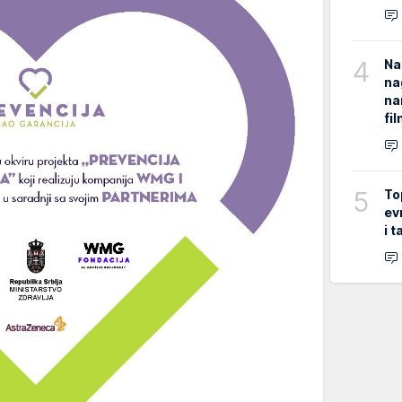
4
Na
na
na
fi
5
To
ev
i 