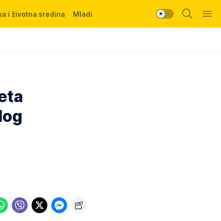
a i životna sredina
Mladi
eta
log