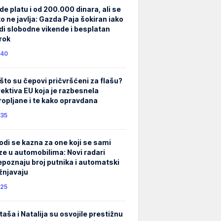
de platu i od 200.000 dinara, ali se
ko ne javlja: Gazda Paja šokiran iako
di slobodne vikende i besplatan
rok
40
što su čepovi pričvršćeni za flašu?
rektiva EU koja je razbesnela
ropljane i te kako opravdana
35
odi se kazna za one koji se sami
ze u automobilima: Novi radari
epoznaju broj putnika i automatski
žnjavaju
25
taša i Natalija su osvojile prestižnu