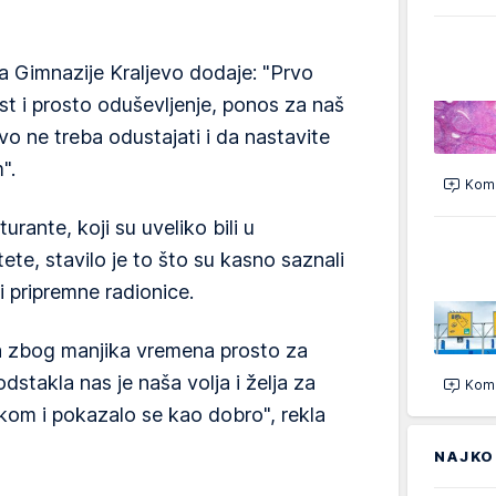
a Gimnazije Kraljevo dodaje: "Prvo
st i prosto oduševljenje, ponos za naš
vo ne treba odustajati i da nastavite
".
Kome
urante, koji su uveliko bili u
ete, stavilo je to što su kasno saznali
i pripremne radionice.
nja zbog manjika vremena prosto za
dstakla nas je naša volja i želja za
Kome
skom i pokazalo se kao dobro", rekla
NAJKO