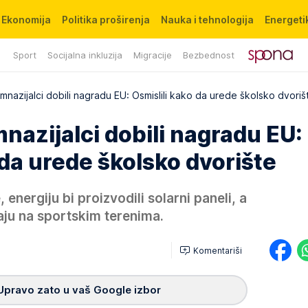
Ekonomija
Politika proširenja
Nauka i tehnologija
Energetik
Sport
Socijalna inkluzija
Migracije
Bezbednost
imnazijalci dobili nagradu EU: Osmislili kako da urede školsko dvoriš
mnazijalci dobili nagradu EU:
 da urede školsko dvorište
 energiju bi proizvodili solarni paneli, a
raju na sportskim terenima.
Komentariši
Upravo zato u vaš Google izbor