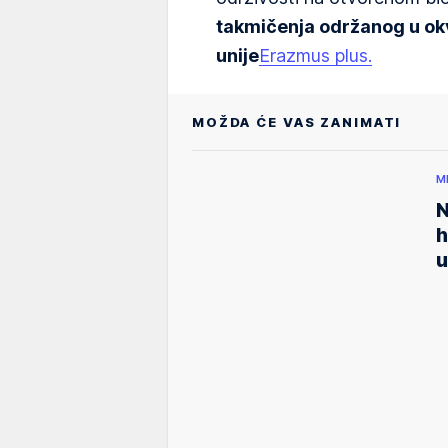
takmičenja održanog u o
unije
Erazmus plus.
MOŽDA ĆE VAS ZANIMATI
M
N
h
u