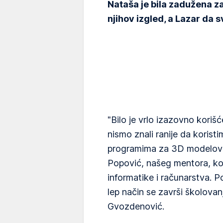
Nataša je bila zadužena z
njihov izgled, a Lazar da 
"Bilo je vrlo izazovno koriš
nismo znali ranije da korist
programima za 3D modelovan
Popović, našeg mentora, kori
informatike i računarstva. P
lep način se završi školovanj
Gvozdenović.