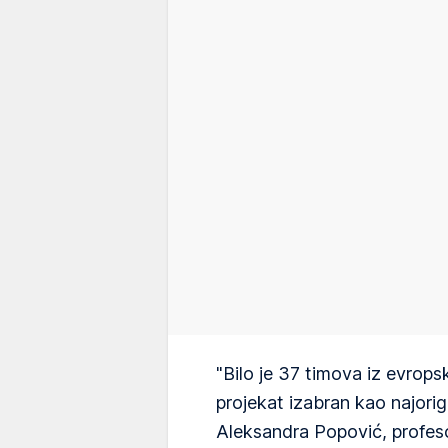
"Bilo je 37 timova iz evrops
projekat izabran kao najorigin
Aleksandra Popović, profeso