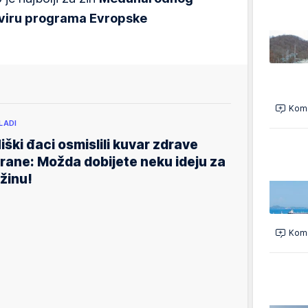
kviru programa Evropske
Kome
LADI
iški đaci osmislili kuvar zdrave
rane: Možda dobijete neku ideju za
žinu!
Kome