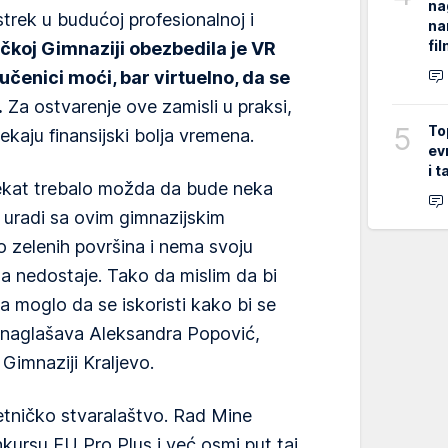
na
trek u budućoj profesionalnoj i
na
fi
čkoj Gimnaziji obezbedila je VR
čenici moći, bar virtuelno, da se
.
Za ostvarenje ove zamisli u praksi,
5
To
kaju finansijski bolja vremena.
ev
i 
ojekat trebalo možda da bude neka
 uradi sa ovim gimnazijskim
o zelenih površina i nema svoju
a nedostaje. Tako da mislim da bi
 moglo da se iskoristi kako bi se
, naglašava Aleksandra Popović,
 Gimnaziji Kraljevo.
tničko stvaralaštvo. Rad Mine
ursu EU Pro Plus i već osmi put taj