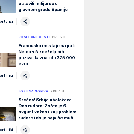
ostavili milijarde u
glavnom gradu Španije
ntariši
POSLOVNE VESTI
PRE 5 H
Francuska im staje na put:
Nema više neželjenih
poziva, kazna i do 375.000
evra
ntariši
FOSILNA GORIVA
PRE 4 H
Srećno! Srbija obeležava
Dan rudara: Zašto je 6.
avgust važan i koji problem
rudare i dalje najviše muči
ntariši