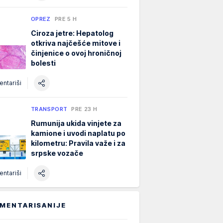
OPREZ
PRE 5 H
Ciroza jetre: Hepatolog
otkriva najčešće mitove i
činjenice o ovoj hroničnoj
bolesti
ntariši
TRANSPORT
PRE 23 H
Rumunija ukida vinjete za
kamione i uvodi naplatu po
kilometru: Pravila važe i za
srpske vozače
ntariši
MENTARISANIJE