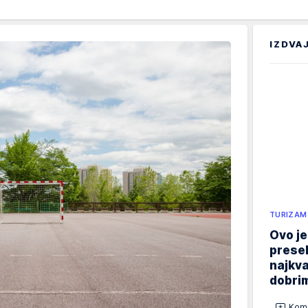
IZDVA
TURIZAM
Ovo je
presel
najkva
dobrim
Kome