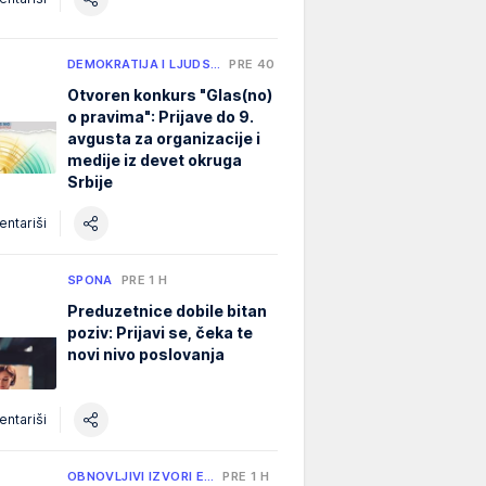
DEMOKRATIJA I LJUDS…
PRE 40 MIN
Otvoren konkurs "Glas(no)
o pravima": Prijave do 9.
avgusta za organizacije i
medije iz devet okruga
Srbije
ntariši
SPONA
PRE 1 H
Preduzetnice dobile bitan
poziv: Prijavi se, čeka te
novi nivo poslovanja
ntariši
OBNOVLJIVI IZVORI E…
PRE 1 H