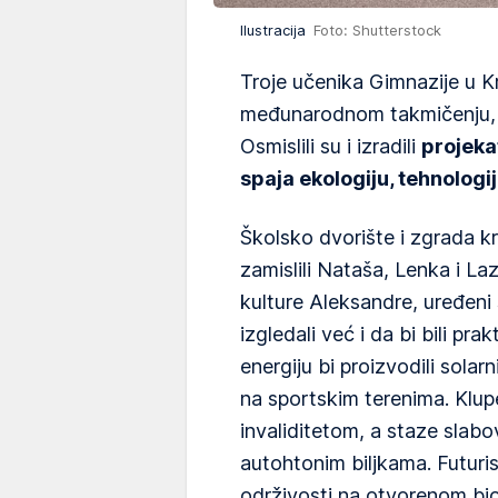
Ilustracija
Foto: Shutterstock
Troje učenika Gimnazije u Kr
međunarodnom takmičenju, ko
Osmislili su i izradili
projeka
spaja ekologiju, tehnologiju
Školsko dvorište i zgrada k
zamislili Nataša, Lenka i La
kulture Aleksandre, uređeni 
izgledali već i da bi bili pra
energiju bi proizvodili solarn
na sportskim terenima. Klup
invaliditetom, a staze slabo
autohtonim biljkama. Futuris
održivosti na otvorenom bio j