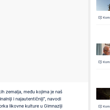
Kome
Kome
kih zemalja, među kojima je naš
alniji i najautentičniji", navodi
rka likovne kulture u Gimnaziji
Kome