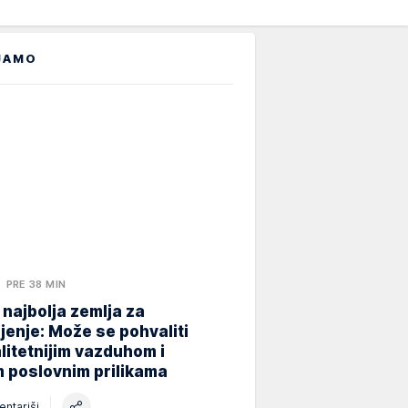
JAMO
PRE 38 MIN
 najbolja zemlja za
jenje: Može se pohvaliti
litetnijim vazduhom i
 poslovnim prilikama
ntariši