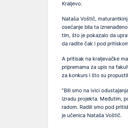
Kraljevo.
Nataša Voštič, maturantkinj
osećanje bila ta iznenađeno
tim, što je pokazalo da upra
da radite čak i pod pritiskom
A pritisak na kraljevačke mat
pripremama za upis na fakult
za konkurs i što su propustil
"Bili smo na ivici odustaja
izradu projekta. Međutim, po
radom. Radili smo pod priti
je učenica Nataša Voštič.