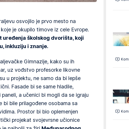
aljevu osvojilo je prvo mesto na
je je okupilo timove iz cele Evrope.
t uređenja školskog dvorišta, koji
, inkluziju i znanje.
Kome
raljevačke Gimnazije, kako su ih
zar, uz vođstvo profesorke likovne
su u projektu, ne samo da bi lepše
ktični. Fasade bi se same hladile,
i paneli, a učenici bi mogli da se igraju
e bi bile prilagođene osobama sa
vidima. Prostor bi bio oplemenjen
Kome
tički projekat svojevrsne učionice
e najbolji za žiri
Međunarodnog