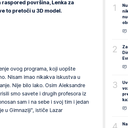
a raspored površina, Lenka za
1
Nu
sve to pretoči u 3D model.
ni
nu
ob
2
Za
Di
Ev
ćenje ovog programa, koji uopšte
imo. Nisam imao nikakva iskustva u
3
Uv
je. Nije bilo lako. Osim Aleksandre
vo
sili smo savete i drugih profesora iz
pr
ka
onosan sam i na sebe i svoj tim i jedan
e u Gimnaziji", ističe Lazar
4
Na