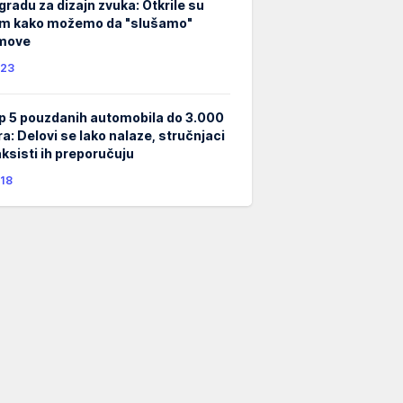
gradu za dizajn zvuka: Otkrile su
m kako možemo da "slušamo"
lmove
23
p 5 pouzdanih automobila do 3.000
ra: Delovi se lako nalaze, stručnjaci
taksisti ih preporučuju
18