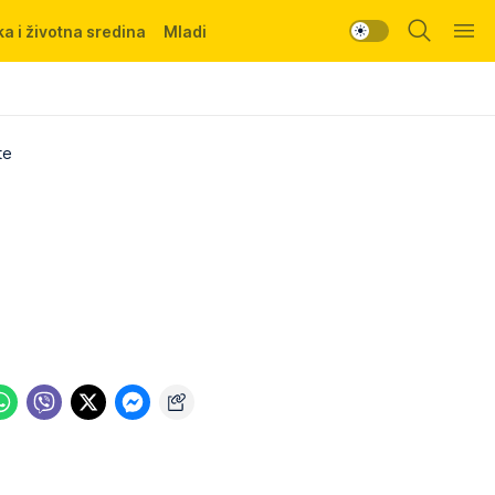
a i životna sredina
Mladi
te