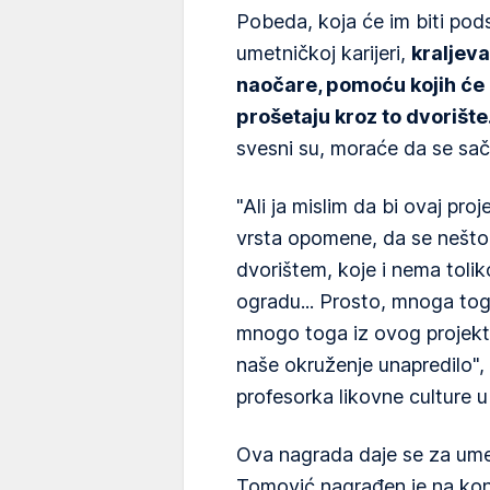
Pobeda, koja će im biti pods
umetničkoj karijeri,
kraljeva
naočare, pomoću kojih će u
prošetaju kroz to dvorište
svesni su, moraće da se sače
"Ali ja mislim da bi ovaj pr
vrsta opomene, da se nešto
dvorištem, koje i nema tolik
ogradu... Prosto, mnoga tog
mnogo toga iz ovog projekta
naše okruženje unapredilo"
profesorka likovne culture u
Ova nagrada daje se za ume
Tomović nagrađen je na konk