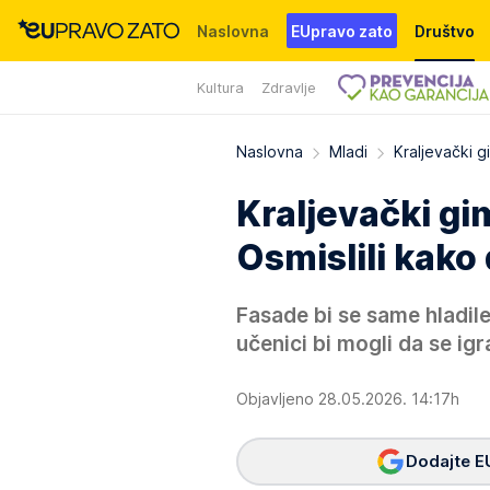
Naslovna
EUpravo zato
Društvo
Kultura
Zdravlje
Događaji
News
WMG fondacija
Naslovna
Mladi
Kraljevački g
Kraljevački gi
Osmislili kako
Fasade bi se same hladile,
učenici bi mogli da se ig
Objavljeno 28.05.2026. 14:17h
Dodajte E