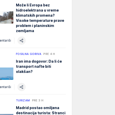
Može li Evropa bez
hidroelektrana u vreme
klimatskih promena?
Visoke temperature prave
problem i planinskim
zemljama
ntariši
FOSILNA GORIVA
PRE 4 H
Iran ima dogovor: Da li će
transport nafte biti
olakšan?
ntariši
TURIZAM
PRE 3 H
Madrid postao omiljena
destinacija turista: Stranci