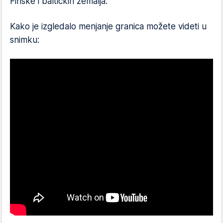
Finske i baltičkih zemalja.
Kako je izgledalo menjanje granica možete videti u
snimku: