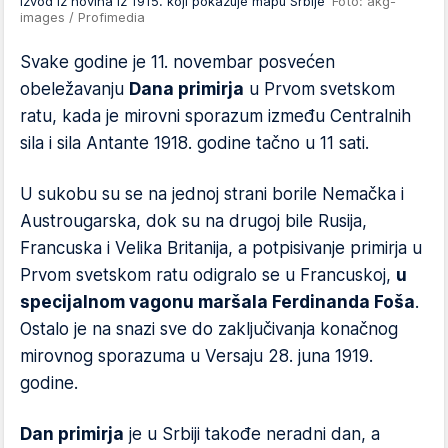
Izvod iz novina iz 1915. koji pokazuje mapu Srbije
Foto: akg-
images / Profimedia
Svake godine je 11. novembar posvećen
obeležavanju
Dana primirja
u Prvom svetskom
ratu, kada je mirovni sporazum između Centralnih
sila i sila Antante 1918. godine tačno u 11 sati.
U sukobu su se na jednoj strani borile Nemačka i
Austrougarska, dok su na drugoj bile Rusija,
Francuska i Velika Britanija, a potpisivanje primirja u
Prvom svetskom ratu odigralo se u Francuskoj,
u
specijalnom vagonu maršala Ferdinanda Foša
.
Ostalo je na snazi sve do zaključivanja konačnog
mirovnog sporazuma u Versaju 28. juna 1919.
godine.
Dan primirja
je u Srbiji takođe neradni dan, a