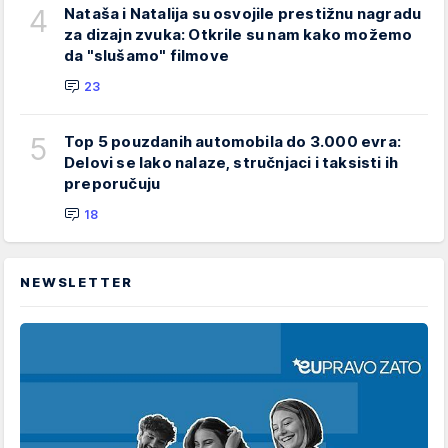
4
Nataša i Natalija su osvojile prestižnu nagradu
za dizajn zvuka: Otkrile su nam kako možemo
da "slušamo" filmove
23
5
Top 5 pouzdanih automobila do 3.000 evra:
Delovi se lako nalaze, stručnjaci i taksisti ih
preporučuju
18
NEWSLETTER