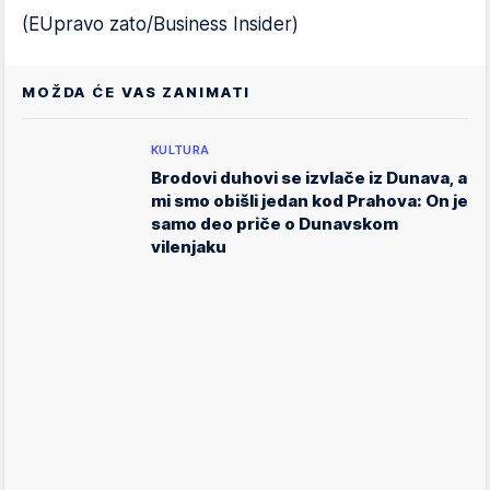
(EUpravo zato/Business Insider)
MOŽDA ĆE VAS ZANIMATI
KULTURA
Brodovi duhovi se izvlače iz Dunava, a
mi smo obišli jedan kod Prahova: On je
samo deo priče o Dunavskom
vilenjaku