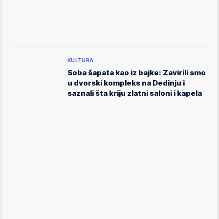
KULTURA
Soba šapata kao iz bajke: Zavirili smo
u dvorski kompleks na Dedinju i
saznali šta kriju zlatni saloni i kapela