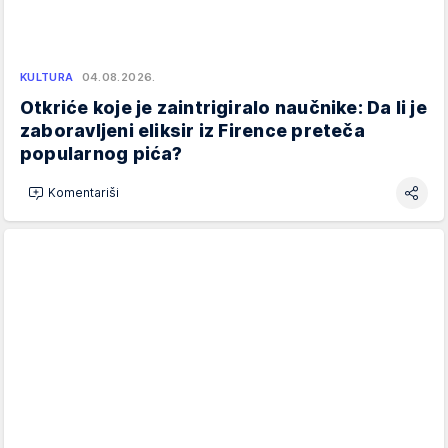
KULTURA
04.08.2026.
Otkriće koje je zaintrigiralo naučnike: Da li je
zaboravljeni eliksir iz Firence preteča
popularnog pića?
Komentariši