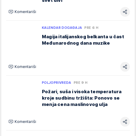
svet divi
Komentariši
KALENDAR DOGAĐAJA
PRE 6 H
Magija italijanskog belkanta u čast
Međunarodnog dana muzike
Komentariši
POLJOPRIVREDA
PRE 9 H
Požari, suša i visoka temperatura
kroje sudbinu tržišta: Ponovo se
menja cena maslinovog ulja
Komentariši