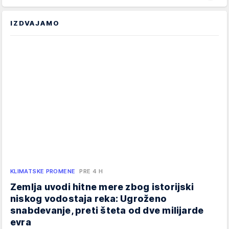
IZDVAJAMO
KLIMATSKE PROMENE
PRE 4 H
Zemlja uvodi hitne mere zbog istorijski
niskog vodostaja reka: Ugroženo
snabdevanje, preti šteta od dve milijarde
evra