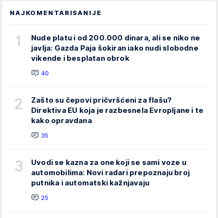
NAJKOMENTARISANIJE
1
Nude platu i od 200.000 dinara, ali se niko ne
javlja: Gazda Paja šokiran iako nudi slobodne
vikende i besplatan obrok
40
2
Zašto su čepovi pričvršćeni za flašu?
Direktiva EU koja je razbesnela Evropljane i te
kako opravdana
35
3
Uvodi se kazna za one koji se sami voze u
automobilima: Novi radari prepoznaju broj
putnika i automatski kažnjavaju
25