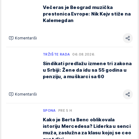
Večeras je Beograd muzička
prestonica Evrope: Nik Kejv stiže na
Kalemegdan
Komentariši
TRŽIŠTE RADA
06.08.2026.
Sindikati predlažu izmene tri zakona
u Srbiji: Žene da idu sa 55 godina u
penziju, a muškarci sa 60
Komentariši
SPONA
PRE 5 H
Kako je Berta Benc oblikovala
istoriju Mercedesa? Liderka u senci
muža, zaslužna za klasu kojoj se ceo