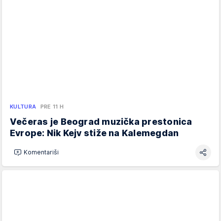
KULTURA
PRE 11 H
Večeras je Beograd muzička prestonica
Evrope: Nik Kejv stiže na Kalemegdan
Komentariši