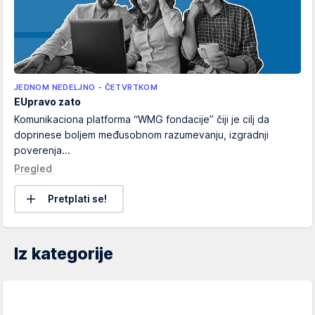
JEDNOM NEDELJNO - ČETVRTKOM
EUpravo zato
Komunikaciona platforma “WMG fondacije” čiji je cilj da
doprinese boljem međusobnom razumevanju, izgradnji
poverenja...
Pregled
Pretplati se!
Iz kategorije