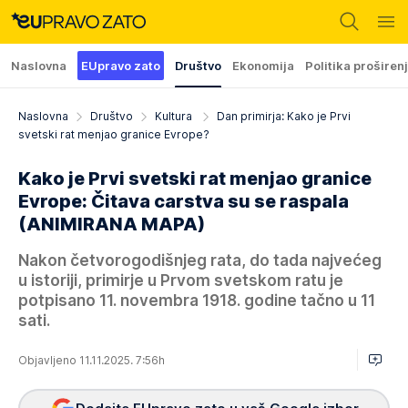
Naslovna
EUpravo zato
Društvo
Ekonomija
Politika proširen
Naslovna
Društvo
Kultura
Dan primirja: Kako je Prvi
svetski rat menjao granice Evrope?
Kako je Prvi svetski rat menjao granice
Evrope: Čitava carstva su se raspala
(ANIMIRANA MAPA)
Nakon četvorogodišnjeg rata, do tada najvećeg
u istoriji, primirje u Prvom svetskom ratu je
potpisano 11. novembra 1918. godine tačno u 11
sati.
Objavljeno 11.11.2025. 7:56h