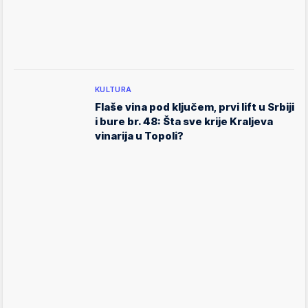
KULTURA
Flaše vina pod ključem, prvi lift u Srbiji
i bure br. 48: Šta sve krije Kraljeva
vinarija u Topoli?