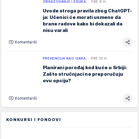
OBRAZOVANJE I EDUKA…
PRE 9 H
Uvode stroga pravila zbog ChatGPT-
ja: Učenici će morati usmeno da
brane radove kako bi dokazali da
nisu varali
Komentariši
PREVENCIJA KAO GARA…
PRE 10 H
Planirani porođaj kod kuće u Srbiji:
Zašto stručnjaci ne preporučuju
ovu opciju?
Komentariši
KONKURSI I FONDOVI