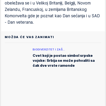
obeležava se i u Velikoj Britaniji, Belgiji, Novom
Zelandu, Francuskoj, u zemljama Britanskog
Komonvelta gde je poznat kao Dan sećanja i u SAD
- Dan veterana.
MOŽDA ĆE VAS ZANIMATI
BIODIVERZITET I ZAŠ…
Cvet koji je postao simbol srpske
vojske: Srbija se može pohvaliti sa
čak dve vrste ramonde