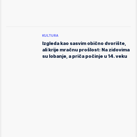
KULTURA
Izgleda kao sasvim obično dvorište,
ali krije mračnu prošlost: Na zidovima
su lobanje, a priča počinje u 14. veku