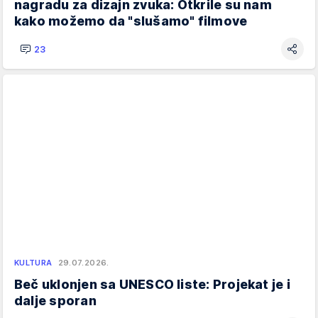
nagradu za dizajn zvuka: Otkrile su nam
kako možemo da "slušamo" filmove
23
KULTURA
29.07.2026.
Beč uklonjen sa UNESCO liste: Projekat je i
dalje sporan