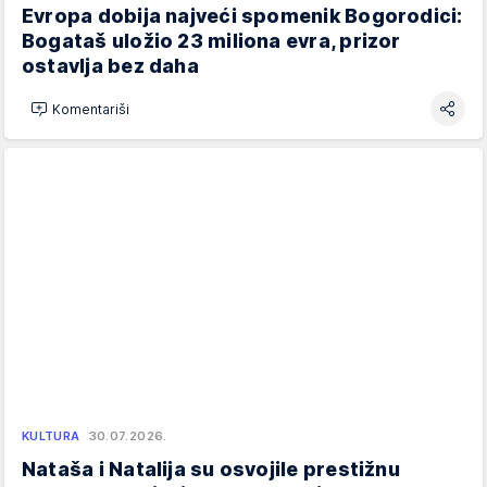
Evropa dobija najveći spomenik Bogorodici:
Bogataš uložio 23 miliona evra, prizor
ostavlja bez daha
Komentariši
KULTURA
30.07.2026.
Nataša i Natalija su osvojile prestižnu