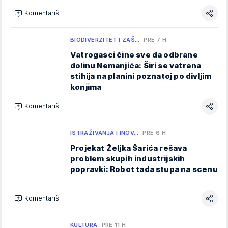
Komentariši
BIODIVERZITET I ZAŠ…
PRE 7 H
Vatrogasci čine sve da odbrane
dolinu Nemanjića: Širi se vatrena
stihija na planini poznatoj po divljim
konjima
Komentariši
ISTRAŽIVANJA I INOV…
PRE 6 H
Projekat Željka Šarića rešava
problem skupih industrijskih
popravki: Robot tada stupa na scenu
Komentariši
KULTURA
PRE 11 H