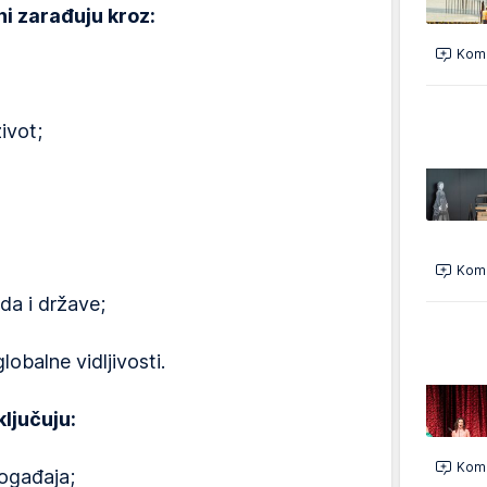
i zarađuju kroz:
Kome
ivot;
Kome
da i države;
obalne vidljivosti.
ključuju:
Kome
događaja;