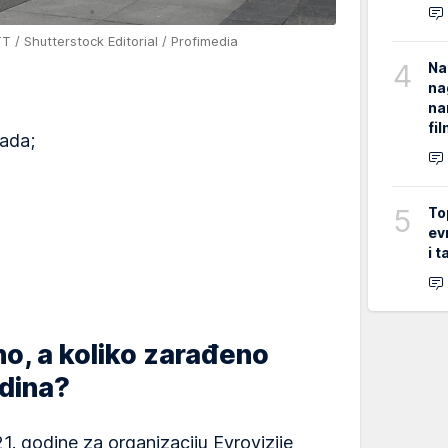
 / Shutterstock Editorial / Profimedia
4
Na
na
na
fi
rada;
5
To
ev
i 
no, a koliko zarađeno
odina?
1. godine za organizaciju Evrovizije