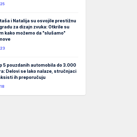
25
taša i Natalija su osvojile prestižnu
gradu za dizajn zvuka: Otkrile su
m kako možemo da "slušamo"
lmove
23
p 5 pouzdanih automobila do 3.000
ra: Delovi se lako nalaze, stručnjaci
taksisti ih preporučuju
18