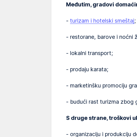
Međutim, gradovi domaćin
-
turizam i hotelski smeštaj
;
- restorane, barove i noćni ž
- lokalni transport;
- prodaju karata;
- marketinšku promociju gra
- budući rast turizma zbog gl
S druge strane, troškovi u
- organizaciju i produkciju 