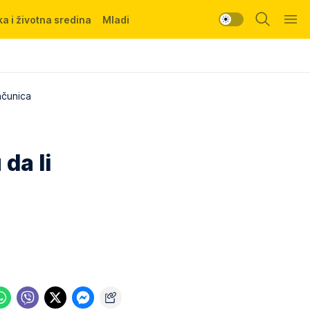
a i životna sredina
Mladi
ačunica
da li