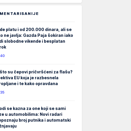
MENTARISANIJE
de platu i od 200.000 dinara, ali se
ko ne javlja: Gazda Paja šokiran iako
di slobodne vikende i besplatan
rok
40
što su čepovi pričvršćeni za flašu?
rektiva EU koja je razbesnela
ropljane i te kako opravdana
35
odi se kazna za one koji se sami
ze u automobilima: Novi radari
epoznaju broj putnika i automatski
žnjavaju