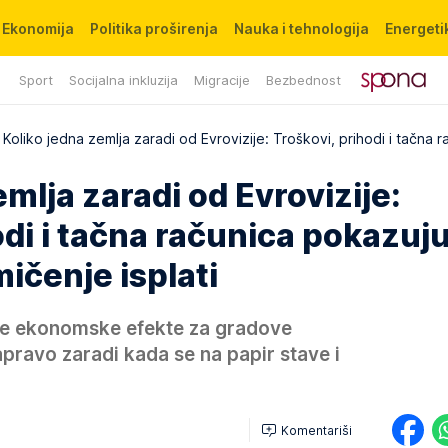
Ekonomija
Politika proširenja
Nauka i tehnologija
Energetik
Sport
Socijalna inkluzija
Migracije
Bezbednost
Koliko jedna zemlja zaradi od Evrovizije: Troškovi, prihodi i tačna r
mlja zaradi od Evrovizije:
di i tačna računica pokazuju 
ičenje isplati
jne ekonomske efekte za gradove
apravo zaradi kada se na papir stave i
Komentariši