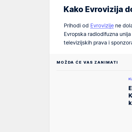
Kako Evrovizija 
Prihodi od
Evrovizije
ne dola
Evropska radiodifuzna unija
televizijskih prava i sponzor
MOŽDA ĆE VAS ZANIMATI
K
E
K
k