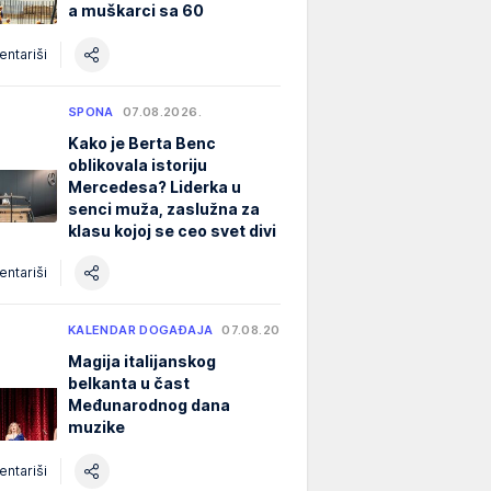
a muškarci sa 60
ntariši
SPONA
07.08.2026.
Kako je Berta Benc
oblikovala istoriju
Mercedesa? Liderka u
senci muža, zaslužna za
klasu kojoj se ceo svet divi
ntariši
KALENDAR DOGAĐAJA
07.08.2026.
Magija italijanskog
belkanta u čast
Međunarodnog dana
muzike
ntariši