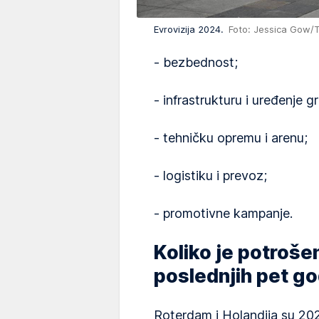
Evrovizija 2024.
Foto: Jessica Gow/TT
- bezbednost;
- infrastrukturu i uređenje g
- tehničku opremu i arenu;
- logistiku i prevoz;
- promotivne kampanje.
Koliko je potroše
poslednjih pet g
Roterdam i Holandija su 202