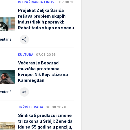
ISTRAŽIVANJA I INOV…
07.08.2026.
Projekat Željka Šarića
rešava problem skupih
industrijskih popravki:
Robot tada stupa na scenu
ntariši
KULTURA
07.08.2026.
Večeras je Beograd
muzička prestonica
Evrope: Nik Kejv stiže na
Kalemegdan
ntariši
TRŽIŠTE RADA
06.08.2026.
Sindikati predlažu izmene
tri zakona u Srbiji: Žene da
idu sa 55 godina u penziju,