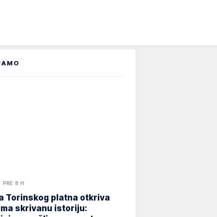
JAMO
PRE 8 H
 Torinskog platna otkriva
ma skrivanu istoriju: