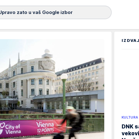
Upravo zato u vaš Google izbor
IZDVA
KULTURA
DNK sa
vekovi