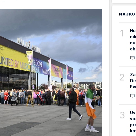
NAJKO
1
Nu
ni
nu
ob
2
Za
Di
Ev
3
Uv
vo
pr
ka