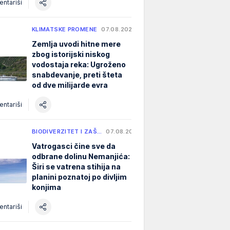
ntariši
KLIMATSKE PROMENE
07.08.2026.
Zemlja uvodi hitne mere
zbog istorijski niskog
vodostaja reka: Ugroženo
snabdevanje, preti šteta
od dve milijarde evra
ntariši
BIODIVERZITET I ZAŠ…
07.08.2026.
Vatrogasci čine sve da
odbrane dolinu Nemanjića:
Širi se vatrena stihija na
planini poznatoj po divljim
konjima
ntariši