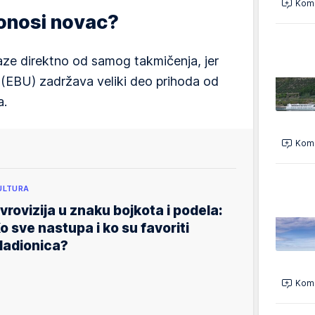
Kome
donosi novac?
ze direktno od samog takmičenja, jer
 (EBU) zadržava veliki deo prihoda od
a.
Kome
ULTURA
vrovizija u znaku bojkota i podela:
o sve nastupa i ko su favoriti
ladionica?
Kome