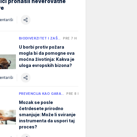
ici pronašli neverovatne
ve
ntariši
BIODIVERZITET I ZAŠ…
PRE 7 H
U borbi protiv požara
mogla bi da pomogne ova
moćna životinja: Kakva je
uloga evropskih bizona?
ntariši
PREVENCIJA KAO GARA…
PRE 8 H
Mozak se posle
četrdesete prirodno
smanjuje: Može li sviranje
instrumenta da uspori taj
proces?