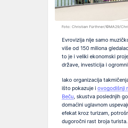
Foto: Christian Fürthner/©MA29/Chri
Evrovizija nije samo muzičk
više od 150 miliona gledala
to je i veliki ekonomski pro
države, investicija i ogromn
Iako organizacija takmičenj
išto pokazuje i
ovogodišnji 
Beču
, skustva poslednjih g
domaćini uglavnom uspevaj
efekat kroz turizam, potrošn
dugoročni rast broja turista.