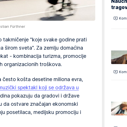
Naučn
trago
Kome
stian Fürthner
o takmičenje "koje svake godine prati
ca širom sveta". Za zemlju domaćina
jekat - kombinacija turizma, promocije
ih organizacionih troškova.
Kome
a često košta desetine miliona evra,
muzički spektakl koji se održava u
odina pokazuju da gradovi i države
u da ostvare značajan ekonomski
ju posetilaca, medijsku promociju i