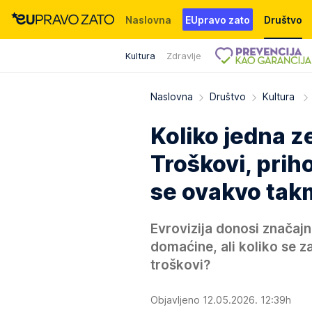
Naslovna
EUpravo zato
Društvo
Kultura
Zdravlje
Događaji
News
WMG fondacija
Naslovna
Društvo
Kultura
Koliko jedna ze
Troškovi, priho
se ovakvo takm
Evrovizija donosi znača
domaćine, ali koliko se z
troškovi?
Objavljeno 12.05.2026. 12:39h